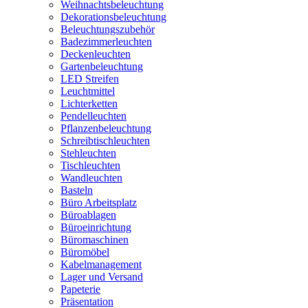
Weihnachtsbeleuchtung
Dekorationsbeleuchtung
Beleuchtungszubehör
Badezimmerleuchten
Deckenleuchten
Gartenbeleuchtung
LED Streifen
Leuchtmittel
Lichterketten
Pendelleuchten
Pflanzenbeleuchtung
Schreibtischleuchten
Stehleuchten
Tischleuchten
Wandleuchten
Basteln
Büro Arbeitsplatz
Büroablagen
Büroeinrichtung
Büromaschinen
Büromöbel
Kabelmanagement
Lager und Versand
Papeterie
Präsentation