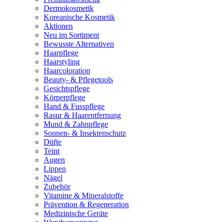
Dermokosmetik
Koreanische Kosmetik
Aktionen
Neu im Sortiment
Bewusste Alternativen
Haarpflege
Haarstyling
Haarcoloration
Beauty- & Pflegetools
Gesichtspflege
Körperpflege
Hand & Fusspflege
Rasur & Haarentfernung
Mund & Zahnpflege
Sonnen- & Insektenschutz
Düfte
Teint
Augen
Lippen
Nägel
Zubehör
Vitamine & Mineralstoffe
Prävention & Regeneration
Medizinische Geräte