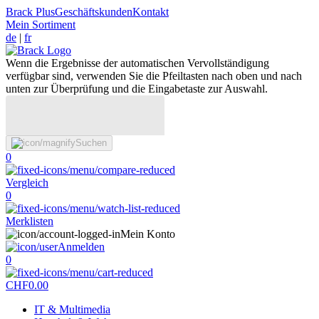
Brack Plus
Geschäftskunden
Kontakt
Mein Sortiment
de
|
fr
Wenn die Ergebnisse der automatischen Vervollständigung
verfügbar sind, verwenden Sie die Pfeiltasten nach oben und nach
unten zur Überprüfung und die Eingabetaste zur Auswahl.
Suchen
0
Vergleich
0
Merklisten
Mein Konto
Anmelden
0
CHF
0.00
IT & Multimedia