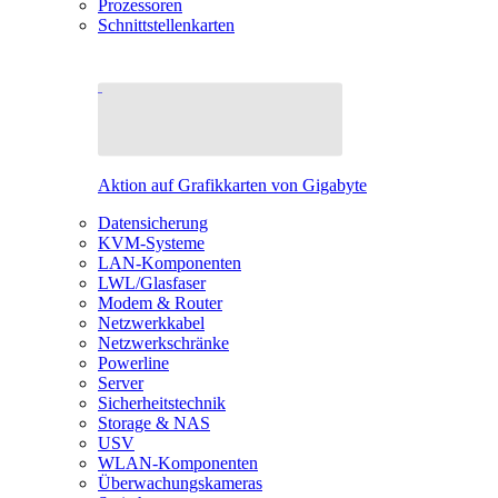
Prozessoren
Schnittstellenkarten
Aktion auf Grafikkarten von Gigabyte
Datensicherung
KVM-Systeme
LAN-Komponenten
LWL/Glasfaser
Modem & Router
Netzwerkkabel
Netzwerkschränke
Powerline
Server
Sicherheitstechnik
Storage & NAS
USV
WLAN-Komponenten
Überwachungskameras