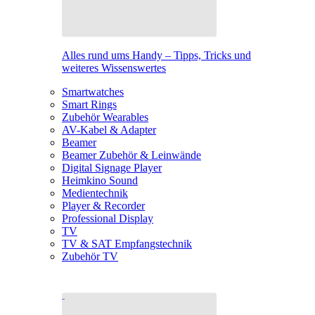
Alles rund ums Handy – Tipps, Tricks und
weiteres Wissenswertes
Smartwatches
Smart Rings
Zubehör Wearables
AV-Kabel & Adapter
Beamer
Beamer Zubehör & Leinwände
Digital Signage Player
Heimkino Sound
Medientechnik
Player & Recorder
Professional Display
TV
TV & SAT Empfangstechnik
Zubehör TV