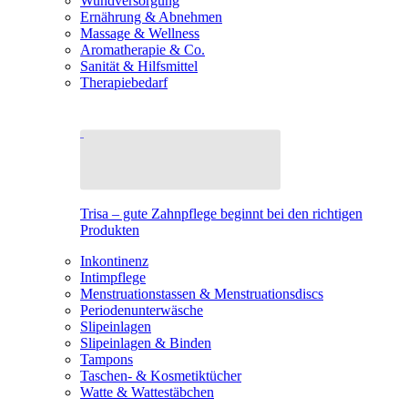
Wundversorgung
Ernährung & Abnehmen
Massage & Wellness
Aromatherapie & Co.
Sanität & Hilfsmittel
Therapiebedarf
Trisa – gute Zahnpflege beginnt bei den richtigen
Produkten
Inkontinenz
Intimpflege
Menstruationstassen & Menstruationsdiscs
Periodenunterwäsche
Slipeinlagen
Slipeinlagen & Binden
Tampons
Taschen- & Kosmetiktücher
Watte & Wattestäbchen