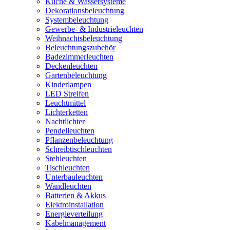
Küche & Wassersysteme
Dekorationsbeleuchtung
Systembeleuchtung
Gewerbe- & Industrieleuchten
Weihnachtsbeleuchtung
Beleuchtungszubehör
Badezimmerleuchten
Deckenleuchten
Gartenbeleuchtung
Kinderlampen
LED Streifen
Leuchtmittel
Lichterketten
Nachtlichter
Pendelleuchten
Pflanzenbeleuchtung
Schreibtischleuchten
Stehleuchten
Tischleuchten
Unterbauleuchten
Wandleuchten
Batterien & Akkus
Elektroinstallation
Energieverteilung
Kabelmanagement