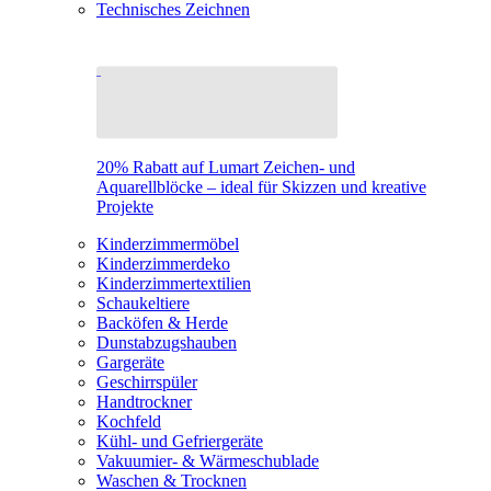
Technisches Zeichnen
20% Rabatt auf Lumart Zeichen- und
Aquarellblöcke – ideal für Skizzen und kreative
Projekte
Kinderzimmermöbel
Kinderzimmerdeko
Kinderzimmertextilien
Schaukeltiere
Backöfen & Herde
Dunstabzugshauben
Gargeräte
Geschirrspüler
Handtrockner
Kochfeld
Kühl- und Gefriergeräte
Vakuumier- & Wärmeschublade
Waschen & Trocknen