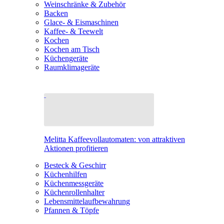
Weinschränke & Zubehör
Backen
Glace- & Eismaschinen
Kaffee- & Teewelt
Kochen
Kochen am Tisch
Küchengeräte
Raumklimageräte
Melitta Kaffeevollautomaten: von attraktiven
Aktionen profitieren
Besteck & Geschirr
Küchenhilfen
Küchenmessgeräte
Küchenrollenhalter
Lebensmittelaufbewahrung
Pfannen & Töpfe