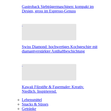
Gastroback Siebträgermaschinen: kompakt im
Design, gross im Espresso-Genuss
Swiss Diamond: hochwertiges Kochgeschirr mit
diamantverstärkter Antihaftbeschichtung
Kawaii Filzstifte & Fasermaler: Kreativ.
Niedlich. Inspirierend.
Lebensmittel
Snacks & Süsses
Getränke