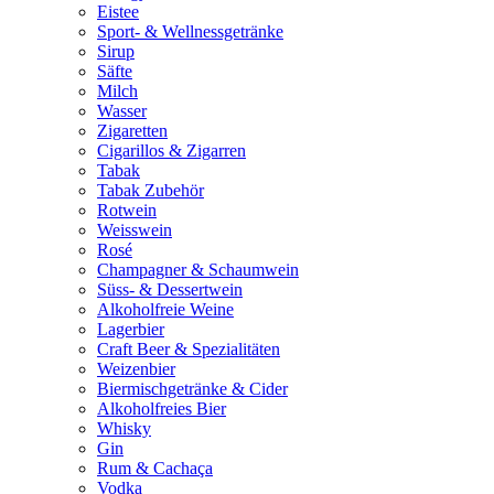
Eistee
Sport- & Wellnessgetränke
Sirup
Säfte
Milch
Wasser
Zigaretten
Cigarillos & Zigarren
Tabak
Tabak Zubehör
Rotwein
Weisswein
Rosé
Champagner & Schaumwein
Süss- & Dessertwein
Alkoholfreie Weine
Lagerbier
Craft Beer & Spezialitäten
Weizenbier
Biermischgetränke & Cider
Alkoholfreies Bier
Whisky
Gin
Rum & Cachaça
Vodka