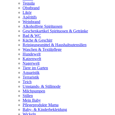
Tequila
Obstbrand
Likör
Apéritifs
Weinbrand
Alkoholfreie Spirituosen
Geschenkartikel Spirituosen & Getränke
Bad & WC
Küche & Geschirr
Reinigungsmittel & Haushaltsutensilien
Waschen & Textilpflege
Hundewelt
Katzenwelt
Nagerwelt
Tiere im Garten
Aquaristik
Terraristik
Teich
Umstands- & Stillmode
Milchpumpen
Stillen
Mein Baby
Pflegeprodukte Mama
Baby- & Kinderbekleidung
Wickeln