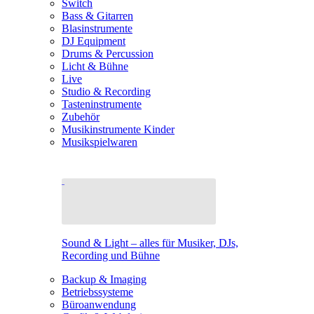
Switch
Bass & Gitarren
Blasinstrumente
DJ Equipment
Drums & Percussion
Licht & Bühne
Live
Studio & Recording
Tasteninstrumente
Zubehör
Musikinstrumente Kinder
Musikspielwaren
Sound & Light – alles für Musiker, DJs,
Recording und Bühne
Backup & Imaging
Betriebssysteme
Büroanwendung