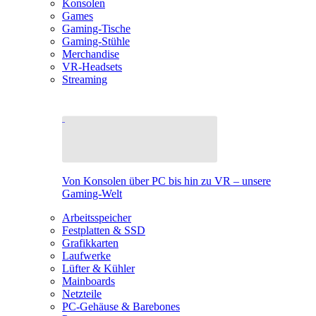
Konsolen
Games
Gaming-Tische
Gaming-Stühle
Merchandise
VR-Headsets
Streaming
Von Konsolen über PC bis hin zu VR – unsere
Gaming-Welt
Arbeitsspeicher
Festplatten & SSD
Grafikkarten
Laufwerke
Lüfter & Kühler
Mainboards
Netzteile
PC-Gehäuse & Barebones