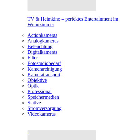
TV & Heimkino – perfektes Entertainment im
Wohnzimmer
Actionkameras
Analogkameras
Beleuchtung
Digitalkameras
Filter
Fotostudiobedarf
Kamerareinigung
Kameratransport
Objektive
Optik
Professional
Speichermedien
Stative
Stromversorgung
Videokameras