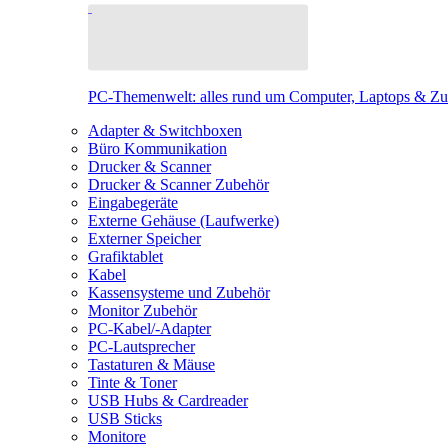
PC-Themenwelt: alles rund um Computer, Laptops & Z
Adapter & Switchboxen
Büro Kommunikation
Drucker & Scanner
Drucker & Scanner Zubehör
Eingabegeräte
Externe Gehäuse (Laufwerke)
Externer Speicher
Grafiktablet
Kabel
Kassensysteme und Zubehör
Monitor Zubehör
PC-Kabel/-Adapter
PC-Lautsprecher
Tastaturen & Mäuse
Tinte & Toner
USB Hubs & Cardreader
USB Sticks
Monitore