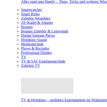
Alles rund ums Handy – Tipps, Tricks und weiteres Wis
Smartwatches
Smart Rings
Zubehör Wearables
AV-Kabel & Adapter
Beamer
Beamer Zubehör & Leinwände
Digital Signage Player
Heimkino Sound
Medientechnik
Player & Recorder
Professional Display
TV
TV & SAT Empfangstechnik
Zubehör TV
TV & Heimkino – perfektes Entertainment im Wohnzim