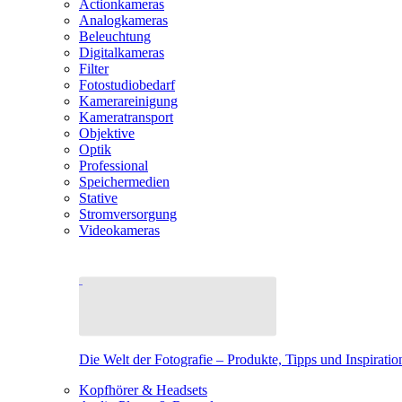
Actionkameras
Analogkameras
Beleuchtung
Digitalkameras
Filter
Fotostudiobedarf
Kamerareinigung
Kameratransport
Objektive
Optik
Professional
Speichermedien
Stative
Stromversorgung
Videokameras
Die Welt der Fotografie – Produkte, Tipps und Inspiratio
Kopfhörer & Headsets