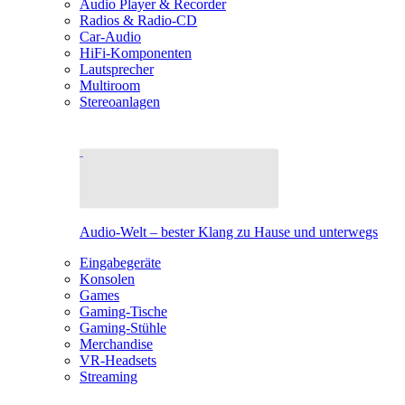
Audio Player & Recorder
Radios & Radio-CD
Car-Audio
HiFi-Komponenten
Lautsprecher
Multiroom
Stereoanlagen
Audio-Welt – bester Klang zu Hause und unterwegs
Eingabegeräte
Konsolen
Games
Gaming-Tische
Gaming-Stühle
Merchandise
VR-Headsets
Streaming