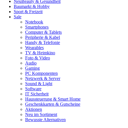
Neu
Beauty & Gesundheit
Baumarkt & Hobby
Sport & Freizeit
Sale
Notebook
Smartphones
Computer & Tablets
Peripherie & Kabel
Handy & Telefonie
Wearables
TV & Heimkino
Foto & Video
Audio
Gaming
PC Komponenten
Netzwerk & Server
Sound & Light
Software
IT Sicherheit
Haussteuerung & Smart Home
Geschenkkarten & Gutscheine
Aktionen
Neu im Sortiment
Bewusste Alternativen