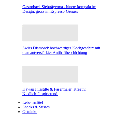
Gastroback Siebträgermaschinen: kompakt im
Design, gross im Espresso-Genuss
Swiss Diamond: hochwertiges Kochgeschirr mit
diamantverstärkter Antihaftbeschichtung
Kawaii Filzstifte & Fasermaler: Kreativ.
Niedlich. Inspirierend.
Lebensmittel
Snacks & Süsses
Getränke