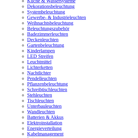
Küche & Wassersysteme
Dekorationsbeleuchtung
Systembeleuchtung
Gewerbe- & Industrieleuchten
Weihnachtsbeleuchtung
Beleuchtungszubehör
Badezimmerleuchten
Deckenleuchten
Gartenbeleuchtung
Kinderlampen
LED Streifen
Leuchtmittel
Lichterketten
Nachtlichter
Pendelleuchten
Pflanzenbeleuchtung
Schreibtischleuchten
Stehleuchten
Tischleuchten
Unterbauleuchten
Wandleuchten
Batterien & Akkus
Elektroinstallation
Energieverteilung
Kabelmanagement