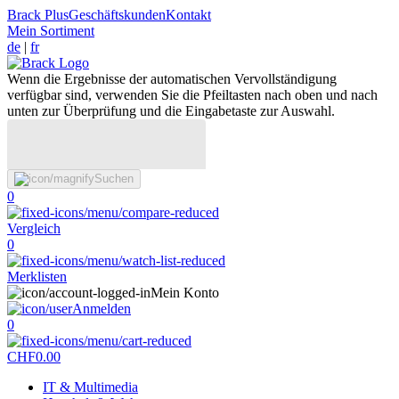
Brack Plus
Geschäftskunden
Kontakt
Mein Sortiment
de
|
fr
Wenn die Ergebnisse der automatischen Vervollständigung
verfügbar sind, verwenden Sie die Pfeiltasten nach oben und nach
unten zur Überprüfung und die Eingabetaste zur Auswahl.
Suchen
0
Vergleich
0
Merklisten
Mein Konto
Anmelden
0
CHF
0.00
IT & Multimedia