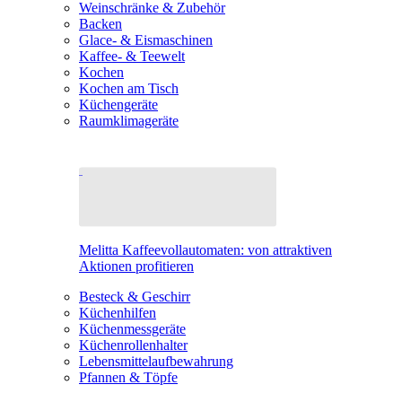
Weinschränke & Zubehör
Backen
Glace- & Eismaschinen
Kaffee- & Teewelt
Kochen
Kochen am Tisch
Küchengeräte
Raumklimageräte
Melitta Kaffeevollautomaten: von attraktiven
Aktionen profitieren
Besteck & Geschirr
Küchenhilfen
Küchenmessgeräte
Küchenrollenhalter
Lebensmittelaufbewahrung
Pfannen & Töpfe