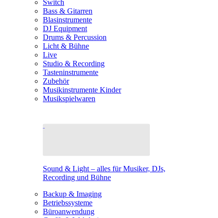
Switch
Bass & Gitarren
Blasinstrumente
DJ Equipment
Drums & Percussion
Licht & Bühne
Live
Studio & Recording
Tasteninstrumente
Zubehör
Musikinstrumente Kinder
Musikspielwaren
Sound & Light – alles für Musiker, DJs,
Recording und Bühne
Backup & Imaging
Betriebssysteme
Büroanwendung