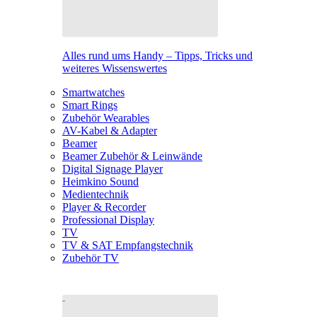
Alles rund ums Handy – Tipps, Tricks und
weiteres Wissenswertes
Smartwatches
Smart Rings
Zubehör Wearables
AV-Kabel & Adapter
Beamer
Beamer Zubehör & Leinwände
Digital Signage Player
Heimkino Sound
Medientechnik
Player & Recorder
Professional Display
TV
TV & SAT Empfangstechnik
Zubehör TV