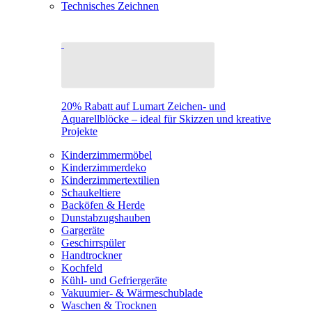
Technisches Zeichnen
20% Rabatt auf Lumart Zeichen- und
Aquarellblöcke – ideal für Skizzen und kreative
Projekte
Kinderzimmermöbel
Kinderzimmerdeko
Kinderzimmertextilien
Schaukeltiere
Backöfen & Herde
Dunstabzugshauben
Gargeräte
Geschirrspüler
Handtrockner
Kochfeld
Kühl- und Gefriergeräte
Vakuumier- & Wärmeschublade
Waschen & Trocknen