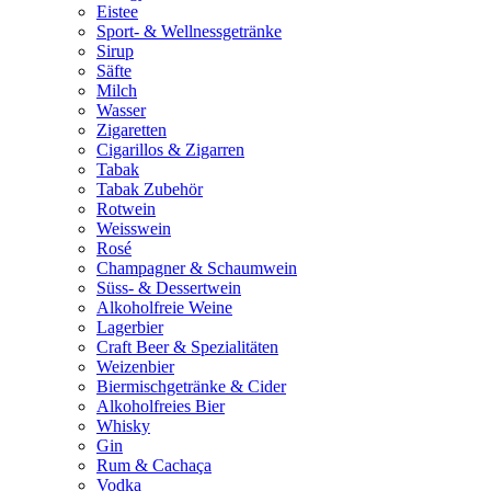
Eistee
Sport- & Wellnessgetränke
Sirup
Säfte
Milch
Wasser
Zigaretten
Cigarillos & Zigarren
Tabak
Tabak Zubehör
Rotwein
Weisswein
Rosé
Champagner & Schaumwein
Süss- & Dessertwein
Alkoholfreie Weine
Lagerbier
Craft Beer & Spezialitäten
Weizenbier
Biermischgetränke & Cider
Alkoholfreies Bier
Whisky
Gin
Rum & Cachaça
Vodka