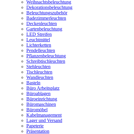
Weihnachtsbeleuchtung
Dekorationsbeleuchtung
Beleuchtungszubehör
Badezimmerleuchten
Deckenleuchten
Gartenbeleuchtung
LED Streifen
Leuchtmittel
Lichterketten
Pendelleuchten
Pflanzenbeleuchtung
Schreibtischleuchten
Stehleuchten
Tischleuchten
Wandleuchten
Basteln
Büro Arbeitsplatz
Büroablagen
Büroeinrichtung
Büromaschinen
Büromöbel
Kabelmanagement
Lager und Versand
Papeterie
Präsentation