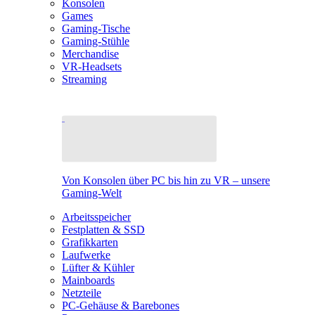
Konsolen
Games
Gaming-Tische
Gaming-Stühle
Merchandise
VR-Headsets
Streaming
Von Konsolen über PC bis hin zu VR – unsere
Gaming-Welt
Arbeitsspeicher
Festplatten & SSD
Grafikkarten
Laufwerke
Lüfter & Kühler
Mainboards
Netzteile
PC-Gehäuse & Barebones