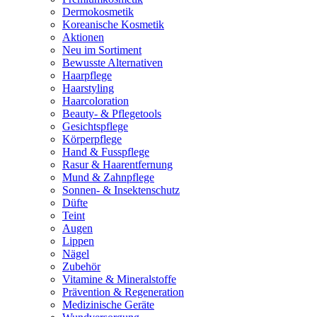
Dermokosmetik
Koreanische Kosmetik
Aktionen
Neu im Sortiment
Bewusste Alternativen
Haarpflege
Haarstyling
Haarcoloration
Beauty- & Pflegetools
Gesichtspflege
Körperpflege
Hand & Fusspflege
Rasur & Haarentfernung
Mund & Zahnpflege
Sonnen- & Insektenschutz
Düfte
Teint
Augen
Lippen
Nägel
Zubehör
Vitamine & Mineralstoffe
Prävention & Regeneration
Medizinische Geräte