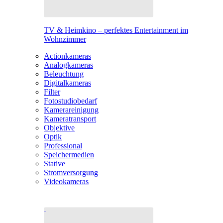
TV & Heimkino – perfektes Entertainment im
Wohnzimmer
Actionkameras
Analogkameras
Beleuchtung
Digitalkameras
Filter
Fotostudiobedarf
Kamerareinigung
Kameratransport
Objektive
Optik
Professional
Speichermedien
Stative
Stromversorgung
Videokameras