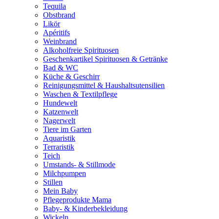
Tequila
Obstbrand
Likör
Apéritifs
Weinbrand
Alkoholfreie Spirituosen
Geschenkartikel Spirituosen & Getränke
Bad & WC
Küche & Geschirr
Reinigungsmittel & Haushaltsutensilien
Waschen & Textilpflege
Hundewelt
Katzenwelt
Nagerwelt
Tiere im Garten
Aquaristik
Terraristik
Teich
Umstands- & Stillmode
Milchpumpen
Stillen
Mein Baby
Pflegeprodukte Mama
Baby- & Kinderbekleidung
Wickeln