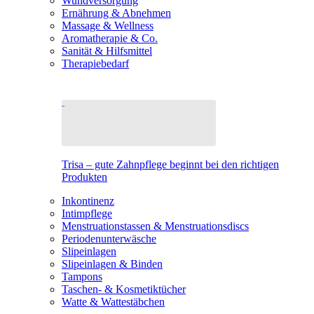
Wundversorgung
Ernährung & Abnehmen
Massage & Wellness
Aromatherapie & Co.
Sanität & Hilfsmittel
Therapiebedarf
Trisa – gute Zahnpflege beginnt bei den richtigen
Produkten
Inkontinenz
Intimpflege
Menstruationstassen & Menstruationsdiscs
Periodenunterwäsche
Slipeinlagen
Slipeinlagen & Binden
Tampons
Taschen- & Kosmetiktücher
Watte & Wattestäbchen