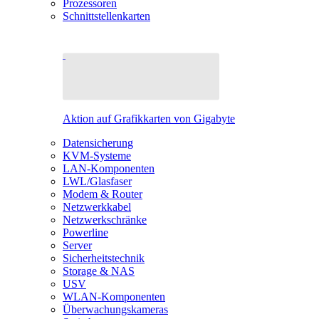
Prozessoren
Schnittstellenkarten
Aktion auf Grafikkarten von Gigabyte
Datensicherung
KVM-Systeme
LAN-Komponenten
LWL/Glasfaser
Modem & Router
Netzwerkkabel
Netzwerkschränke
Powerline
Server
Sicherheitstechnik
Storage & NAS
USV
WLAN-Komponenten
Überwachungskameras