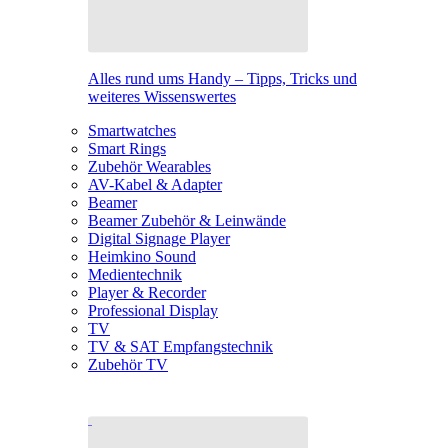
Alles rund ums Handy – Tipps, Tricks und
weiteres Wissenswertes
Smartwatches
Smart Rings
Zubehör Wearables
AV-Kabel & Adapter
Beamer
Beamer Zubehör & Leinwände
Digital Signage Player
Heimkino Sound
Medientechnik
Player & Recorder
Professional Display
TV
TV & SAT Empfangstechnik
Zubehör TV