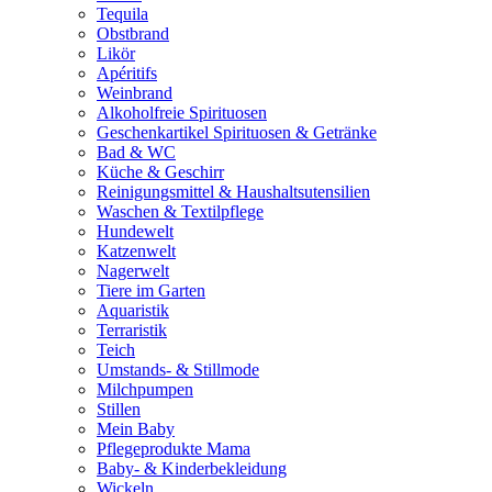
Tequila
Obstbrand
Likör
Apéritifs
Weinbrand
Alkoholfreie Spirituosen
Geschenkartikel Spirituosen & Getränke
Bad & WC
Küche & Geschirr
Reinigungsmittel & Haushaltsutensilien
Waschen & Textilpflege
Hundewelt
Katzenwelt
Nagerwelt
Tiere im Garten
Aquaristik
Terraristik
Teich
Umstands- & Stillmode
Milchpumpen
Stillen
Mein Baby
Pflegeprodukte Mama
Baby- & Kinderbekleidung
Wickeln