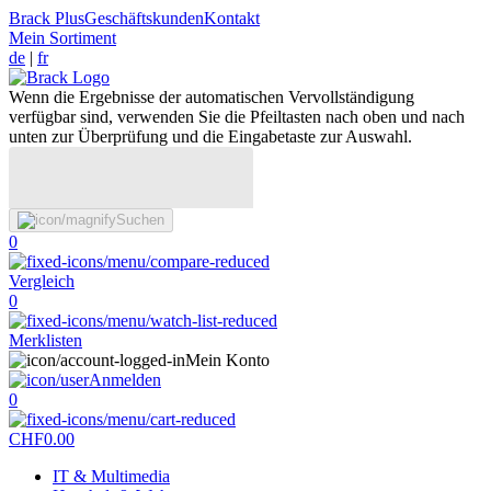
Brack Plus
Geschäftskunden
Kontakt
Mein Sortiment
de
|
fr
Wenn die Ergebnisse der automatischen Vervollständigung
verfügbar sind, verwenden Sie die Pfeiltasten nach oben und nach
unten zur Überprüfung und die Eingabetaste zur Auswahl.
Suchen
0
Vergleich
0
Merklisten
Mein Konto
Anmelden
0
CHF
0.00
IT & Multimedia