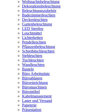
Weihnachtsbeleuchtung
Dekorationsbeleuchtung
Beleuchtungszubehör
Badezimmerleuchten
Deckenleuchten
Gartenbeleuchtung
LED Streifen
Leuchtmittel
Lichterketten
Pendelleuchten
Pflanzenbeleuchtung
Schreibtischleuchten
Stehleuchten
Tischleuchten
Wandleuchten
Basteln
Büro Arbeitsplatz
Büroablagen
Büroeinrichtung
Büromaschinen
Büromöbel
Kabelmanagement
Lager und Versand
Papeterie
Präsentation