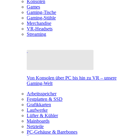
Konsolen
Games
Gaming-Tische
Gaming-Stühle
Merchandise
VR-Headsets
Streaming
Von Konsolen über PC bis hin zu VR – unsere
Gaming-Welt
Arbeitsspeicher
Festplatten & SSD
Grafikkarten
Laufwerke
Lüfter & Kühler
Mainboards
Netzteile
PC-Gehäuse & Barebones