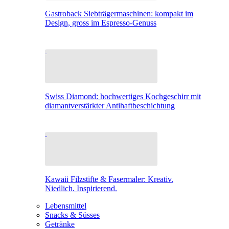
Gastroback Siebträgermaschinen: kompakt im
Design, gross im Espresso-Genuss
Swiss Diamond: hochwertiges Kochgeschirr mit
diamantverstärkter Antihaftbeschichtung
Kawaii Filzstifte & Fasermaler: Kreativ.
Niedlich. Inspirierend.
Lebensmittel
Snacks & Süsses
Getränke