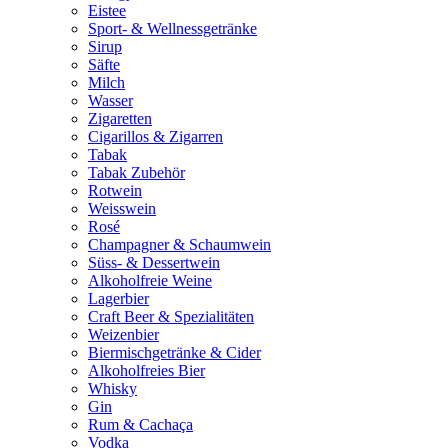
Eistee
Sport- & Wellnessgetränke
Sirup
Säfte
Milch
Wasser
Zigaretten
Cigarillos & Zigarren
Tabak
Tabak Zubehör
Rotwein
Weisswein
Rosé
Champagner & Schaumwein
Süss- & Dessertwein
Alkoholfreie Weine
Lagerbier
Craft Beer & Spezialitäten
Weizenbier
Biermischgetränke & Cider
Alkoholfreies Bier
Whisky
Gin
Rum & Cachaça
Vodka