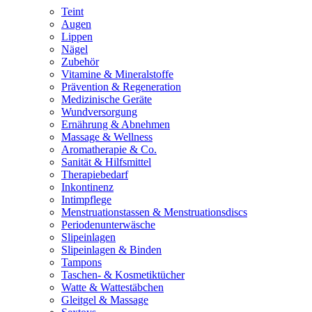
Teint
Augen
Lippen
Nägel
Zubehör
Vitamine & Mineralstoffe
Prävention & Regeneration
Medizinische Geräte
Wundversorgung
Ernährung & Abnehmen
Massage & Wellness
Aromatherapie & Co.
Sanität & Hilfsmittel
Therapiebedarf
Inkontinenz
Intimpflege
Menstruationstassen & Menstruationsdiscs
Periodenunterwäsche
Slipeinlagen
Slipeinlagen & Binden
Tampons
Taschen- & Kosmetiktücher
Watte & Wattestäbchen
Gleitgel & Massage