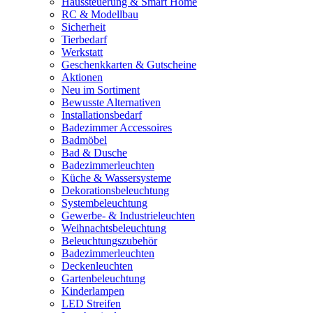
Haussteuerung & Smart Home
RC & Modellbau
Sicherheit
Tierbedarf
Werkstatt
Geschenkkarten & Gutscheine
Aktionen
Neu im Sortiment
Bewusste Alternativen
Installationsbedarf
Badezimmer Accessoires
Badmöbel
Bad & Dusche
Badezimmerleuchten
Küche & Wassersysteme
Dekorationsbeleuchtung
Systembeleuchtung
Gewerbe- & Industrieleuchten
Weihnachtsbeleuchtung
Beleuchtungszubehör
Badezimmerleuchten
Deckenleuchten
Gartenbeleuchtung
Kinderlampen
LED Streifen