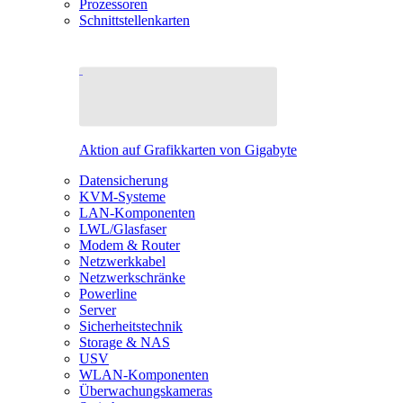
Prozessoren
Schnittstellenkarten
Aktion auf Grafikkarten von Gigabyte
Datensicherung
KVM-Systeme
LAN-Komponenten
LWL/Glasfaser
Modem & Router
Netzwerkkabel
Netzwerkschränke
Powerline
Server
Sicherheitstechnik
Storage & NAS
USV
WLAN-Komponenten
Überwachungskameras