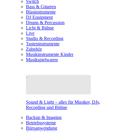
Switch
Bass & Gitarren
Blasinstrumente
DJ Equipment
Drums & Percussion
Licht & Bühne
Live
Studio & Recording
Tasteninstrumente
Zubehör
Musikinstrumente Kinder
Musikspielwaren
Sound & Light – alles für Musiker, DJs,
Recording und Bühne
Backup & Imaging
Betriebssysteme
Büroanwendung