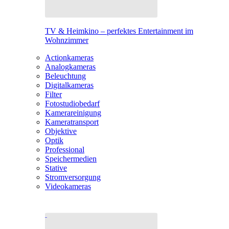
TV & Heimkino – perfektes Entertainment im
Wohnzimmer
Actionkameras
Analogkameras
Beleuchtung
Digitalkameras
Filter
Fotostudiobedarf
Kamerareinigung
Kameratransport
Objektive
Optik
Professional
Speichermedien
Stative
Stromversorgung
Videokameras