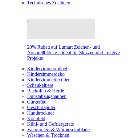
Technisches Zeichnen
20% Rabatt auf Lumart Zeichen- und
Aquarellblöcke – ideal für Skizzen und kreative
Projekte
Kinderzimmermöbel
Kinderzimmerdeko
Kinderzimmertextilien
Schaukeltiere
Backöfen & Herde
Dunstabzugshauben
Gargeräte
Geschirrspüler
Handtrockner
Kochfeld
Kühl- und Gefriergeräte
Vakuumier- & Wärmeschublade
Waschen & Trocknen