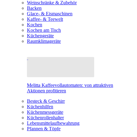
Weinschränke & Zubehör
Backen
Glace- & Eismaschinen
Kaffee- & Teewelt
Kochen
Kochen am Tisch
Küchengeräte
Raumklimageräte
Melitta Kaffeevollautomaten: von attraktiven
Aktionen profitieren
Besteck & Geschirr
Küchenhilfen
Küchenmessgeräte
Küchenrollenhalter
Lebensmittelaufbewahrung
Pfannen & Töpfe