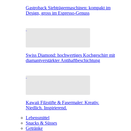
Gastroback Siebträgermaschinen: kompakt im
Design, gross im Espresso-Genuss
Swiss Diamond: hochwertiges Kochgeschirr mit
diamantverstärkter Antihaftbeschichtung
Kawaii Filzstifte & Fasermaler: Kreativ.
Niedlich. Inspirierend.
Lebensmittel
Snacks & Süsses
Getränke