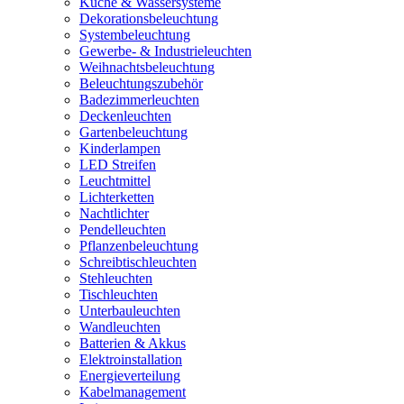
Küche & Wassersysteme
Dekorationsbeleuchtung
Systembeleuchtung
Gewerbe- & Industrieleuchten
Weihnachtsbeleuchtung
Beleuchtungszubehör
Badezimmerleuchten
Deckenleuchten
Gartenbeleuchtung
Kinderlampen
LED Streifen
Leuchtmittel
Lichterketten
Nachtlichter
Pendelleuchten
Pflanzenbeleuchtung
Schreibtischleuchten
Stehleuchten
Tischleuchten
Unterbauleuchten
Wandleuchten
Batterien & Akkus
Elektroinstallation
Energieverteilung
Kabelmanagement