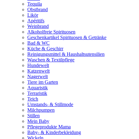
Tequila
Obstbrand
Likör
Apéritifs
Weinbrand
Alkoholfreie Spirituosen
Geschenkartikel Spirituosen & Getränke
Bad & WC
Küche & Geschirr
Reinigungsmittel & Haushaltsutensilien
Waschen & Textilpflege
Hundewelt
Katzenwelt
Nagerwelt
Tiere im Garten
Aquaristik
Terraristik
Teich
Umstands- & Stillmode
Milchpumpen
Stillen
Mein Baby
Pflegeprodukte Mama
Baby- & Kinderbekleidung
Wickeln