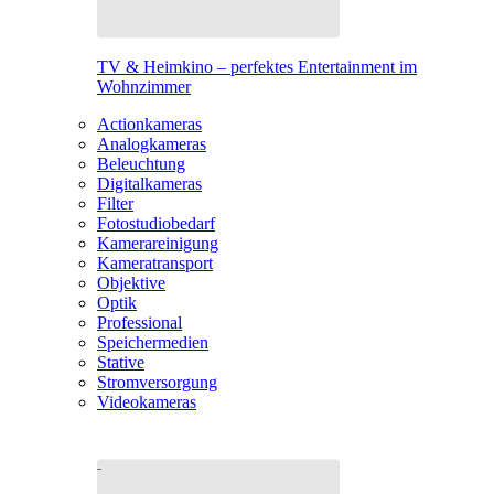
TV & Heimkino – perfektes Entertainment im
Wohnzimmer
Actionkameras
Analogkameras
Beleuchtung
Digitalkameras
Filter
Fotostudiobedarf
Kamerareinigung
Kameratransport
Objektive
Optik
Professional
Speichermedien
Stative
Stromversorgung
Videokameras