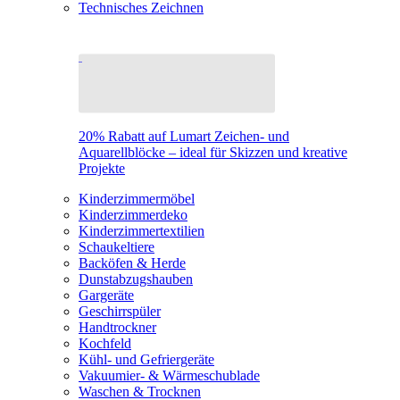
Technisches Zeichnen
20% Rabatt auf Lumart Zeichen- und
Aquarellblöcke – ideal für Skizzen und kreative
Projekte
Kinderzimmermöbel
Kinderzimmerdeko
Kinderzimmertextilien
Schaukeltiere
Backöfen & Herde
Dunstabzugshauben
Gargeräte
Geschirrspüler
Handtrockner
Kochfeld
Kühl- und Gefriergeräte
Vakuumier- & Wärmeschublade
Waschen & Trocknen