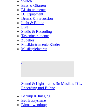
Switch
Bass & Gitarren
Blasinstrumente
DJ Equipment
Drums & Percussion
Licht & Bühne
Live
Studio & Recording
Tasteninstrumente
Zubehör
Musikinstrumente Kinder
Musikspielwaren
Sound & Light – alles für Musiker, DJs,
Recording und Bühne
Backup & Imaging
Betriebssysteme
Büroanwendung