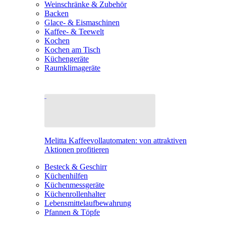
Weinschränke & Zubehör
Backen
Glace- & Eismaschinen
Kaffee- & Teewelt
Kochen
Kochen am Tisch
Küchengeräte
Raumklimageräte
Melitta Kaffeevollautomaten: von attraktiven
Aktionen profitieren
Besteck & Geschirr
Küchenhilfen
Küchenmessgeräte
Küchenrollenhalter
Lebensmittelaufbewahrung
Pfannen & Töpfe