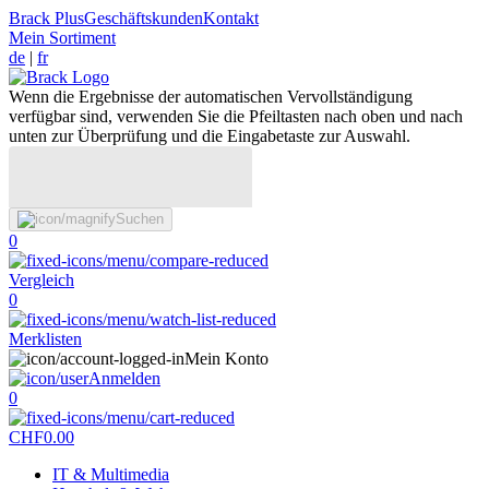
Brack Plus
Geschäftskunden
Kontakt
Mein Sortiment
de
|
fr
Wenn die Ergebnisse der automatischen Vervollständigung
verfügbar sind, verwenden Sie die Pfeiltasten nach oben und nach
unten zur Überprüfung und die Eingabetaste zur Auswahl.
Suchen
0
Vergleich
0
Merklisten
Mein Konto
Anmelden
0
CHF
0.00
IT & Multimedia