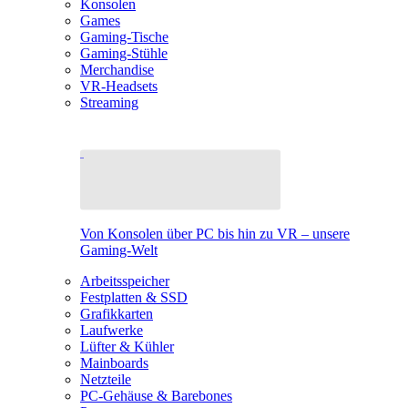
Konsolen
Games
Gaming-Tische
Gaming-Stühle
Merchandise
VR-Headsets
Streaming
Von Konsolen über PC bis hin zu VR – unsere
Gaming-Welt
Arbeitsspeicher
Festplatten & SSD
Grafikkarten
Laufwerke
Lüfter & Kühler
Mainboards
Netzteile
PC-Gehäuse & Barebones