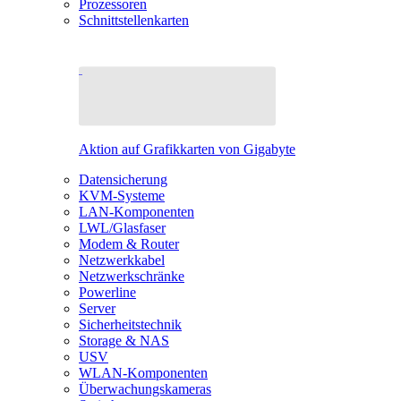
Prozessoren
Schnittstellenkarten
Aktion auf Grafikkarten von Gigabyte
Datensicherung
KVM-Systeme
LAN-Komponenten
LWL/Glasfaser
Modem & Router
Netzwerkkabel
Netzwerkschränke
Powerline
Server
Sicherheitstechnik
Storage & NAS
USV
WLAN-Komponenten
Überwachungskameras