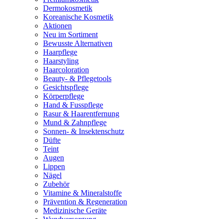
Dermokosmetik
Koreanische Kosmetik
Aktionen
Neu im Sortiment
Bewusste Alternativen
Haarpflege
Haarstyling
Haarcoloration
Beauty- & Pflegetools
Gesichtspflege
Körperpflege
Hand & Fusspflege
Rasur & Haarentfernung
Mund & Zahnpflege
Sonnen- & Insektenschutz
Düfte
Teint
Augen
Lippen
Nägel
Zubehör
Vitamine & Mineralstoffe
Prävention & Regeneration
Medizinische Geräte