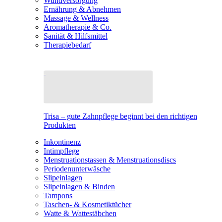
Wundversorgung
Ernährung & Abnehmen
Massage & Wellness
Aromatherapie & Co.
Sanität & Hilfsmittel
Therapiebedarf
Trisa – gute Zahnpflege beginnt bei den richtigen
Produkten
Inkontinenz
Intimpflege
Menstruationstassen & Menstruationsdiscs
Periodenunterwäsche
Slipeinlagen
Slipeinlagen & Binden
Tampons
Taschen- & Kosmetiktücher
Watte & Wattestäbchen