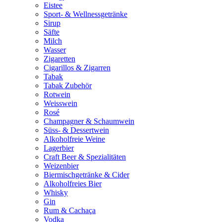
Eistee
Sport- & Wellnessgetränke
Sirup
Säfte
Milch
Wasser
Zigaretten
Cigarillos & Zigarren
Tabak
Tabak Zubehör
Rotwein
Weisswein
Rosé
Champagner & Schaumwein
Süss- & Dessertwein
Alkoholfreie Weine
Lagerbier
Craft Beer & Spezialitäten
Weizenbier
Biermischgetränke & Cider
Alkoholfreies Bier
Whisky
Gin
Rum & Cachaça
Vodka