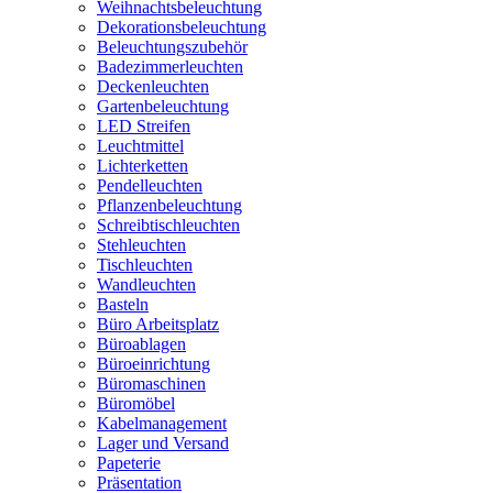
Weihnachtsbeleuchtung
Dekorationsbeleuchtung
Beleuchtungszubehör
Badezimmerleuchten
Deckenleuchten
Gartenbeleuchtung
LED Streifen
Leuchtmittel
Lichterketten
Pendelleuchten
Pflanzenbeleuchtung
Schreibtischleuchten
Stehleuchten
Tischleuchten
Wandleuchten
Basteln
Büro Arbeitsplatz
Büroablagen
Büroeinrichtung
Büromaschinen
Büromöbel
Kabelmanagement
Lager und Versand
Papeterie
Präsentation