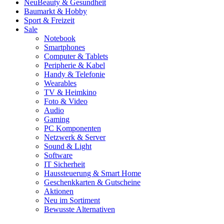
Neu
Beauty & Gesundheit
Baumarkt & Hobby
Sport & Freizeit
Sale
Notebook
Smartphones
Computer & Tablets
Peripherie & Kabel
Handy & Telefonie
Wearables
TV & Heimkino
Foto & Video
Audio
Gaming
PC Komponenten
Netzwerk & Server
Sound & Light
Software
IT Sicherheit
Haussteuerung & Smart Home
Geschenkkarten & Gutscheine
Aktionen
Neu im Sortiment
Bewusste Alternativen