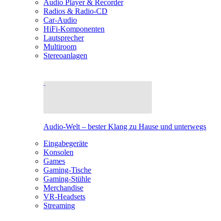
Audio Player & Recorder
Radios & Radio-CD
Car-Audio
HiFi-Komponenten
Lautsprecher
Multiroom
Stereoanlagen
Audio-Welt – bester Klang zu Hause und unterwegs
Eingabegeräte
Konsolen
Games
Gaming-Tische
Gaming-Stühle
Merchandise
VR-Headsets
Streaming