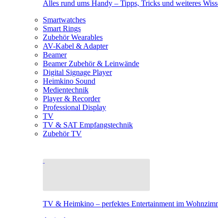
Alles rund ums Handy – Tipps, Tricks und weiteres Wis
Smartwatches
Smart Rings
Zubehör Wearables
AV-Kabel & Adapter
Beamer
Beamer Zubehör & Leinwände
Digital Signage Player
Heimkino Sound
Medientechnik
Player & Recorder
Professional Display
TV
TV & SAT Empfangstechnik
Zubehör TV
TV & Heimkino – perfektes Entertainment im Wohnzim