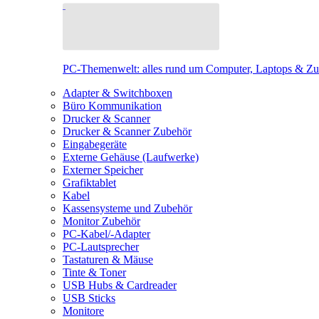
PC-Themenwelt: alles rund um Computer, Laptops & Z
Adapter & Switchboxen
Büro Kommunikation
Drucker & Scanner
Drucker & Scanner Zubehör
Eingabegeräte
Externe Gehäuse (Laufwerke)
Externer Speicher
Grafiktablet
Kabel
Kassensysteme und Zubehör
Monitor Zubehör
PC-Kabel/-Adapter
PC-Lautsprecher
Tastaturen & Mäuse
Tinte & Toner
USB Hubs & Cardreader
USB Sticks
Monitore