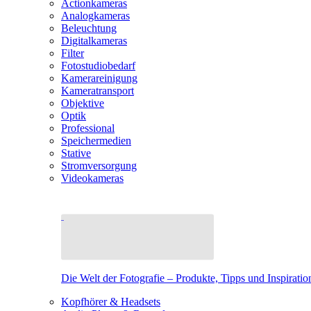
Actionkameras
Analogkameras
Beleuchtung
Digitalkameras
Filter
Fotostudiobedarf
Kamerareinigung
Kameratransport
Objektive
Optik
Professional
Speichermedien
Stative
Stromversorgung
Videokameras
Die Welt der Fotografie – Produkte, Tipps und Inspiratio
Kopfhörer & Headsets