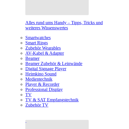
Alles rund ums Handy – Tipps, Tricks und
weiteres Wissenswertes
Smartwatches
Smart Rings
Zubehör Wearables
AV-Kabel & Adapter
Beamer
Beamer Zubehör & Leinwände
Digital Signage Player
Heimkino Sound
Medientechnik
Player & Recorder
Professional Display
TV
TV & SAT Empfangstechnik
Zubehör TV