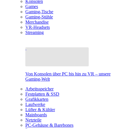
Konsolen
Games
Gaming-Tische
Gaming-Stühle
Merchandise
VR-Headsets
Streaming
Von Konsolen über PC bis hin zu VR – unsere
Gaming-Welt
Arbeitsspeicher
Festplatten & SSD
Grafikkarten
Laufwerke
Lüfter & Kühler
Mainboards
Netzteile
PC-Gehäuse & Barebones