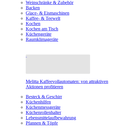
Weinschränke & Zubehör
Backen
Glace- & Eismaschinen
Kaffee- & Teewelt
Kochen
Kochen am Tisch
Küchengeräte
Raumklimageräte
Melitta Kaffeevollautomaten: von attraktiven
Aktionen profitieren
Besteck & Geschirr
Küchenhilfen
Küchenmessgeräte
Küchenrollenhalter
Lebensmittelaufbewahrung
Pfannen & Töpfe