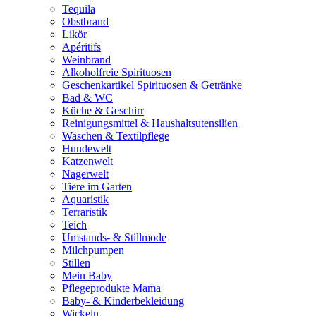
Tequila
Obstbrand
Likör
Apéritifs
Weinbrand
Alkoholfreie Spirituosen
Geschenkartikel Spirituosen & Getränke
Bad & WC
Küche & Geschirr
Reinigungsmittel & Haushaltsutensilien
Waschen & Textilpflege
Hundewelt
Katzenwelt
Nagerwelt
Tiere im Garten
Aquaristik
Terraristik
Teich
Umstands- & Stillmode
Milchpumpen
Stillen
Mein Baby
Pflegeprodukte Mama
Baby- & Kinderbekleidung
Wickeln