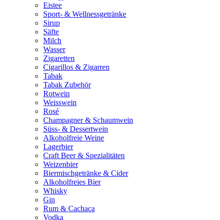
Eistee
Sport- & Wellnessgetränke
Sirup
Säfte
Milch
Wasser
Zigaretten
Cigarillos & Zigarren
Tabak
Tabak Zubehör
Rotwein
Weisswein
Rosé
Champagner & Schaumwein
Süss- & Dessertwein
Alkoholfreie Weine
Lagerbier
Craft Beer & Spezialitäten
Weizenbier
Biermischgetränke & Cider
Alkoholfreies Bier
Whisky
Gin
Rum & Cachaça
Vodka