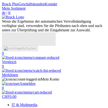
Brack Plus
Geschäftskunden
Kontakt
Mein Sortiment
de
|
fr
Wenn die Ergebnisse der automatischen Vervollständigung
verfügbar sind, verwenden Sie die Pfeiltasten nach oben und nach
unten zur Überprüfung und die Eingabetaste zur Auswahl.
Suchen
0
Vergleich
0
Merklisten
Mein Konto
Anmelden
0
CHF
0.00
IT & Multimedia