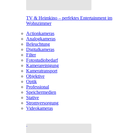
TV & Heimkino – perfektes Entertainment im
Wohnzimmer
Actionkameras
Analogkameras
Beleuchtung
Digitalkameras
Filter
Fotostudiobedarf
Kamerareinigung
Kameratransport
Objektive
Optik
Professional
Speichermedien
Stative
Stromversorgung
Videokameras