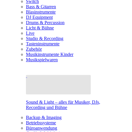
Switch
Bass & Gitarren
Blasinstrumente
DJ Equipment
Drums & Percussion
Licht & Bühne
Live
Studio & Recording
Tasteninstrumente
Zubehör
Musikinstrumente Kinder
Musikspielwaren
Sound & Light – alles für Musiker, DJs,
Recording und Bühne
Backup & Imaging
Betriebssysteme
Büroanwendung