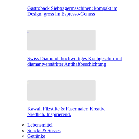
Gastroback Siebträgermaschinen: kompakt im
Design, gross im Espresso-Genuss
Swiss Diamond: hochwertiges Kochgeschirr mit
diamantverstärkter Antihaftbeschichtung
Kawaii Filzstifte & Fasermaler: Kreativ.
Niedlich. Inspirierend.
Lebensmittel
Snacks & Süsses
Getränke