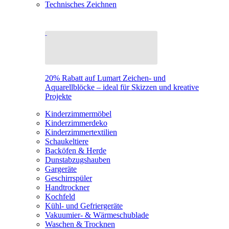
Technisches Zeichnen
20% Rabatt auf Lumart Zeichen- und
Aquarellblöcke – ideal für Skizzen und kreative
Projekte
Kinderzimmermöbel
Kinderzimmerdeko
Kinderzimmertextilien
Schaukeltiere
Backöfen & Herde
Dunstabzugshauben
Gargeräte
Geschirrspüler
Handtrockner
Kochfeld
Kühl- und Gefriergeräte
Vakuumier- & Wärmeschublade
Waschen & Trocknen