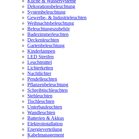
Küche & Wassersysteme
Dekorationsbeleuchtung
Systembeleuchtung
Gewerbe- & Industrieleuchten
Weihnachtsbeleuchtung
Beleuchtungszubehör
Badezimmerleuchten
Deckenleuchten
Gartenbeleuchtung
Kinderlampen
LED Streifen
Leuchtmittel
Lichterketten
Nachtlichter
Pendelleuchten
Pflanzenbeleuchtung
Schreibtischleuchten
Stehleuchten
Tischleuchten
Unterbauleuchten
Wandleuchten
Batterien & Akkus
Elektroinstallation
Energieverteilung
Kabelmanagement