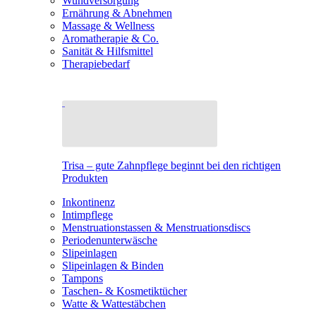
Wundversorgung
Ernährung & Abnehmen
Massage & Wellness
Aromatherapie & Co.
Sanität & Hilfsmittel
Therapiebedarf
Trisa – gute Zahnpflege beginnt bei den richtigen
Produkten
Inkontinenz
Intimpflege
Menstruationstassen & Menstruationsdiscs
Periodenunterwäsche
Slipeinlagen
Slipeinlagen & Binden
Tampons
Taschen- & Kosmetiktücher
Watte & Wattestäbchen