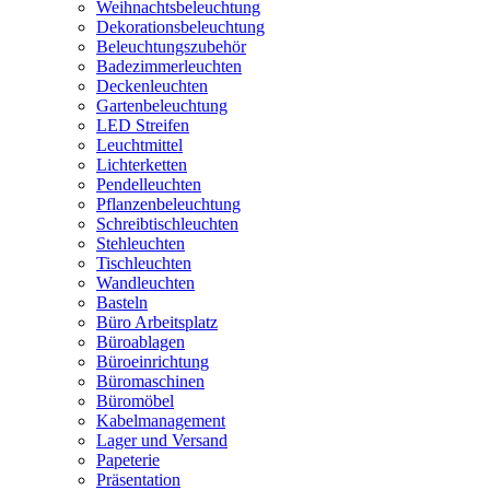
Weihnachtsbeleuchtung
Dekorationsbeleuchtung
Beleuchtungszubehör
Badezimmerleuchten
Deckenleuchten
Gartenbeleuchtung
LED Streifen
Leuchtmittel
Lichterketten
Pendelleuchten
Pflanzenbeleuchtung
Schreibtischleuchten
Stehleuchten
Tischleuchten
Wandleuchten
Basteln
Büro Arbeitsplatz
Büroablagen
Büroeinrichtung
Büromaschinen
Büromöbel
Kabelmanagement
Lager und Versand
Papeterie
Präsentation