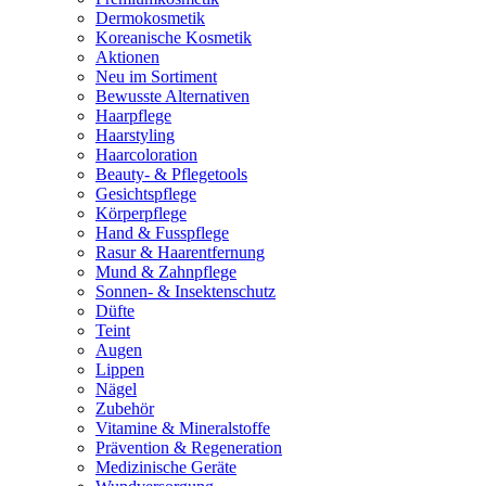
Dermokosmetik
Koreanische Kosmetik
Aktionen
Neu im Sortiment
Bewusste Alternativen
Haarpflege
Haarstyling
Haarcoloration
Beauty- & Pflegetools
Gesichtspflege
Körperpflege
Hand & Fusspflege
Rasur & Haarentfernung
Mund & Zahnpflege
Sonnen- & Insektenschutz
Düfte
Teint
Augen
Lippen
Nägel
Zubehör
Vitamine & Mineralstoffe
Prävention & Regeneration
Medizinische Geräte