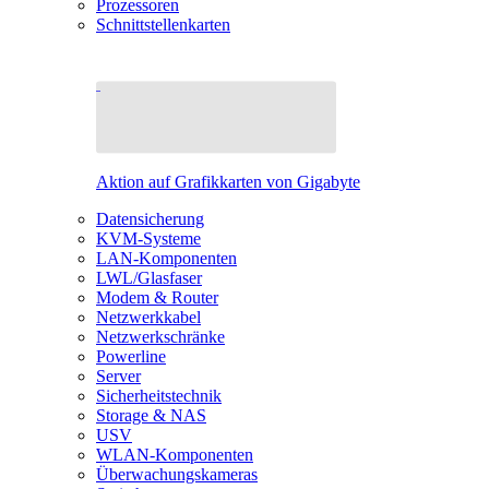
Prozessoren
Schnittstellenkarten
Aktion auf Grafikkarten von Gigabyte
Datensicherung
KVM-Systeme
LAN-Komponenten
LWL/Glasfaser
Modem & Router
Netzwerkkabel
Netzwerkschränke
Powerline
Server
Sicherheitstechnik
Storage & NAS
USV
WLAN-Komponenten
Überwachungskameras