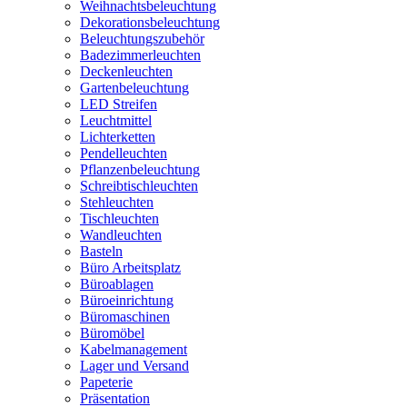
Weihnachtsbeleuchtung
Dekorationsbeleuchtung
Beleuchtungszubehör
Badezimmerleuchten
Deckenleuchten
Gartenbeleuchtung
LED Streifen
Leuchtmittel
Lichterketten
Pendelleuchten
Pflanzenbeleuchtung
Schreibtischleuchten
Stehleuchten
Tischleuchten
Wandleuchten
Basteln
Büro Arbeitsplatz
Büroablagen
Büroeinrichtung
Büromaschinen
Büromöbel
Kabelmanagement
Lager und Versand
Papeterie
Präsentation