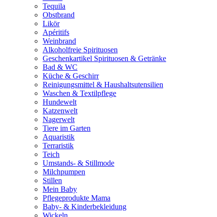
Tequila
Obstbrand
Likör
Apéritifs
Weinbrand
Alkoholfreie Spirituosen
Geschenkartikel Spirituosen & Getränke
Bad & WC
Küche & Geschirr
Reinigungsmittel & Haushaltsutensilien
Waschen & Textilpflege
Hundewelt
Katzenwelt
Nagerwelt
Tiere im Garten
Aquaristik
Terraristik
Teich
Umstands- & Stillmode
Milchpumpen
Stillen
Mein Baby
Pflegeprodukte Mama
Baby- & Kinderbekleidung
Wickeln