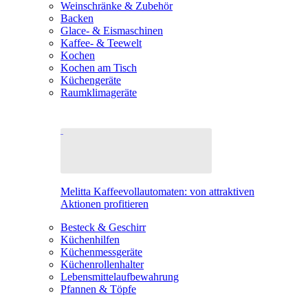
Weinschränke & Zubehör
Backen
Glace- & Eismaschinen
Kaffee- & Teewelt
Kochen
Kochen am Tisch
Küchengeräte
Raumklimageräte
Melitta Kaffeevollautomaten: von attraktiven
Aktionen profitieren
Besteck & Geschirr
Küchenhilfen
Küchenmessgeräte
Küchenrollenhalter
Lebensmittelaufbewahrung
Pfannen & Töpfe