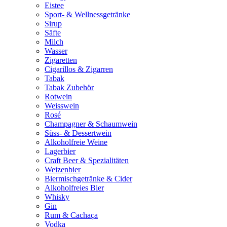
Eistee
Sport- & Wellnessgetränke
Sirup
Säfte
Milch
Wasser
Zigaretten
Cigarillos & Zigarren
Tabak
Tabak Zubehör
Rotwein
Weisswein
Rosé
Champagner & Schaumwein
Süss- & Dessertwein
Alkoholfreie Weine
Lagerbier
Craft Beer & Spezialitäten
Weizenbier
Biermischgetränke & Cider
Alkoholfreies Bier
Whisky
Gin
Rum & Cachaça
Vodka