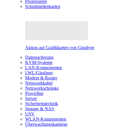
Prozessoren
Schnittstellenkarten
Aktion auf Grafikkarten von Gigabyte
Datensicherung
KVM-Systeme
LAN-Komponenten
LWL/Glasfaser
Modem & Router
Netzwerkkabel
Netzwerkschränke
Powerline
Server
Sicherheitstechnik
Storage & NAS
USV
WLAN-Komponenten
Überwachungskameras