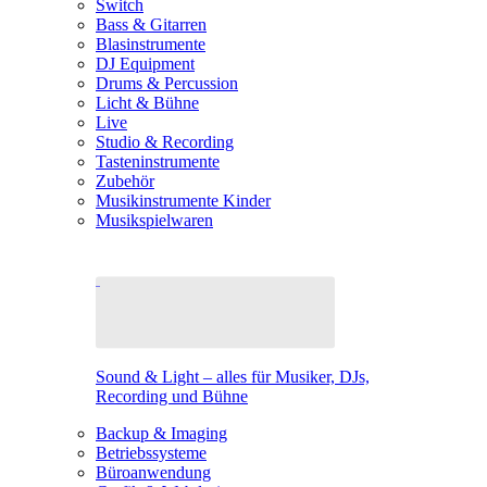
Switch
Bass & Gitarren
Blasinstrumente
DJ Equipment
Drums & Percussion
Licht & Bühne
Live
Studio & Recording
Tasteninstrumente
Zubehör
Musikinstrumente Kinder
Musikspielwaren
Sound & Light – alles für Musiker, DJs,
Recording und Bühne
Backup & Imaging
Betriebssysteme
Büroanwendung