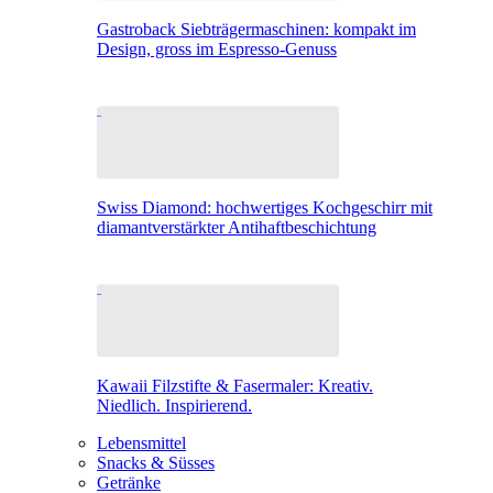
Gastroback Siebträgermaschinen: kompakt im
Design, gross im Espresso-Genuss
Swiss Diamond: hochwertiges Kochgeschirr mit
diamantverstärkter Antihaftbeschichtung
Kawaii Filzstifte & Fasermaler: Kreativ.
Niedlich. Inspirierend.
Lebensmittel
Snacks & Süsses
Getränke