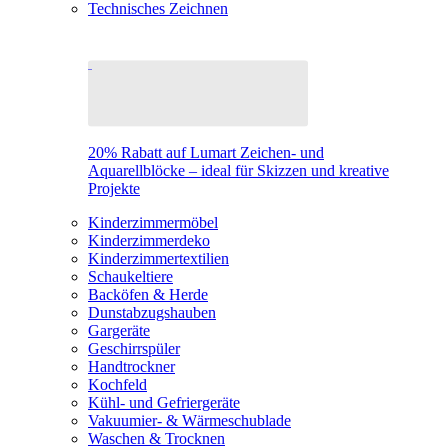
Technisches Zeichnen
20% Rabatt auf Lumart Zeichen- und
Aquarellblöcke – ideal für Skizzen und kreative
Projekte
Kinderzimmermöbel
Kinderzimmerdeko
Kinderzimmertextilien
Schaukeltiere
Backöfen & Herde
Dunstabzugshauben
Gargeräte
Geschirrspüler
Handtrockner
Kochfeld
Kühl- und Gefriergeräte
Vakuumier- & Wärmeschublade
Waschen & Trocknen