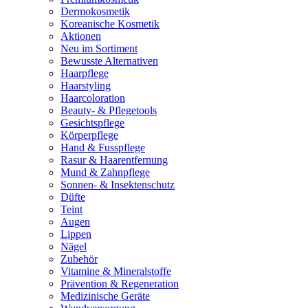
Dermokosmetik
Koreanische Kosmetik
Aktionen
Neu im Sortiment
Bewusste Alternativen
Haarpflege
Haarstyling
Haarcoloration
Beauty- & Pflegetools
Gesichtspflege
Körperpflege
Hand & Fusspflege
Rasur & Haarentfernung
Mund & Zahnpflege
Sonnen- & Insektenschutz
Düfte
Teint
Augen
Lippen
Nägel
Zubehör
Vitamine & Mineralstoffe
Prävention & Regeneration
Medizinische Geräte