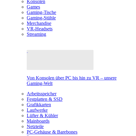
Konsolen
Games
Gaming-Tische
Gaming-Stühle
Merchandise
VR-Headsets
Streaming
Von Konsolen über PC bis hin zu VR – unsere
Gaming-Welt
Arbeitsspeicher
Festplatten & SSD
Grafikkarten
Laufwerke
Lüfter & Kühler
Mainboards
Netzteile
PC-Gehäuse & Barebones