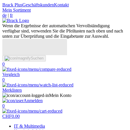
Brack Plus
Geschäftskunden
Kontakt
Mein Sortiment
de
|
fr
Wenn die Ergebnisse der automatischen Vervollständigung
verfügbar sind, verwenden Sie die Pfeiltasten nach oben und nach
unten zur Überprüfung und die Eingabetaste zur Auswahl.
Suchen
0
Vergleich
0
Merklisten
Mein Konto
Anmelden
0
CHF
0.00
IT & Multimedia