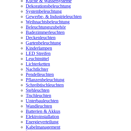
Küche & Wassersysteme
Dekorationsbeleuchtung
Systembeleuchtung
Gewerbe- & Industrieleuchten
Weihnachtsbeleuchtung
Beleuchtungszubehör
Badezimmerleuchten
Deckenleuchten
Gartenbeleuchtung
Kinderlampen
LED Streifen
Leuchtmittel
Lichterketten
Nachtlichter
Pendelleuchten
Pflanzenbeleuchtung
Schreibtischleuchten
Stehleuchten
Tischleuchten
Unterbauleuchten
Wandleuchten
Batterien & Akkus
Elektroinstallation
Energieverteilung
Kabelmanagement