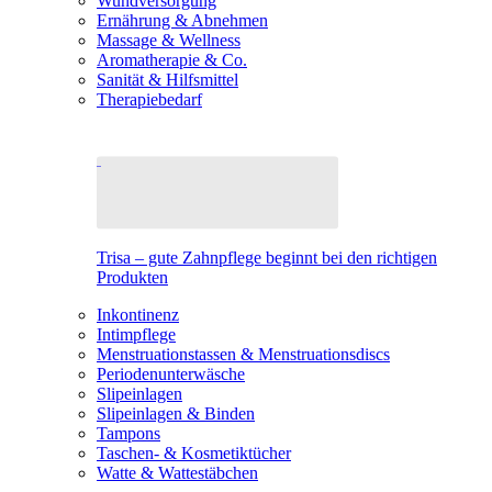
Wundversorgung
Ernährung & Abnehmen
Massage & Wellness
Aromatherapie & Co.
Sanität & Hilfsmittel
Therapiebedarf
Trisa – gute Zahnpflege beginnt bei den richtigen
Produkten
Inkontinenz
Intimpflege
Menstruationstassen & Menstruationsdiscs
Periodenunterwäsche
Slipeinlagen
Slipeinlagen & Binden
Tampons
Taschen- & Kosmetiktücher
Watte & Wattestäbchen