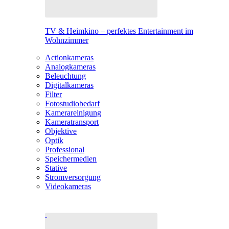
TV & Heimkino – perfektes Entertainment im
Wohnzimmer
Actionkameras
Analogkameras
Beleuchtung
Digitalkameras
Filter
Fotostudiobedarf
Kamerareinigung
Kameratransport
Objektive
Optik
Professional
Speichermedien
Stative
Stromversorgung
Videokameras