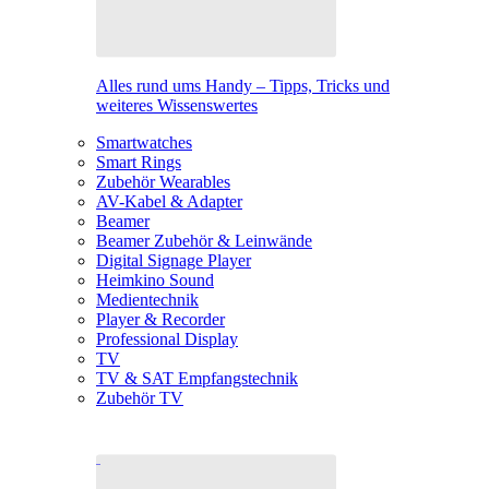
Alles rund ums Handy – Tipps, Tricks und
weiteres Wissenswertes
Smartwatches
Smart Rings
Zubehör Wearables
AV-Kabel & Adapter
Beamer
Beamer Zubehör & Leinwände
Digital Signage Player
Heimkino Sound
Medientechnik
Player & Recorder
Professional Display
TV
TV & SAT Empfangstechnik
Zubehör TV