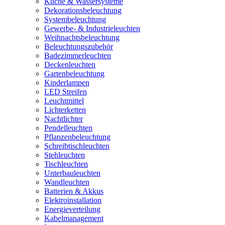
Küche & Wassersysteme
Dekorationsbeleuchtung
Systembeleuchtung
Gewerbe- & Industrieleuchten
Weihnachtsbeleuchtung
Beleuchtungszubehör
Badezimmerleuchten
Deckenleuchten
Gartenbeleuchtung
Kinderlampen
LED Streifen
Leuchtmittel
Lichterketten
Nachtlichter
Pendelleuchten
Pflanzenbeleuchtung
Schreibtischleuchten
Stehleuchten
Tischleuchten
Unterbauleuchten
Wandleuchten
Batterien & Akkus
Elektroinstallation
Energieverteilung
Kabelmanagement