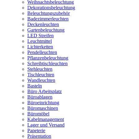
Weihnachtsbeleuchtung
Dekorationsbeleuchtung
Beleuchtungszubehör
Badezimmerleuchten
Deckenleuchten
Gartenbeleuchtung
LED Streifen
Leuchtmittel
Lichterketten
Pendelleuchten
Pflanzenbeleuchtung
Schreibtischleuchten
Stehleuchten
Tischleuchten
Wandleuchten
Basteln
Büro Arbeitsplatz
Büroablagen
Büroeinrichtung
Büromaschinen
Büromöbel
Kabelmanagement
Lager und Versand
Papeterie
Präsentation