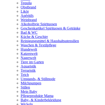
Tequila
Obstbrand
Likör
Apéritifs
Weinbrand
Alkoholfreie Spirituosen
Geschenkartikel Spirituosen & Getränke
Bad & WC
Küche & Geschirr
Reinigungsmittel & Haushaltsutensilien
Waschen & Textilpflege
Hundewelt
Katzenwelt
Nagerwelt
Tiere im Garten
Aquaristik
Terraristik
Teich
Umstands- & Stillmode
Milchpumpen
Stillen
Mein Baby
Pflegeprodukte Mama
Baby- & Kinderbekleidung
Wickeln