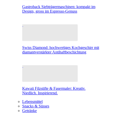
Gastroback Siebträgermaschinen: kompakt im
Design, gross im Espresso-Genuss
Swiss Diamond: hochwertiges Kochgeschirr mit
diamantverstärkter Antihaftbeschichtung
Kawaii Filzstifte & Fasermaler: Kreativ.
Niedlich. Inspirierend.
Lebensmittel
Snacks & Süsses
Getränke