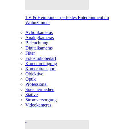
TV & Heimkino – perfektes Entertainment im
Wohnzimmer
Actionkameras
Analogkameras
Beleuchtung
Digitalkameras
Filter
Fotostudiobedarf
Kamerareinigung
Kameratransport
Objektive
Optik
Professional
Speichermedien
Stative
Stromversorgung
Videokameras