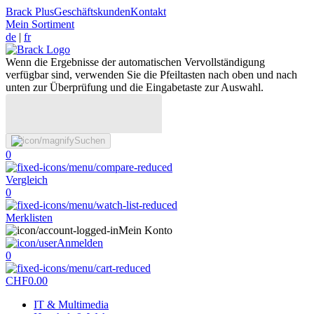
Brack Plus
Geschäftskunden
Kontakt
Mein Sortiment
de
|
fr
Wenn die Ergebnisse der automatischen Vervollständigung
verfügbar sind, verwenden Sie die Pfeiltasten nach oben und nach
unten zur Überprüfung und die Eingabetaste zur Auswahl.
Suchen
0
Vergleich
0
Merklisten
Mein Konto
Anmelden
0
CHF
0.00
IT & Multimedia