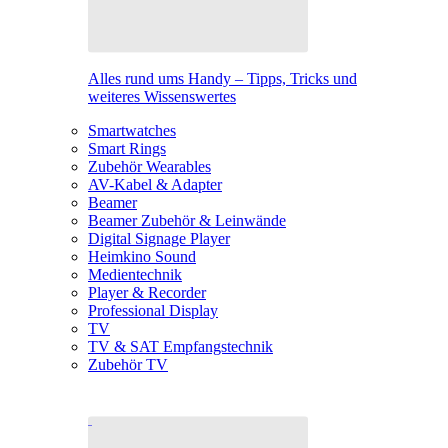
Alles rund ums Handy – Tipps, Tricks und
weiteres Wissenswertes
Smartwatches
Smart Rings
Zubehör Wearables
AV-Kabel & Adapter
Beamer
Beamer Zubehör & Leinwände
Digital Signage Player
Heimkino Sound
Medientechnik
Player & Recorder
Professional Display
TV
TV & SAT Empfangstechnik
Zubehör TV