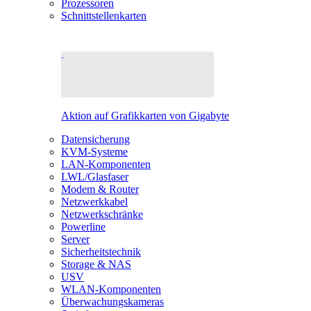
Prozessoren
Schnittstellenkarten
Aktion auf Grafikkarten von Gigabyte
Datensicherung
KVM-Systeme
LAN-Komponenten
LWL/Glasfaser
Modem & Router
Netzwerkkabel
Netzwerkschränke
Powerline
Server
Sicherheitstechnik
Storage & NAS
USV
WLAN-Komponenten
Überwachungskameras