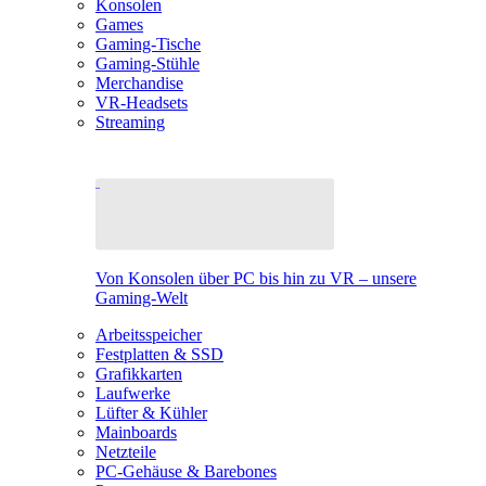
Konsolen
Games
Gaming-Tische
Gaming-Stühle
Merchandise
VR-Headsets
Streaming
Von Konsolen über PC bis hin zu VR – unsere
Gaming-Welt
Arbeitsspeicher
Festplatten & SSD
Grafikkarten
Laufwerke
Lüfter & Kühler
Mainboards
Netzteile
PC-Gehäuse & Barebones