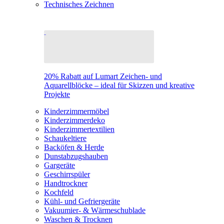
Technisches Zeichnen
20% Rabatt auf Lumart Zeichen- und
Aquarellblöcke – ideal für Skizzen und kreative
Projekte
Kinderzimmermöbel
Kinderzimmerdeko
Kinderzimmertextilien
Schaukeltiere
Backöfen & Herde
Dunstabzugshauben
Gargeräte
Geschirrspüler
Handtrockner
Kochfeld
Kühl- und Gefriergeräte
Vakuumier- & Wärmeschublade
Waschen & Trocknen