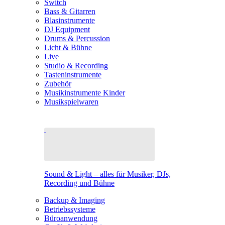
Switch
Bass & Gitarren
Blasinstrumente
DJ Equipment
Drums & Percussion
Licht & Bühne
Live
Studio & Recording
Tasteninstrumente
Zubehör
Musikinstrumente Kinder
Musikspielwaren
Sound & Light – alles für Musiker, DJs,
Recording und Bühne
Backup & Imaging
Betriebssysteme
Büroanwendung