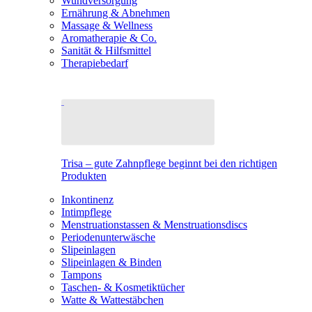
Wundversorgung
Ernährung & Abnehmen
Massage & Wellness
Aromatherapie & Co.
Sanität & Hilfsmittel
Therapiebedarf
Trisa – gute Zahnpflege beginnt bei den richtigen
Produkten
Inkontinenz
Intimpflege
Menstruationstassen & Menstruationsdiscs
Periodenunterwäsche
Slipeinlagen
Slipeinlagen & Binden
Tampons
Taschen- & Kosmetiktücher
Watte & Wattestäbchen