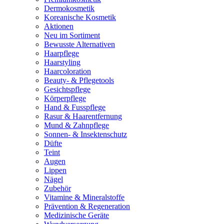
Dermokosmetik
Koreanische Kosmetik
Aktionen
Neu im Sortiment
Bewusste Alternativen
Haarpflege
Haarstyling
Haarcoloration
Beauty- & Pflegetools
Gesichtspflege
Körperpflege
Hand & Fusspflege
Rasur & Haarentfernung
Mund & Zahnpflege
Sonnen- & Insektenschutz
Düfte
Teint
Augen
Lippen
Nägel
Zubehör
Vitamine & Mineralstoffe
Prävention & Regeneration
Medizinische Geräte