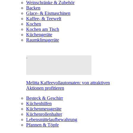
Weinschränke & Zubehör
Backen
Glace- & Eismaschinen
Kaffee- & Teewelt
Kochen
Kochen am Tisch
Küchengeräte
Raumklimageräte
Melitta Kaffeevollautomaten: von attraktiven
Aktionen profitieren
Besteck & Geschirr
Küchenhilfen
Küchenmessgeräte
Küchenrollenhalter
Lebensmittelaufbewahrung
Pfannen & Töpfe