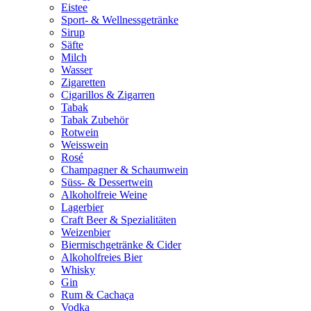
Eistee
Sport- & Wellnessgetränke
Sirup
Säfte
Milch
Wasser
Zigaretten
Cigarillos & Zigarren
Tabak
Tabak Zubehör
Rotwein
Weisswein
Rosé
Champagner & Schaumwein
Süss- & Dessertwein
Alkoholfreie Weine
Lagerbier
Craft Beer & Spezialitäten
Weizenbier
Biermischgetränke & Cider
Alkoholfreies Bier
Whisky
Gin
Rum & Cachaça
Vodka