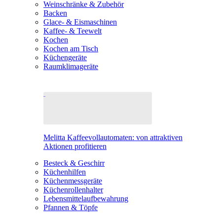
Weinschränke & Zubehör
Backen
Glace- & Eismaschinen
Kaffee- & Teewelt
Kochen
Kochen am Tisch
Küchengeräte
Raumklimageräte
Melitta Kaffeevollautomaten: von attraktiven
Aktionen profitieren
Besteck & Geschirr
Küchenhilfen
Küchenmessgeräte
Küchenrollenhalter
Lebensmittelaufbewahrung
Pfannen & Töpfe