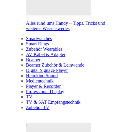
Alles rund ums Handy – Tipps, Tricks und
weiteres Wissenswertes
Smartwatches
Smart Rings
Zubehör Wearables
AV-Kabel & Adapter
Beamer
Beamer Zubehör & Leinwände
Digital Signage Player
Heimkino Sound
Medientechnik
Player & Recorder
Professional Display
TV
TV & SAT Empfangstechnik
Zubehör TV