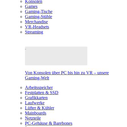
Konsolen
Games
Gaming-Tische
Gaming-Stühle
Merchandise
VR-Headsets
Streaming
Von Konsolen über PC bis hin zu VR – unsere
Gaming-Welt
Arbeitsspeicher
Festplatten & SSD
Grafikkarten
Laufwerke
Lüfter & Kühler
Mainboards
Netzteile
PC-Gehäuse & Barebones