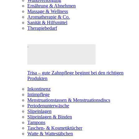
Wundversorgung
Ernährung & Abnehmen
Massage & Wellness
Aromatherapie & Co.
Sanität & Hilfsmittel
Therapiebedarf
Trisa – gute Zahnpflege beginnt bei den richtigen
Produkten
Inkontinenz
Intimpflege
Menstruationstassen & Menstruationsdiscs
Periodenunterwäsche
Slipeinlagen
Slipeinlagen & Binden
Tampons
Taschen- & Kosmetiktücher
Watte & Wattestäbchen