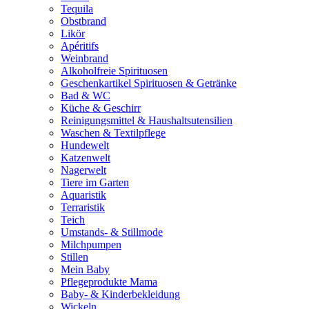
Tequila
Obstbrand
Likör
Apéritifs
Weinbrand
Alkoholfreie Spirituosen
Geschenkartikel Spirituosen & Getränke
Bad & WC
Küche & Geschirr
Reinigungsmittel & Haushaltsutensilien
Waschen & Textilpflege
Hundewelt
Katzenwelt
Nagerwelt
Tiere im Garten
Aquaristik
Terraristik
Teich
Umstands- & Stillmode
Milchpumpen
Stillen
Mein Baby
Pflegeprodukte Mama
Baby- & Kinderbekleidung
Wickeln