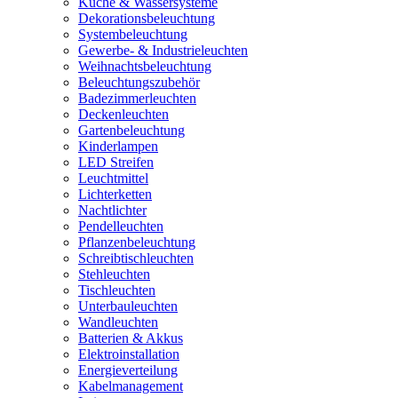
Küche & Wassersysteme
Dekorationsbeleuchtung
Systembeleuchtung
Gewerbe- & Industrieleuchten
Weihnachtsbeleuchtung
Beleuchtungszubehör
Badezimmerleuchten
Deckenleuchten
Gartenbeleuchtung
Kinderlampen
LED Streifen
Leuchtmittel
Lichterketten
Nachtlichter
Pendelleuchten
Pflanzenbeleuchtung
Schreibtischleuchten
Stehleuchten
Tischleuchten
Unterbauleuchten
Wandleuchten
Batterien & Akkus
Elektroinstallation
Energieverteilung
Kabelmanagement