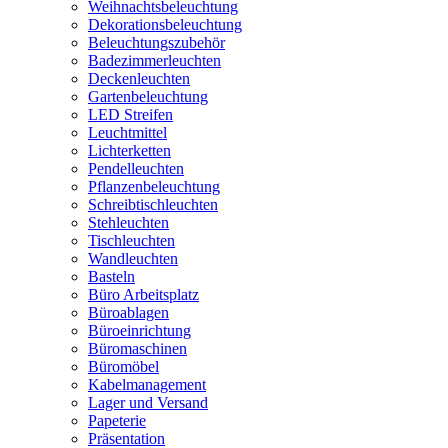
Weihnachtsbeleuchtung
Dekorationsbeleuchtung
Beleuchtungszubehör
Badezimmerleuchten
Deckenleuchten
Gartenbeleuchtung
LED Streifen
Leuchtmittel
Lichterketten
Pendelleuchten
Pflanzenbeleuchtung
Schreibtischleuchten
Stehleuchten
Tischleuchten
Wandleuchten
Basteln
Büro Arbeitsplatz
Büroablagen
Büroeinrichtung
Büromaschinen
Büromöbel
Kabelmanagement
Lager und Versand
Papeterie
Präsentation