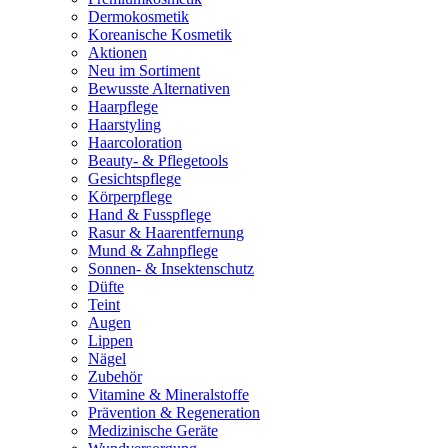
Dermokosmetik
Koreanische Kosmetik
Aktionen
Neu im Sortiment
Bewusste Alternativen
Haarpflege
Haarstyling
Haarcoloration
Beauty- & Pflegetools
Gesichtspflege
Körperpflege
Hand & Fusspflege
Rasur & Haarentfernung
Mund & Zahnpflege
Sonnen- & Insektenschutz
Düfte
Teint
Augen
Lippen
Nägel
Zubehör
Vitamine & Mineralstoffe
Prävention & Regeneration
Medizinische Geräte