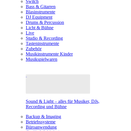
Switch
Bass & Gitarren
Blasinstrumente
DJ Equipment
Drums & Percussion
Licht & Bühne
Live
Studio & Recording
Tasteninstrumente
Zubehör
Musikinstrumente Kinder
Musikspielwaren
Sound & Light – alles für Musiker, DJs,
Recording und Bühne
Backup & Imaging
Betriebssysteme
Büroanwendung