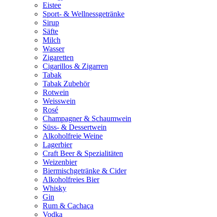
Eistee
Sport- & Wellnessgetränke
Sirup
Säfte
Milch
Wasser
Zigaretten
Cigarillos & Zigarren
Tabak
Tabak Zubehör
Rotwein
Weisswein
Rosé
Champagner & Schaumwein
Süss- & Dessertwein
Alkoholfreie Weine
Lagerbier
Craft Beer & Spezialitäten
Weizenbier
Biermischgetränke & Cider
Alkoholfreies Bier
Whisky
Gin
Rum & Cachaça
Vodka