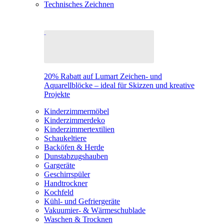
Technisches Zeichnen
20% Rabatt auf Lumart Zeichen- und
Aquarellblöcke – ideal für Skizzen und kreative
Projekte
Kinderzimmermöbel
Kinderzimmerdeko
Kinderzimmertextilien
Schaukeltiere
Backöfen & Herde
Dunstabzugshauben
Gargeräte
Geschirrspüler
Handtrockner
Kochfeld
Kühl- und Gefriergeräte
Vakuumier- & Wärmeschublade
Waschen & Trocknen