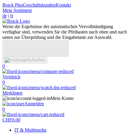
Brack Plus
Geschäftskunden
Kontakt
Mein Sortiment
de
|
fr
Wenn die Ergebnisse der automatischen Vervollständigung
verfügbar sind, verwenden Sie die Pfeiltasten nach oben und nach
unten zur Überprüfung und die Eingabetaste zur Auswahl.
Suchen
0
Vergleich
0
Merklisten
Mein Konto
Anmelden
0
CHF
0.00
IT & Multimedia