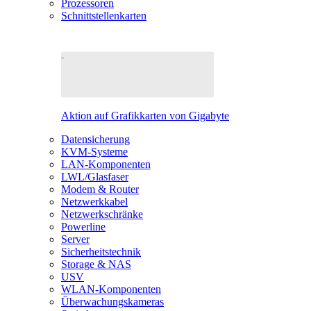
Prozessoren
Schnittstellenkarten
Aktion auf Grafikkarten von Gigabyte
Datensicherung
KVM-Systeme
LAN-Komponenten
LWL/Glasfaser
Modem & Router
Netzwerkkabel
Netzwerkschränke
Powerline
Server
Sicherheitstechnik
Storage & NAS
USV
WLAN-Komponenten
Überwachungskameras