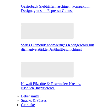
Gastroback Siebträgermaschinen: kompakt im
Design, gross im Espresso-Genuss
Swiss Diamond: hochwertiges Kochgeschirr mit
diamantverstärkter Antihaftbeschichtung
Kawaii Filzstifte & Fasermaler: Kreativ.
Niedlich. Inspirierend.
Lebensmittel
Snacks & Süsses
Getränke