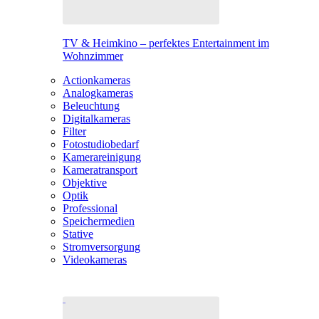
TV & Heimkino – perfektes Entertainment im
Wohnzimmer
Actionkameras
Analogkameras
Beleuchtung
Digitalkameras
Filter
Fotostudiobedarf
Kamerareinigung
Kameratransport
Objektive
Optik
Professional
Speichermedien
Stative
Stromversorgung
Videokameras