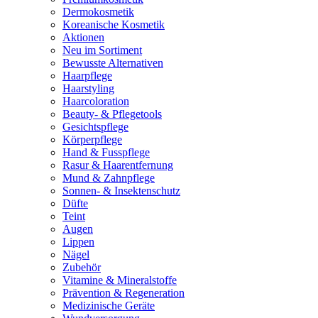
Dermokosmetik
Koreanische Kosmetik
Aktionen
Neu im Sortiment
Bewusste Alternativen
Haarpflege
Haarstyling
Haarcoloration
Beauty- & Pflegetools
Gesichtspflege
Körperpflege
Hand & Fusspflege
Rasur & Haarentfernung
Mund & Zahnpflege
Sonnen- & Insektenschutz
Düfte
Teint
Augen
Lippen
Nägel
Zubehör
Vitamine & Mineralstoffe
Prävention & Regeneration
Medizinische Geräte