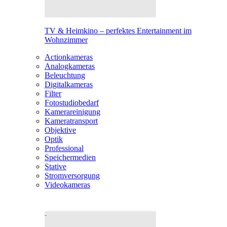
TV & Heimkino – perfektes Entertainment im
Wohnzimmer
Actionkameras
Analogkameras
Beleuchtung
Digitalkameras
Filter
Fotostudiobedarf
Kamerareinigung
Kameratransport
Objektive
Optik
Professional
Speichermedien
Stative
Stromversorgung
Videokameras