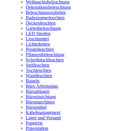
Weihnachtsbeleuchtung
Dekorationsbeleuchtung
Beleuchtungszubehör
Badezimmerleuchten
Deckenleuchten
Gartenbeleuchtung
LED Streifen
Leuchtmittel
Lichterketten
Pendelleuchten
Pflanzenbeleuchtung
Schreibtischleuchten
Stehleuchten
Tischleuchten
Wandleuchten
Basteln
Büro Arbeitsplatz
Büroablagen
Büroeinrichtung
Büromaschinen
Büromöbel
Kabelmanagement
Lager und Versand
Papeterie
Präsentation