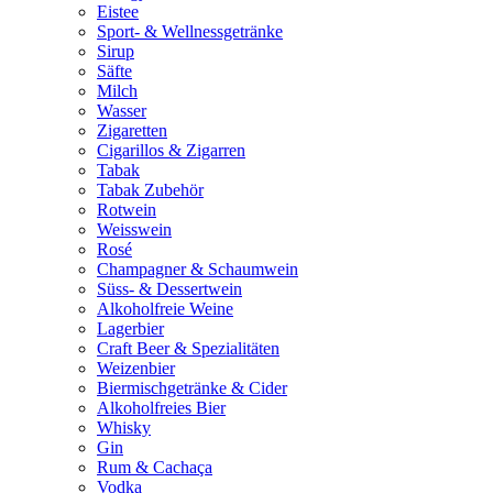
Eistee
Sport- & Wellnessgetränke
Sirup
Säfte
Milch
Wasser
Zigaretten
Cigarillos & Zigarren
Tabak
Tabak Zubehör
Rotwein
Weisswein
Rosé
Champagner & Schaumwein
Süss- & Dessertwein
Alkoholfreie Weine
Lagerbier
Craft Beer & Spezialitäten
Weizenbier
Biermischgetränke & Cider
Alkoholfreies Bier
Whisky
Gin
Rum & Cachaça
Vodka