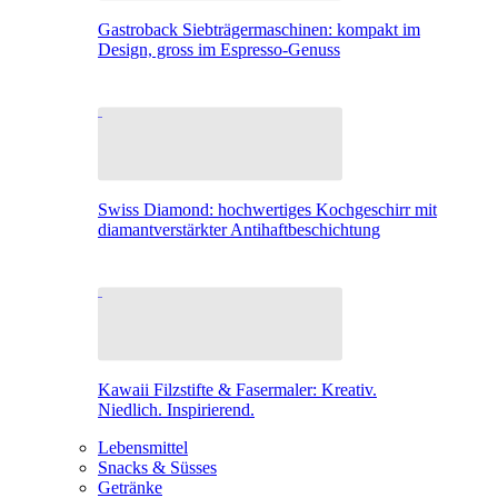
Gastroback Siebträgermaschinen: kompakt im
Design, gross im Espresso-Genuss
Swiss Diamond: hochwertiges Kochgeschirr mit
diamantverstärkter Antihaftbeschichtung
Kawaii Filzstifte & Fasermaler: Kreativ.
Niedlich. Inspirierend.
Lebensmittel
Snacks & Süsses
Getränke