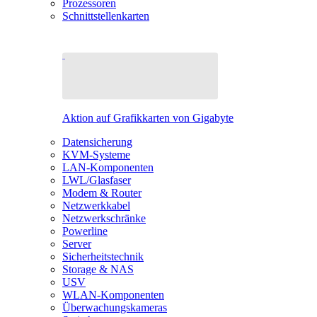
Prozessoren
Schnittstellenkarten
Aktion auf Grafikkarten von Gigabyte
Datensicherung
KVM-Systeme
LAN-Komponenten
LWL/Glasfaser
Modem & Router
Netzwerkkabel
Netzwerkschränke
Powerline
Server
Sicherheitstechnik
Storage & NAS
USV
WLAN-Komponenten
Überwachungskameras