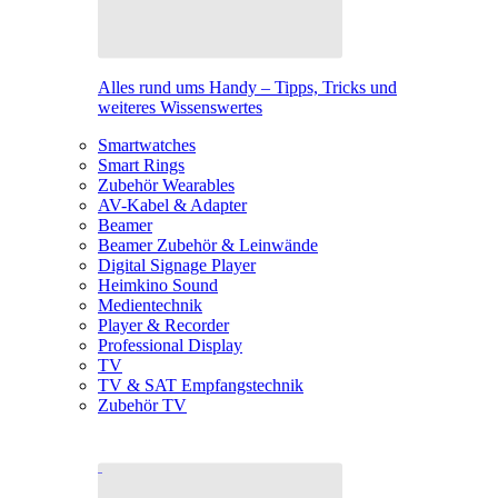
Alles rund ums Handy – Tipps, Tricks und
weiteres Wissenswertes
Smartwatches
Smart Rings
Zubehör Wearables
AV-Kabel & Adapter
Beamer
Beamer Zubehör & Leinwände
Digital Signage Player
Heimkino Sound
Medientechnik
Player & Recorder
Professional Display
TV
TV & SAT Empfangstechnik
Zubehör TV