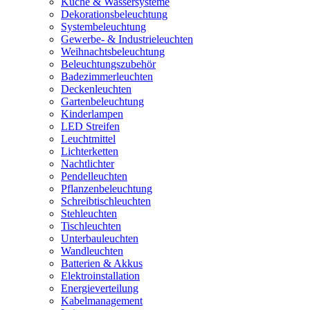
Küche & Wassersysteme
Dekorationsbeleuchtung
Systembeleuchtung
Gewerbe- & Industrieleuchten
Weihnachtsbeleuchtung
Beleuchtungszubehör
Badezimmerleuchten
Deckenleuchten
Gartenbeleuchtung
Kinderlampen
LED Streifen
Leuchtmittel
Lichterketten
Nachtlichter
Pendelleuchten
Pflanzenbeleuchtung
Schreibtischleuchten
Stehleuchten
Tischleuchten
Unterbauleuchten
Wandleuchten
Batterien & Akkus
Elektroinstallation
Energieverteilung
Kabelmanagement