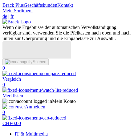
Brack Plus
Geschäftskunden
Kontakt
Mein Sortiment
de
|
fr
Wenn die Ergebnisse der automatischen Vervollständigung
verfügbar sind, verwenden Sie die Pfeiltasten nach oben und nach
unten zur Überprüfung und die Eingabetaste zur Auswahl.
Suchen
0
Vergleich
0
Merklisten
Mein Konto
Anmelden
0
CHF
0.00
IT & Multimedia