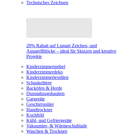
Technisches Zeichnen
20% Rabatt auf Lumart Zeichen- und
Aquarellblöcke – ideal für Skizzen und kreative
Projekte
Kinderzimmermöbel
Kinderzimmerdeko
Kinderzimmertextilien
Schaukeltiere
Backöfen & Herde
Dunstabzugshauben
Gargeräte
Geschirrspüler
Handtrockner
Kochfeld
Kühl- und Gefriergeräte
Vakuumier- & Wärmeschublade
Waschen & Trocknen