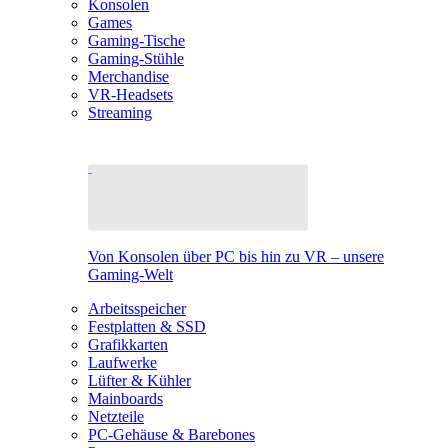
Konsolen
Games
Gaming-Tische
Gaming-Stühle
Merchandise
VR-Headsets
Streaming
Von Konsolen über PC bis hin zu VR – unsere
Gaming-Welt
Arbeitsspeicher
Festplatten & SSD
Grafikkarten
Laufwerke
Lüfter & Kühler
Mainboards
Netzteile
PC-Gehäuse & Barebones