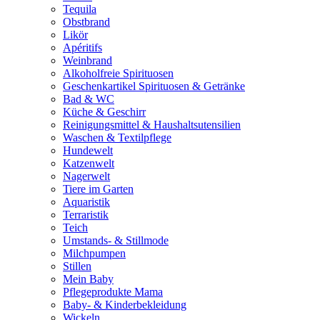
Tequila
Obstbrand
Likör
Apéritifs
Weinbrand
Alkoholfreie Spirituosen
Geschenkartikel Spirituosen & Getränke
Bad & WC
Küche & Geschirr
Reinigungsmittel & Haushaltsutensilien
Waschen & Textilpflege
Hundewelt
Katzenwelt
Nagerwelt
Tiere im Garten
Aquaristik
Terraristik
Teich
Umstands- & Stillmode
Milchpumpen
Stillen
Mein Baby
Pflegeprodukte Mama
Baby- & Kinderbekleidung
Wickeln