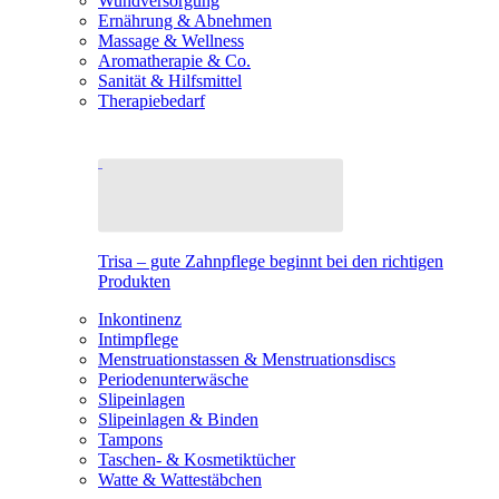
Wundversorgung
Ernährung & Abnehmen
Massage & Wellness
Aromatherapie & Co.
Sanität & Hilfsmittel
Therapiebedarf
Trisa – gute Zahnpflege beginnt bei den richtigen
Produkten
Inkontinenz
Intimpflege
Menstruationstassen & Menstruationsdiscs
Periodenunterwäsche
Slipeinlagen
Slipeinlagen & Binden
Tampons
Taschen- & Kosmetiktücher
Watte & Wattestäbchen