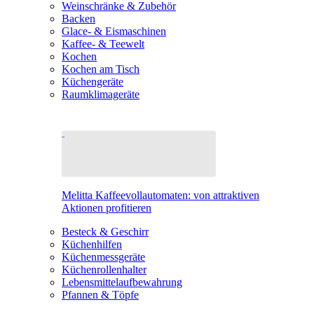
Weinschränke & Zubehör
Backen
Glace- & Eismaschinen
Kaffee- & Teewelt
Kochen
Kochen am Tisch
Küchengeräte
Raumklimageräte
Melitta Kaffeevollautomaten: von attraktiven
Aktionen profitieren
Besteck & Geschirr
Küchenhilfen
Küchenmessgeräte
Küchenrollenhalter
Lebensmittelaufbewahrung
Pfannen & Töpfe