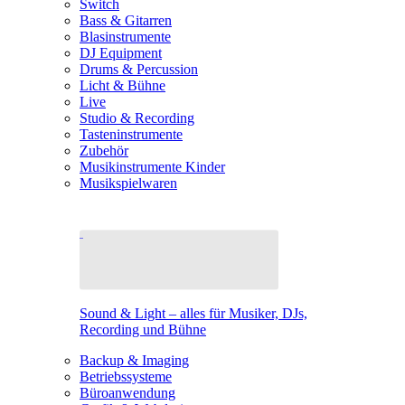
Switch
Bass & Gitarren
Blasinstrumente
DJ Equipment
Drums & Percussion
Licht & Bühne
Live
Studio & Recording
Tasteninstrumente
Zubehör
Musikinstrumente Kinder
Musikspielwaren
Sound & Light – alles für Musiker, DJs,
Recording und Bühne
Backup & Imaging
Betriebssysteme
Büroanwendung