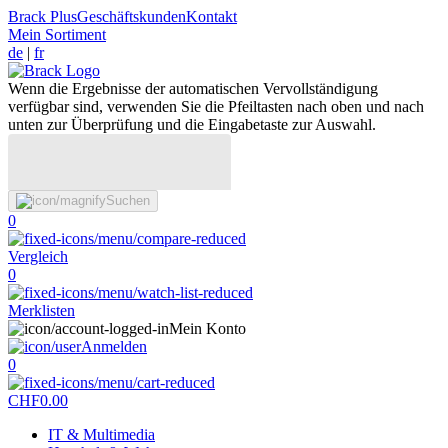
Brack Plus
Geschäftskunden
Kontakt
Mein Sortiment
de
|
fr
Wenn die Ergebnisse der automatischen Vervollständigung
verfügbar sind, verwenden Sie die Pfeiltasten nach oben und nach
unten zur Überprüfung und die Eingabetaste zur Auswahl.
Suchen
0
Vergleich
0
Merklisten
Mein Konto
Anmelden
0
CHF
0.00
IT & Multimedia