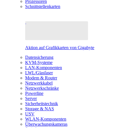
Prozessoren
Schnittstellenkarten
Aktion auf Grafikkarten von Gigabyte
Datensicherung
KVM-Systeme
LAN-Komponenten
LWL/Glasfaser
Modem & Router
Netzwerkkabel
Netzwerkschränke
Powerline
Server
Sicherheitstechnik
Storage & NAS
USV
WLAN-Komponenten
Überwachungskameras