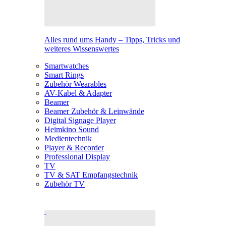
Alles rund ums Handy – Tipps, Tricks und
weiteres Wissenswertes
Smartwatches
Smart Rings
Zubehör Wearables
AV-Kabel & Adapter
Beamer
Beamer Zubehör & Leinwände
Digital Signage Player
Heimkino Sound
Medientechnik
Player & Recorder
Professional Display
TV
TV & SAT Empfangstechnik
Zubehör TV