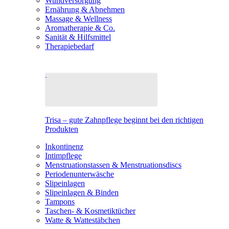
Wundversorgung
Ernährung & Abnehmen
Massage & Wellness
Aromatherapie & Co.
Sanität & Hilfsmittel
Therapiebedarf
Trisa – gute Zahnpflege beginnt bei den richtigen
Produkten
Inkontinenz
Intimpflege
Menstruationstassen & Menstruationsdiscs
Periodenunterwäsche
Slipeinlagen
Slipeinlagen & Binden
Tampons
Taschen- & Kosmetiktücher
Watte & Wattestäbchen