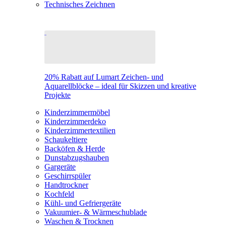
Technisches Zeichnen
20% Rabatt auf Lumart Zeichen- und
Aquarellblöcke – ideal für Skizzen und kreative
Projekte
Kinderzimmermöbel
Kinderzimmerdeko
Kinderzimmertextilien
Schaukeltiere
Backöfen & Herde
Dunstabzugshauben
Gargeräte
Geschirrspüler
Handtrockner
Kochfeld
Kühl- und Gefriergeräte
Vakuumier- & Wärmeschublade
Waschen & Trocknen