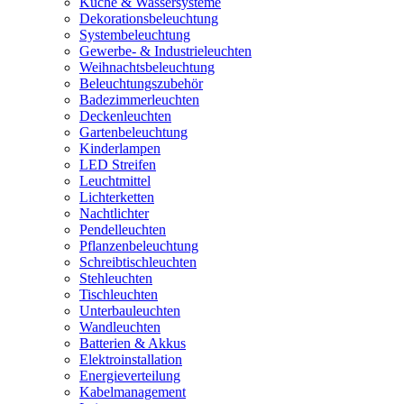
Küche & Wassersysteme
Dekorationsbeleuchtung
Systembeleuchtung
Gewerbe- & Industrieleuchten
Weihnachtsbeleuchtung
Beleuchtungszubehör
Badezimmerleuchten
Deckenleuchten
Gartenbeleuchtung
Kinderlampen
LED Streifen
Leuchtmittel
Lichterketten
Nachtlichter
Pendelleuchten
Pflanzenbeleuchtung
Schreibtischleuchten
Stehleuchten
Tischleuchten
Unterbauleuchten
Wandleuchten
Batterien & Akkus
Elektroinstallation
Energieverteilung
Kabelmanagement