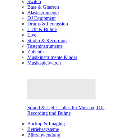
Switch
Bass & Gitarren
Blasinstrumente
DJ Equipment
Drums & Percussion
Licht & Bühne
Live
Studio & Recording
Tasteninstrumente
Zubehör
Musikinstrumente Kinder
Musikspielwaren
Sound & Light – alles für Musiker, DJs,
Recording und Bühne
Backup & Imaging
Betriebssysteme
Büroanwendung