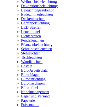
Weihnachtsbeleuchtung
Dekorationsbeleuchtung
Beleuchtungszubehör
Badezimmerleuchten
Deckenleuchten
Gartenbeleuchtung
LED Streifen
Leuchtmittel
Lichterketten
Pendelleuchten
Pflanzenbeleuchtung
Schreibtischleuchten
Stehleuchten
Tischleuchten
Wandleuchten
Basteln
Büro Arbeitsplatz
Büroablagen
Büroeinrichtung
Büromaschinen
Büromöbel
Kabelmanagement
Lager und Versand
Papeterie
Präsentation