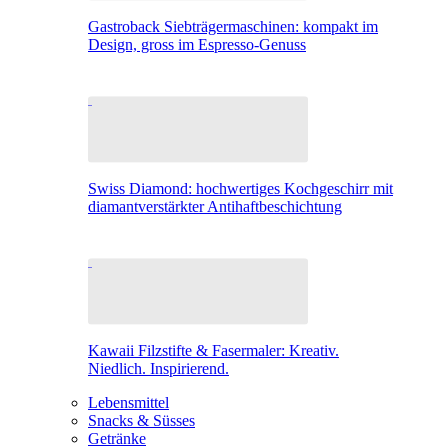
Gastroback Siebträgermaschinen: kompakt im
Design, gross im Espresso-Genuss
Swiss Diamond: hochwertiges Kochgeschirr mit
diamantverstärkter Antihaftbeschichtung
Kawaii Filzstifte & Fasermaler: Kreativ.
Niedlich. Inspirierend.
Lebensmittel
Snacks & Süsses
Getränke