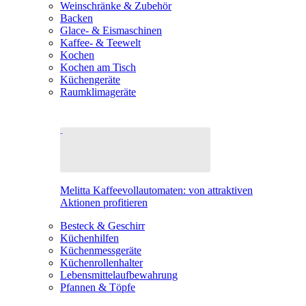
Weinschränke & Zubehör
Backen
Glace- & Eismaschinen
Kaffee- & Teewelt
Kochen
Kochen am Tisch
Küchengeräte
Raumklimageräte
Melitta Kaffeevollautomaten: von attraktiven
Aktionen profitieren
Besteck & Geschirr
Küchenhilfen
Küchenmessgeräte
Küchenrollenhalter
Lebensmittelaufbewahrung
Pfannen & Töpfe