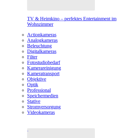
TV & Heimkino – perfektes Entertainment im
Wohnzimmer
Actionkameras
Analogkameras
Beleuchtung
Digitalkameras
Filter
Fotostudiobedarf
Kamerareinigung
Kameratransport
Objektive
Optik
Professional
Speichermedien
Stative
Stromversorgung
Videokameras