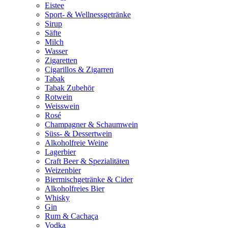
Eistee
Sport- & Wellnessgetränke
Sirup
Säfte
Milch
Wasser
Zigaretten
Cigarillos & Zigarren
Tabak
Tabak Zubehör
Rotwein
Weisswein
Rosé
Champagner & Schaumwein
Süss- & Dessertwein
Alkoholfreie Weine
Lagerbier
Craft Beer & Spezialitäten
Weizenbier
Biermischgetränke & Cider
Alkoholfreies Bier
Whisky
Gin
Rum & Cachaça
Vodka