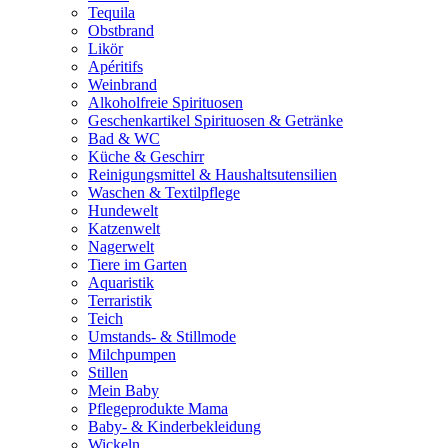
Tequila
Obstbrand
Likör
Apéritifs
Weinbrand
Alkoholfreie Spirituosen
Geschenkartikel Spirituosen & Getränke
Bad & WC
Küche & Geschirr
Reinigungsmittel & Haushaltsutensilien
Waschen & Textilpflege
Hundewelt
Katzenwelt
Nagerwelt
Tiere im Garten
Aquaristik
Terraristik
Teich
Umstands- & Stillmode
Milchpumpen
Stillen
Mein Baby
Pflegeprodukte Mama
Baby- & Kinderbekleidung
Wickeln