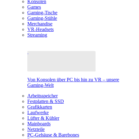
Konsolen
Games
Gaming-Tische
Gaming-Stühle
Merchandise
VR-Headsets
Streaming
Von Konsolen über PC bis hin zu VR – unsere
Gaming-Welt
Arbeitsspeicher
Festplatten & SSD
Grafikkarten
Laufwerke
Lüfter & Kühler
Mainboards
Netzteile
PC-Gehäuse & Barebones