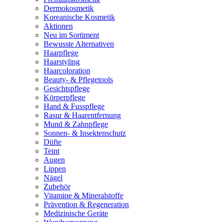
Dermokosmetik
Koreanische Kosmetik
Aktionen
Neu im Sortiment
Bewusste Alternativen
Haarpflege
Haarstyling
Haarcoloration
Beauty- & Pflegetools
Gesichtspflege
Körperpflege
Hand & Fusspflege
Rasur & Haarentfernung
Mund & Zahnpflege
Sonnen- & Insektenschutz
Düfte
Teint
Augen
Lippen
Nägel
Zubehör
Vitamine & Mineralstoffe
Prävention & Regeneration
Medizinische Geräte