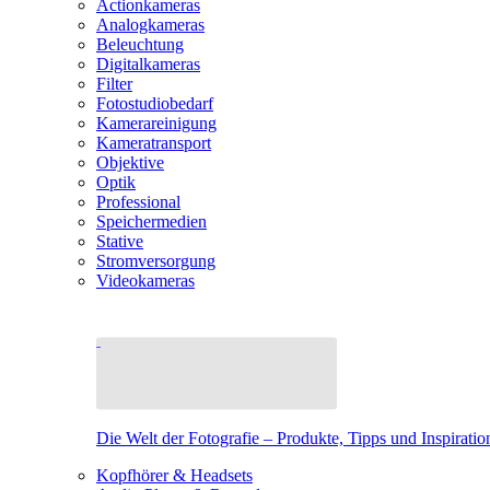
Actionkameras
Analogkameras
Beleuchtung
Digitalkameras
Filter
Fotostudiobedarf
Kamerareinigung
Kameratransport
Objektive
Optik
Professional
Speichermedien
Stative
Stromversorgung
Videokameras
Die Welt der Fotografie – Produkte, Tipps und Inspiratio
Kopfhörer & Headsets