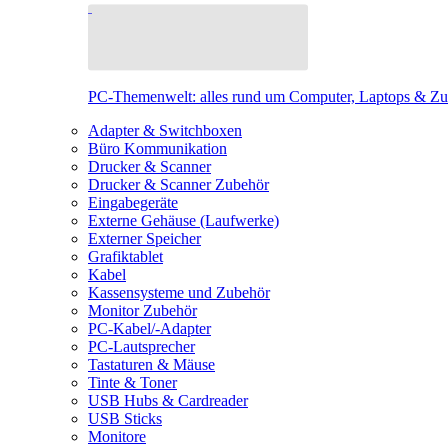
PC-Themenwelt: alles rund um Computer, Laptops & Z
Adapter & Switchboxen
Büro Kommunikation
Drucker & Scanner
Drucker & Scanner Zubehör
Eingabegeräte
Externe Gehäuse (Laufwerke)
Externer Speicher
Grafiktablet
Kabel
Kassensysteme und Zubehör
Monitor Zubehör
PC-Kabel/-Adapter
PC-Lautsprecher
Tastaturen & Mäuse
Tinte & Toner
USB Hubs & Cardreader
USB Sticks
Monitore