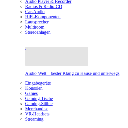
Audio Player & Recorder
Radios & Radio-CD
Car-Audio
HiFi-Komponenten
Lautsprecher
Multiroom
Stereoanlagen
Audio-Welt – bester Klang zu Hause und unterwegs
Eingabegeräte
Konsolen
Games
Gaming-Tische
Gaming-Stühle
Merchandise
VR-Headsets
Streaming