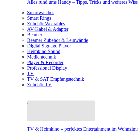
Alles rund ums Handy – Tipps, Tricks und weiteres Wis
Smartwatches
Smart Rings
Zubehör Wearables
AV-Kabel & Adapter
Beamer
Beamer Zubehör & Leinwände
Digital Signage Player
Heimkino Sound
Medientechnik
Player & Recorder
Professional Display
TV
TV & SAT Empfangstechnik
Zubehör TV
TV & Heimkino – perfektes Entertainment im Wohnzim