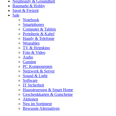
Neu
Beauty & Gesundheit
Baumarkt & Hobby
Sport & Freizeit
Sale
Notebook
Smartphones
Computer & Tablets
Peripherie & Kabel
Handy & Telefonie
Wearables
TV & Heimkino
Foto & Video
Audio
Gaming
PC Komponenten
Netzwerk & Server
Sound & Light
Software
IT Sicherheit
Haussteuerung & Smart Home
Geschenkkarten & Gutscheine
Aktionen
Neu im Sortiment
Bewusste Alternativen