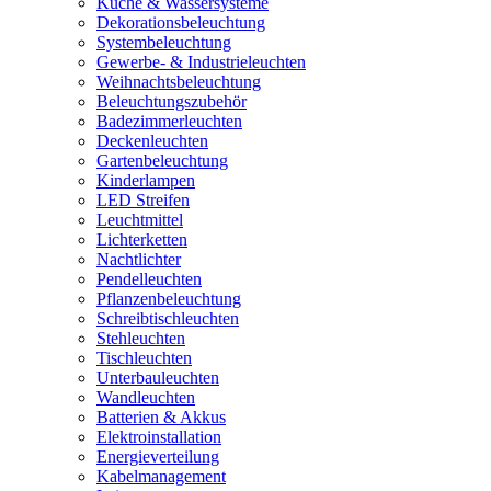
Küche & Wassersysteme
Dekorationsbeleuchtung
Systembeleuchtung
Gewerbe- & Industrieleuchten
Weihnachtsbeleuchtung
Beleuchtungszubehör
Badezimmerleuchten
Deckenleuchten
Gartenbeleuchtung
Kinderlampen
LED Streifen
Leuchtmittel
Lichterketten
Nachtlichter
Pendelleuchten
Pflanzenbeleuchtung
Schreibtischleuchten
Stehleuchten
Tischleuchten
Unterbauleuchten
Wandleuchten
Batterien & Akkus
Elektroinstallation
Energieverteilung
Kabelmanagement