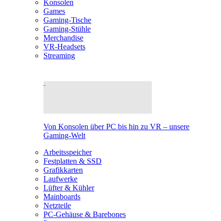
Konsolen
Games
Gaming-Tische
Gaming-Stühle
Merchandise
VR-Headsets
Streaming
Von Konsolen über PC bis hin zu VR – unsere
Gaming-Welt
Arbeitsspeicher
Festplatten & SSD
Grafikkarten
Laufwerke
Lüfter & Kühler
Mainboards
Netzteile
PC-Gehäuse & Barebones