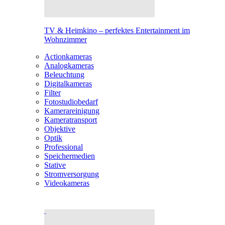
TV & Heimkino – perfektes Entertainment im
Wohnzimmer
Actionkameras
Analogkameras
Beleuchtung
Digitalkameras
Filter
Fotostudiobedarf
Kamerareinigung
Kameratransport
Objektive
Optik
Professional
Speichermedien
Stative
Stromversorgung
Videokameras