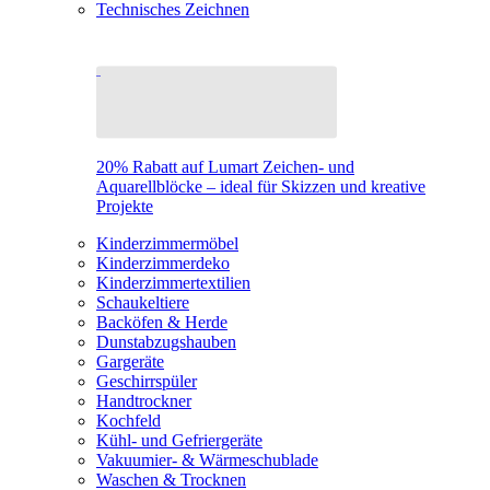
Technisches Zeichnen
20% Rabatt auf Lumart Zeichen- und
Aquarellblöcke – ideal für Skizzen und kreative
Projekte
Kinderzimmermöbel
Kinderzimmerdeko
Kinderzimmertextilien
Schaukeltiere
Backöfen & Herde
Dunstabzugshauben
Gargeräte
Geschirrspüler
Handtrockner
Kochfeld
Kühl- und Gefriergeräte
Vakuumier- & Wärmeschublade
Waschen & Trocknen