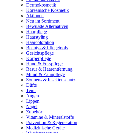
Dermokosmetik
Koreanische Kosmetik
Aktionen
Neu im Sortiment
Bewusste Alternativen
Haarpflege
Haarstyling
Haarcoloration
Beauty- & Pflegetools
Gesichtspflege
Körperpflege
Hand & Fusspflege
Rasur & Haarentfernung
Mund & Zahnpflege
Sonnen- & Insektenschutz
Düfte
Teint
Augen
Lippen
Nägel
Zubehör
Vitamine & Mineralstoffe
Prävention & Regeneration
Medizinische Geräte