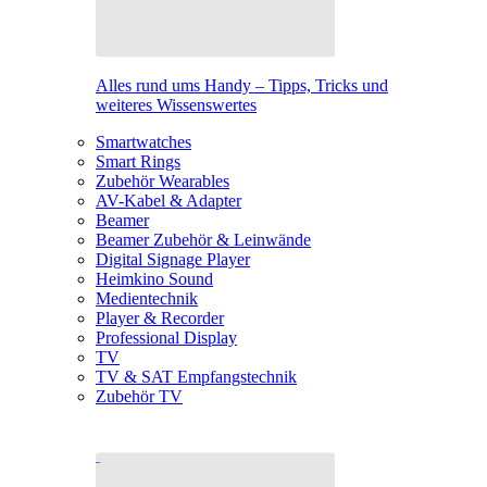
Alles rund ums Handy – Tipps, Tricks und
weiteres Wissenswertes
Smartwatches
Smart Rings
Zubehör Wearables
AV-Kabel & Adapter
Beamer
Beamer Zubehör & Leinwände
Digital Signage Player
Heimkino Sound
Medientechnik
Player & Recorder
Professional Display
TV
TV & SAT Empfangstechnik
Zubehör TV