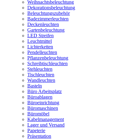
Weihnachtsbeleuchtung
Dekorationsbeleuchtung
Beleuchtungszubehör
Badezimmerleuchten
Deckenleuchten
Gartenbeleuchtung
LED Streifen
Leuchtmittel
Lichterketten
Pendelleuchten
Pflanzenbeleuchtung
Schreibtischleuchten
Stehleuchten
Tischleuchten
Wandleuchten
Basteln
Büro Arbeitsplatz
Büroablagen
Büroeinrichtung
Büromaschinen
Büromöbel
Kabelmanagement
Lager und Versand
Papeterie
Präsentation