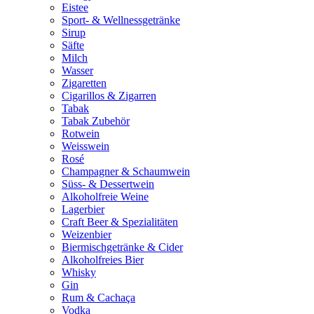
Eistee
Sport- & Wellnessgetränke
Sirup
Säfte
Milch
Wasser
Zigaretten
Cigarillos & Zigarren
Tabak
Tabak Zubehör
Rotwein
Weisswein
Rosé
Champagner & Schaumwein
Süss- & Dessertwein
Alkoholfreie Weine
Lagerbier
Craft Beer & Spezialitäten
Weizenbier
Biermischgetränke & Cider
Alkoholfreies Bier
Whisky
Gin
Rum & Cachaça
Vodka