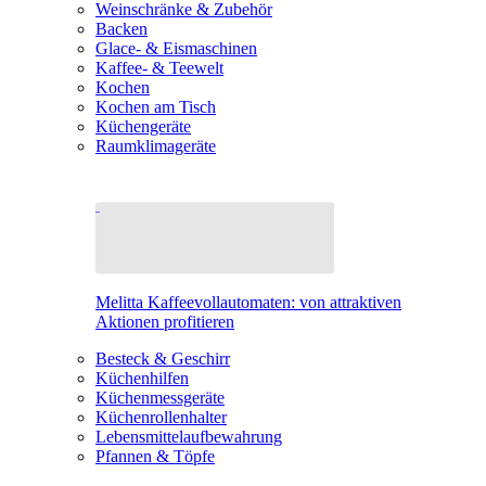
Weinschränke & Zubehör
Backen
Glace- & Eismaschinen
Kaffee- & Teewelt
Kochen
Kochen am Tisch
Küchengeräte
Raumklimageräte
Melitta Kaffeevollautomaten: von attraktiven
Aktionen profitieren
Besteck & Geschirr
Küchenhilfen
Küchenmessgeräte
Küchenrollenhalter
Lebensmittelaufbewahrung
Pfannen & Töpfe