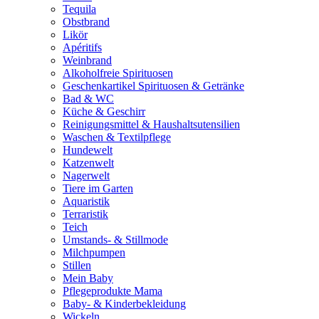
Tequila
Obstbrand
Likör
Apéritifs
Weinbrand
Alkoholfreie Spirituosen
Geschenkartikel Spirituosen & Getränke
Bad & WC
Küche & Geschirr
Reinigungsmittel & Haushaltsutensilien
Waschen & Textilpflege
Hundewelt
Katzenwelt
Nagerwelt
Tiere im Garten
Aquaristik
Terraristik
Teich
Umstands- & Stillmode
Milchpumpen
Stillen
Mein Baby
Pflegeprodukte Mama
Baby- & Kinderbekleidung
Wickeln