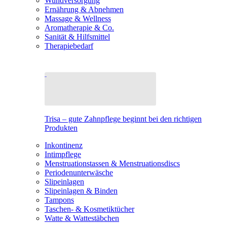
Wundversorgung
Ernährung & Abnehmen
Massage & Wellness
Aromatherapie & Co.
Sanität & Hilfsmittel
Therapiebedarf
Trisa – gute Zahnpflege beginnt bei den richtigen
Produkten
Inkontinenz
Intimpflege
Menstruationstassen & Menstruationsdiscs
Periodenunterwäsche
Slipeinlagen
Slipeinlagen & Binden
Tampons
Taschen- & Kosmetiktücher
Watte & Wattestäbchen