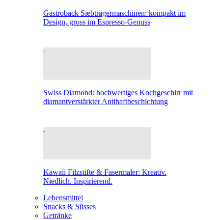
Gastroback Siebträgermaschinen: kompakt im
Design, gross im Espresso-Genuss
Swiss Diamond: hochwertiges Kochgeschirr mit
diamantverstärkter Antihaftbeschichtung
Kawaii Filzstifte & Fasermaler: Kreativ.
Niedlich. Inspirierend.
Lebensmittel
Snacks & Süsses
Getränke