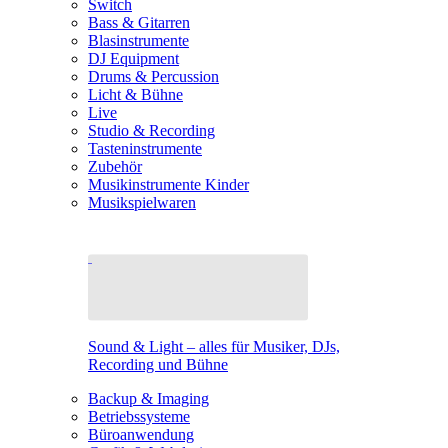
Switch
Bass & Gitarren
Blasinstrumente
DJ Equipment
Drums & Percussion
Licht & Bühne
Live
Studio & Recording
Tasteninstrumente
Zubehör
Musikinstrumente Kinder
Musikspielwaren
Sound & Light – alles für Musiker, DJs,
Recording und Bühne
Backup & Imaging
Betriebssysteme
Büroanwendung