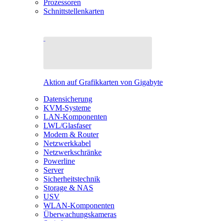
Prozessoren
Schnittstellenkarten
Aktion auf Grafikkarten von Gigabyte
Datensicherung
KVM-Systeme
LAN-Komponenten
LWL/Glasfaser
Modem & Router
Netzwerkkabel
Netzwerkschränke
Powerline
Server
Sicherheitstechnik
Storage & NAS
USV
WLAN-Komponenten
Überwachungskameras