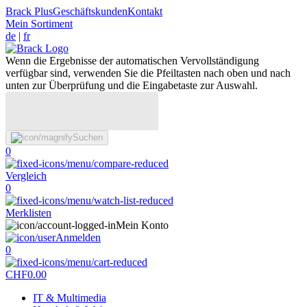
Brack Plus
Geschäftskunden
Kontakt
Mein Sortiment
de
|
fr
Wenn die Ergebnisse der automatischen Vervollständigung
verfügbar sind, verwenden Sie die Pfeiltasten nach oben und nach
unten zur Überprüfung und die Eingabetaste zur Auswahl.
Suchen
0
Vergleich
0
Merklisten
Mein Konto
Anmelden
0
CHF
0.00
IT & Multimedia