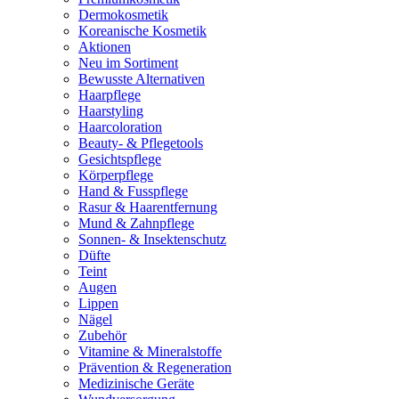
Dermokosmetik
Koreanische Kosmetik
Aktionen
Neu im Sortiment
Bewusste Alternativen
Haarpflege
Haarstyling
Haarcoloration
Beauty- & Pflegetools
Gesichtspflege
Körperpflege
Hand & Fusspflege
Rasur & Haarentfernung
Mund & Zahnpflege
Sonnen- & Insektenschutz
Düfte
Teint
Augen
Lippen
Nägel
Zubehör
Vitamine & Mineralstoffe
Prävention & Regeneration
Medizinische Geräte