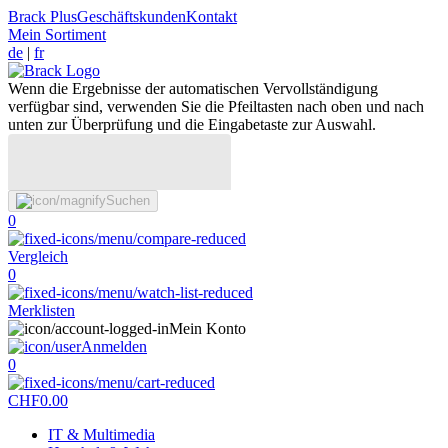
Brack Plus
Geschäftskunden
Kontakt
Mein Sortiment
de
|
fr
Wenn die Ergebnisse der automatischen Vervollständigung
verfügbar sind, verwenden Sie die Pfeiltasten nach oben und nach
unten zur Überprüfung und die Eingabetaste zur Auswahl.
Suchen
0
Vergleich
0
Merklisten
Mein Konto
Anmelden
0
CHF
0.00
IT & Multimedia