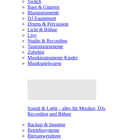
Switch
Bass & Gitarren
Blasinstrumente
DJ Equipment
Drums & Percussion
Licht & Bühne
Live
Studio & Recording
Tasteninstrumente
Zubehör
Musikinstrumente Kinder
Musikspielwaren
Sound & Light – alles für Musiker, DJs,
Recording und Bühne
Backup & Imaging
Betriebssysteme
Büroanwendung