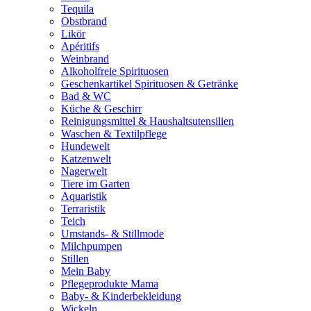
Tequila
Obstbrand
Likör
Apéritifs
Weinbrand
Alkoholfreie Spirituosen
Geschenkartikel Spirituosen & Getränke
Bad & WC
Küche & Geschirr
Reinigungsmittel & Haushaltsutensilien
Waschen & Textilpflege
Hundewelt
Katzenwelt
Nagerwelt
Tiere im Garten
Aquaristik
Terraristik
Teich
Umstands- & Stillmode
Milchpumpen
Stillen
Mein Baby
Pflegeprodukte Mama
Baby- & Kinderbekleidung
Wickeln