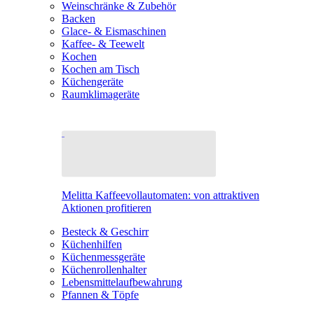
Weinschränke & Zubehör
Backen
Glace- & Eismaschinen
Kaffee- & Teewelt
Kochen
Kochen am Tisch
Küchengeräte
Raumklimageräte
Melitta Kaffeevollautomaten: von attraktiven
Aktionen profitieren
Besteck & Geschirr
Küchenhilfen
Küchenmessgeräte
Küchenrollenhalter
Lebensmittelaufbewahrung
Pfannen & Töpfe