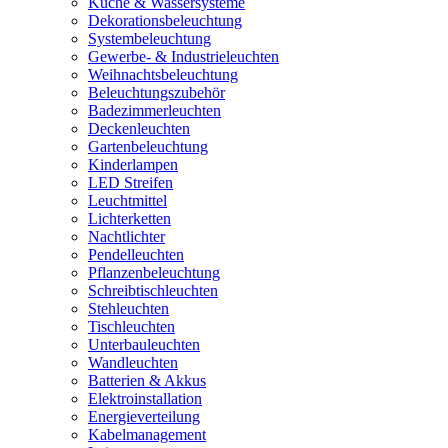
Küche & Wassersysteme
Dekorationsbeleuchtung
Systembeleuchtung
Gewerbe- & Industrieleuchten
Weihnachtsbeleuchtung
Beleuchtungszubehör
Badezimmerleuchten
Deckenleuchten
Gartenbeleuchtung
Kinderlampen
LED Streifen
Leuchtmittel
Lichterketten
Nachtlichter
Pendelleuchten
Pflanzenbeleuchtung
Schreibtischleuchten
Stehleuchten
Tischleuchten
Unterbauleuchten
Wandleuchten
Batterien & Akkus
Elektroinstallation
Energieverteilung
Kabelmanagement