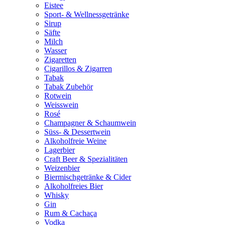
Eistee
Sport- & Wellnessgetränke
Sirup
Säfte
Milch
Wasser
Zigaretten
Cigarillos & Zigarren
Tabak
Tabak Zubehör
Rotwein
Weisswein
Rosé
Champagner & Schaumwein
Süss- & Dessertwein
Alkoholfreie Weine
Lagerbier
Craft Beer & Spezialitäten
Weizenbier
Biermischgetränke & Cider
Alkoholfreies Bier
Whisky
Gin
Rum & Cachaça
Vodka