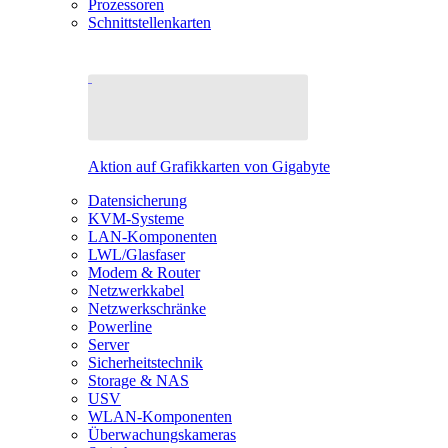
Prozessoren
Schnittstellenkarten
Aktion auf Grafikkarten von Gigabyte
Datensicherung
KVM-Systeme
LAN-Komponenten
LWL/Glasfaser
Modem & Router
Netzwerkkabel
Netzwerkschränke
Powerline
Server
Sicherheitstechnik
Storage & NAS
USV
WLAN-Komponenten
Überwachungskameras