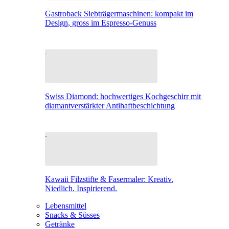
Gastroback Siebträgermaschinen: kompakt im
Design, gross im Espresso-Genuss
Swiss Diamond: hochwertiges Kochgeschirr mit
diamantverstärkter Antihaftbeschichtung
Kawaii Filzstifte & Fasermaler: Kreativ.
Niedlich. Inspirierend.
Lebensmittel
Snacks & Süsses
Getränke