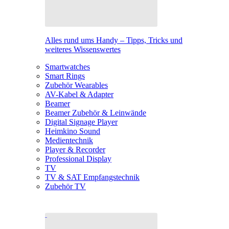
Alles rund ums Handy – Tipps, Tricks und
weiteres Wissenswertes
Smartwatches
Smart Rings
Zubehör Wearables
AV-Kabel & Adapter
Beamer
Beamer Zubehör & Leinwände
Digital Signage Player
Heimkino Sound
Medientechnik
Player & Recorder
Professional Display
TV
TV & SAT Empfangstechnik
Zubehör TV