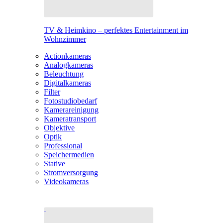
TV & Heimkino – perfektes Entertainment im
Wohnzimmer
Actionkameras
Analogkameras
Beleuchtung
Digitalkameras
Filter
Fotostudiobedarf
Kamerareinigung
Kameratransport
Objektive
Optik
Professional
Speichermedien
Stative
Stromversorgung
Videokameras