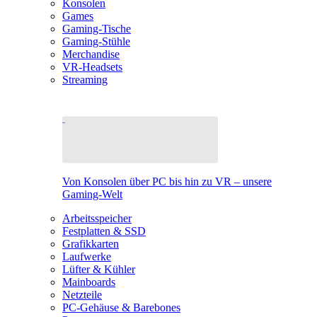
Konsolen
Games
Gaming-Tische
Gaming-Stühle
Merchandise
VR-Headsets
Streaming
Von Konsolen über PC bis hin zu VR – unsere
Gaming-Welt
Arbeitsspeicher
Festplatten & SSD
Grafikkarten
Laufwerke
Lüfter & Kühler
Mainboards
Netzteile
PC-Gehäuse & Barebones