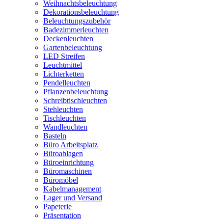
Weihnachtsbeleuchtung
Dekorationsbeleuchtung
Beleuchtungszubehör
Badezimmerleuchten
Deckenleuchten
Gartenbeleuchtung
LED Streifen
Leuchtmittel
Lichterketten
Pendelleuchten
Pflanzenbeleuchtung
Schreibtischleuchten
Stehleuchten
Tischleuchten
Wandleuchten
Basteln
Büro Arbeitsplatz
Büroablagen
Büroeinrichtung
Büromaschinen
Büromöbel
Kabelmanagement
Lager und Versand
Papeterie
Präsentation