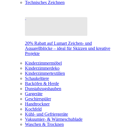
Technisches Zeichnen
20% Rabatt auf Lumart Zeichen- und
Aquarellblöcke – ideal für Skizzen und kreative
Projekte
Kinderzimmermöbel
Kinderzimmerdeko
Kinderzimmertextilien
Schaukeltiere
Backöfen & Herde
Dunstabzugshauben
Gargeräte
Geschirrspüler
Handtrockner
Kochfeld
Kühl- und Gefriergeräte
Vakuumier- & Wärmeschublade
Waschen & Trocknen