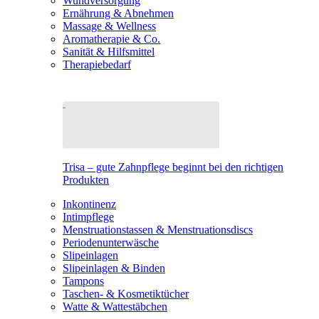
Wundversorgung
Ernährung & Abnehmen
Massage & Wellness
Aromatherapie & Co.
Sanität & Hilfsmittel
Therapiebedarf
Trisa – gute Zahnpflege beginnt bei den richtigen
Produkten
Inkontinenz
Intimpflege
Menstruationstassen & Menstruationsdiscs
Periodenunterwäsche
Slipeinlagen
Slipeinlagen & Binden
Tampons
Taschen- & Kosmetiktücher
Watte & Wattestäbchen