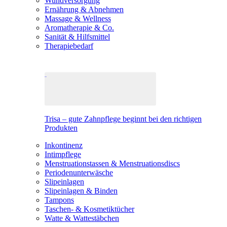
Wundversorgung
Ernährung & Abnehmen
Massage & Wellness
Aromatherapie & Co.
Sanität & Hilfsmittel
Therapiebedarf
Trisa – gute Zahnpflege beginnt bei den richtigen
Produkten
Inkontinenz
Intimpflege
Menstruationstassen & Menstruationsdiscs
Periodenunterwäsche
Slipeinlagen
Slipeinlagen & Binden
Tampons
Taschen- & Kosmetiktücher
Watte & Wattestäbchen