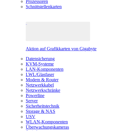
Prozessoren
Schnittstellenkarten
Aktion auf Grafikkarten von Gigabyte
Datensicherung
KVM-Systeme
LAN-Komponenten
LWL/Glasfaser
Modem & Router
Netzwerkkabel
Netzwerkschränke
Powerline
Server
Sicherheitstechnik
Storage & NAS
USV
WLAN-Komponenten
Überwachungskameras