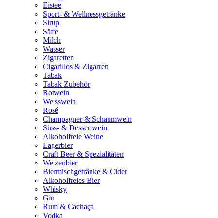
Eistee
Sport- & Wellnessgetränke
Sirup
Säfte
Milch
Wasser
Zigaretten
Cigarillos & Zigarren
Tabak
Tabak Zubehör
Rotwein
Weisswein
Rosé
Champagner & Schaumwein
Süss- & Dessertwein
Alkoholfreie Weine
Lagerbier
Craft Beer & Spezialitäten
Weizenbier
Biermischgetränke & Cider
Alkoholfreies Bier
Whisky
Gin
Rum & Cachaça
Vodka