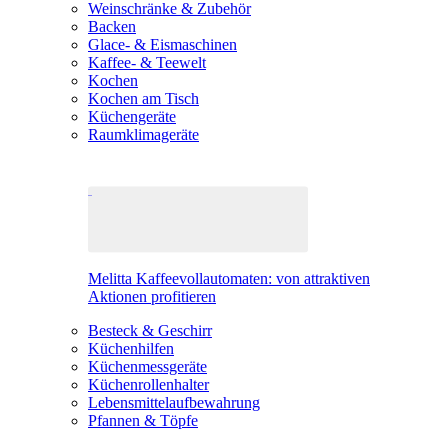
Weinschränke & Zubehör
Backen
Glace- & Eismaschinen
Kaffee- & Teewelt
Kochen
Kochen am Tisch
Küchengeräte
Raumklimageräte
Melitta Kaffeevollautomaten: von attraktiven
Aktionen profitieren
Besteck & Geschirr
Küchenhilfen
Küchenmessgeräte
Küchenrollenhalter
Lebensmittelaufbewahrung
Pfannen & Töpfe