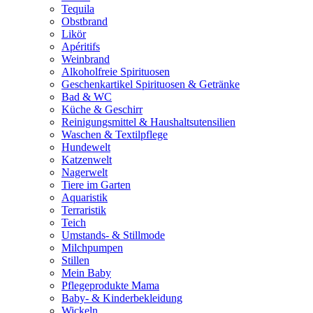
Tequila
Obstbrand
Likör
Apéritifs
Weinbrand
Alkoholfreie Spirituosen
Geschenkartikel Spirituosen & Getränke
Bad & WC
Küche & Geschirr
Reinigungsmittel & Haushaltsutensilien
Waschen & Textilpflege
Hundewelt
Katzenwelt
Nagerwelt
Tiere im Garten
Aquaristik
Terraristik
Teich
Umstands- & Stillmode
Milchpumpen
Stillen
Mein Baby
Pflegeprodukte Mama
Baby- & Kinderbekleidung
Wickeln