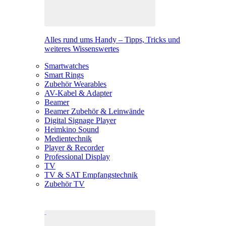
Alles rund ums Handy – Tipps, Tricks und
weiteres Wissenswertes
Smartwatches
Smart Rings
Zubehör Wearables
AV-Kabel & Adapter
Beamer
Beamer Zubehör & Leinwände
Digital Signage Player
Heimkino Sound
Medientechnik
Player & Recorder
Professional Display
TV
TV & SAT Empfangstechnik
Zubehör TV