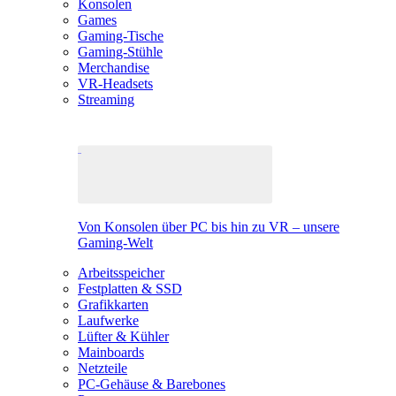
Konsolen
Games
Gaming-Tische
Gaming-Stühle
Merchandise
VR-Headsets
Streaming
Von Konsolen über PC bis hin zu VR – unsere
Gaming-Welt
Arbeitsspeicher
Festplatten & SSD
Grafikkarten
Laufwerke
Lüfter & Kühler
Mainboards
Netzteile
PC-Gehäuse & Barebones