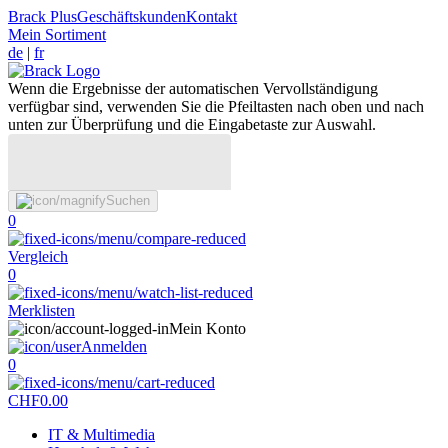
Brack Plus
Geschäftskunden
Kontakt
Mein Sortiment
de
|
fr
Wenn die Ergebnisse der automatischen Vervollständigung
verfügbar sind, verwenden Sie die Pfeiltasten nach oben und nach
unten zur Überprüfung und die Eingabetaste zur Auswahl.
Suchen
0
Vergleich
0
Merklisten
Mein Konto
Anmelden
0
CHF
0.00
IT & Multimedia