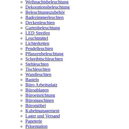
Weihnachtsbeleuchtung
Dekorationsbeleuchtung
Beleuchtungszubehör
Badezimmerleuchten
Deckenleuchten
Gartenbeleuchtung
LED Streifen
Leuchtmittel
Lichterketten
Pendelleuchten
Pflanzenbeleuchtung
Schreibtischleuchten
Stehleuchten
Tischleuchten
Wandleuchten
Basteln
Büro Arbeitsplatz
Büroablagen
Büroeinrichtung
Büromaschinen
Büromöbel
Kabelmanagement
Lager und Versand
Papeterie
Präsentation