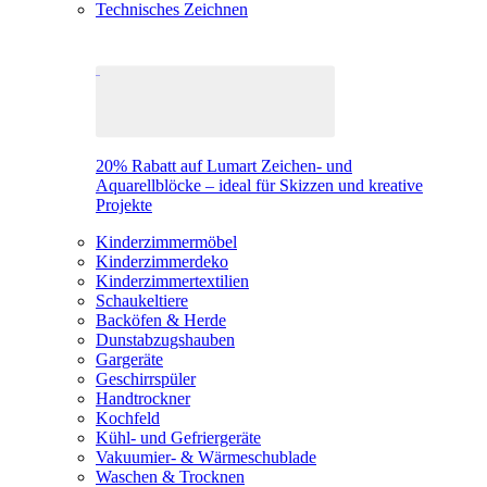
Technisches Zeichnen
20% Rabatt auf Lumart Zeichen- und
Aquarellblöcke – ideal für Skizzen und kreative
Projekte
Kinderzimmermöbel
Kinderzimmerdeko
Kinderzimmertextilien
Schaukeltiere
Backöfen & Herde
Dunstabzugshauben
Gargeräte
Geschirrspüler
Handtrockner
Kochfeld
Kühl- und Gefriergeräte
Vakuumier- & Wärmeschublade
Waschen & Trocknen