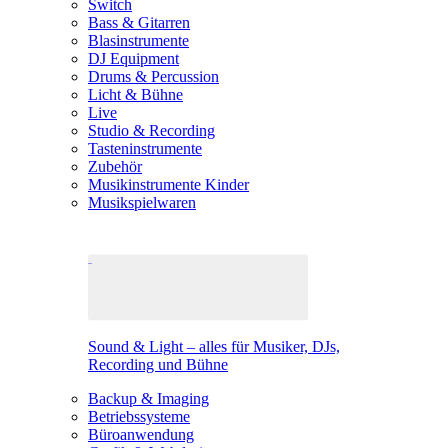
Switch
Bass & Gitarren
Blasinstrumente
DJ Equipment
Drums & Percussion
Licht & Bühne
Live
Studio & Recording
Tasteninstrumente
Zubehör
Musikinstrumente Kinder
Musikspielwaren
Sound & Light – alles für Musiker, DJs,
Recording und Bühne
Backup & Imaging
Betriebssysteme
Büroanwendung