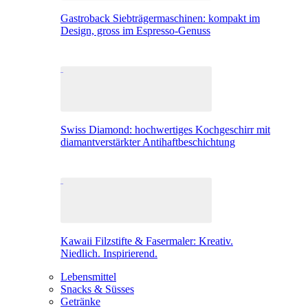
Gastroback Siebträgermaschinen: kompakt im
Design, gross im Espresso-Genuss
Swiss Diamond: hochwertiges Kochgeschirr mit
diamantverstärkter Antihaftbeschichtung
Kawaii Filzstifte & Fasermaler: Kreativ.
Niedlich. Inspirierend.
Lebensmittel
Snacks & Süsses
Getränke