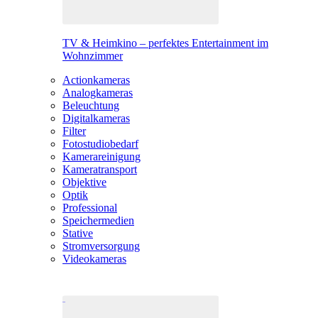
TV & Heimkino – perfektes Entertainment im
Wohnzimmer
Actionkameras
Analogkameras
Beleuchtung
Digitalkameras
Filter
Fotostudiobedarf
Kamerareinigung
Kameratransport
Objektive
Optik
Professional
Speichermedien
Stative
Stromversorgung
Videokameras