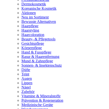
Dermokosmetik
Koreanische Kosmetik
Aktionen
Neu im Sortiment
Bewusste Alternativen
Haarpflege
Haarstyling
Haarcoloration
Beauty- & Pflegetools
Gesichtspflege
Körperpflege
Hand & Fusspflege
Rasur & Haarentfernung
Mund & Zahnpflege
Sonnen- & Insektenschutz
Düfte
Teint
Augen
Lippen
Nägel
Zubehör
Vitamine & Mineralstoffe
Prävention & Regeneration
Medizinische Geräte