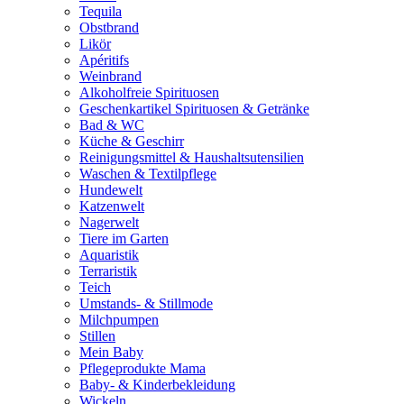
Tequila
Obstbrand
Likör
Apéritifs
Weinbrand
Alkoholfreie Spirituosen
Geschenkartikel Spirituosen & Getränke
Bad & WC
Küche & Geschirr
Reinigungsmittel & Haushaltsutensilien
Waschen & Textilpflege
Hundewelt
Katzenwelt
Nagerwelt
Tiere im Garten
Aquaristik
Terraristik
Teich
Umstands- & Stillmode
Milchpumpen
Stillen
Mein Baby
Pflegeprodukte Mama
Baby- & Kinderbekleidung
Wickeln