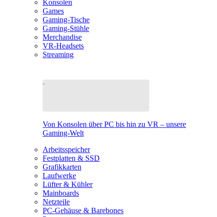
Konsolen
Games
Gaming-Tische
Gaming-Stühle
Merchandise
VR-Headsets
Streaming
Von Konsolen über PC bis hin zu VR – unsere
Gaming-Welt
Arbeitsspeicher
Festplatten & SSD
Grafikkarten
Laufwerke
Lüfter & Kühler
Mainboards
Netzteile
PC-Gehäuse & Barebones