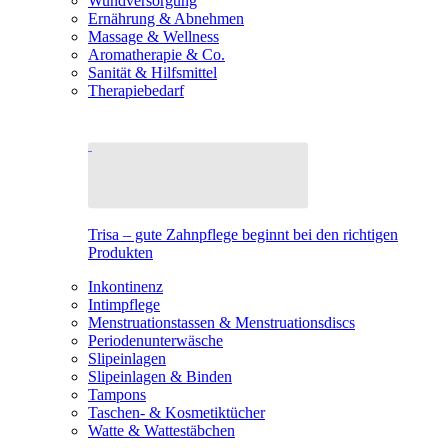
Wundversorgung
Ernährung & Abnehmen
Massage & Wellness
Aromatherapie & Co.
Sanität & Hilfsmittel
Therapiebedarf
Trisa – gute Zahnpflege beginnt bei den richtigen
Produkten
Inkontinenz
Intimpflege
Menstruationstassen & Menstruationsdiscs
Periodenunterwäsche
Slipeinlagen
Slipeinlagen & Binden
Tampons
Taschen- & Kosmetiktücher
Watte & Wattestäbchen