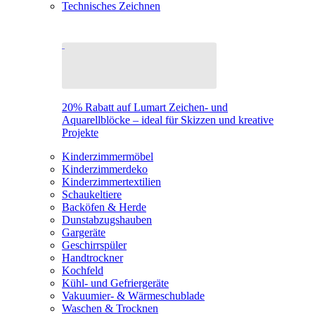
Technisches Zeichnen
20% Rabatt auf Lumart Zeichen- und
Aquarellblöcke – ideal für Skizzen und kreative
Projekte
Kinderzimmermöbel
Kinderzimmerdeko
Kinderzimmertextilien
Schaukeltiere
Backöfen & Herde
Dunstabzugshauben
Gargeräte
Geschirrspüler
Handtrockner
Kochfeld
Kühl- und Gefriergeräte
Vakuumier- & Wärmeschublade
Waschen & Trocknen