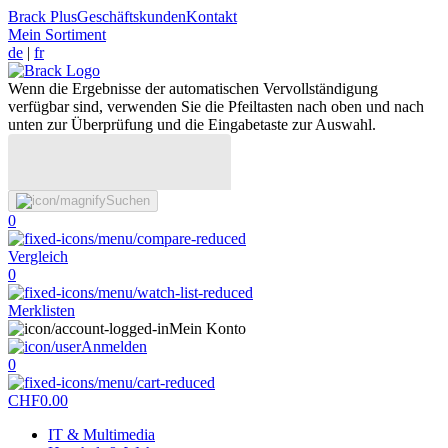
Brack Plus
Geschäftskunden
Kontakt
Mein Sortiment
de
|
fr
Wenn die Ergebnisse der automatischen Vervollständigung
verfügbar sind, verwenden Sie die Pfeiltasten nach oben und nach
unten zur Überprüfung und die Eingabetaste zur Auswahl.
Suchen
0
Vergleich
0
Merklisten
Mein Konto
Anmelden
0
CHF
0.00
IT & Multimedia