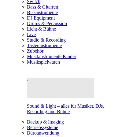
Switch
Bass & Gitarren
Blasinstrumente
DJ Equipment
Drums & Percussion
Licht & Bühne
Live
Studio & Recording
Tasteninstrumente
Zubehör
Musikinstrumente Kinder
Musikspielwaren
Sound & Light – alles für Musiker, DJs,
Recording und Bühne
Backup & Imaging
Betriebssysteme
Büroanwendung