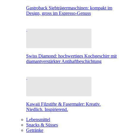
Gastroback Siebträgermaschinen: kompakt im
Design, gross im Espresso-Genuss
Swiss Diamond: hochwertiges Kochgeschirr mit
diamantverstärkter Antihaftbeschichtung
Kawaii Filzstifte & Fasermaler: Kreativ.
Niedlich. Inspirierend.
Lebensmittel
Snacks & Süsses
Getränke