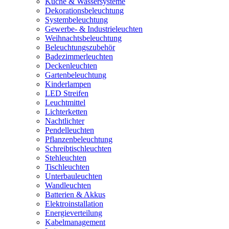
Küche & Wassersysteme
Dekorationsbeleuchtung
Systembeleuchtung
Gewerbe- & Industrieleuchten
Weihnachtsbeleuchtung
Beleuchtungszubehör
Badezimmerleuchten
Deckenleuchten
Gartenbeleuchtung
Kinderlampen
LED Streifen
Leuchtmittel
Lichterketten
Nachtlichter
Pendelleuchten
Pflanzenbeleuchtung
Schreibtischleuchten
Stehleuchten
Tischleuchten
Unterbauleuchten
Wandleuchten
Batterien & Akkus
Elektroinstallation
Energieverteilung
Kabelmanagement