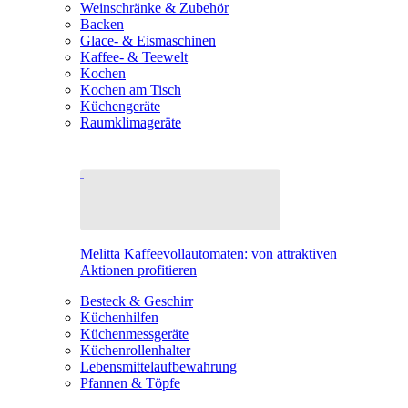
Weinschränke & Zubehör
Backen
Glace- & Eismaschinen
Kaffee- & Teewelt
Kochen
Kochen am Tisch
Küchengeräte
Raumklimageräte
Melitta Kaffeevollautomaten: von attraktiven
Aktionen profitieren
Besteck & Geschirr
Küchenhilfen
Küchenmessgeräte
Küchenrollenhalter
Lebensmittelaufbewahrung
Pfannen & Töpfe