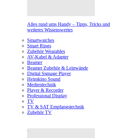
Alles rund ums Handy – Tipps, Tricks und
weiteres Wissenswertes
Smartwatches
Smart Rings
Zubehör Wearables
AV-Kabel & Adapter
Beamer
Beamer Zubehör & Leinwände
Digital Signage Player
Heimkino Sound
Medientechnik
Player & Recorder
Professional Display
TV
TV & SAT Empfangstechnik
Zubehör TV