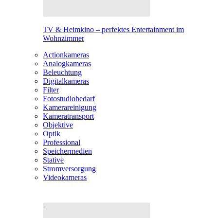
TV & Heimkino – perfektes Entertainment im
Wohnzimmer
Actionkameras
Analogkameras
Beleuchtung
Digitalkameras
Filter
Fotostudiobedarf
Kamerareinigung
Kameratransport
Objektive
Optik
Professional
Speichermedien
Stative
Stromversorgung
Videokameras