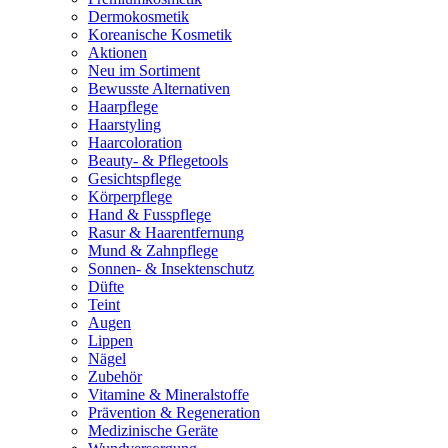
Dermokosmetik
Koreanische Kosmetik
Aktionen
Neu im Sortiment
Bewusste Alternativen
Haarpflege
Haarstyling
Haarcoloration
Beauty- & Pflegetools
Gesichtspflege
Körperpflege
Hand & Fusspflege
Rasur & Haarentfernung
Mund & Zahnpflege
Sonnen- & Insektenschutz
Düfte
Teint
Augen
Lippen
Nägel
Zubehör
Vitamine & Mineralstoffe
Prävention & Regeneration
Medizinische Geräte