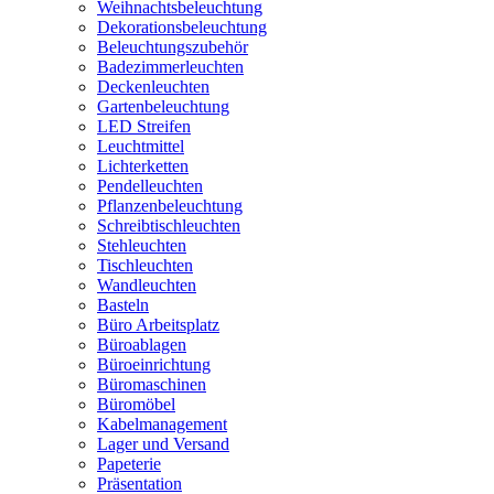
Weihnachtsbeleuchtung
Dekorationsbeleuchtung
Beleuchtungszubehör
Badezimmerleuchten
Deckenleuchten
Gartenbeleuchtung
LED Streifen
Leuchtmittel
Lichterketten
Pendelleuchten
Pflanzenbeleuchtung
Schreibtischleuchten
Stehleuchten
Tischleuchten
Wandleuchten
Basteln
Büro Arbeitsplatz
Büroablagen
Büroeinrichtung
Büromaschinen
Büromöbel
Kabelmanagement
Lager und Versand
Papeterie
Präsentation