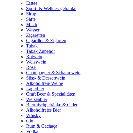
Eistee
Sport- & Wellnessgetränke
Sirup
Säfte
Milch
Wasser
Zigaretten
Cigarillos & Zigarren
Tabak
Tabak Zubehör
Rotwein
Weisswein
Rosé
Champagner & Schaumwein
Süss- & Dessertwein
Alkoholfreie Weine
Lagerbier
Craft Beer & Spezialitäten
Weizenbier
Biermischgetränke & Cider
Alkoholfreies Bier
Whisky
Gin
Rum & Cachaça
Vodka