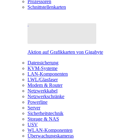
Prozessoren
Schnittstellenkarten
Aktion auf Grafikkarten von Gigabyte
Datensicherung
KVM-Systeme
LAN-Komponenten
LWL/Glasfaser
Modem & Router
Netzwerkkabel
Netzwerkschränke
Powerline
Server
Sicherheitstechnik
Storage & NAS
USV
WLAN-Komponenten
Überwachungskameras