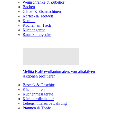
Weinschränke & Zubehör
Backen
Glace- & Eismaschinen
Kaffee- & Teewelt
Kochen
Kochen am Tisch
Küchengeräte
Raumklimageräte
Melitta Kaffeevollautomaten: von attraktiven
Aktionen profitieren
Besteck & Geschirr
Küchenhilfen
Küchenmessgeräte
Küchenrollenhalter
Lebensmittelaufbewahrung
Pfannen & Töpfe