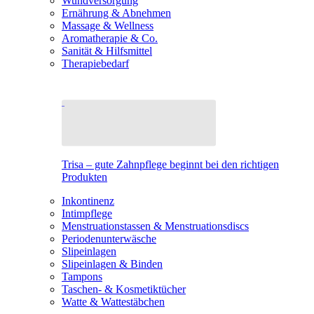
Wundversorgung
Ernährung & Abnehmen
Massage & Wellness
Aromatherapie & Co.
Sanität & Hilfsmittel
Therapiebedarf
Trisa – gute Zahnpflege beginnt bei den richtigen
Produkten
Inkontinenz
Intimpflege
Menstruationstassen & Menstruationsdiscs
Periodenunterwäsche
Slipeinlagen
Slipeinlagen & Binden
Tampons
Taschen- & Kosmetiktücher
Watte & Wattestäbchen