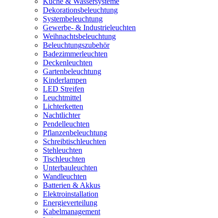
Küche & Wassersysteme
Dekorationsbeleuchtung
Systembeleuchtung
Gewerbe- & Industrieleuchten
Weihnachtsbeleuchtung
Beleuchtungszubehör
Badezimmerleuchten
Deckenleuchten
Gartenbeleuchtung
Kinderlampen
LED Streifen
Leuchtmittel
Lichterketten
Nachtlichter
Pendelleuchten
Pflanzenbeleuchtung
Schreibtischleuchten
Stehleuchten
Tischleuchten
Unterbauleuchten
Wandleuchten
Batterien & Akkus
Elektroinstallation
Energieverteilung
Kabelmanagement