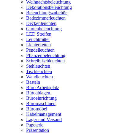
Weihnachtsbeleuchtung
Dekorationsbeleuchtung
Beleuchtungszubehör
Badezimmerleuchten
Deckenleuchten
Gartenbeleuchtung
LED Streifen
Leuchtmittel
Lichterketten
Pendelleuchten
Pflanzenbeleuchtung
Schreibtischleuchten
Stehleuchten
Tischleuchten
Wandleuchten
Basteln
Büro Arbeitsplatz
Büroablagen
Büroeinrichtung
Büromaschinen
Büromöbel
Kabelmanagement
Lager und Versand
Papeterie
Präsentation