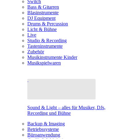
Switch
Bass & Gitarren
Blasinstrumente
DJ Equipment
Drums & Percussion
Licht & Bühne
Live
Studio & Recording
Tasteninstrumente
Zubehör
Musikinstrumente Kinder
Musikspielwaren
Sound & Light – alles für Musiker, DJs,
Recording und Bühne
Backup & Imaging
Betriebssysteme
Büroanwendung