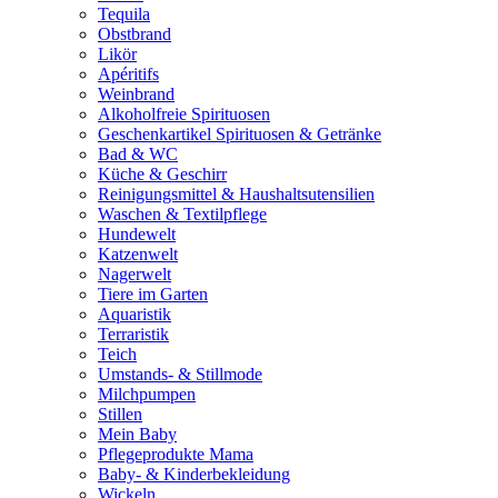
Tequila
Obstbrand
Likör
Apéritifs
Weinbrand
Alkoholfreie Spirituosen
Geschenkartikel Spirituosen & Getränke
Bad & WC
Küche & Geschirr
Reinigungsmittel & Haushaltsutensilien
Waschen & Textilpflege
Hundewelt
Katzenwelt
Nagerwelt
Tiere im Garten
Aquaristik
Terraristik
Teich
Umstands- & Stillmode
Milchpumpen
Stillen
Mein Baby
Pflegeprodukte Mama
Baby- & Kinderbekleidung
Wickeln