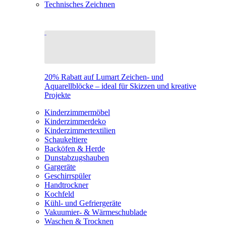
Technisches Zeichnen
20% Rabatt auf Lumart Zeichen- und
Aquarellblöcke – ideal für Skizzen und kreative
Projekte
Kinderzimmermöbel
Kinderzimmerdeko
Kinderzimmertextilien
Schaukeltiere
Backöfen & Herde
Dunstabzugshauben
Gargeräte
Geschirrspüler
Handtrockner
Kochfeld
Kühl- und Gefriergeräte
Vakuumier- & Wärmeschublade
Waschen & Trocknen