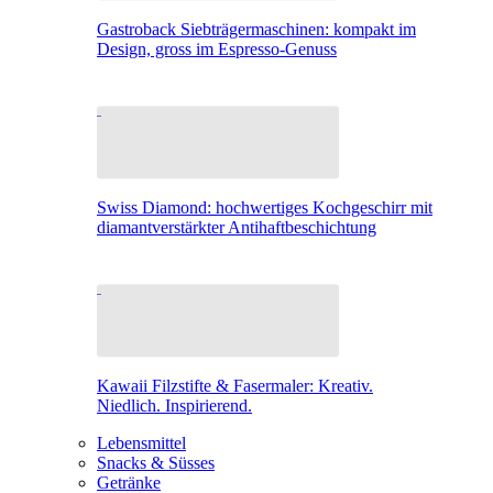
Gastroback Siebträgermaschinen: kompakt im
Design, gross im Espresso-Genuss
Swiss Diamond: hochwertiges Kochgeschirr mit
diamantverstärkter Antihaftbeschichtung
Kawaii Filzstifte & Fasermaler: Kreativ.
Niedlich. Inspirierend.
Lebensmittel
Snacks & Süsses
Getränke