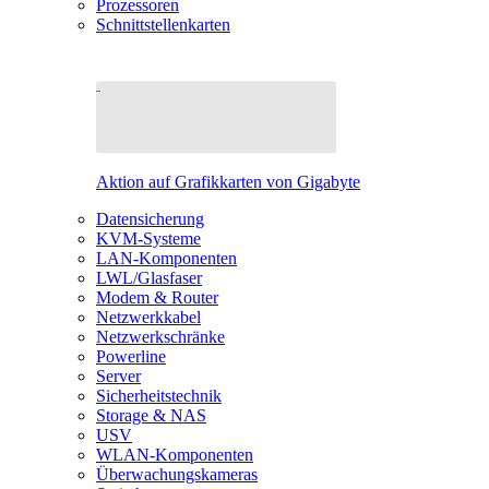
Prozessoren
Schnittstellenkarten
Aktion auf Grafikkarten von Gigabyte
Datensicherung
KVM-Systeme
LAN-Komponenten
LWL/Glasfaser
Modem & Router
Netzwerkkabel
Netzwerkschränke
Powerline
Server
Sicherheitstechnik
Storage & NAS
USV
WLAN-Komponenten
Überwachungskameras