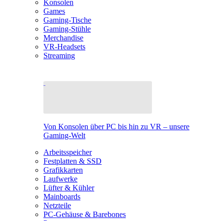
Konsolen
Games
Gaming-Tische
Gaming-Stühle
Merchandise
VR-Headsets
Streaming
Von Konsolen über PC bis hin zu VR – unsere
Gaming-Welt
Arbeitsspeicher
Festplatten & SSD
Grafikkarten
Laufwerke
Lüfter & Kühler
Mainboards
Netzteile
PC-Gehäuse & Barebones