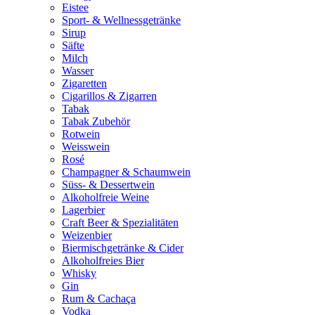
Eistee
Sport- & Wellnessgetränke
Sirup
Säfte
Milch
Wasser
Zigaretten
Cigarillos & Zigarren
Tabak
Tabak Zubehör
Rotwein
Weisswein
Rosé
Champagner & Schaumwein
Süss- & Dessertwein
Alkoholfreie Weine
Lagerbier
Craft Beer & Spezialitäten
Weizenbier
Biermischgetränke & Cider
Alkoholfreies Bier
Whisky
Gin
Rum & Cachaça
Vodka