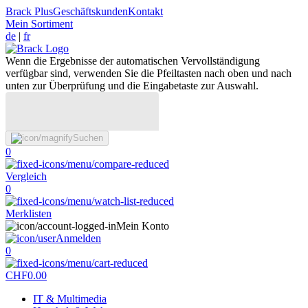
Brack Plus
Geschäftskunden
Kontakt
Mein Sortiment
de
|
fr
Wenn die Ergebnisse der automatischen Vervollständigung
verfügbar sind, verwenden Sie die Pfeiltasten nach oben und nach
unten zur Überprüfung und die Eingabetaste zur Auswahl.
Suchen
0
Vergleich
0
Merklisten
Mein Konto
Anmelden
0
CHF
0.00
IT & Multimedia