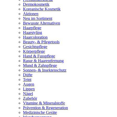
Dermokosmetik
Koreanische Kosmetik
Aktionen
Neu im Sortiment
Bewusste Alternativen
Haarpflege
Haarstyling
Haarcoloration
Beauty- & Pflegetools
Gesichtspflege
Körperpflege
Hand & Fusspflege
Rasur & Haarentfernung
Mund & Zahnpflege
Sonnen- & Insektenschutz
Düfte
Teint
Augen
Lippen
Nägel
Zubehör
Vitamine & Mineralstoffe
Prävention & Regeneration
Medizinische Geräte