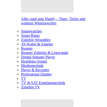
Alles rund ums Handy – Tipps, Tricks und
weiteres Wissenswertes
Smartwatches
Smart Rings
Zubehör Wearables
AV-Kabel & Adapter
Beamer
Beamer Zubehör & Leinwände
Digital Signage Player
Heimkino Sound
Medientechnik
Player & Recorder
Professional Display
TV
TV & SAT Empfangstechnik
Zubehör TV