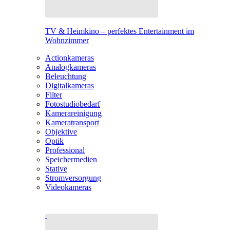
TV & Heimkino – perfektes Entertainment im
Wohnzimmer
Actionkameras
Analogkameras
Beleuchtung
Digitalkameras
Filter
Fotostudiobedarf
Kamerareinigung
Kameratransport
Objektive
Optik
Professional
Speichermedien
Stative
Stromversorgung
Videokameras