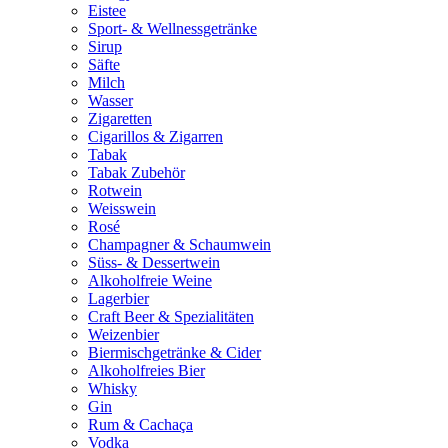
Eistee
Sport- & Wellnessgetränke
Sirup
Säfte
Milch
Wasser
Zigaretten
Cigarillos & Zigarren
Tabak
Tabak Zubehör
Rotwein
Weisswein
Rosé
Champagner & Schaumwein
Süss- & Dessertwein
Alkoholfreie Weine
Lagerbier
Craft Beer & Spezialitäten
Weizenbier
Biermischgetränke & Cider
Alkoholfreies Bier
Whisky
Gin
Rum & Cachaça
Vodka