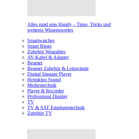
Alles rund ums Handy – Tipps, Tricks und
weiteres Wissenswertes
Smartwatches
Smart Rings
Zubehör Wearables
AV-Kabel & Adapter
Beamer
Beamer Zubehör & Leinwände
Digital Signage Player
Heimkino Sound
Medientechnik
Player & Recorder
Professional Display
TV
TV & SAT Empfangstechnik
Zubehör TV