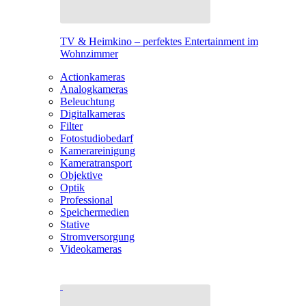
TV & Heimkino – perfektes Entertainment im
Wohnzimmer
Actionkameras
Analogkameras
Beleuchtung
Digitalkameras
Filter
Fotostudiobedarf
Kamerareinigung
Kameratransport
Objektive
Optik
Professional
Speichermedien
Stative
Stromversorgung
Videokameras