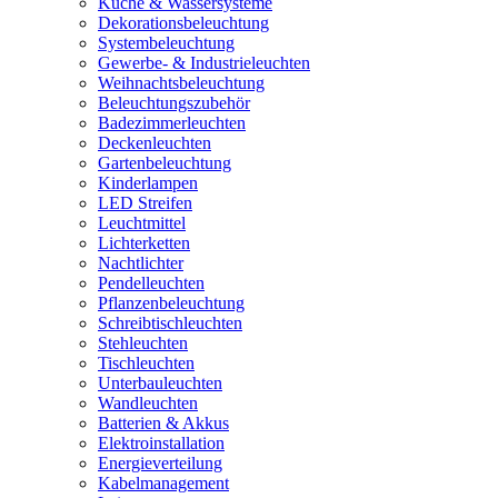
Küche & Wassersysteme
Dekorationsbeleuchtung
Systembeleuchtung
Gewerbe- & Industrieleuchten
Weihnachtsbeleuchtung
Beleuchtungszubehör
Badezimmerleuchten
Deckenleuchten
Gartenbeleuchtung
Kinderlampen
LED Streifen
Leuchtmittel
Lichterketten
Nachtlichter
Pendelleuchten
Pflanzenbeleuchtung
Schreibtischleuchten
Stehleuchten
Tischleuchten
Unterbauleuchten
Wandleuchten
Batterien & Akkus
Elektroinstallation
Energieverteilung
Kabelmanagement