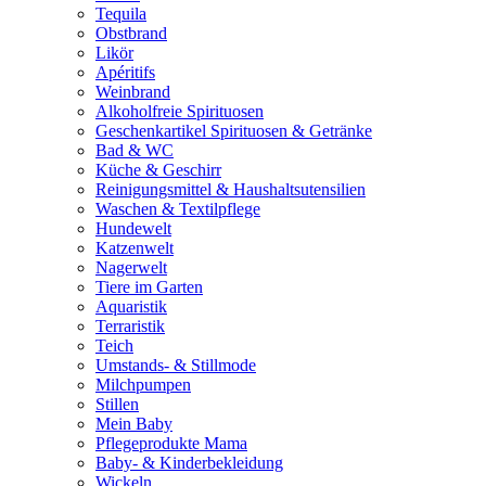
Tequila
Obstbrand
Likör
Apéritifs
Weinbrand
Alkoholfreie Spirituosen
Geschenkartikel Spirituosen & Getränke
Bad & WC
Küche & Geschirr
Reinigungsmittel & Haushaltsutensilien
Waschen & Textilpflege
Hundewelt
Katzenwelt
Nagerwelt
Tiere im Garten
Aquaristik
Terraristik
Teich
Umstands- & Stillmode
Milchpumpen
Stillen
Mein Baby
Pflegeprodukte Mama
Baby- & Kinderbekleidung
Wickeln