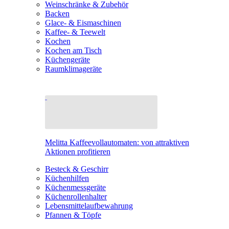
Weinschränke & Zubehör
Backen
Glace- & Eismaschinen
Kaffee- & Teewelt
Kochen
Kochen am Tisch
Küchengeräte
Raumklimageräte
Melitta Kaffeevollautomaten: von attraktiven
Aktionen profitieren
Besteck & Geschirr
Küchenhilfen
Küchenmessgeräte
Küchenrollenhalter
Lebensmittelaufbewahrung
Pfannen & Töpfe