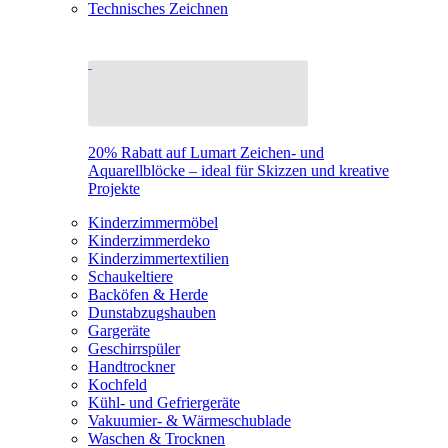
Technisches Zeichnen
20% Rabatt auf Lumart Zeichen- und
Aquarellblöcke – ideal für Skizzen und kreative
Projekte
Kinderzimmermöbel
Kinderzimmerdeko
Kinderzimmertextilien
Schaukeltiere
Backöfen & Herde
Dunstabzugshauben
Gargeräte
Geschirrspüler
Handtrockner
Kochfeld
Kühl- und Gefriergeräte
Vakuumier- & Wärmeschublade
Waschen & Trocknen