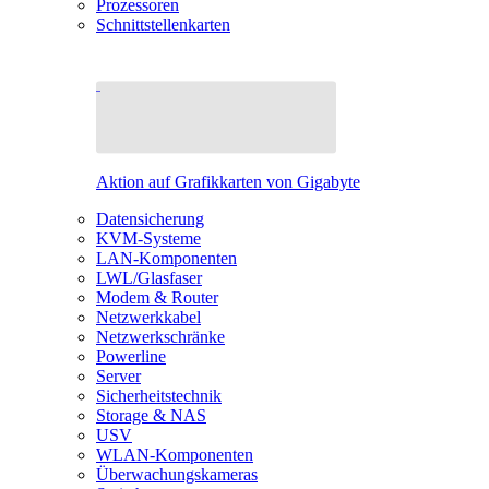
Prozessoren
Schnittstellenkarten
Aktion auf Grafikkarten von Gigabyte
Datensicherung
KVM-Systeme
LAN-Komponenten
LWL/Glasfaser
Modem & Router
Netzwerkkabel
Netzwerkschränke
Powerline
Server
Sicherheitstechnik
Storage & NAS
USV
WLAN-Komponenten
Überwachungskameras