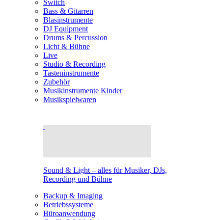
Switch
Bass & Gitarren
Blasinstrumente
DJ Equipment
Drums & Percussion
Licht & Bühne
Live
Studio & Recording
Tasteninstrumente
Zubehör
Musikinstrumente Kinder
Musikspielwaren
Sound & Light – alles für Musiker, DJs,
Recording und Bühne
Backup & Imaging
Betriebssysteme
Büroanwendung