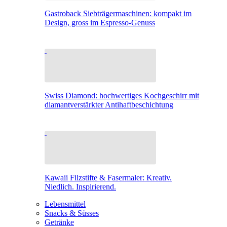
Gastroback Siebträgermaschinen: kompakt im
Design, gross im Espresso-Genuss
Swiss Diamond: hochwertiges Kochgeschirr mit
diamantverstärkter Antihaftbeschichtung
Kawaii Filzstifte & Fasermaler: Kreativ.
Niedlich. Inspirierend.
Lebensmittel
Snacks & Süsses
Getränke