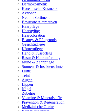
Dermokosmetik
Koreanische Kosmetik
Aktionen
Neu im Sortiment
Bewusste Alternativen
Haarpflege
Haarstyling
Haarcoloration
Beauty- & Pflegetools
Gesichtspflege
Körperpflege
Hand & Fusspflege
Rasur & Haarentfernung
Mund & Zahnpflege
Sonnen- & Insektenschutz
Düfte
Teint
Augen
Lippen
Nägel
Zubehör
Vitamine & Mineralstoffe
Prävention & Regeneration
Medizinische Geräte