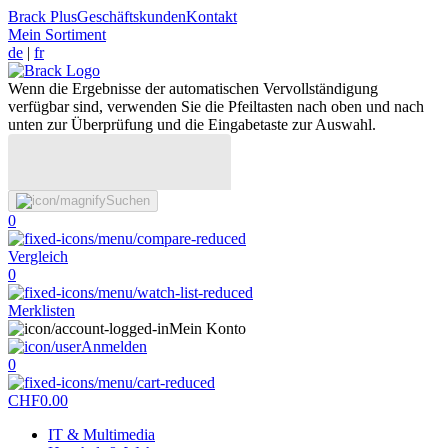
Brack Plus
Geschäftskunden
Kontakt
Mein Sortiment
de
|
fr
Wenn die Ergebnisse der automatischen Vervollständigung
verfügbar sind, verwenden Sie die Pfeiltasten nach oben und nach
unten zur Überprüfung und die Eingabetaste zur Auswahl.
Suchen
0
Vergleich
0
Merklisten
Mein Konto
Anmelden
0
CHF
0.00
IT & Multimedia