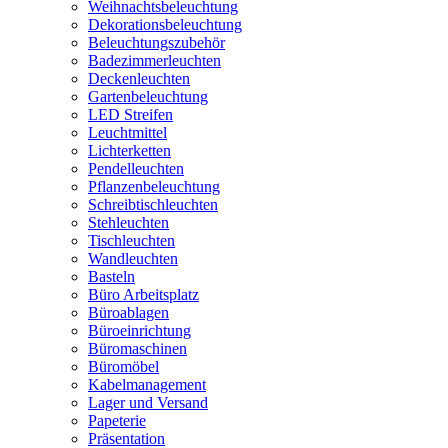
Weihnachtsbeleuchtung
Dekorationsbeleuchtung
Beleuchtungszubehör
Badezimmerleuchten
Deckenleuchten
Gartenbeleuchtung
LED Streifen
Leuchtmittel
Lichterketten
Pendelleuchten
Pflanzenbeleuchtung
Schreibtischleuchten
Stehleuchten
Tischleuchten
Wandleuchten
Basteln
Büro Arbeitsplatz
Büroablagen
Büroeinrichtung
Büromaschinen
Büromöbel
Kabelmanagement
Lager und Versand
Papeterie
Präsentation