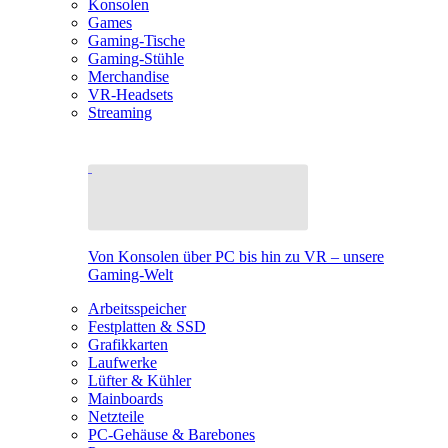
Konsolen
Games
Gaming-Tische
Gaming-Stühle
Merchandise
VR-Headsets
Streaming
Von Konsolen über PC bis hin zu VR – unsere
Gaming-Welt
Arbeitsspeicher
Festplatten & SSD
Grafikkarten
Laufwerke
Lüfter & Kühler
Mainboards
Netzteile
PC-Gehäuse & Barebones