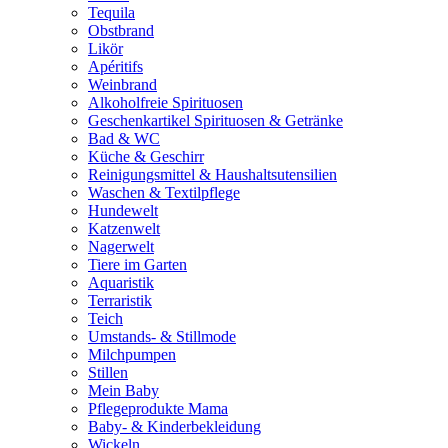
Tequila
Obstbrand
Likör
Apéritifs
Weinbrand
Alkoholfreie Spirituosen
Geschenkartikel Spirituosen & Getränke
Bad & WC
Küche & Geschirr
Reinigungsmittel & Haushaltsutensilien
Waschen & Textilpflege
Hundewelt
Katzenwelt
Nagerwelt
Tiere im Garten
Aquaristik
Terraristik
Teich
Umstands- & Stillmode
Milchpumpen
Stillen
Mein Baby
Pflegeprodukte Mama
Baby- & Kinderbekleidung
Wickeln