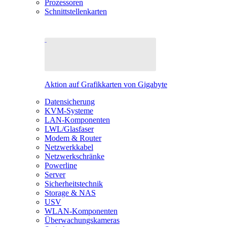
Prozessoren
Schnittstellenkarten
Aktion auf Grafikkarten von Gigabyte
Datensicherung
KVM-Systeme
LAN-Komponenten
LWL/Glasfaser
Modem & Router
Netzwerkkabel
Netzwerkschränke
Powerline
Server
Sicherheitstechnik
Storage & NAS
USV
WLAN-Komponenten
Überwachungskameras