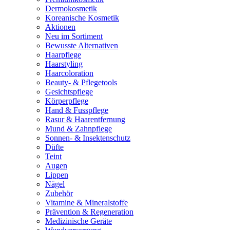
Dermokosmetik
Koreanische Kosmetik
Aktionen
Neu im Sortiment
Bewusste Alternativen
Haarpflege
Haarstyling
Haarcoloration
Beauty- & Pflegetools
Gesichtspflege
Körperpflege
Hand & Fusspflege
Rasur & Haarentfernung
Mund & Zahnpflege
Sonnen- & Insektenschutz
Düfte
Teint
Augen
Lippen
Nägel
Zubehör
Vitamine & Mineralstoffe
Prävention & Regeneration
Medizinische Geräte