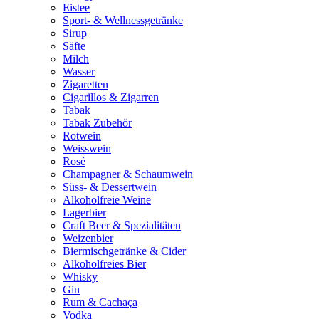
Eistee
Sport- & Wellnessgetränke
Sirup
Säfte
Milch
Wasser
Zigaretten
Cigarillos & Zigarren
Tabak
Tabak Zubehör
Rotwein
Weisswein
Rosé
Champagner & Schaumwein
Süss- & Dessertwein
Alkoholfreie Weine
Lagerbier
Craft Beer & Spezialitäten
Weizenbier
Biermischgetränke & Cider
Alkoholfreies Bier
Whisky
Gin
Rum & Cachaça
Vodka