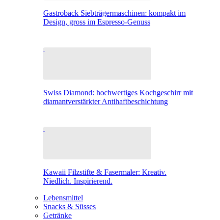
Gastroback Siebträgermaschinen: kompakt im
Design, gross im Espresso-Genuss
Swiss Diamond: hochwertiges Kochgeschirr mit
diamantverstärkter Antihaftbeschichtung
Kawaii Filzstifte & Fasermaler: Kreativ.
Niedlich. Inspirierend.
Lebensmittel
Snacks & Süsses
Getränke