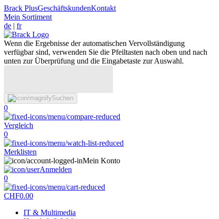
Brack Plus
Geschäftskunden
Kontakt
Mein Sortiment
de
|
fr
Wenn die Ergebnisse der automatischen Vervollständigung
verfügbar sind, verwenden Sie die Pfeiltasten nach oben und nach
unten zur Überprüfung und die Eingabetaste zur Auswahl.
Suchen
0
Vergleich
0
Merklisten
Mein Konto
Anmelden
0
CHF
0.00
IT & Multimedia