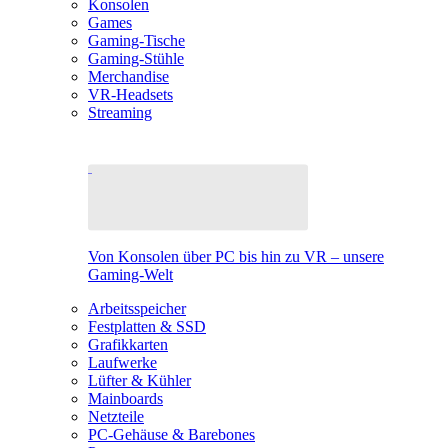
Konsolen
Games
Gaming-Tische
Gaming-Stühle
Merchandise
VR-Headsets
Streaming
Von Konsolen über PC bis hin zu VR – unsere
Gaming-Welt
Arbeitsspeicher
Festplatten & SSD
Grafikkarten
Laufwerke
Lüfter & Kühler
Mainboards
Netzteile
PC-Gehäuse & Barebones