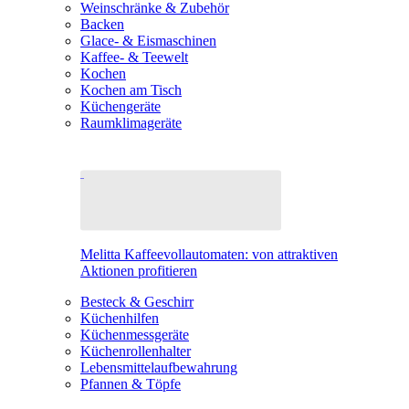
Weinschränke & Zubehör
Backen
Glace- & Eismaschinen
Kaffee- & Teewelt
Kochen
Kochen am Tisch
Küchengeräte
Raumklimageräte
Melitta Kaffeevollautomaten: von attraktiven
Aktionen profitieren
Besteck & Geschirr
Küchenhilfen
Küchenmessgeräte
Küchenrollenhalter
Lebensmittelaufbewahrung
Pfannen & Töpfe