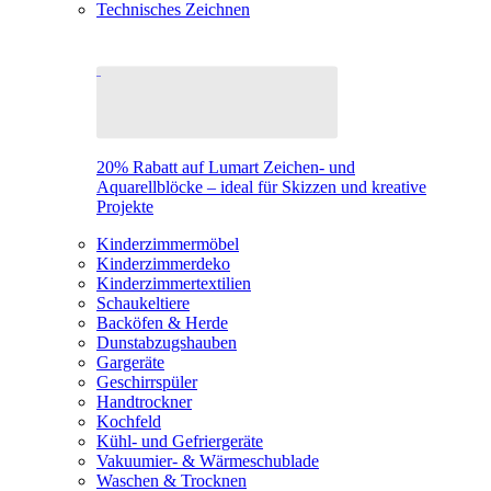
Technisches Zeichnen
20% Rabatt auf Lumart Zeichen- und
Aquarellblöcke – ideal für Skizzen und kreative
Projekte
Kinderzimmermöbel
Kinderzimmerdeko
Kinderzimmertextilien
Schaukeltiere
Backöfen & Herde
Dunstabzugshauben
Gargeräte
Geschirrspüler
Handtrockner
Kochfeld
Kühl- und Gefriergeräte
Vakuumier- & Wärmeschublade
Waschen & Trocknen