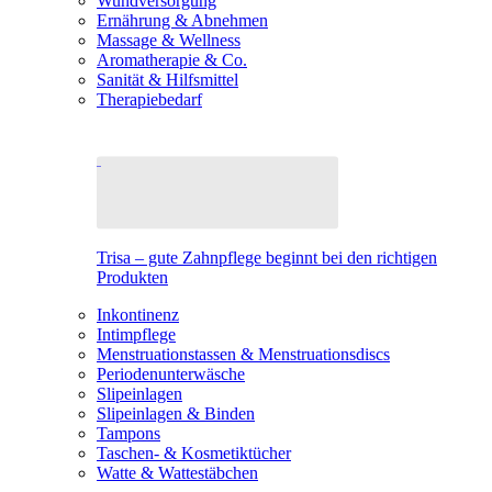
Wundversorgung
Ernährung & Abnehmen
Massage & Wellness
Aromatherapie & Co.
Sanität & Hilfsmittel
Therapiebedarf
Trisa – gute Zahnpflege beginnt bei den richtigen
Produkten
Inkontinenz
Intimpflege
Menstruationstassen & Menstruationsdiscs
Periodenunterwäsche
Slipeinlagen
Slipeinlagen & Binden
Tampons
Taschen- & Kosmetiktücher
Watte & Wattestäbchen