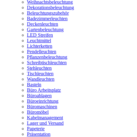
Weihnachtsbeleuchtung
Dekorationsbeleuchtung
Beleuchtungszubehör
Badezimmerleuchten
Deckenleuchten
Gartenbeleuchtung
LED Streifen
Leuchtmittel
Lichterketten
Pendelleuchten
Pflanzenbeleuchtung
Schreibtischleuchten
Stehleuchten
Tischleuchten
Wandleuchten
Basteln
Büro Arbeitsplatz
Büroablagen
Büroeinrichtung
Büromaschinen
Büromöbel
Kabelmanagement
Lager und Versand
Papeterie
Präsentation