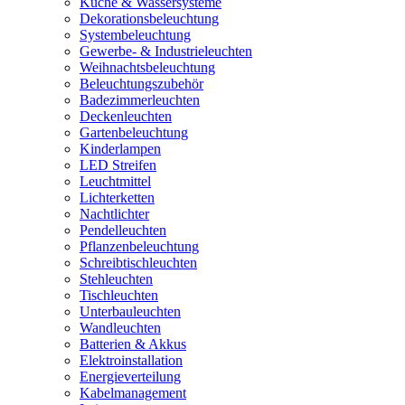
Küche & Wassersysteme
Dekorationsbeleuchtung
Systembeleuchtung
Gewerbe- & Industrieleuchten
Weihnachtsbeleuchtung
Beleuchtungszubehör
Badezimmerleuchten
Deckenleuchten
Gartenbeleuchtung
Kinderlampen
LED Streifen
Leuchtmittel
Lichterketten
Nachtlichter
Pendelleuchten
Pflanzenbeleuchtung
Schreibtischleuchten
Stehleuchten
Tischleuchten
Unterbauleuchten
Wandleuchten
Batterien & Akkus
Elektroinstallation
Energieverteilung
Kabelmanagement