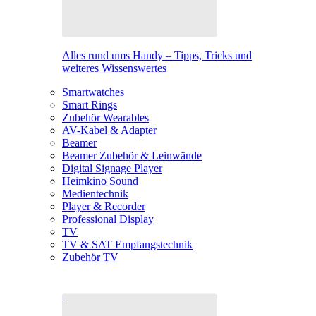
Alles rund ums Handy – Tipps, Tricks und
weiteres Wissenswertes
Smartwatches
Smart Rings
Zubehör Wearables
AV-Kabel & Adapter
Beamer
Beamer Zubehör & Leinwände
Digital Signage Player
Heimkino Sound
Medientechnik
Player & Recorder
Professional Display
TV
TV & SAT Empfangstechnik
Zubehör TV