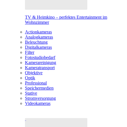
TV & Heimkino – perfektes Entertainment im
Wohnzimmer
Actionkameras
Analogkameras
Beleuchtung
Digitalkameras
Filter
Fotostudiobedarf
Kamerareinigung
Kameratransport
Objektive
Optik
Professional
Speichermedien
Stative
Stromversorgung
Videokameras