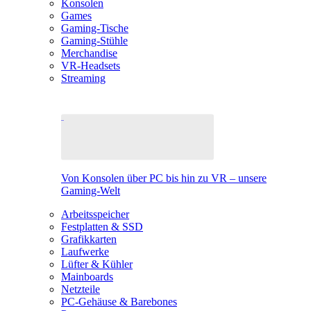
Konsolen
Games
Gaming-Tische
Gaming-Stühle
Merchandise
VR-Headsets
Streaming
Von Konsolen über PC bis hin zu VR – unsere
Gaming-Welt
Arbeitsspeicher
Festplatten & SSD
Grafikkarten
Laufwerke
Lüfter & Kühler
Mainboards
Netzteile
PC-Gehäuse & Barebones