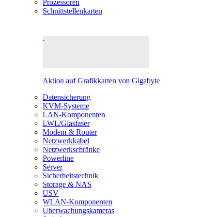
Prozessoren
Schnittstellenkarten
Aktion auf Grafikkarten von Gigabyte
Datensicherung
KVM-Systeme
LAN-Komponenten
LWL/Glasfaser
Modem & Router
Netzwerkkabel
Netzwerkschränke
Powerline
Server
Sicherheitstechnik
Storage & NAS
USV
WLAN-Komponenten
Überwachungskameras