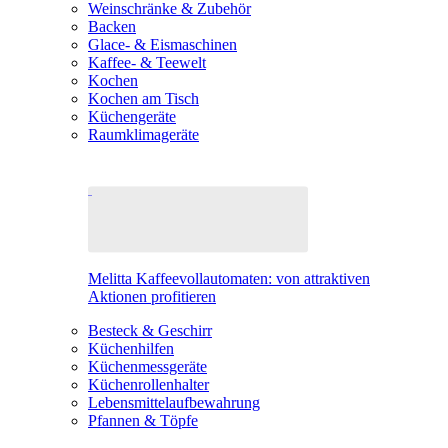
Weinschränke & Zubehör
Backen
Glace- & Eismaschinen
Kaffee- & Teewelt
Kochen
Kochen am Tisch
Küchengeräte
Raumklimageräte
Melitta Kaffeevollautomaten: von attraktiven
Aktionen profitieren
Besteck & Geschirr
Küchenhilfen
Küchenmessgeräte
Küchenrollenhalter
Lebensmittelaufbewahrung
Pfannen & Töpfe