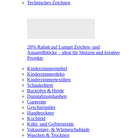
Technisches Zeichnen
20% Rabatt auf Lumart Zeichen- und
Aquarellblöcke – ideal für Skizzen und kreative
Projekte
Kinderzimmermöbel
Kinderzimmerdeko
Kinderzimmertextilien
Schaukeltiere
Backöfen & Herde
Dunstabzugshauben
Gargeräte
Geschirrspüler
Handtrockner
Kochfeld
Kühl- und Gefriergeräte
Vakuumier- & Wärmeschublade
Waschen & Trocknen