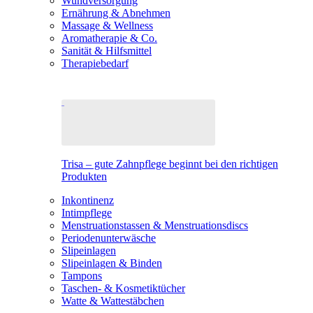
Wundversorgung
Ernährung & Abnehmen
Massage & Wellness
Aromatherapie & Co.
Sanität & Hilfsmittel
Therapiebedarf
Trisa – gute Zahnpflege beginnt bei den richtigen
Produkten
Inkontinenz
Intimpflege
Menstruationstassen & Menstruationsdiscs
Periodenunterwäsche
Slipeinlagen
Slipeinlagen & Binden
Tampons
Taschen- & Kosmetiktücher
Watte & Wattestäbchen