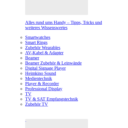
Alles rund ums Handy – Tipps, Tricks und
weiteres Wissenswertes
Smartwatches
Smart Rings
Zubehör Wearables
AV-Kabel & Adapter
Beamer
Beamer Zubehör & Leinwände
Digital Signage Player
Heimkino Sound
Medientechnik
Player & Recorder
Professional Display
TV
TV & SAT Empfangstechnik
Zubehör TV