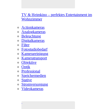
TV & Heimkino – perfektes Entertainment im
Wohnzimmer
Actionkameras
Analogkameras
Beleuchtung
Digitalkameras
Filter
Fotostudiobedarf
Kamerareinigung
Kameratransport
Objektive
Optik
Professional
Speichermedien
Stative
Stromversorgung
Videokameras