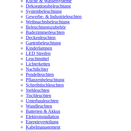
Küche & Wassersysteme
Dekorationsbeleuchtung
Systembeleuchtung
Gewerbe- & Industrieleuchten
Weihnachtsbeleuchtung
Beleuchtungszubehör
Badezimmerleuchten
Deckenleuchten
Gartenbeleuchtung
Kinderlampen
LED Streifen
Leuchtmittel
Lichterketten
Nachtlichter
Pendelleuchten
Pflanzenbeleuchtung
Schreibtischleuchten
Stehleuchten
Tischleuchten
Unterbauleuchten
Wandleuchten
Batterien & Akkus
Elektroinstallation
Energieverteilung
Kabelmanagement