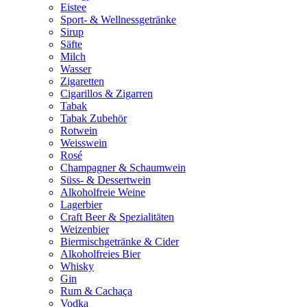
Eistee
Sport- & Wellnessgetränke
Sirup
Säfte
Milch
Wasser
Zigaretten
Cigarillos & Zigarren
Tabak
Tabak Zubehör
Rotwein
Weisswein
Rosé
Champagner & Schaumwein
Süss- & Dessertwein
Alkoholfreie Weine
Lagerbier
Craft Beer & Spezialitäten
Weizenbier
Biermischgetränke & Cider
Alkoholfreies Bier
Whisky
Gin
Rum & Cachaça
Vodka