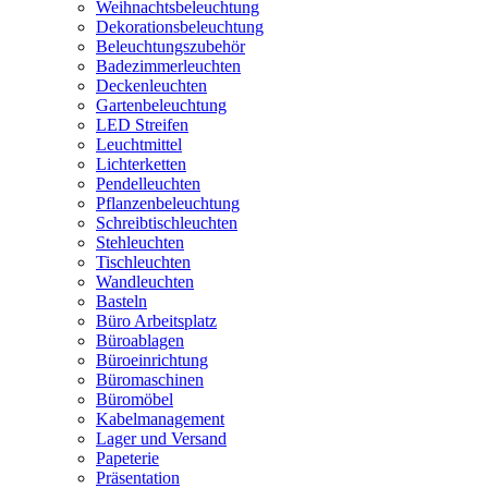
Weihnachtsbeleuchtung
Dekorationsbeleuchtung
Beleuchtungszubehör
Badezimmerleuchten
Deckenleuchten
Gartenbeleuchtung
LED Streifen
Leuchtmittel
Lichterketten
Pendelleuchten
Pflanzenbeleuchtung
Schreibtischleuchten
Stehleuchten
Tischleuchten
Wandleuchten
Basteln
Büro Arbeitsplatz
Büroablagen
Büroeinrichtung
Büromaschinen
Büromöbel
Kabelmanagement
Lager und Versand
Papeterie
Präsentation