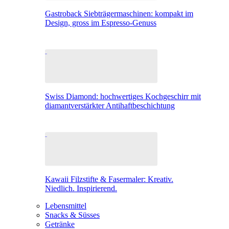
Gastroback Siebträgermaschinen: kompakt im
Design, gross im Espresso-Genuss
Swiss Diamond: hochwertiges Kochgeschirr mit
diamantverstärkter Antihaftbeschichtung
Kawaii Filzstifte & Fasermaler: Kreativ.
Niedlich. Inspirierend.
Lebensmittel
Snacks & Süsses
Getränke