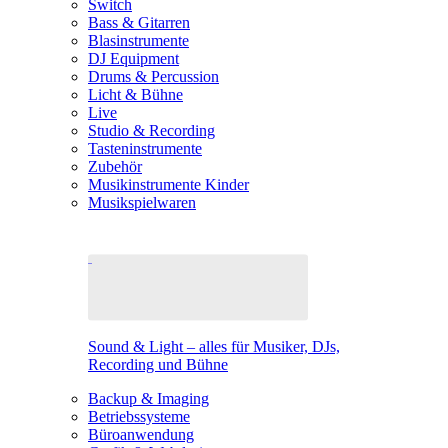
Switch
Bass & Gitarren
Blasinstrumente
DJ Equipment
Drums & Percussion
Licht & Bühne
Live
Studio & Recording
Tasteninstrumente
Zubehör
Musikinstrumente Kinder
Musikspielwaren
Sound & Light – alles für Musiker, DJs,
Recording und Bühne
Backup & Imaging
Betriebssysteme
Büroanwendung