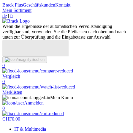
Brack Plus
Geschäftskunden
Kontakt
Mein Sortiment
de
|
fr
Wenn die Ergebnisse der automatischen Vervollständigung
verfügbar sind, verwenden Sie die Pfeiltasten nach oben und nach
unten zur Überprüfung und die Eingabetaste zur Auswahl.
Suchen
0
Vergleich
0
Merklisten
Mein Konto
Anmelden
0
CHF
0.00
IT & Multimedia