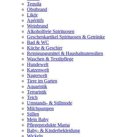
Tequila
Obstbrand
Likör
Apéritifs
Weinbrand
Alkoholfreie Spirituosen
Geschenkartikel Spirituosen & Getränke
Bad & WC
Küche & Geschirr
Reinigungsmittel & Haushaltsutensilien
Waschen & Textilpflege
Hundewelt
Katzenwelt
Nagerwelt
Tiere im Garten
Aquaristik
Terraristik
Teich
Umstands- & Stillmode
Milchpumpen
Stillen
Mein Baby
Pflegeprodukte Mama
Baby- & Kinderbekleidung
Wickeln