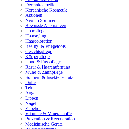
Dermokosmetik
Koreanische Kosmetik
Aktionen
Neu im Sortiment
Bewusste Alternativen
Haarpflege
Haarstyling
Haarcoloration
Beauty- & Pflegetools
Gesichtspflege
Körperpflege
Hand & Fusspflege
Rasur & Haarentfernung
Mund & Zahnpflege
Sonnen- & Insektenschutz
Düfte
Teint
Augen
Lippen
Nägel
Zubehör
Vitamine & Mineralstoffe
Prävention & Regeneration
Medizinische Geräte