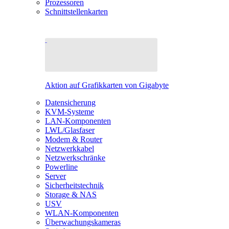
Prozessoren
Schnittstellenkarten
Aktion auf Grafikkarten von Gigabyte
Datensicherung
KVM-Systeme
LAN-Komponenten
LWL/Glasfaser
Modem & Router
Netzwerkkabel
Netzwerkschränke
Powerline
Server
Sicherheitstechnik
Storage & NAS
USV
WLAN-Komponenten
Überwachungskameras