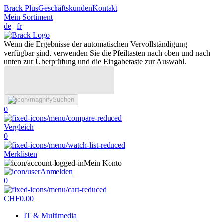
Brack Plus
Geschäftskunden
Kontakt
Mein Sortiment
de
|
fr
Wenn die Ergebnisse der automatischen Vervollständigung
verfügbar sind, verwenden Sie die Pfeiltasten nach oben und nach
unten zur Überprüfung und die Eingabetaste zur Auswahl.
Suchen
0
Vergleich
0
Merklisten
Mein Konto
Anmelden
0
CHF
0.00
IT & Multimedia