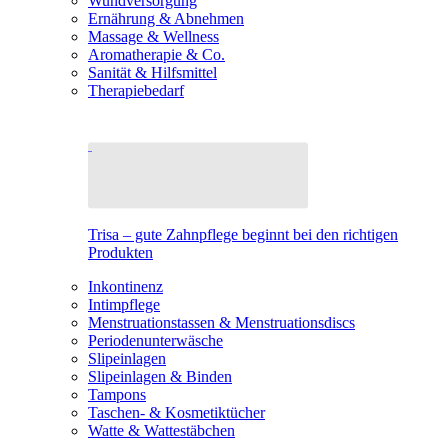
Wundversorgung
Ernährung & Abnehmen
Massage & Wellness
Aromatherapie & Co.
Sanität & Hilfsmittel
Therapiebedarf
Trisa – gute Zahnpflege beginnt bei den richtigen
Produkten
Inkontinenz
Intimpflege
Menstruationstassen & Menstruationsdiscs
Periodenunterwäsche
Slipeinlagen
Slipeinlagen & Binden
Tampons
Taschen- & Kosmetiktücher
Watte & Wattestäbchen