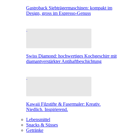
Gastroback Siebträgermaschinen: kompakt im
Design, gross im Espresso-Genuss
Swiss Diamond: hochwertiges Kochgeschirr mit
diamantverstärkter Antihaftbeschichtung
Kawaii Filzstifte & Fasermaler: Kreativ.
Niedlich. Inspirierend.
Lebensmittel
Snacks & Süsses
Getränke