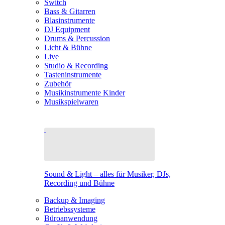
Switch
Bass & Gitarren
Blasinstrumente
DJ Equipment
Drums & Percussion
Licht & Bühne
Live
Studio & Recording
Tasteninstrumente
Zubehör
Musikinstrumente Kinder
Musikspielwaren
Sound & Light – alles für Musiker, DJs,
Recording und Bühne
Backup & Imaging
Betriebssysteme
Büroanwendung