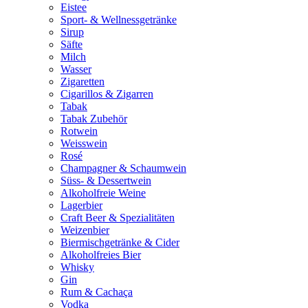
Eistee
Sport- & Wellnessgetränke
Sirup
Säfte
Milch
Wasser
Zigaretten
Cigarillos & Zigarren
Tabak
Tabak Zubehör
Rotwein
Weisswein
Rosé
Champagner & Schaumwein
Süss- & Dessertwein
Alkoholfreie Weine
Lagerbier
Craft Beer & Spezialitäten
Weizenbier
Biermischgetränke & Cider
Alkoholfreies Bier
Whisky
Gin
Rum & Cachaça
Vodka