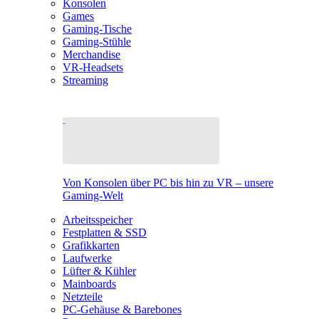
Konsolen
Games
Gaming-Tische
Gaming-Stühle
Merchandise
VR-Headsets
Streaming
Von Konsolen über PC bis hin zu VR – unsere
Gaming-Welt
Arbeitsspeicher
Festplatten & SSD
Grafikkarten
Laufwerke
Lüfter & Kühler
Mainboards
Netzteile
PC-Gehäuse & Barebones