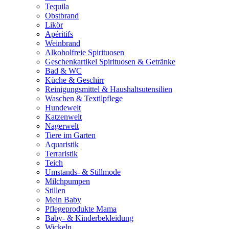
Tequila
Obstbrand
Likör
Apéritifs
Weinbrand
Alkoholfreie Spirituosen
Geschenkartikel Spirituosen & Getränke
Bad & WC
Küche & Geschirr
Reinigungsmittel & Haushaltsutensilien
Waschen & Textilpflege
Hundewelt
Katzenwelt
Nagerwelt
Tiere im Garten
Aquaristik
Terraristik
Teich
Umstands- & Stillmode
Milchpumpen
Stillen
Mein Baby
Pflegeprodukte Mama
Baby- & Kinderbekleidung
Wickeln