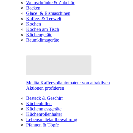
Weinschränke & Zubehör
Backen
Glace- & Eismaschinen
Kaffee- & Teewelt
Kochen
Kochen am Tisch
Küchengeräte
Raumklimageräte
Melitta Kaffeevollautomaten: von attraktiven
Aktionen profitieren
Besteck & Geschirr
Küchenhilfen
Küchenmessgeräte
Küchenrollenhalter
Lebensmittelaufbewahrung
Pfannen & Töpfe