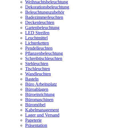
Weihnachtsbeleuchtung
Dekorationsbeleuchtung
Beleuchtungszubehör
Badezimmerleuchten
Deckenleuchten
Gartenbeleuchtung
LED Streifen
Leuchtmittel
Lichterketten
Pendelleuchten
Pflanzenbeleuchtung
Schreibtischleuchten
Stehleuchten
Tischleuchten
Wandleuchten
Basteln
Büro Arbeitsplatz
Büroablagen
Büroeinrichtung
Büromaschinen
Büromöbel
Kabelmanagement
Lager und Versand
Papeterie
Präsentation