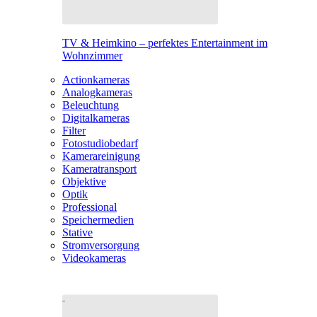
TV & Heimkino – perfektes Entertainment im
Wohnzimmer
Actionkameras
Analogkameras
Beleuchtung
Digitalkameras
Filter
Fotostudiobedarf
Kamerareinigung
Kameratransport
Objektive
Optik
Professional
Speichermedien
Stative
Stromversorgung
Videokameras