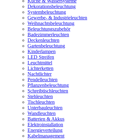
Küche & Wassersysteme
Dekorationsbeleuchtung
Systembeleuchtung
Gewerbe- & Industrieleuchten
Weihnachtsbeleuchtung
Beleuchtungszubehör
Badezimmerleuchten
Deckenleuchten
Gartenbeleuchtung
Kinderlampen
LED Streifen
Leuchtmittel
Lichterketten
Nachtlichter
Pendelleuchten
Pflanzenbeleuchtung
Schreibtischleuchten
Stehleuchten
Tischleuchten
Unterbauleuchten
Wandleuchten
Batterien & Akkus
Elektroinstallation
Energieverteilung
Kabelmanagement