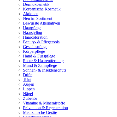
Dermokosmetik
Koreanische Kosmetik
Aktionen
Neu im Sortiment
Bewusste Alternativen
Haarpflege
Haarstyling
Haarcoloration
Beauty- & Pflegetools
Gesichtspflege
Körperpflege
Hand & Fusspflege
Rasur & Haarentfernung
Mund & Zahnpflege
Sonnen- & Insektenschutz
Düfte
Teint
Augen
Lippen
Nägel
Zubehör
Vitamine & Mineralstoffe
Prävention & Regeneration
Medizinische Geräte