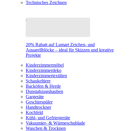
Technisches Zeichnen
20% Rabatt auf Lumart Zeichen- und
Aquarellblöcke – ideal für Skizzen und kreative
Projekte
Kinderzimmermöbel
Kinderzimmerdeko
Kinderzimmertextilien
Schaukeltiere
Backöfen & Herde
Dunstabzugshauben
Gargeräte
Geschirrspüler
Handtrockner
Kochfeld
Kühl- und Gefriergeräte
Vakuumier- & Wärmeschublade
Waschen & Trocknen