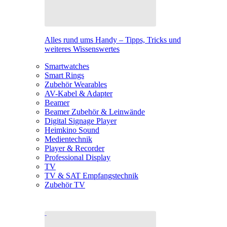
Alles rund ums Handy – Tipps, Tricks und
weiteres Wissenswertes
Smartwatches
Smart Rings
Zubehör Wearables
AV-Kabel & Adapter
Beamer
Beamer Zubehör & Leinwände
Digital Signage Player
Heimkino Sound
Medientechnik
Player & Recorder
Professional Display
TV
TV & SAT Empfangstechnik
Zubehör TV