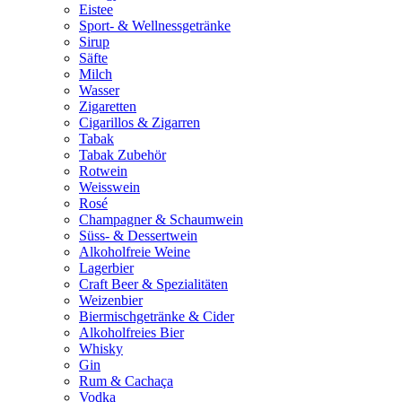
Eistee
Sport- & Wellnessgetränke
Sirup
Säfte
Milch
Wasser
Zigaretten
Cigarillos & Zigarren
Tabak
Tabak Zubehör
Rotwein
Weisswein
Rosé
Champagner & Schaumwein
Süss- & Dessertwein
Alkoholfreie Weine
Lagerbier
Craft Beer & Spezialitäten
Weizenbier
Biermischgetränke & Cider
Alkoholfreies Bier
Whisky
Gin
Rum & Cachaça
Vodka