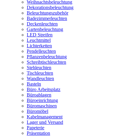
Weihnachtsbeleuchtung
Dekorationsbeleuchtung
Beleuchtungszubehör
Badezimmerleuchten
Deckenleuchten
Gartenbeleuchtung
LED Streifen
Leuchtmittel
Lichterketten
Pendelleuchten
Pflanzenbeleuchtung
Schreibtischleuchten
Stehleuchten
Tischleuchten
Wandleuchten
Basteln
Büro Arbeitsplatz
Büroablagen
Büroeinrichtung
Büromaschinen
Büromöbel
Kabelmanagement
Lager und Versand
Papeterie
Präsentation