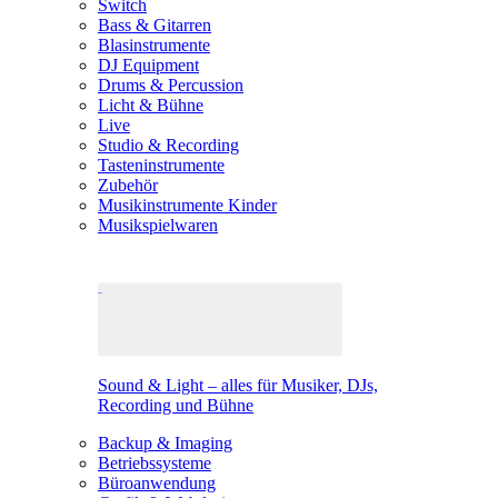
Switch
Bass & Gitarren
Blasinstrumente
DJ Equipment
Drums & Percussion
Licht & Bühne
Live
Studio & Recording
Tasteninstrumente
Zubehör
Musikinstrumente Kinder
Musikspielwaren
Sound & Light – alles für Musiker, DJs,
Recording und Bühne
Backup & Imaging
Betriebssysteme
Büroanwendung