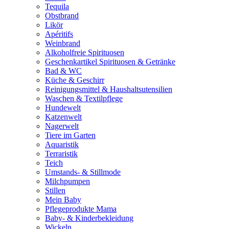
Tequila
Obstbrand
Likör
Apéritifs
Weinbrand
Alkoholfreie Spirituosen
Geschenkartikel Spirituosen & Getränke
Bad & WC
Küche & Geschirr
Reinigungsmittel & Haushaltsutensilien
Waschen & Textilpflege
Hundewelt
Katzenwelt
Nagerwelt
Tiere im Garten
Aquaristik
Terraristik
Teich
Umstands- & Stillmode
Milchpumpen
Stillen
Mein Baby
Pflegeprodukte Mama
Baby- & Kinderbekleidung
Wickeln