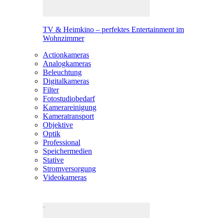
TV & Heimkino – perfektes Entertainment im
Wohnzimmer
Actionkameras
Analogkameras
Beleuchtung
Digitalkameras
Filter
Fotostudiobedarf
Kamerareinigung
Kameratransport
Objektive
Optik
Professional
Speichermedien
Stative
Stromversorgung
Videokameras