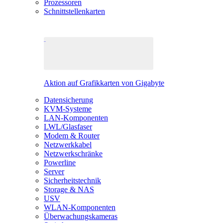
Prozessoren
Schnittstellenkarten
Aktion auf Grafikkarten von Gigabyte
Datensicherung
KVM-Systeme
LAN-Komponenten
LWL/Glasfaser
Modem & Router
Netzwerkkabel
Netzwerkschränke
Powerline
Server
Sicherheitstechnik
Storage & NAS
USV
WLAN-Komponenten
Überwachungskameras