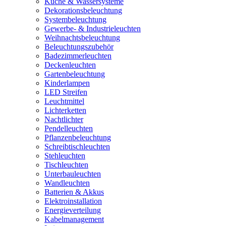
Küche & Wassersysteme
Dekorationsbeleuchtung
Systembeleuchtung
Gewerbe- & Industrieleuchten
Weihnachtsbeleuchtung
Beleuchtungszubehör
Badezimmerleuchten
Deckenleuchten
Gartenbeleuchtung
Kinderlampen
LED Streifen
Leuchtmittel
Lichterketten
Nachtlichter
Pendelleuchten
Pflanzenbeleuchtung
Schreibtischleuchten
Stehleuchten
Tischleuchten
Unterbauleuchten
Wandleuchten
Batterien & Akkus
Elektroinstallation
Energieverteilung
Kabelmanagement