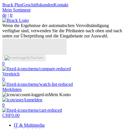
Brack Plus
Geschäftskunden
Kontakt
Mein Sortiment
de
|
fr
Wenn die Ergebnisse der automatischen Vervollständigung
verfügbar sind, verwenden Sie die Pfeiltasten nach oben und nach
unten zur Überprüfung und die Eingabetaste zur Auswahl.
Suchen
0
Vergleich
0
Merklisten
Mein Konto
Anmelden
0
CHF
0.00
IT & Multimedia