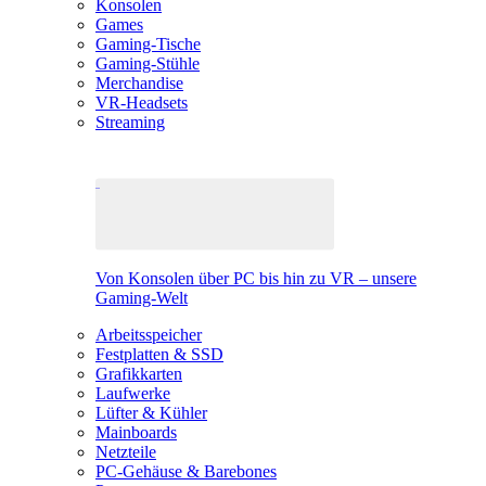
Konsolen
Games
Gaming-Tische
Gaming-Stühle
Merchandise
VR-Headsets
Streaming
Von Konsolen über PC bis hin zu VR – unsere
Gaming-Welt
Arbeitsspeicher
Festplatten & SSD
Grafikkarten
Laufwerke
Lüfter & Kühler
Mainboards
Netzteile
PC-Gehäuse & Barebones