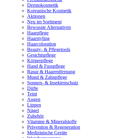
Dermokosmetik
Koreanische Kosmetik
Aktionen
Neu im Sortiment
Bewusste Alternativen
Haarpflege
Haarstyling
Haarcoloration
Beauty- & Pflegetools
Gesichtspflege
Körperpflege
Hand & Fusspflege
Rasur & Haarentfernung
Mund & Zahnpflege
Sonnen- & Insektenschutz
Düfte
Teint
Augen
Lippen
Nägel
Zubehör
Vitamine & Mineralstoffe
Prävention & Regeneration
Medizinische Geräte