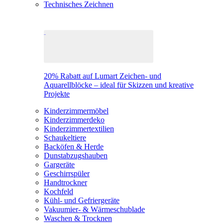
Technisches Zeichnen
20% Rabatt auf Lumart Zeichen- und
Aquarellblöcke – ideal für Skizzen und kreative
Projekte
Kinderzimmermöbel
Kinderzimmerdeko
Kinderzimmertextilien
Schaukeltiere
Backöfen & Herde
Dunstabzugshauben
Gargeräte
Geschirrspüler
Handtrockner
Kochfeld
Kühl- und Gefriergeräte
Vakuumier- & Wärmeschublade
Waschen & Trocknen