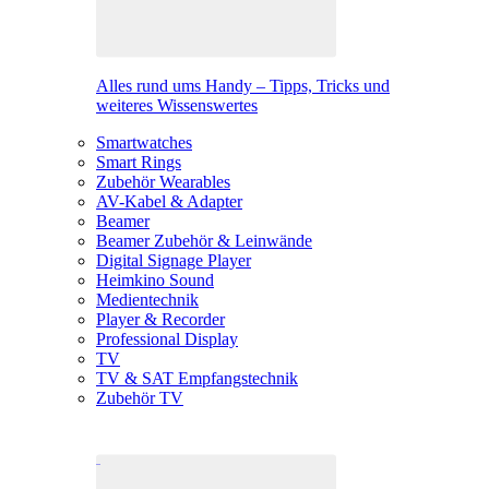
Alles rund ums Handy – Tipps, Tricks und
weiteres Wissenswertes
Smartwatches
Smart Rings
Zubehör Wearables
AV-Kabel & Adapter
Beamer
Beamer Zubehör & Leinwände
Digital Signage Player
Heimkino Sound
Medientechnik
Player & Recorder
Professional Display
TV
TV & SAT Empfangstechnik
Zubehör TV