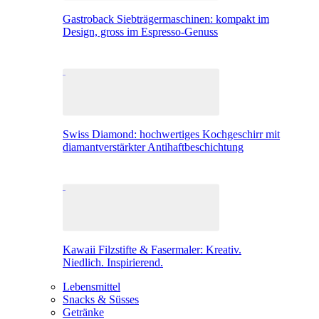
Gastroback Siebträgermaschinen: kompakt im
Design, gross im Espresso-Genuss
Swiss Diamond: hochwertiges Kochgeschirr mit
diamantverstärkter Antihaftbeschichtung
Kawaii Filzstifte & Fasermaler: Kreativ.
Niedlich. Inspirierend.
Lebensmittel
Snacks & Süsses
Getränke