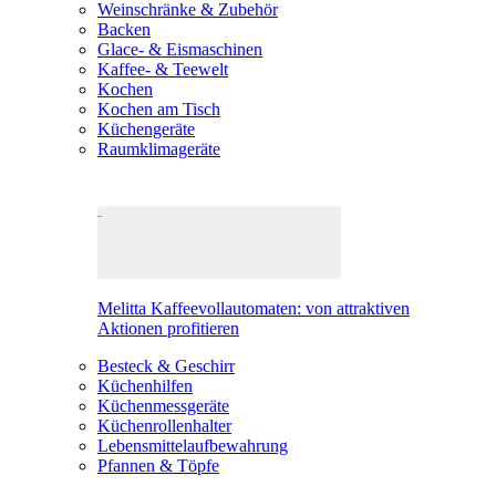
Weinschränke & Zubehör
Backen
Glace- & Eismaschinen
Kaffee- & Teewelt
Kochen
Kochen am Tisch
Küchengeräte
Raumklimageräte
Melitta Kaffeevollautomaten: von attraktiven
Aktionen profitieren
Besteck & Geschirr
Küchenhilfen
Küchenmessgeräte
Küchenrollenhalter
Lebensmittelaufbewahrung
Pfannen & Töpfe