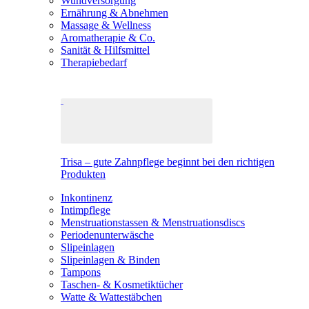
Wundversorgung
Ernährung & Abnehmen
Massage & Wellness
Aromatherapie & Co.
Sanität & Hilfsmittel
Therapiebedarf
Trisa – gute Zahnpflege beginnt bei den richtigen
Produkten
Inkontinenz
Intimpflege
Menstruationstassen & Menstruationsdiscs
Periodenunterwäsche
Slipeinlagen
Slipeinlagen & Binden
Tampons
Taschen- & Kosmetiktücher
Watte & Wattestäbchen