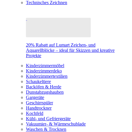
Technisches Zeichnen
20% Rabatt auf Lumart Zeichen- und
Aquarellblöcke – ideal für Skizzen und kreative
Projekte
Kinderzimmermöbel
Kinderzimmerdeko
Kinderzimmertextilien
Schaukeltiere
Backöfen & Herde
Dunstabzugshauben
Gargeräte
Geschirrspüler
Handtrockner
Kochfeld
Kühl- und Gefriergeräte
Vakuumier- & Wärmeschublade
Waschen & Trocknen