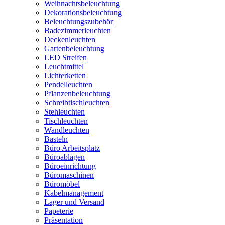
Weihnachtsbeleuchtung
Dekorationsbeleuchtung
Beleuchtungszubehör
Badezimmerleuchten
Deckenleuchten
Gartenbeleuchtung
LED Streifen
Leuchtmittel
Lichterketten
Pendelleuchten
Pflanzenbeleuchtung
Schreibtischleuchten
Stehleuchten
Tischleuchten
Wandleuchten
Basteln
Büro Arbeitsplatz
Büroablagen
Büroeinrichtung
Büromaschinen
Büromöbel
Kabelmanagement
Lager und Versand
Papeterie
Präsentation