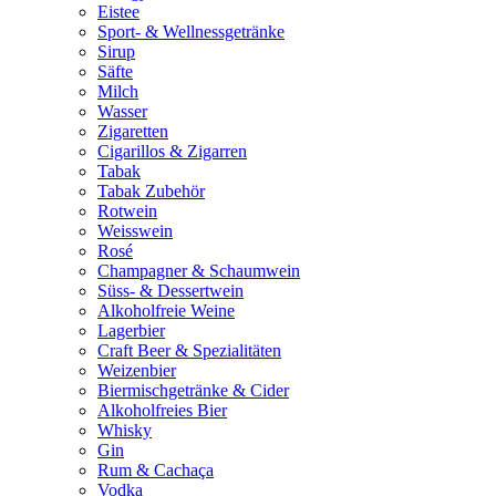
Eistee
Sport- & Wellnessgetränke
Sirup
Säfte
Milch
Wasser
Zigaretten
Cigarillos & Zigarren
Tabak
Tabak Zubehör
Rotwein
Weisswein
Rosé
Champagner & Schaumwein
Süss- & Dessertwein
Alkoholfreie Weine
Lagerbier
Craft Beer & Spezialitäten
Weizenbier
Biermischgetränke & Cider
Alkoholfreies Bier
Whisky
Gin
Rum & Cachaça
Vodka