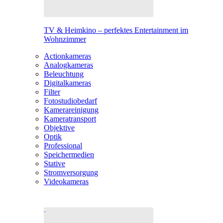
TV & Heimkino – perfektes Entertainment im
Wohnzimmer
Actionkameras
Analogkameras
Beleuchtung
Digitalkameras
Filter
Fotostudiobedarf
Kamerareinigung
Kameratransport
Objektive
Optik
Professional
Speichermedien
Stative
Stromversorgung
Videokameras