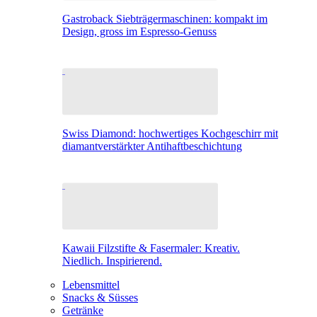
Gastroback Siebträgermaschinen: kompakt im
Design, gross im Espresso-Genuss
Swiss Diamond: hochwertiges Kochgeschirr mit
diamantverstärkter Antihaftbeschichtung
Kawaii Filzstifte & Fasermaler: Kreativ.
Niedlich. Inspirierend.
Lebensmittel
Snacks & Süsses
Getränke