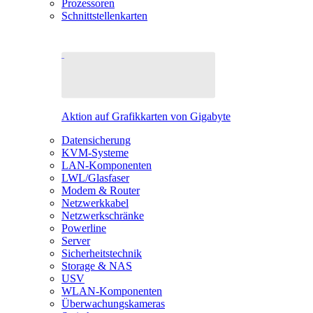
Prozessoren
Schnittstellenkarten
Aktion auf Grafikkarten von Gigabyte
Datensicherung
KVM-Systeme
LAN-Komponenten
LWL/Glasfaser
Modem & Router
Netzwerkkabel
Netzwerkschränke
Powerline
Server
Sicherheitstechnik
Storage & NAS
USV
WLAN-Komponenten
Überwachungskameras