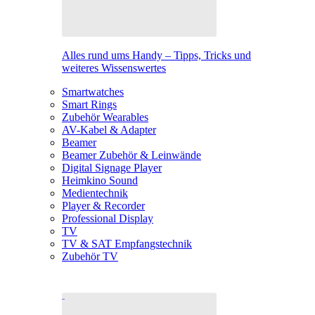
Alles rund ums Handy – Tipps, Tricks und
weiteres Wissenswertes
Smartwatches
Smart Rings
Zubehör Wearables
AV-Kabel & Adapter
Beamer
Beamer Zubehör & Leinwände
Digital Signage Player
Heimkino Sound
Medientechnik
Player & Recorder
Professional Display
TV
TV & SAT Empfangstechnik
Zubehör TV