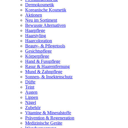
Dermokosmetik
Koreanische Kosmetik
Aktionen
Neu im Sortiment
Bewusste Alternativen
Haarpflege
Haarstyling
Haarcoloration
Beauty- & Pflegetools
Gesichtspflege
Körperpflege
Hand & Fusspflege
Rasur & Haarentfernung
Mund & Zahnpflege
Sonnen- & Insektenschutz
Düfte
Teint
Augen
Lippen
Nägel
Zubehör
Vitamine & Mineralstoffe
Prävention & Regeneration
Medizinische Geräte