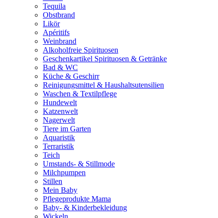
Tequila
Obstbrand
Likör
Apéritifs
Weinbrand
Alkoholfreie Spirituosen
Geschenkartikel Spirituosen & Getränke
Bad & WC
Küche & Geschirr
Reinigungsmittel & Haushaltsutensilien
Waschen & Textilpflege
Hundewelt
Katzenwelt
Nagerwelt
Tiere im Garten
Aquaristik
Terraristik
Teich
Umstands- & Stillmode
Milchpumpen
Stillen
Mein Baby
Pflegeprodukte Mama
Baby- & Kinderbekleidung
Wickeln