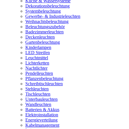
Küche & Wassersysteme
Dekorationsbeleuchtung
Systembeleuchtung
Gewerbe- & Industrieleuchten
Weihnachtsbeleuchtung
Beleuchtungszubehör
Badezimmerleuchten
Deckenleuchten
Gartenbeleuchtung
Kinderlampen
LED Streifen
Leuchtmittel
Lichterketten
Nachtlichter
Pendelleuchten
Pflanzenbeleuchtung
Schreibtischleuchten
Stehleuchten
Tischleuchten
Unterbauleuchten
Wandleuchten
Batterien & Akkus
Elektroinstallation
Energieverteilung
Kabelmanagement