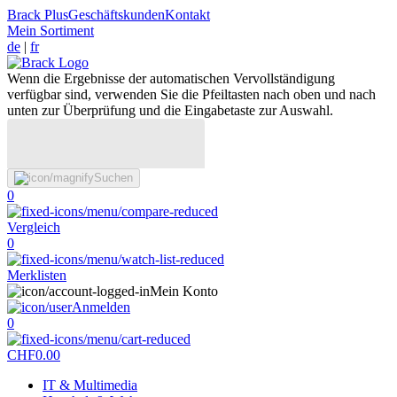
Brack Plus
Geschäftskunden
Kontakt
Mein Sortiment
de
|
fr
Wenn die Ergebnisse der automatischen Vervollständigung
verfügbar sind, verwenden Sie die Pfeiltasten nach oben und nach
unten zur Überprüfung und die Eingabetaste zur Auswahl.
Suchen
0
Vergleich
0
Merklisten
Mein Konto
Anmelden
0
CHF
0.00
IT & Multimedia