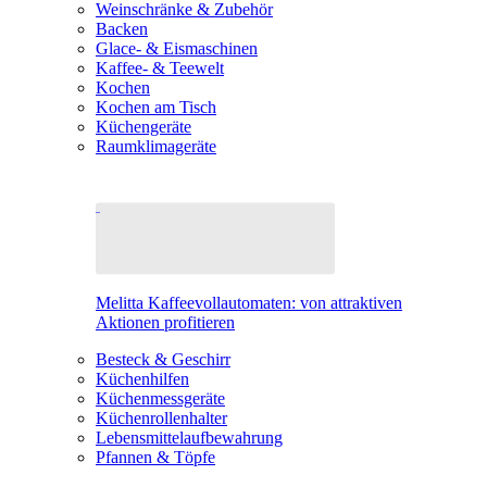
Weinschränke & Zubehör
Backen
Glace- & Eismaschinen
Kaffee- & Teewelt
Kochen
Kochen am Tisch
Küchengeräte
Raumklimageräte
Melitta Kaffeevollautomaten: von attraktiven
Aktionen profitieren
Besteck & Geschirr
Küchenhilfen
Küchenmessgeräte
Küchenrollenhalter
Lebensmittelaufbewahrung
Pfannen & Töpfe