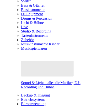
Switch
Bass & Gitarren
Blasinstrumente
DJ Equipment
Drums & Percussion
Licht & Bühne
Live
Studio & Recording
Tasteninstrumente
Zubehör
Musikinstrumente Kinder
Musikspielwaren
Sound & Light – alles für Musiker, DJs,
Recording und Bühne
Backup & Imaging
Betriebssysteme
Büroanwendung