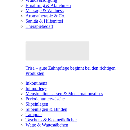
Wundversorgung
Ernährung & Abnehmen
Massage & Wellness
Aromatherapie & Co.
Sanität & Hilfsmittel
Therapiebedarf
Trisa – gute Zahnpflege beginnt bei den richtigen
Produkten
Inkontinenz
Intimpflege
Menstruationstassen & Menstruationsdiscs
Periodenunterwäsche
Slipeinlagen
Slipeinlagen & Binden
Tampons
Taschen- & Kosmetiktücher
Watte & Wattestäbchen