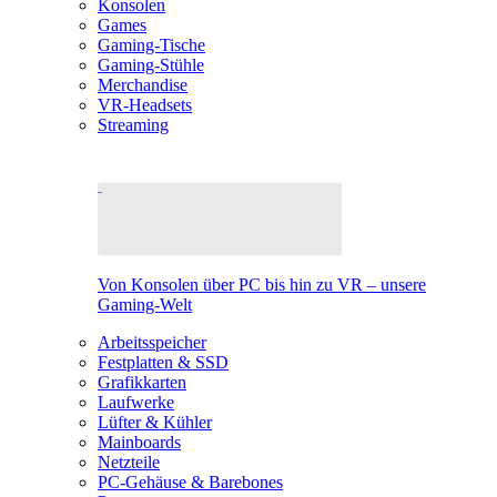
Konsolen
Games
Gaming-Tische
Gaming-Stühle
Merchandise
VR-Headsets
Streaming
Von Konsolen über PC bis hin zu VR – unsere
Gaming-Welt
Arbeitsspeicher
Festplatten & SSD
Grafikkarten
Laufwerke
Lüfter & Kühler
Mainboards
Netzteile
PC-Gehäuse & Barebones