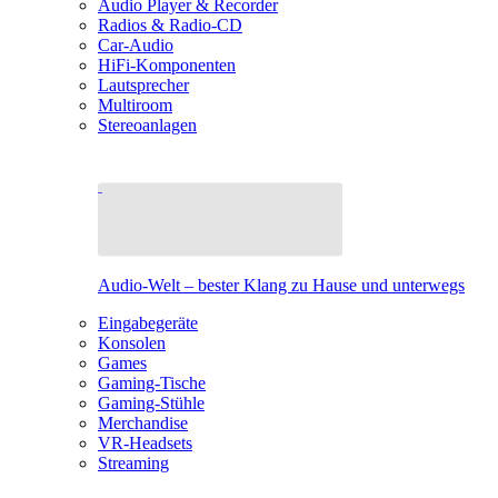
Audio Player & Recorder
Radios & Radio-CD
Car-Audio
HiFi-Komponenten
Lautsprecher
Multiroom
Stereoanlagen
Audio-Welt – bester Klang zu Hause und unterwegs
Eingabegeräte
Konsolen
Games
Gaming-Tische
Gaming-Stühle
Merchandise
VR-Headsets
Streaming