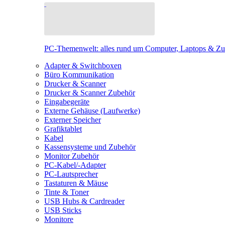
PC-Themenwelt: alles rund um Computer, Laptops & Z
Adapter & Switchboxen
Büro Kommunikation
Drucker & Scanner
Drucker & Scanner Zubehör
Eingabegeräte
Externe Gehäuse (Laufwerke)
Externer Speicher
Grafiktablet
Kabel
Kassensysteme und Zubehör
Monitor Zubehör
PC-Kabel/-Adapter
PC-Lautsprecher
Tastaturen & Mäuse
Tinte & Toner
USB Hubs & Cardreader
USB Sticks
Monitore