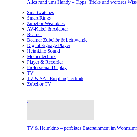
Alles rund ums Handy – Tipps, Tricks und weiteres Wis
Smartwatches
Smart Rings
Zubehör Wearables
AV-Kabel & Adapter
Beamer
Beamer Zubehör & Leinwände
Digital Signage Player
Heimkino Sound
Medientechnik
Player & Recorder
Professional Display
TV
TV & SAT Empfangstechnik
Zubehör TV
TV & Heimkino – perfektes Entertainment im Wohnzim