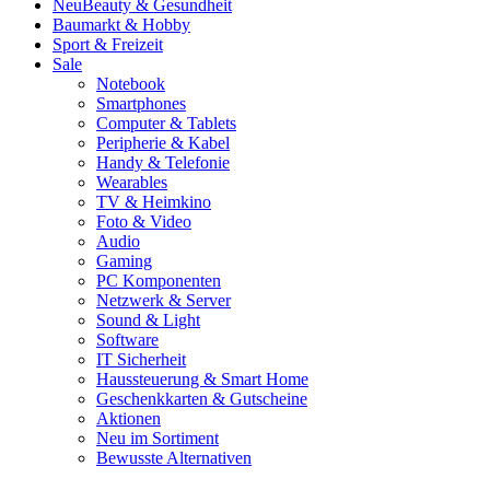
Neu
Beauty & Gesundheit
Baumarkt & Hobby
Sport & Freizeit
Sale
Notebook
Smartphones
Computer & Tablets
Peripherie & Kabel
Handy & Telefonie
Wearables
TV & Heimkino
Foto & Video
Audio
Gaming
PC Komponenten
Netzwerk & Server
Sound & Light
Software
IT Sicherheit
Haussteuerung & Smart Home
Geschenkkarten & Gutscheine
Aktionen
Neu im Sortiment
Bewusste Alternativen