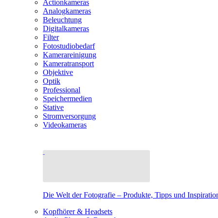
Actionkameras
Analogkameras
Beleuchtung
Digitalkameras
Filter
Fotostudiobedarf
Kamerareinigung
Kameratransport
Objektive
Optik
Professional
Speichermedien
Stative
Stromversorgung
Videokameras
Die Welt der Fotografie – Produkte, Tipps und Inspiratio
Kopfhörer & Headsets