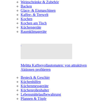
Weinschränke & Zubehör
Backen
Glace- & Eismaschinen
Kaffee- & Teewelt
Kochen
Kochen am Tisch
Küchengeräte
Raumklimageräte
Melitta Kaffeevollautomaten: von attraktiven
Aktionen profitieren
Besteck & Geschirr
Küchenhilfen
Küchenmessgeräte
Küchenrollenhalter
Lebensmittelaufbewahrung
Pfannen & Töpfe