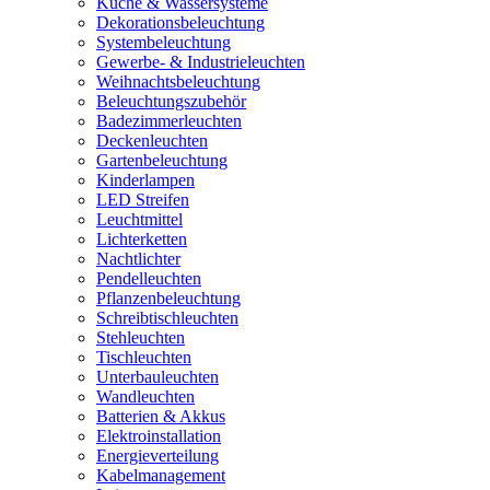
Küche & Wassersysteme
Dekorationsbeleuchtung
Systembeleuchtung
Gewerbe- & Industrieleuchten
Weihnachtsbeleuchtung
Beleuchtungszubehör
Badezimmerleuchten
Deckenleuchten
Gartenbeleuchtung
Kinderlampen
LED Streifen
Leuchtmittel
Lichterketten
Nachtlichter
Pendelleuchten
Pflanzenbeleuchtung
Schreibtischleuchten
Stehleuchten
Tischleuchten
Unterbauleuchten
Wandleuchten
Batterien & Akkus
Elektroinstallation
Energieverteilung
Kabelmanagement