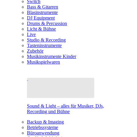
Switch
Bass & Gitarren
Blasinstrumente
DJ Equipment
Drums & Percussion
Licht & Bühne
Live
Studio & Recording
Tasteninstrumente
Zubehör
Musikinstrumente Kinder
Musikspielwaren
Sound & Light – alles für Musiker, DJs,
Recording und Bühne
Backup & Imaging
Betriebssysteme
Büroanwendung