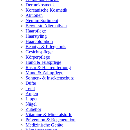
Dermokosmetik
Koreanische Kosmetik
Aktionen
Neu im Sortiment
Bewusste Alternativen
Haarpflege
Haarstyling
Haarcoloration
Beauty- & Pflegetools
Gesichtspflege
Körperpflege
Hand & Fusspflege
Rasur & Haarentfernung
Mund & Zahnpflege
Sonnen- & Insektenschutz
Düfte
Teint
Augen
Lippen
Nägel
Zubehör
Vitamine & Mineralstoffe
Prävention & Regeneration
Medizinische Geräte