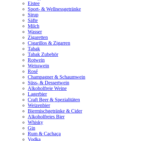
Eistee
Sport- & Wellnessgetränke
Sirup
Säfte
Milch
Wasser
Zigaretten
Cigarillos & Zigarren
Tabak
Tabak Zubehör
Rotwein
Weisswein
Rosé
Champagner & Schaumwein
Süss- & Dessertwein
Alkoholfreie Weine
Lagerbier
Craft Beer & Spezialitäten
Weizenbier
Biermischgetränke & Cider
Alkoholfreies Bier
Whisky
Gin
Rum & Cachaça
Vodka