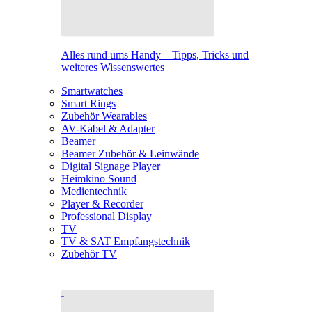
Alles rund ums Handy – Tipps, Tricks und
weiteres Wissenswertes
Smartwatches
Smart Rings
Zubehör Wearables
AV-Kabel & Adapter
Beamer
Beamer Zubehör & Leinwände
Digital Signage Player
Heimkino Sound
Medientechnik
Player & Recorder
Professional Display
TV
TV & SAT Empfangstechnik
Zubehör TV