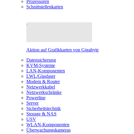
Prozessoren
Schnittstellenkarten
Aktion auf Grafikkarten von Gigabyte
Datensicherung
KVM-Systeme
LAN-Komponenten
LWL/Glasfaser
Modem & Router
Netzwerkkabel
Netzwerkschränke
Powerline
Server
Sicherheitstechnik
Storage & NAS
USV
WLAN-Komponenten
Überwachungskameras