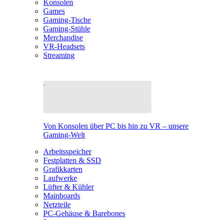
Konsolen
Games
Gaming-Tische
Gaming-Stühle
Merchandise
VR-Headsets
Streaming
Von Konsolen über PC bis hin zu VR – unsere
Gaming-Welt
Arbeitsspeicher
Festplatten & SSD
Grafikkarten
Laufwerke
Lüfter & Kühler
Mainboards
Netzteile
PC-Gehäuse & Barebones