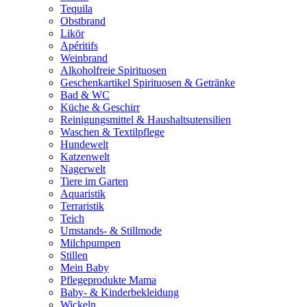
Tequila
Obstbrand
Likör
Apéritifs
Weinbrand
Alkoholfreie Spirituosen
Geschenkartikel Spirituosen & Getränke
Bad & WC
Küche & Geschirr
Reinigungsmittel & Haushaltsutensilien
Waschen & Textilpflege
Hundewelt
Katzenwelt
Nagerwelt
Tiere im Garten
Aquaristik
Terraristik
Teich
Umstands- & Stillmode
Milchpumpen
Stillen
Mein Baby
Pflegeprodukte Mama
Baby- & Kinderbekleidung
Wickeln