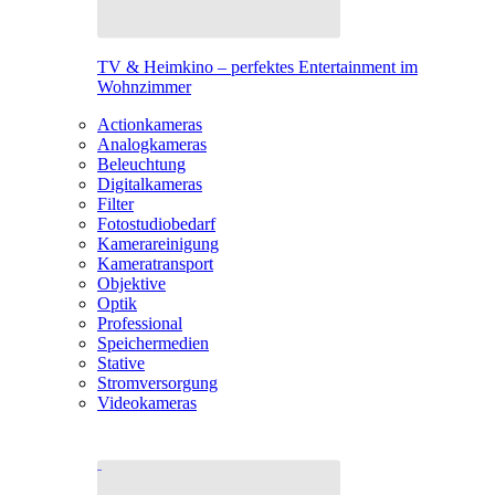
TV & Heimkino – perfektes Entertainment im
Wohnzimmer
Actionkameras
Analogkameras
Beleuchtung
Digitalkameras
Filter
Fotostudiobedarf
Kamerareinigung
Kameratransport
Objektive
Optik
Professional
Speichermedien
Stative
Stromversorgung
Videokameras