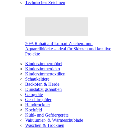
Technisches Zeichnen
20% Rabatt auf Lumart Zeichen- und
Aquarellblöcke – ideal für Skizzen und kreative
Projekte
Kinderzimmermöbel
Kinderzimmerdeko
Kinderzimmertextilien
Schaukeltiere
Backöfen & Herde
Dunstabzugshauben
Gargeräte
Geschirrspüler
Handtrockner
Kochfeld
Kühl- und Gefriergeräte
Vakuumier- & Wärmeschublade
Waschen & Trocknen