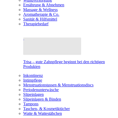
Wundversorgung
Ernährung & Abnehmen
Massage & Wellness
Aromatherapie & Co.
Sanität & Hilfsmittel
Therapiebedarf
Trisa – gute Zahnpflege beginnt bei den richtigen
Produkten
Inkontinenz
Intimpflege
Menstruationstassen & Menstruationsdiscs
Periodenunterwäsche
Slipeinlagen
Slipeinlagen & Binden
Tampons
Taschen- & Kosmetiktücher
Watte & Wattestäbchen