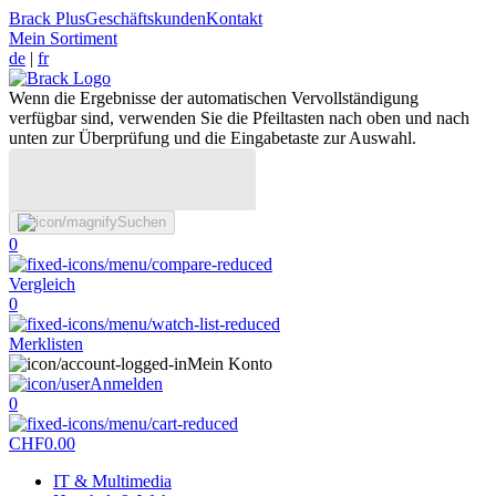
Brack Plus
Geschäftskunden
Kontakt
Mein Sortiment
de
|
fr
Wenn die Ergebnisse der automatischen Vervollständigung
verfügbar sind, verwenden Sie die Pfeiltasten nach oben und nach
unten zur Überprüfung und die Eingabetaste zur Auswahl.
Suchen
0
Vergleich
0
Merklisten
Mein Konto
Anmelden
0
CHF
0.00
IT & Multimedia