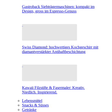
Gastroback Siebträgermaschinen: kompakt im
Design, gross im Espresso-Genuss
Swiss Diamond: hochwertiges Kochgeschirr mit
diamantverstärkter Antihaftbeschichtung
Kawaii Filzstifte & Fasermaler: Kreativ.
Niedlich. Inspirierend.
Lebensmittel
Snacks & Süsses
Getränke