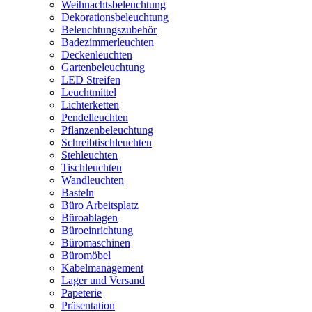
Weihnachtsbeleuchtung
Dekorationsbeleuchtung
Beleuchtungszubehör
Badezimmerleuchten
Deckenleuchten
Gartenbeleuchtung
LED Streifen
Leuchtmittel
Lichterketten
Pendelleuchten
Pflanzenbeleuchtung
Schreibtischleuchten
Stehleuchten
Tischleuchten
Wandleuchten
Basteln
Büro Arbeitsplatz
Büroablagen
Büroeinrichtung
Büromaschinen
Büromöbel
Kabelmanagement
Lager und Versand
Papeterie
Präsentation