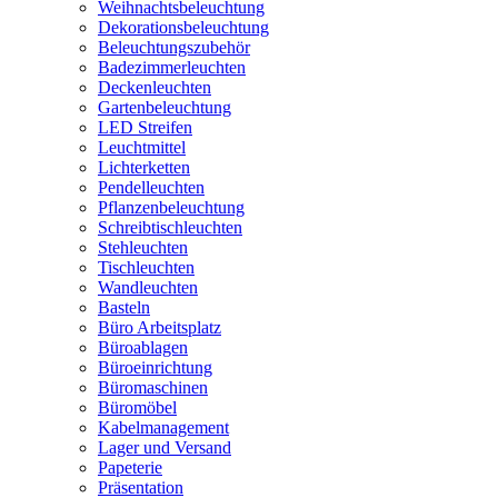
Weihnachtsbeleuchtung
Dekorationsbeleuchtung
Beleuchtungszubehör
Badezimmerleuchten
Deckenleuchten
Gartenbeleuchtung
LED Streifen
Leuchtmittel
Lichterketten
Pendelleuchten
Pflanzenbeleuchtung
Schreibtischleuchten
Stehleuchten
Tischleuchten
Wandleuchten
Basteln
Büro Arbeitsplatz
Büroablagen
Büroeinrichtung
Büromaschinen
Büromöbel
Kabelmanagement
Lager und Versand
Papeterie
Präsentation