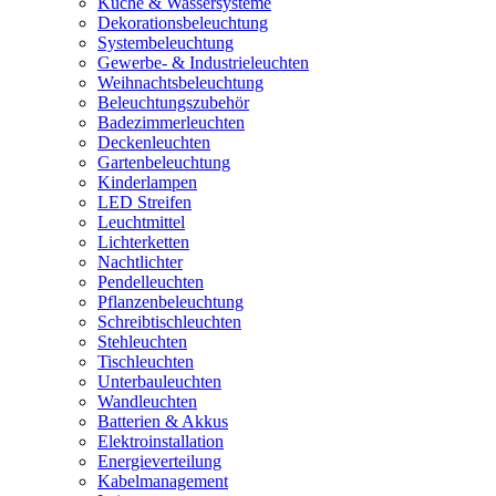
Küche & Wassersysteme
Dekorationsbeleuchtung
Systembeleuchtung
Gewerbe- & Industrieleuchten
Weihnachtsbeleuchtung
Beleuchtungszubehör
Badezimmerleuchten
Deckenleuchten
Gartenbeleuchtung
Kinderlampen
LED Streifen
Leuchtmittel
Lichterketten
Nachtlichter
Pendelleuchten
Pflanzenbeleuchtung
Schreibtischleuchten
Stehleuchten
Tischleuchten
Unterbauleuchten
Wandleuchten
Batterien & Akkus
Elektroinstallation
Energieverteilung
Kabelmanagement