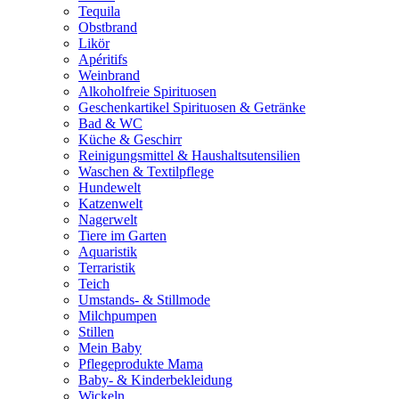
Tequila
Obstbrand
Likör
Apéritifs
Weinbrand
Alkoholfreie Spirituosen
Geschenkartikel Spirituosen & Getränke
Bad & WC
Küche & Geschirr
Reinigungsmittel & Haushaltsutensilien
Waschen & Textilpflege
Hundewelt
Katzenwelt
Nagerwelt
Tiere im Garten
Aquaristik
Terraristik
Teich
Umstands- & Stillmode
Milchpumpen
Stillen
Mein Baby
Pflegeprodukte Mama
Baby- & Kinderbekleidung
Wickeln