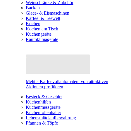
Weinschränke & Zubehör
Backen
Glace- & Eismaschinen
Kaffee- & Teewelt
Kochen
Kochen am Tisch
Küchengeräte
Raumklimageräte
Melitta Kaffeevollautomaten: von attraktiven
Aktionen profitieren
Besteck & Geschirr
Küchenhilfen
Küchenmessgeräte
Küchenrollenhalter
Lebensmittelaufbewahrung
Pfannen & Töpfe