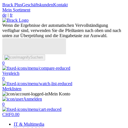
Brack Plus
Geschäftskunden
Kontakt
Mein Sortiment
de
|
fr
Wenn die Ergebnisse der automatischen Vervollständigung
verfügbar sind, verwenden Sie die Pfeiltasten nach oben und nach
unten zur Überprüfung und die Eingabetaste zur Auswahl.
Suchen
0
Vergleich
0
Merklisten
Mein Konto
Anmelden
0
CHF
0.00
IT & Multimedia