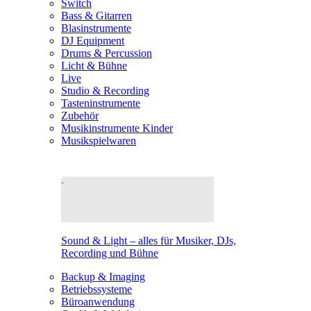
Switch
Bass & Gitarren
Blasinstrumente
DJ Equipment
Drums & Percussion
Licht & Bühne
Live
Studio & Recording
Tasteninstrumente
Zubehör
Musikinstrumente Kinder
Musikspielwaren
Sound & Light – alles für Musiker, DJs,
Recording und Bühne
Backup & Imaging
Betriebssysteme
Büroanwendung