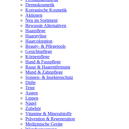
Dermokosmetik
Koreanische Kosmetik
Aktionen
Neu im Sortiment
Bewusste Alternativen
Haarpflege
Haarstyling
Haarcoloration
Beauty- & Pflegetools
Gesichtspflege
Körperpflege
Hand & Fusspflege
Rasur & Haarentfernung
Mund & Zahnpflege
Sonnen- & Insektenschutz
Düfte
Teint
Augen
Lippen
Nägel
Zubehör
Vitamine & Mineralstoffe
Prävention & Regeneration
Medizinische Geräte