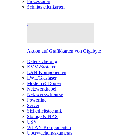
Prozessoren
Schnittstellenkarten
Aktion auf Grafikkarten von Gigabyte
Datensicherung
KVM-Systeme
LAN-Komponenten
LWL/Glasfaser
Modem & Router
Netzwerkkabel
Netzwerkschränke
Powerline
Server
Sicherheitstechnik
Storage & NAS
USV
WLAN-Komponenten
Überwachungskameras