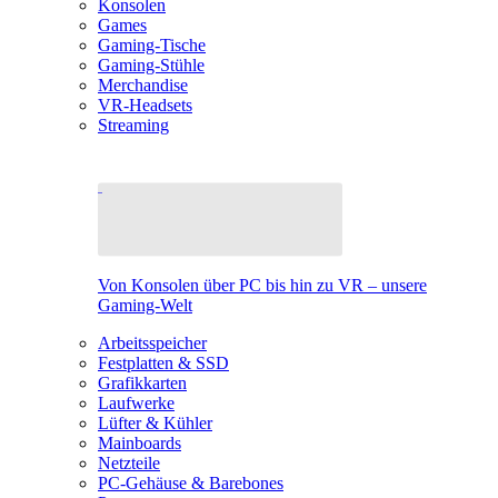
Konsolen
Games
Gaming-Tische
Gaming-Stühle
Merchandise
VR-Headsets
Streaming
Von Konsolen über PC bis hin zu VR – unsere
Gaming-Welt
Arbeitsspeicher
Festplatten & SSD
Grafikkarten
Laufwerke
Lüfter & Kühler
Mainboards
Netzteile
PC-Gehäuse & Barebones