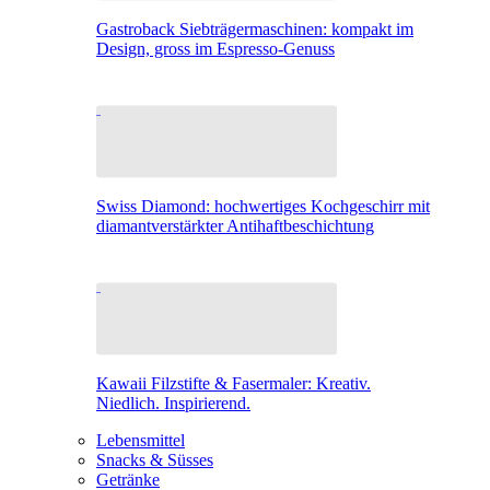
Gastroback Siebträgermaschinen: kompakt im
Design, gross im Espresso-Genuss
Swiss Diamond: hochwertiges Kochgeschirr mit
diamantverstärkter Antihaftbeschichtung
Kawaii Filzstifte & Fasermaler: Kreativ.
Niedlich. Inspirierend.
Lebensmittel
Snacks & Süsses
Getränke