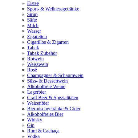
Eistee
Sport- & Wellnessgetränke
Sirup
Säfte
Milch
Wasser
Zigaretten
Cigarillos & Zigarren
Tabak
Tabak Zubehör
Rotwein
Weisswein
Rosé
Champagner & Schaumwein
Süss- & Dessertwein
Alkoholfreie Weine
Lagerbier
Craft Beer & Spezialitäten
Weizenbier
Biermischgetränke & Cider
Alkoholfreies Bier
Whisky
Gin
Rum & Cachaça
Vodka