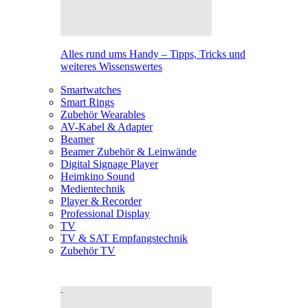
Alles rund ums Handy – Tipps, Tricks und
weiteres Wissenswertes
Smartwatches
Smart Rings
Zubehör Wearables
AV-Kabel & Adapter
Beamer
Beamer Zubehör & Leinwände
Digital Signage Player
Heimkino Sound
Medientechnik
Player & Recorder
Professional Display
TV
TV & SAT Empfangstechnik
Zubehör TV