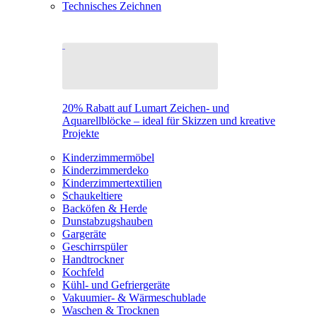
Technisches Zeichnen
20% Rabatt auf Lumart Zeichen- und
Aquarellblöcke – ideal für Skizzen und kreative
Projekte
Kinderzimmermöbel
Kinderzimmerdeko
Kinderzimmertextilien
Schaukeltiere
Backöfen & Herde
Dunstabzugshauben
Gargeräte
Geschirrspüler
Handtrockner
Kochfeld
Kühl- und Gefriergeräte
Vakuumier- & Wärmeschublade
Waschen & Trocknen