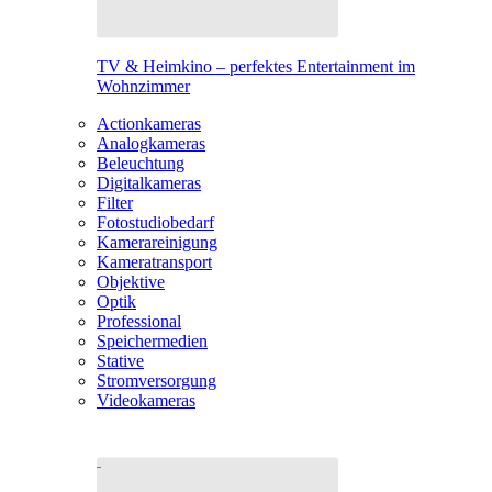
TV & Heimkino – perfektes Entertainment im
Wohnzimmer
Actionkameras
Analogkameras
Beleuchtung
Digitalkameras
Filter
Fotostudiobedarf
Kamerareinigung
Kameratransport
Objektive
Optik
Professional
Speichermedien
Stative
Stromversorgung
Videokameras