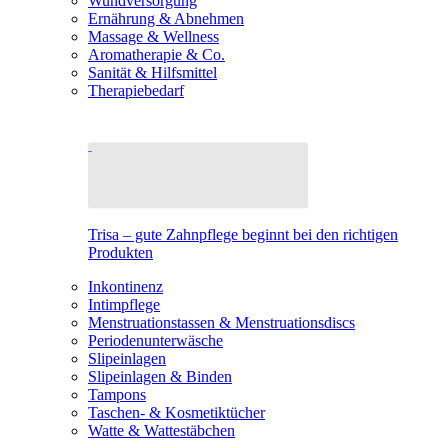
Wundversorgung
Ernährung & Abnehmen
Massage & Wellness
Aromatherapie & Co.
Sanität & Hilfsmittel
Therapiebedarf
Trisa – gute Zahnpflege beginnt bei den richtigen
Produkten
Inkontinenz
Intimpflege
Menstruationstassen & Menstruationsdiscs
Periodenunterwäsche
Slipeinlagen
Slipeinlagen & Binden
Tampons
Taschen- & Kosmetiktücher
Watte & Wattestäbchen