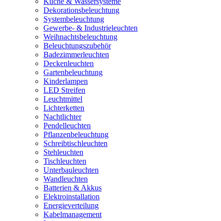
Küche & Wassersysteme
Dekorationsbeleuchtung
Systembeleuchtung
Gewerbe- & Industrieleuchten
Weihnachtsbeleuchtung
Beleuchtungszubehör
Badezimmerleuchten
Deckenleuchten
Gartenbeleuchtung
Kinderlampen
LED Streifen
Leuchtmittel
Lichterketten
Nachtlichter
Pendelleuchten
Pflanzenbeleuchtung
Schreibtischleuchten
Stehleuchten
Tischleuchten
Unterbauleuchten
Wandleuchten
Batterien & Akkus
Elektroinstallation
Energieverteilung
Kabelmanagement