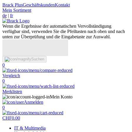
Brack Plus
Geschäftskunden
Kontakt
Mein Sortiment
de
|
fr
Wenn die Ergebnisse der automatischen Vervollständigung
verfügbar sind, verwenden Sie die Pfeiltasten nach oben und nach
unten zur Überprüfung und die Eingabetaste zur Auswahl.
Suchen
0
Vergleich
0
Merklisten
Mein Konto
Anmelden
0
CHF
0.00
IT & Multimedia