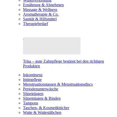
Wundversorgung
Ernährung & Abnehmen
Massage & Wellness
Aromatherapie & Co.
Sanität & Hilfsmittel
Therapiebedarf
Trisa – gute Zahnpflege beginnt bei den richtigen
Produkten
Inkontinenz
Intimpflege
Menstruationstassen & Menstruationsdiscs
Periodenunterwäsche
Slipeinlagen
Slipeinlagen & Binden
Tampons
Taschen- & Kosmetiktücher
Watte & Wattestäbchen