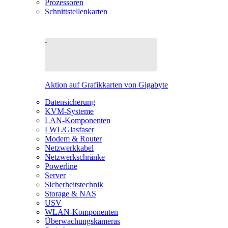
Prozessoren
Schnittstellenkarten
Aktion auf Grafikkarten von Gigabyte
Datensicherung
KVM-Systeme
LAN-Komponenten
LWL/Glasfaser
Modem & Router
Netzwerkkabel
Netzwerkschränke
Powerline
Server
Sicherheitstechnik
Storage & NAS
USV
WLAN-Komponenten
Überwachungskameras