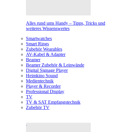
Alles rund ums Handy – Tipps, Tricks und
weiteres Wissenswertes
Smartwatches
Smart Rings
Zubehör Wearables
AV-Kabel & Adapter
Beamer
Beamer Zubehör & Leinwände
Digital Signage Player
Heimkino Sound
Medientechnik
Player & Recorder
Professional Display
TV
TV & SAT Empfangstechnik
Zubehör TV