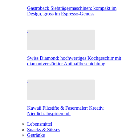
Gastroback Siebträgermaschinen: kompakt im
Design, gross im Espresso-Genuss
Swiss Diamond: hochwertiges Kochgeschirr mit
diamantverstärkter Antihaftbeschichtung
Kawaii Filzstifte & Fasermaler: Kreativ.
Niedlich. Inspirierend.
Lebensmittel
Snacks & Süsses
Getränke