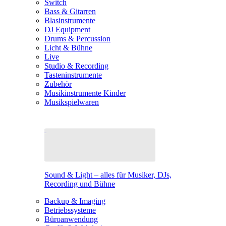
Switch
Bass & Gitarren
Blasinstrumente
DJ Equipment
Drums & Percussion
Licht & Bühne
Live
Studio & Recording
Tasteninstrumente
Zubehör
Musikinstrumente Kinder
Musikspielwaren
Sound & Light – alles für Musiker, DJs,
Recording und Bühne
Backup & Imaging
Betriebssysteme
Büroanwendung