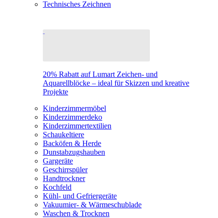
Technisches Zeichnen
20% Rabatt auf Lumart Zeichen- und
Aquarellblöcke – ideal für Skizzen und kreative
Projekte
Kinderzimmermöbel
Kinderzimmerdeko
Kinderzimmertextilien
Schaukeltiere
Backöfen & Herde
Dunstabzugshauben
Gargeräte
Geschirrspüler
Handtrockner
Kochfeld
Kühl- und Gefriergeräte
Vakuumier- & Wärmeschublade
Waschen & Trocknen