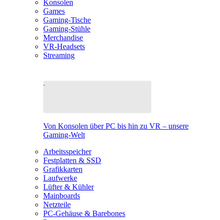
Konsolen
Games
Gaming-Tische
Gaming-Stühle
Merchandise
VR-Headsets
Streaming
Von Konsolen über PC bis hin zu VR – unsere
Gaming-Welt
Arbeitsspeicher
Festplatten & SSD
Grafikkarten
Laufwerke
Lüfter & Kühler
Mainboards
Netzteile
PC-Gehäuse & Barebones