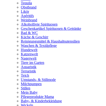
Tequila
Obstbrand
Likör
Apéritifs
Weinbrand
Alkoholfreie Spirituosen
Geschenkartikel Spirituosen & Getränke
Bad & WC
Küche & Geschirr
Reinigungsmittel & Haushaltsutensilien
Waschen & Textilpflege
Hundewelt
Katzenwelt
Nagerwelt
Tiere im Garten
Aquaristik
Terraristik
Teich
Umstands- & Stillmode
Milchpumpen
Stillen
Mein Baby
Pflegeprodukte Mama
Baby- & Kinderbekleidung
Wickeln