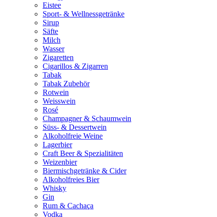
Eistee
Sport- & Wellnessgetränke
Sirup
Säfte
Milch
Wasser
Zigaretten
Cigarillos & Zigarren
Tabak
Tabak Zubehör
Rotwein
Weisswein
Rosé
Champagner & Schaumwein
Süss- & Dessertwein
Alkoholfreie Weine
Lagerbier
Craft Beer & Spezialitäten
Weizenbier
Biermischgetränke & Cider
Alkoholfreies Bier
Whisky
Gin
Rum & Cachaça
Vodka