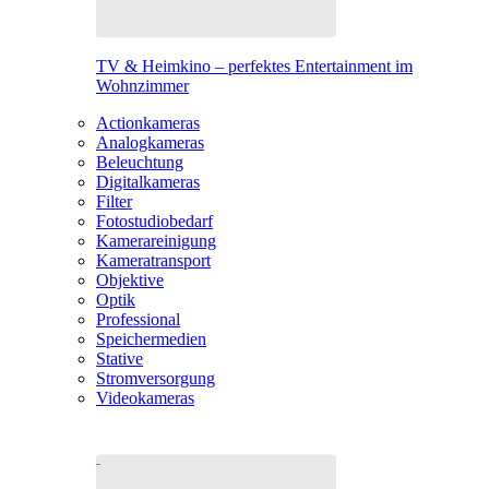
TV & Heimkino – perfektes Entertainment im
Wohnzimmer
Actionkameras
Analogkameras
Beleuchtung
Digitalkameras
Filter
Fotostudiobedarf
Kamerareinigung
Kameratransport
Objektive
Optik
Professional
Speichermedien
Stative
Stromversorgung
Videokameras