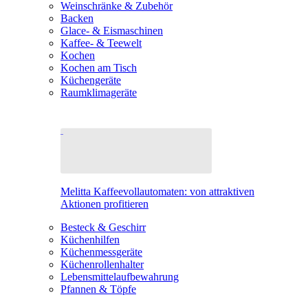
Weinschränke & Zubehör
Backen
Glace- & Eismaschinen
Kaffee- & Teewelt
Kochen
Kochen am Tisch
Küchengeräte
Raumklimageräte
Melitta Kaffeevollautomaten: von attraktiven
Aktionen profitieren
Besteck & Geschirr
Küchenhilfen
Küchenmessgeräte
Küchenrollenhalter
Lebensmittelaufbewahrung
Pfannen & Töpfe