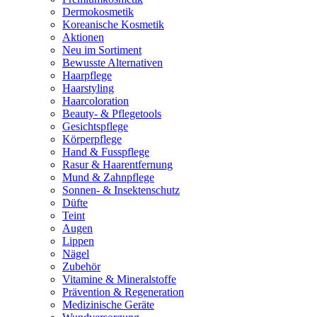
Dermokosmetik
Koreanische Kosmetik
Aktionen
Neu im Sortiment
Bewusste Alternativen
Haarpflege
Haarstyling
Haarcoloration
Beauty- & Pflegetools
Gesichtspflege
Körperpflege
Hand & Fusspflege
Rasur & Haarentfernung
Mund & Zahnpflege
Sonnen- & Insektenschutz
Düfte
Teint
Augen
Lippen
Nägel
Zubehör
Vitamine & Mineralstoffe
Prävention & Regeneration
Medizinische Geräte