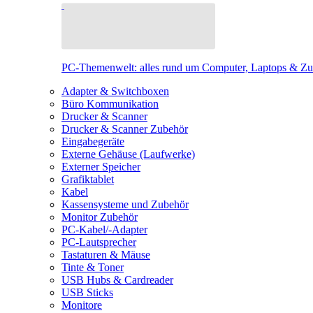
PC-Themenwelt: alles rund um Computer, Laptops & Z
Adapter & Switchboxen
Büro Kommunikation
Drucker & Scanner
Drucker & Scanner Zubehör
Eingabegeräte
Externe Gehäuse (Laufwerke)
Externer Speicher
Grafiktablet
Kabel
Kassensysteme und Zubehör
Monitor Zubehör
PC-Kabel/-Adapter
PC-Lautsprecher
Tastaturen & Mäuse
Tinte & Toner
USB Hubs & Cardreader
USB Sticks
Monitore