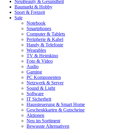
Neu
Beauty & Gesundheit
Baumarkt & Hobby
Sport & Freizeit
Sale
Notebook
Smartphones
Computer & Tablets
Peripherie & Kabel
Handy & Telefonie
Wearables
TV & Heimkino
Foto & Video
Audio
Gaming
PC Komponenten
Netzwerk & Server
Sound & Light
Software
IT Sicherheit
Haussteuerung & Smart Home
Geschenkkarten & Gutscheine
Aktionen
Neu im Sortiment
Bewusste Alternativen