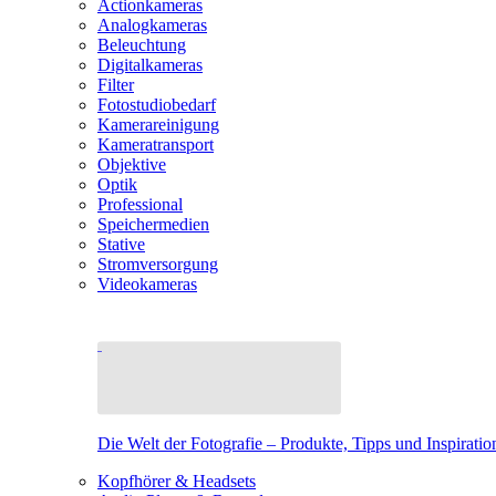
Actionkameras
Analogkameras
Beleuchtung
Digitalkameras
Filter
Fotostudiobedarf
Kamerareinigung
Kameratransport
Objektive
Optik
Professional
Speichermedien
Stative
Stromversorgung
Videokameras
Die Welt der Fotografie – Produkte, Tipps und Inspiratio
Kopfhörer & Headsets