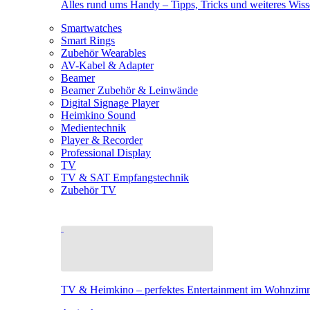
Alles rund ums Handy – Tipps, Tricks und weiteres Wis
Smartwatches
Smart Rings
Zubehör Wearables
AV-Kabel & Adapter
Beamer
Beamer Zubehör & Leinwände
Digital Signage Player
Heimkino Sound
Medientechnik
Player & Recorder
Professional Display
TV
TV & SAT Empfangstechnik
Zubehör TV
TV & Heimkino – perfektes Entertainment im Wohnzim