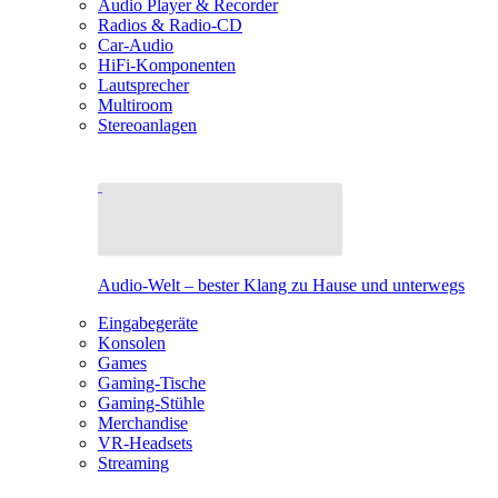
Audio Player & Recorder
Radios & Radio-CD
Car-Audio
HiFi-Komponenten
Lautsprecher
Multiroom
Stereoanlagen
Audio-Welt – bester Klang zu Hause und unterwegs
Eingabegeräte
Konsolen
Games
Gaming-Tische
Gaming-Stühle
Merchandise
VR-Headsets
Streaming