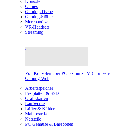
Konsolen
Games
Gaming-Tische
Gaming-Stühle
Merchandise
VR-Headsets
Streaming
Von Konsolen über PC bis hin zu VR – unsere
Gaming-Welt
Arbeitsspeicher
Festplatten & SSD
Grafikkarten
Laufwerke
Lüfter & Kühler
Mainboards
Netzteile
PC-Gehäuse & Barebones