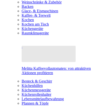
Weinschränke & Zubehör
Backen
Glace- & Eismaschinen
Kaffee- & Teewelt
Kochen
Kochen am Tisch
Küchengeräte
Raumklimageräte
Melitta Kaffeevollautomaten: von attraktiven
Aktionen profitieren
Besteck & Geschirr
Küchenhilfen
Küchenmessgeräte
Küchenrollenhalter
Lebensmittelaufbewahrung
Pfannen & Töpfe