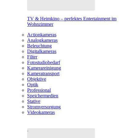
TV & Heimkino – perfektes Entertainment im
Wohnzimmer
Actionkameras
Analogkameras
Beleuchtung
Digitalkameras
Filter
Fotostudiobedarf
Kamerareinigung
Kameratransport
Objektive
Optik
Professional
Speichermedien
Stative
Stromversorgung
Videokameras