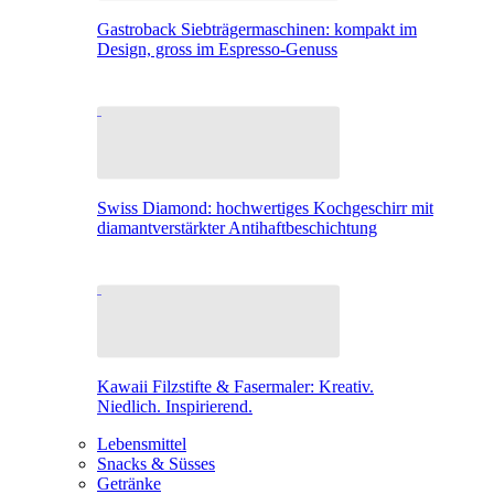
Gastroback Siebträgermaschinen: kompakt im
Design, gross im Espresso-Genuss
Swiss Diamond: hochwertiges Kochgeschirr mit
diamantverstärkter Antihaftbeschichtung
Kawaii Filzstifte & Fasermaler: Kreativ.
Niedlich. Inspirierend.
Lebensmittel
Snacks & Süsses
Getränke