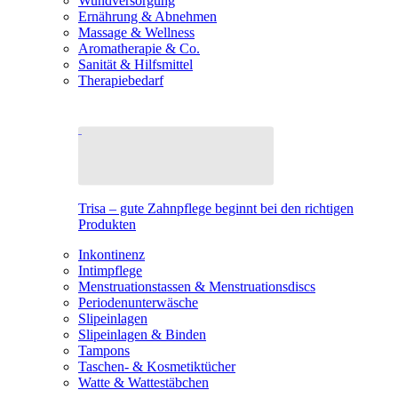
Wundversorgung
Ernährung & Abnehmen
Massage & Wellness
Aromatherapie & Co.
Sanität & Hilfsmittel
Therapiebedarf
Trisa – gute Zahnpflege beginnt bei den richtigen
Produkten
Inkontinenz
Intimpflege
Menstruationstassen & Menstruationsdiscs
Periodenunterwäsche
Slipeinlagen
Slipeinlagen & Binden
Tampons
Taschen- & Kosmetiktücher
Watte & Wattestäbchen