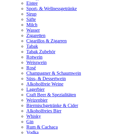
Eistee
Sport- & Wellnessgetränke
Sirup
Säfte
Milch
Wasser
Zigaretten
Cigarillos & Zigarren
Tabak
Tabak Zubehör
Rotwein
Weisswein
Rosé
Champagner & Schaumwein
Süss- & Dessertwein
Alkoholfreie Weine
Lagerbier
Craft Beer & Spezialitäten
Weizenbier
Biermischgetränke & Cider
Alkoholfreies Bier
Whisky
Gin
Rum & Cachaça
Vodka