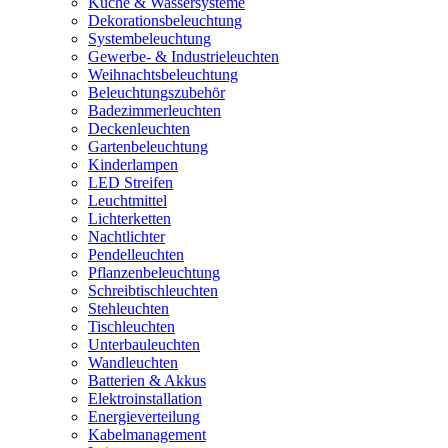
Küche & Wassersysteme
Dekorationsbeleuchtung
Systembeleuchtung
Gewerbe- & Industrieleuchten
Weihnachtsbeleuchtung
Beleuchtungszubehör
Badezimmerleuchten
Deckenleuchten
Gartenbeleuchtung
Kinderlampen
LED Streifen
Leuchtmittel
Lichterketten
Nachtlichter
Pendelleuchten
Pflanzenbeleuchtung
Schreibtischleuchten
Stehleuchten
Tischleuchten
Unterbauleuchten
Wandleuchten
Batterien & Akkus
Elektroinstallation
Energieverteilung
Kabelmanagement