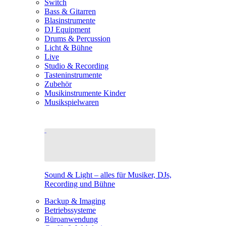
Switch
Bass & Gitarren
Blasinstrumente
DJ Equipment
Drums & Percussion
Licht & Bühne
Live
Studio & Recording
Tasteninstrumente
Zubehör
Musikinstrumente Kinder
Musikspielwaren
Sound & Light – alles für Musiker, DJs,
Recording und Bühne
Backup & Imaging
Betriebssysteme
Büroanwendung