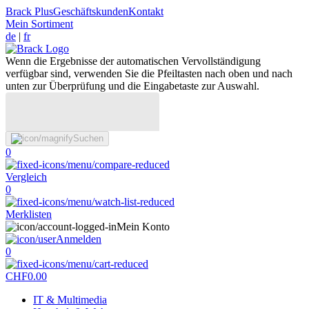
Brack Plus
Geschäftskunden
Kontakt
Mein Sortiment
de
|
fr
Wenn die Ergebnisse der automatischen Vervollständigung
verfügbar sind, verwenden Sie die Pfeiltasten nach oben und nach
unten zur Überprüfung und die Eingabetaste zur Auswahl.
Suchen
0
Vergleich
0
Merklisten
Mein Konto
Anmelden
0
CHF
0.00
IT & Multimedia