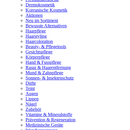
Dermokosmetik
Koreanische Kosmetik
Aktionen
Neu im Sortiment
Bewusste Alternativen
Haarpflege
Haarstyling
Haarcoloration
Beauty- & Pflegetools
Gesichtspflege
Körperpflege
Hand & Fusspflege
Rasur & Haarentfernung
Mund & Zahnpflege
Sonnen- & Insektenschutz
Düfte
Teint
Augen
Lippen
Nägel
Zubehör
Vitamine & Mineralstoffe
Prävention & Regeneration
Medizinische Geräte