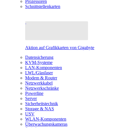
Prozessoren
Schnittstellenkarten
Aktion auf Grafikkarten von Gigabyte
Datensicherung
KVM-Systeme
LAN-Komponenten
LWL/Glasfaser
Modem & Router
Netzwerkkabel
Netzwerkschränke
Powerline
Server
Sicherheitstechnik
Storage & NAS
USV
WLAN-Komponenten
Überwachungskameras