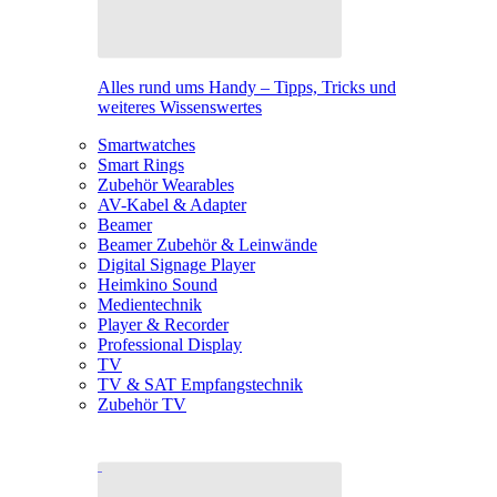
Alles rund ums Handy – Tipps, Tricks und
weiteres Wissenswertes
Smartwatches
Smart Rings
Zubehör Wearables
AV-Kabel & Adapter
Beamer
Beamer Zubehör & Leinwände
Digital Signage Player
Heimkino Sound
Medientechnik
Player & Recorder
Professional Display
TV
TV & SAT Empfangstechnik
Zubehör TV