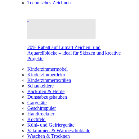
Technisches Zeichnen
20% Rabatt auf Lumart Zeichen- und
Aquarellblöcke – ideal für Skizzen und kreative
Projekte
Kinderzimmermöbel
Kinderzimmerdeko
Kinderzimmertextilien
Schaukeltiere
Backöfen & Herde
Dunstabzugshauben
Gargeräte
Geschirrspüler
Handtrockner
Kochfeld
Kühl- und Gefriergeräte
Vakuumier- & Wärmeschublade
Waschen & Trocknen