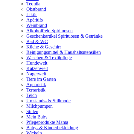
Tequila
Obstbrand
Likör
Apéritifs
Weinbrand
Alkoholfreie Spirituosen
Geschenkartikel Spirituosen & Getränke
Bad & WC
Küche & Geschirr
Reinigungsmittel & Haushaltsutensilien
Waschen & Textilpflege
Hundewelt
Katzenwelt
Nagerwelt
Tiere im Garten
Aquaristik
Terraristik
Teich
Umstands- & Stillmode
Milchpumpen
Stillen
Mein Baby
Pflegeprodukte Mama
Baby- & Kinderbekleidung
Wickeln