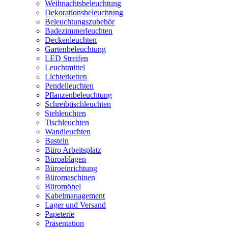
Weihnachtsbeleuchtung
Dekorationsbeleuchtung
Beleuchtungszubehör
Badezimmerleuchten
Deckenleuchten
Gartenbeleuchtung
LED Streifen
Leuchtmittel
Lichterketten
Pendelleuchten
Pflanzenbeleuchtung
Schreibtischleuchten
Stehleuchten
Tischleuchten
Wandleuchten
Basteln
Büro Arbeitsplatz
Büroablagen
Büroeinrichtung
Büromaschinen
Büromöbel
Kabelmanagement
Lager und Versand
Papeterie
Präsentation