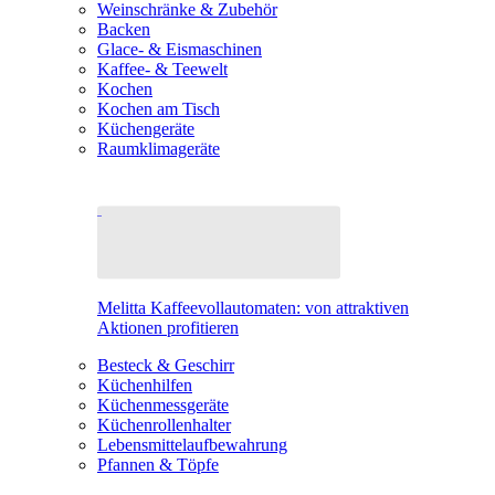
Weinschränke & Zubehör
Backen
Glace- & Eismaschinen
Kaffee- & Teewelt
Kochen
Kochen am Tisch
Küchengeräte
Raumklimageräte
Melitta Kaffeevollautomaten: von attraktiven
Aktionen profitieren
Besteck & Geschirr
Küchenhilfen
Küchenmessgeräte
Küchenrollenhalter
Lebensmittelaufbewahrung
Pfannen & Töpfe