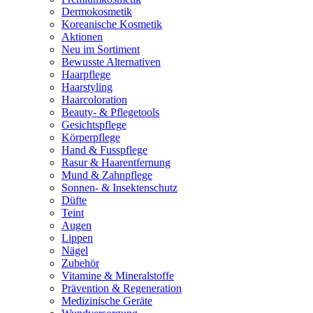
Dermokosmetik
Koreanische Kosmetik
Aktionen
Neu im Sortiment
Bewusste Alternativen
Haarpflege
Haarstyling
Haarcoloration
Beauty- & Pflegetools
Gesichtspflege
Körperpflege
Hand & Fusspflege
Rasur & Haarentfernung
Mund & Zahnpflege
Sonnen- & Insektenschutz
Düfte
Teint
Augen
Lippen
Nägel
Zubehör
Vitamine & Mineralstoffe
Prävention & Regeneration
Medizinische Geräte