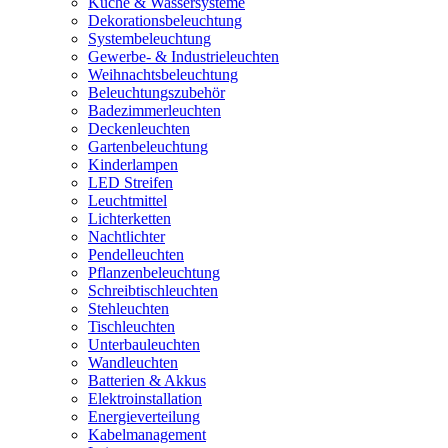
Küche & Wassersysteme
Dekorationsbeleuchtung
Systembeleuchtung
Gewerbe- & Industrieleuchten
Weihnachtsbeleuchtung
Beleuchtungszubehör
Badezimmerleuchten
Deckenleuchten
Gartenbeleuchtung
Kinderlampen
LED Streifen
Leuchtmittel
Lichterketten
Nachtlichter
Pendelleuchten
Pflanzenbeleuchtung
Schreibtischleuchten
Stehleuchten
Tischleuchten
Unterbauleuchten
Wandleuchten
Batterien & Akkus
Elektroinstallation
Energieverteilung
Kabelmanagement