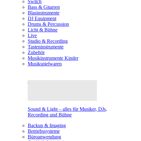
Switch
Bass & Gitarren
Blasinstrumente
DJ Equipment
Drums & Percussion
Licht & Bühne
Live
Studio & Recording
Tasteninstrumente
Zubehör
Musikinstrumente Kinder
Musikspielwaren
Sound & Light – alles für Musiker, DJs,
Recording und Bühne
Backup & Imaging
Betriebssysteme
Büroanwendung