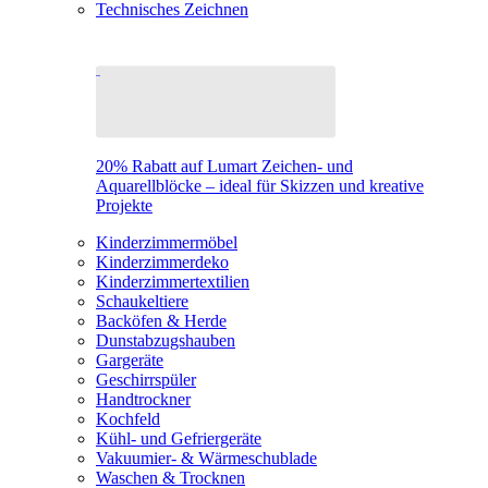
Technisches Zeichnen
20% Rabatt auf Lumart Zeichen- und
Aquarellblöcke – ideal für Skizzen und kreative
Projekte
Kinderzimmermöbel
Kinderzimmerdeko
Kinderzimmertextilien
Schaukeltiere
Backöfen & Herde
Dunstabzugshauben
Gargeräte
Geschirrspüler
Handtrockner
Kochfeld
Kühl- und Gefriergeräte
Vakuumier- & Wärmeschublade
Waschen & Trocknen