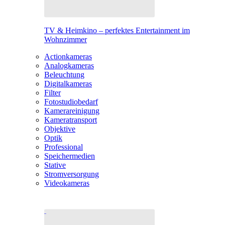
TV & Heimkino – perfektes Entertainment im
Wohnzimmer
Actionkameras
Analogkameras
Beleuchtung
Digitalkameras
Filter
Fotostudiobedarf
Kamerareinigung
Kameratransport
Objektive
Optik
Professional
Speichermedien
Stative
Stromversorgung
Videokameras