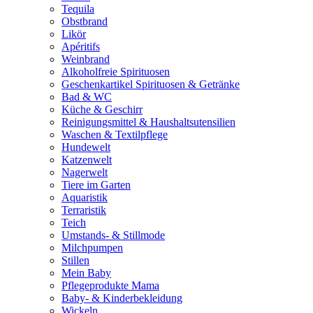
Tequila
Obstbrand
Likör
Apéritifs
Weinbrand
Alkoholfreie Spirituosen
Geschenkartikel Spirituosen & Getränke
Bad & WC
Küche & Geschirr
Reinigungsmittel & Haushaltsutensilien
Waschen & Textilpflege
Hundewelt
Katzenwelt
Nagerwelt
Tiere im Garten
Aquaristik
Terraristik
Teich
Umstands- & Stillmode
Milchpumpen
Stillen
Mein Baby
Pflegeprodukte Mama
Baby- & Kinderbekleidung
Wickeln