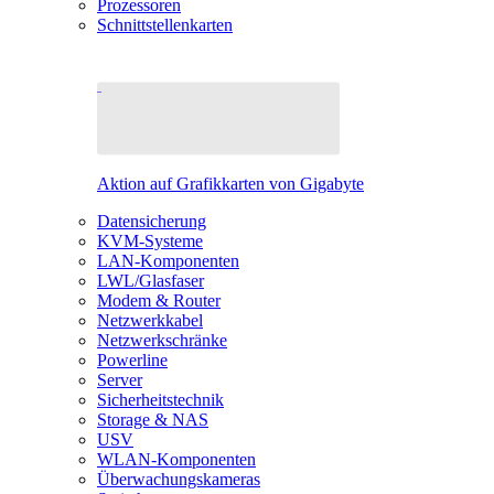
Prozessoren
Schnittstellenkarten
Aktion auf Grafikkarten von Gigabyte
Datensicherung
KVM-Systeme
LAN-Komponenten
LWL/Glasfaser
Modem & Router
Netzwerkkabel
Netzwerkschränke
Powerline
Server
Sicherheitstechnik
Storage & NAS
USV
WLAN-Komponenten
Überwachungskameras