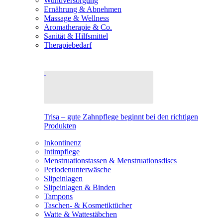
Wundversorgung
Ernährung & Abnehmen
Massage & Wellness
Aromatherapie & Co.
Sanität & Hilfsmittel
Therapiebedarf
Trisa – gute Zahnpflege beginnt bei den richtigen
Produkten
Inkontinenz
Intimpflege
Menstruationstassen & Menstruationsdiscs
Periodenunterwäsche
Slipeinlagen
Slipeinlagen & Binden
Tampons
Taschen- & Kosmetiktücher
Watte & Wattestäbchen