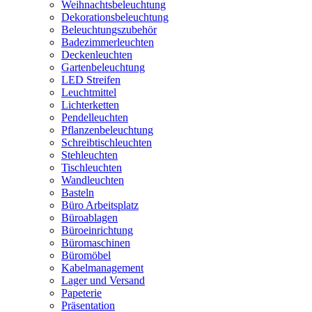
Weihnachtsbeleuchtung
Dekorationsbeleuchtung
Beleuchtungszubehör
Badezimmerleuchten
Deckenleuchten
Gartenbeleuchtung
LED Streifen
Leuchtmittel
Lichterketten
Pendelleuchten
Pflanzenbeleuchtung
Schreibtischleuchten
Stehleuchten
Tischleuchten
Wandleuchten
Basteln
Büro Arbeitsplatz
Büroablagen
Büroeinrichtung
Büromaschinen
Büromöbel
Kabelmanagement
Lager und Versand
Papeterie
Präsentation