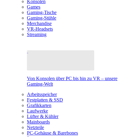
Konsolen
Games
Gaming-Tische
Gaming-Stühle
Merchandise
VR-Headsets
Streaming
Von Konsolen über PC bis hin zu VR – unsere
Gaming-Welt
Arbeitsspeicher
Festplatten & SSD
Grafikkarten
Laufwerke
Lüfter & Kühler
Mainboards
Netzteile
PC-Gehäuse & Barebones