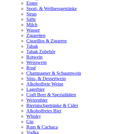
Eistee
Sport- & Wellnessgetränke
Sirup
Säfte
Milch
Wasser
Zigaretten
Cigarillos & Zigarren
Tabak
Tabak Zubehör
Rotwein
Weisswein
Rosé
Champagner & Schaumwein
Süss- & Dessertwein
Alkoholfreie Weine
Lagerbier
Craft Beer & Spezialitäten
Weizenbier
Biermischgetränke & Cider
Alkoholfreies Bier
Whisky
Gin
Rum & Cachaça
Vodka