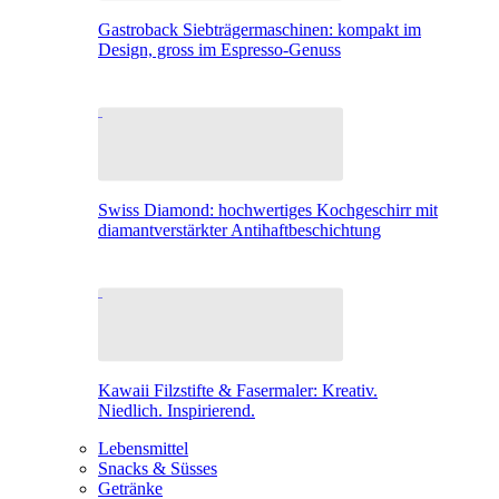
Gastroback Siebträgermaschinen: kompakt im
Design, gross im Espresso-Genuss
Swiss Diamond: hochwertiges Kochgeschirr mit
diamantverstärkter Antihaftbeschichtung
Kawaii Filzstifte & Fasermaler: Kreativ.
Niedlich. Inspirierend.
Lebensmittel
Snacks & Süsses
Getränke