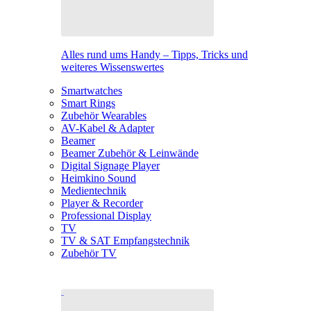
Alles rund ums Handy – Tipps, Tricks und
weiteres Wissenswertes
Smartwatches
Smart Rings
Zubehör Wearables
AV-Kabel & Adapter
Beamer
Beamer Zubehör & Leinwände
Digital Signage Player
Heimkino Sound
Medientechnik
Player & Recorder
Professional Display
TV
TV & SAT Empfangstechnik
Zubehör TV