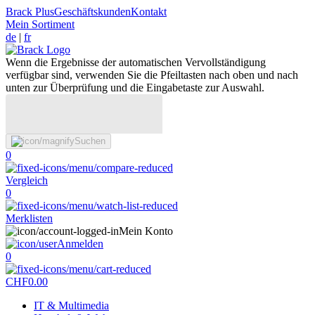
Brack Plus
Geschäftskunden
Kontakt
Mein Sortiment
de
|
fr
Wenn die Ergebnisse der automatischen Vervollständigung
verfügbar sind, verwenden Sie die Pfeiltasten nach oben und nach
unten zur Überprüfung und die Eingabetaste zur Auswahl.
Suchen
0
Vergleich
0
Merklisten
Mein Konto
Anmelden
0
CHF
0.00
IT & Multimedia