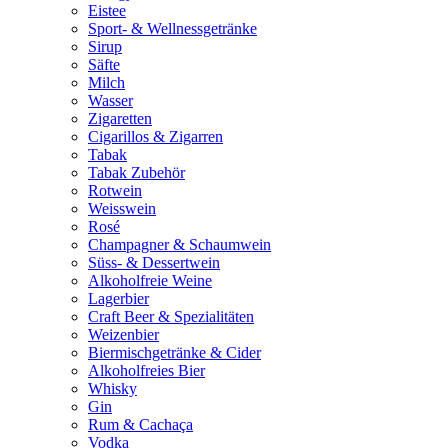
Eistee
Sport- & Wellnessgetränke
Sirup
Säfte
Milch
Wasser
Zigaretten
Cigarillos & Zigarren
Tabak
Tabak Zubehör
Rotwein
Weisswein
Rosé
Champagner & Schaumwein
Süss- & Dessertwein
Alkoholfreie Weine
Lagerbier
Craft Beer & Spezialitäten
Weizenbier
Biermischgetränke & Cider
Alkoholfreies Bier
Whisky
Gin
Rum & Cachaça
Vodka