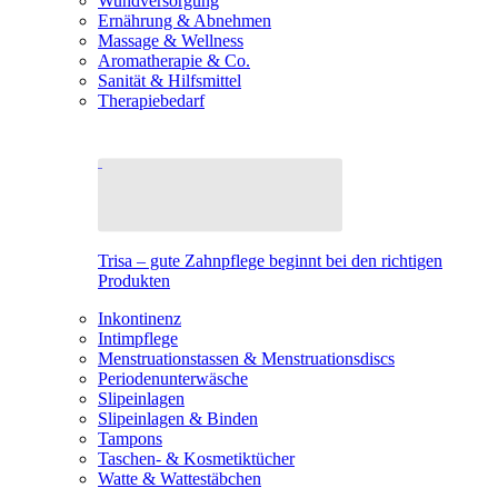
Wundversorgung
Ernährung & Abnehmen
Massage & Wellness
Aromatherapie & Co.
Sanität & Hilfsmittel
Therapiebedarf
Trisa – gute Zahnpflege beginnt bei den richtigen
Produkten
Inkontinenz
Intimpflege
Menstruationstassen & Menstruationsdiscs
Periodenunterwäsche
Slipeinlagen
Slipeinlagen & Binden
Tampons
Taschen- & Kosmetiktücher
Watte & Wattestäbchen