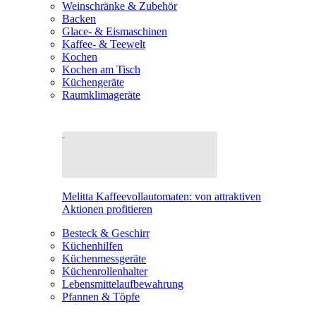
Weinschränke & Zubehör
Backen
Glace- & Eismaschinen
Kaffee- & Teewelt
Kochen
Kochen am Tisch
Küchengeräte
Raumklimageräte
Melitta Kaffeevollautomaten: von attraktiven
Aktionen profitieren
Besteck & Geschirr
Küchenhilfen
Küchenmessgeräte
Küchenrollenhalter
Lebensmittelaufbewahrung
Pfannen & Töpfe