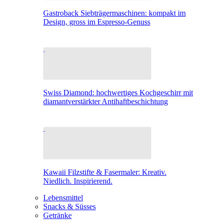
Gastroback Siebträgermaschinen: kompakt im
Design, gross im Espresso-Genuss
Swiss Diamond: hochwertiges Kochgeschirr mit
diamantverstärkter Antihaftbeschichtung
Kawaii Filzstifte & Fasermaler: Kreativ.
Niedlich. Inspirierend.
Lebensmittel
Snacks & Süsses
Getränke