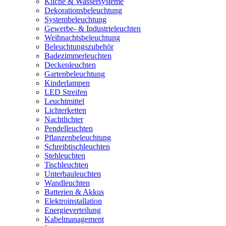
Küche & Wassersysteme
Dekorationsbeleuchtung
Systembeleuchtung
Gewerbe- & Industrieleuchten
Weihnachtsbeleuchtung
Beleuchtungszubehör
Badezimmerleuchten
Deckenleuchten
Gartenbeleuchtung
Kinderlampen
LED Streifen
Leuchtmittel
Lichterketten
Nachtlichter
Pendelleuchten
Pflanzenbeleuchtung
Schreibtischleuchten
Stehleuchten
Tischleuchten
Unterbauleuchten
Wandleuchten
Batterien & Akkus
Elektroinstallation
Energieverteilung
Kabelmanagement