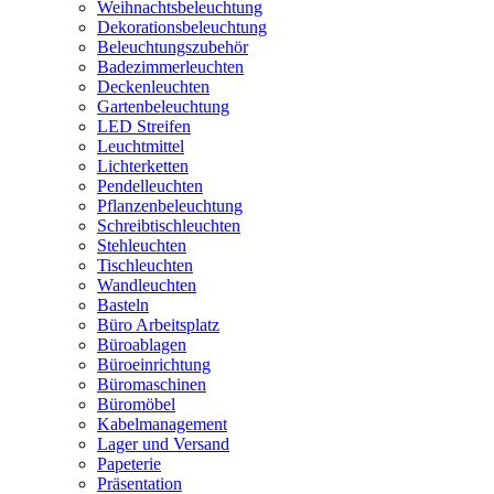
Weihnachtsbeleuchtung
Dekorationsbeleuchtung
Beleuchtungszubehör
Badezimmerleuchten
Deckenleuchten
Gartenbeleuchtung
LED Streifen
Leuchtmittel
Lichterketten
Pendelleuchten
Pflanzenbeleuchtung
Schreibtischleuchten
Stehleuchten
Tischleuchten
Wandleuchten
Basteln
Büro Arbeitsplatz
Büroablagen
Büroeinrichtung
Büromaschinen
Büromöbel
Kabelmanagement
Lager und Versand
Papeterie
Präsentation