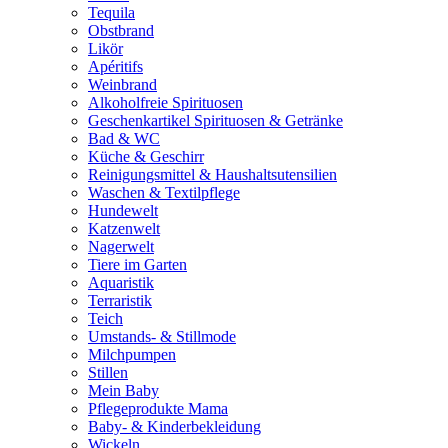
Tequila
Obstbrand
Likör
Apéritifs
Weinbrand
Alkoholfreie Spirituosen
Geschenkartikel Spirituosen & Getränke
Bad & WC
Küche & Geschirr
Reinigungsmittel & Haushaltsutensilien
Waschen & Textilpflege
Hundewelt
Katzenwelt
Nagerwelt
Tiere im Garten
Aquaristik
Terraristik
Teich
Umstands- & Stillmode
Milchpumpen
Stillen
Mein Baby
Pflegeprodukte Mama
Baby- & Kinderbekleidung
Wickeln