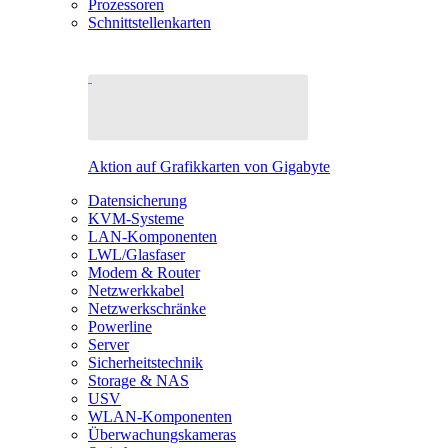
Prozessoren
Schnittstellenkarten
Aktion auf Grafikkarten von Gigabyte
Datensicherung
KVM-Systeme
LAN-Komponenten
LWL/Glasfaser
Modem & Router
Netzwerkkabel
Netzwerkschränke
Powerline
Server
Sicherheitstechnik
Storage & NAS
USV
WLAN-Komponenten
Überwachungskameras