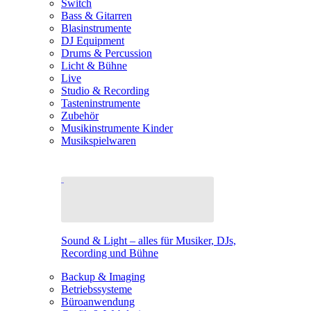
Switch
Bass & Gitarren
Blasinstrumente
DJ Equipment
Drums & Percussion
Licht & Bühne
Live
Studio & Recording
Tasteninstrumente
Zubehör
Musikinstrumente Kinder
Musikspielwaren
Sound & Light – alles für Musiker, DJs,
Recording und Bühne
Backup & Imaging
Betriebssysteme
Büroanwendung