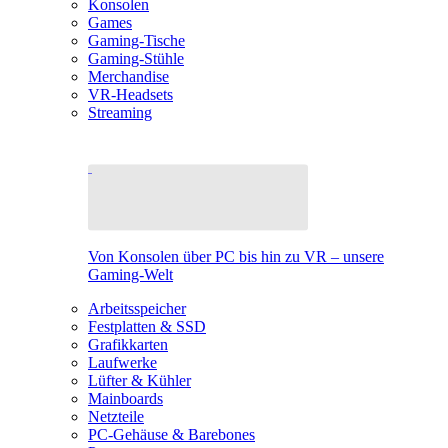
Konsolen
Games
Gaming-Tische
Gaming-Stühle
Merchandise
VR-Headsets
Streaming
Von Konsolen über PC bis hin zu VR – unsere
Gaming-Welt
Arbeitsspeicher
Festplatten & SSD
Grafikkarten
Laufwerke
Lüfter & Kühler
Mainboards
Netzteile
PC-Gehäuse & Barebones