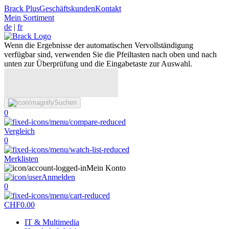
Brack Plus
Geschäftskunden
Kontakt
Mein Sortiment
de
|
fr
Wenn die Ergebnisse der automatischen Vervollständigung
verfügbar sind, verwenden Sie die Pfeiltasten nach oben und nach
unten zur Überprüfung und die Eingabetaste zur Auswahl.
Suchen
0
Vergleich
0
Merklisten
Mein Konto
Anmelden
0
CHF
0.00
IT & Multimedia