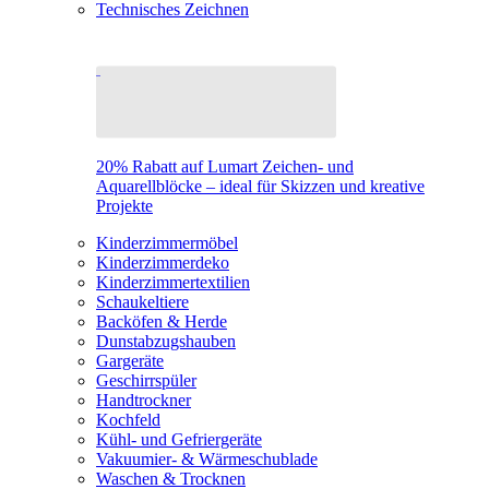
Technisches Zeichnen
20% Rabatt auf Lumart Zeichen- und
Aquarellblöcke – ideal für Skizzen und kreative
Projekte
Kinderzimmermöbel
Kinderzimmerdeko
Kinderzimmertextilien
Schaukeltiere
Backöfen & Herde
Dunstabzugshauben
Gargeräte
Geschirrspüler
Handtrockner
Kochfeld
Kühl- und Gefriergeräte
Vakuumier- & Wärmeschublade
Waschen & Trocknen