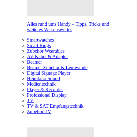
Alles rund ums Handy – Tipps, Tricks und
weiteres Wissenswertes
Smartwatches
Smart Rings
Zubehör Wearables
AV-Kabel & Adapter
Beamer
Beamer Zubehör & Leinwände
Digital Signage Player
Heimkino Sound
Medientechnik
Player & Recorder
Professional Display
TV
TV & SAT Empfangstechnik
Zubehör TV