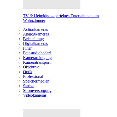
TV & Heimkino – perfektes Entertainment im
Wohnzimmer
Actionkameras
Analogkameras
Beleuchtung
Digitalkameras
Filter
Fotostudiobedarf
Kamerareinigung
Kameratransport
Objektive
Optik
Professional
Speichermedien
Stative
Stromversorgung
Videokameras