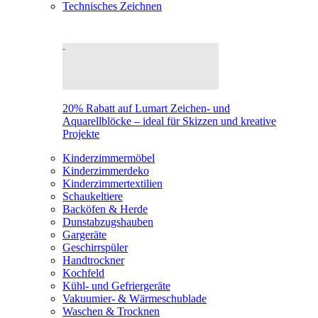
Technisches Zeichnen
20% Rabatt auf Lumart Zeichen- und
Aquarellblöcke – ideal für Skizzen und kreative
Projekte
Kinderzimmermöbel
Kinderzimmerdeko
Kinderzimmertextilien
Schaukeltiere
Backöfen & Herde
Dunstabzugshauben
Gargeräte
Geschirrspüler
Handtrockner
Kochfeld
Kühl- und Gefriergeräte
Vakuumier- & Wärmeschublade
Waschen & Trocknen