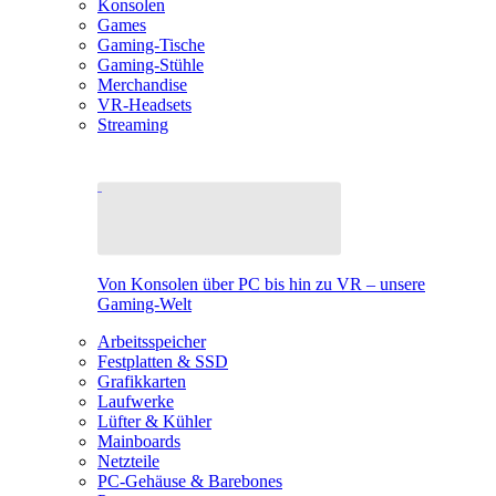
Konsolen
Games
Gaming-Tische
Gaming-Stühle
Merchandise
VR-Headsets
Streaming
Von Konsolen über PC bis hin zu VR – unsere
Gaming-Welt
Arbeitsspeicher
Festplatten & SSD
Grafikkarten
Laufwerke
Lüfter & Kühler
Mainboards
Netzteile
PC-Gehäuse & Barebones