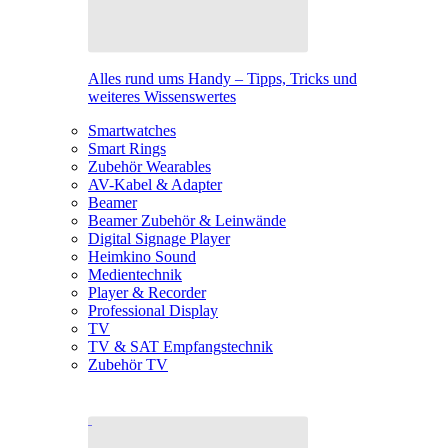
Alles rund ums Handy – Tipps, Tricks und
weiteres Wissenswertes
Smartwatches
Smart Rings
Zubehör Wearables
AV-Kabel & Adapter
Beamer
Beamer Zubehör & Leinwände
Digital Signage Player
Heimkino Sound
Medientechnik
Player & Recorder
Professional Display
TV
TV & SAT Empfangstechnik
Zubehör TV