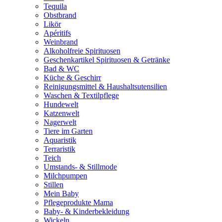
Tequila
Obstbrand
Likör
Apéritifs
Weinbrand
Alkoholfreie Spirituosen
Geschenkartikel Spirituosen & Getränke
Bad & WC
Küche & Geschirr
Reinigungsmittel & Haushaltsutensilien
Waschen & Textilpflege
Hundewelt
Katzenwelt
Nagerwelt
Tiere im Garten
Aquaristik
Terraristik
Teich
Umstands- & Stillmode
Milchpumpen
Stillen
Mein Baby
Pflegeprodukte Mama
Baby- & Kinderbekleidung
Wickeln