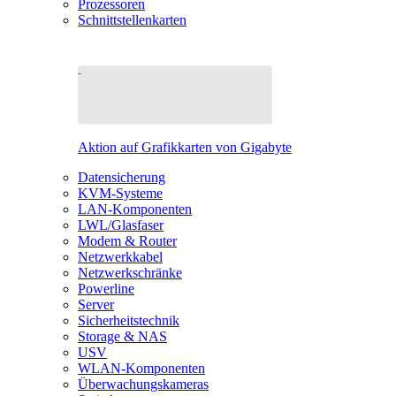
Prozessoren
Schnittstellenkarten
Aktion auf Grafikkarten von Gigabyte
Datensicherung
KVM-Systeme
LAN-Komponenten
LWL/Glasfaser
Modem & Router
Netzwerkkabel
Netzwerkschränke
Powerline
Server
Sicherheitstechnik
Storage & NAS
USV
WLAN-Komponenten
Überwachungskameras