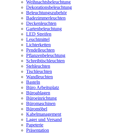
Weihnachtsbeleuchtung
Dekorationsbeleuchtung
Beleuchtungszubehör
Badezimmerleuchten
Deckenleuchten
Gartenbeleuchtung
LED Streifen
Leuchtmittel
Lichterketten
Pendelleuchten
Pflanzenbeleuchtung
Schreibtischleuchten
Stehleuchten
Tischleuchten
Wandleuchten
Basteln
Büro Arbeitsplatz
Büroablagen
Büroeinrichtung
Büromaschinen
Büromöbel
Kabelmanagement
Lager und Versand
Papeterie
Präsentation