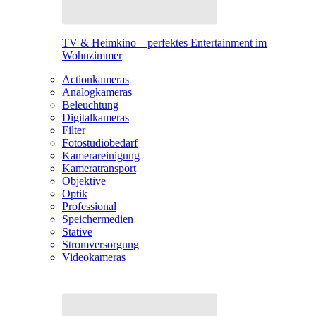
TV & Heimkino – perfektes Entertainment im
Wohnzimmer
Actionkameras
Analogkameras
Beleuchtung
Digitalkameras
Filter
Fotostudiobedarf
Kamerareinigung
Kameratransport
Objektive
Optik
Professional
Speichermedien
Stative
Stromversorgung
Videokameras