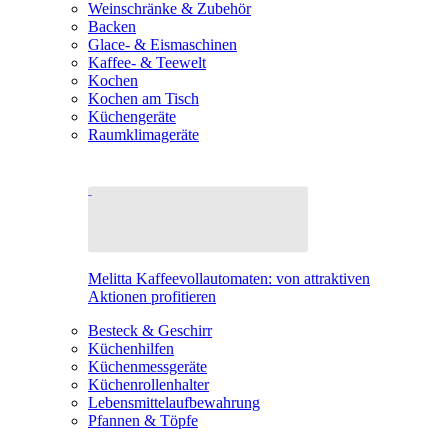
Weinschränke & Zubehör
Backen
Glace- & Eismaschinen
Kaffee- & Teewelt
Kochen
Kochen am Tisch
Küchengeräte
Raumklimageräte
Melitta Kaffeevollautomaten: von attraktiven
Aktionen profitieren
Besteck & Geschirr
Küchenhilfen
Küchenmessgeräte
Küchenrollenhalter
Lebensmittelaufbewahrung
Pfannen & Töpfe