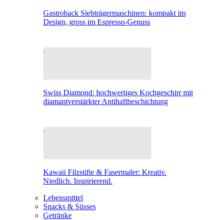
Gastroback Siebträgermaschinen: kompakt im
Design, gross im Espresso-Genuss
Swiss Diamond: hochwertiges Kochgeschirr mit
diamantverstärkter Antihaftbeschichtung
Kawaii Filzstifte & Fasermaler: Kreativ.
Niedlich. Inspirierend.
Lebensmittel
Snacks & Süsses
Getränke