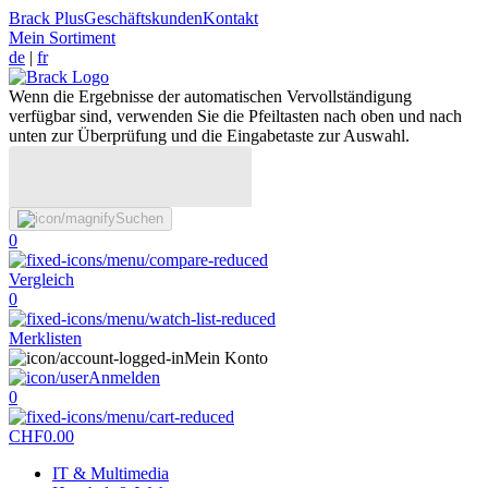
Brack Plus
Geschäftskunden
Kontakt
Mein Sortiment
de
|
fr
Wenn die Ergebnisse der automatischen Vervollständigung
verfügbar sind, verwenden Sie die Pfeiltasten nach oben und nach
unten zur Überprüfung und die Eingabetaste zur Auswahl.
Suchen
0
Vergleich
0
Merklisten
Mein Konto
Anmelden
0
CHF
0.00
IT & Multimedia