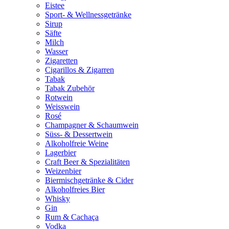
Eistee
Sport- & Wellnessgetränke
Sirup
Säfte
Milch
Wasser
Zigaretten
Cigarillos & Zigarren
Tabak
Tabak Zubehör
Rotwein
Weisswein
Rosé
Champagner & Schaumwein
Süss- & Dessertwein
Alkoholfreie Weine
Lagerbier
Craft Beer & Spezialitäten
Weizenbier
Biermischgetränke & Cider
Alkoholfreies Bier
Whisky
Gin
Rum & Cachaça
Vodka