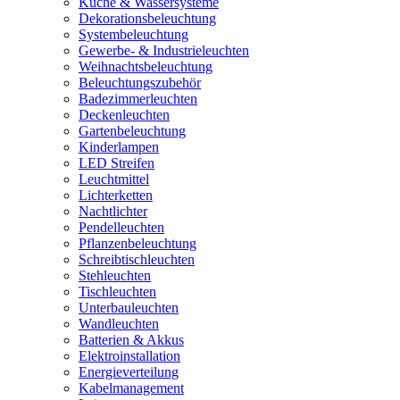
Küche & Wassersysteme
Dekorationsbeleuchtung
Systembeleuchtung
Gewerbe- & Industrieleuchten
Weihnachtsbeleuchtung
Beleuchtungszubehör
Badezimmerleuchten
Deckenleuchten
Gartenbeleuchtung
Kinderlampen
LED Streifen
Leuchtmittel
Lichterketten
Nachtlichter
Pendelleuchten
Pflanzenbeleuchtung
Schreibtischleuchten
Stehleuchten
Tischleuchten
Unterbauleuchten
Wandleuchten
Batterien & Akkus
Elektroinstallation
Energieverteilung
Kabelmanagement