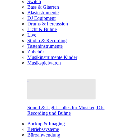
Switch
Bass & Gitarren
Blasinstrumente
DJ Equipment
Drums & Percussion
Licht & Bühne
Live
Studio & Recording
Tasteninstrumente
Zubehör
Musikinstrumente Kinder
Musikspielwaren
Sound & Light – alles für Musiker, DJs,
Recording und Bühne
Backup & Imaging
Betriebssysteme
Büroanwendung