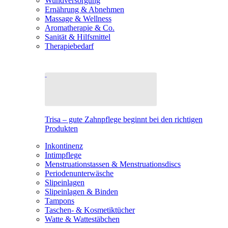
Wundversorgung
Ernährung & Abnehmen
Massage & Wellness
Aromatherapie & Co.
Sanität & Hilfsmittel
Therapiebedarf
Trisa – gute Zahnpflege beginnt bei den richtigen
Produkten
Inkontinenz
Intimpflege
Menstruationstassen & Menstruationsdiscs
Periodenunterwäsche
Slipeinlagen
Slipeinlagen & Binden
Tampons
Taschen- & Kosmetiktücher
Watte & Wattestäbchen