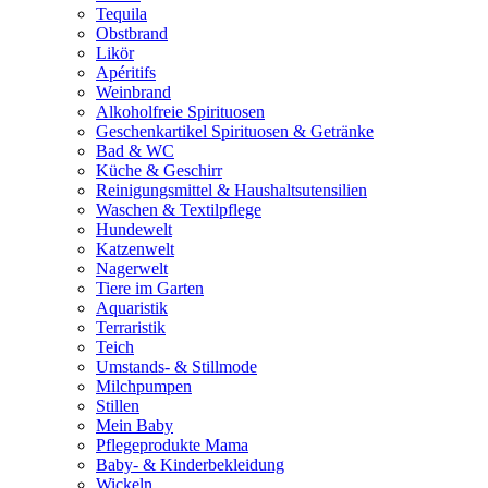
Tequila
Obstbrand
Likör
Apéritifs
Weinbrand
Alkoholfreie Spirituosen
Geschenkartikel Spirituosen & Getränke
Bad & WC
Küche & Geschirr
Reinigungsmittel & Haushaltsutensilien
Waschen & Textilpflege
Hundewelt
Katzenwelt
Nagerwelt
Tiere im Garten
Aquaristik
Terraristik
Teich
Umstands- & Stillmode
Milchpumpen
Stillen
Mein Baby
Pflegeprodukte Mama
Baby- & Kinderbekleidung
Wickeln