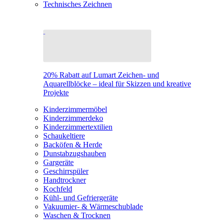
Technisches Zeichnen
20% Rabatt auf Lumart Zeichen- und
Aquarellblöcke – ideal für Skizzen und kreative
Projekte
Kinderzimmermöbel
Kinderzimmerdeko
Kinderzimmertextilien
Schaukeltiere
Backöfen & Herde
Dunstabzugshauben
Gargeräte
Geschirrspüler
Handtrockner
Kochfeld
Kühl- und Gefriergeräte
Vakuumier- & Wärmeschublade
Waschen & Trocknen