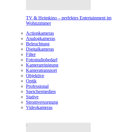
TV & Heimkino – perfektes Entertainment im
Wohnzimmer
Actionkameras
Analogkameras
Beleuchtung
Digitalkameras
Filter
Fotostudiobedarf
Kamerareinigung
Kameratransport
Objektive
Optik
Professional
Speichermedien
Stative
Stromversorgung
Videokameras