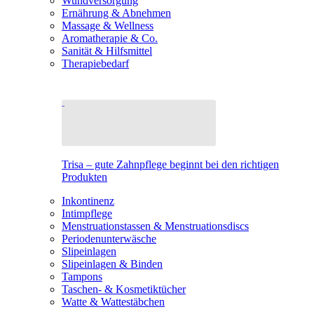
Wundversorgung
Ernährung & Abnehmen
Massage & Wellness
Aromatherapie & Co.
Sanität & Hilfsmittel
Therapiebedarf
Trisa – gute Zahnpflege beginnt bei den richtigen
Produkten
Inkontinenz
Intimpflege
Menstruationstassen & Menstruationsdiscs
Periodenunterwäsche
Slipeinlagen
Slipeinlagen & Binden
Tampons
Taschen- & Kosmetiktücher
Watte & Wattestäbchen