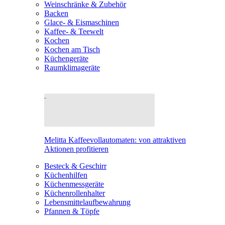
Weinschränke & Zubehör
Backen
Glace- & Eismaschinen
Kaffee- & Teewelt
Kochen
Kochen am Tisch
Küchengeräte
Raumklimageräte
Melitta Kaffeevollautomaten: von attraktiven
Aktionen profitieren
Besteck & Geschirr
Küchenhilfen
Küchenmessgeräte
Küchenrollenhalter
Lebensmittelaufbewahrung
Pfannen & Töpfe