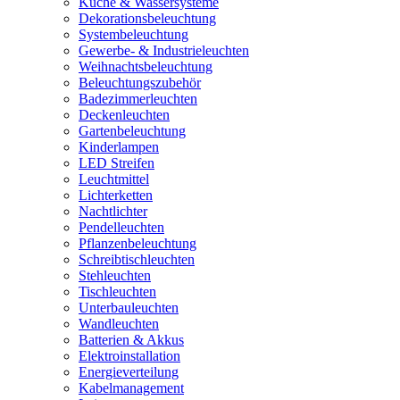
Küche & Wassersysteme
Dekorationsbeleuchtung
Systembeleuchtung
Gewerbe- & Industrieleuchten
Weihnachtsbeleuchtung
Beleuchtungszubehör
Badezimmerleuchten
Deckenleuchten
Gartenbeleuchtung
Kinderlampen
LED Streifen
Leuchtmittel
Lichterketten
Nachtlichter
Pendelleuchten
Pflanzenbeleuchtung
Schreibtischleuchten
Stehleuchten
Tischleuchten
Unterbauleuchten
Wandleuchten
Batterien & Akkus
Elektroinstallation
Energieverteilung
Kabelmanagement