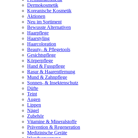
Dermokosmetik
Koreanische Kosmetik
Aktionen
Neu im Sortiment
Bewusste Alternativen
Haarpflege
Haarstyling
Haarcoloration
Beauty- & Pflegetools
Gesichtspflege
Körperpflege
Hand & Fusspflege
Rasur & Haarentfernung
Mund & Zahnpflege
Sonnen- & Insektenschutz
Düfte
Teint
Augen
Lippen
Nägel
Zubehör
Vitamine & Mineralstoffe
Prävention & Regeneration
Medizinische Geräte