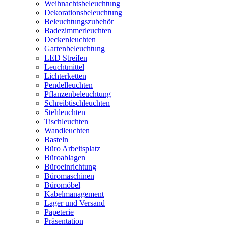
Weihnachtsbeleuchtung
Dekorationsbeleuchtung
Beleuchtungszubehör
Badezimmerleuchten
Deckenleuchten
Gartenbeleuchtung
LED Streifen
Leuchtmittel
Lichterketten
Pendelleuchten
Pflanzenbeleuchtung
Schreibtischleuchten
Stehleuchten
Tischleuchten
Wandleuchten
Basteln
Büro Arbeitsplatz
Büroablagen
Büroeinrichtung
Büromaschinen
Büromöbel
Kabelmanagement
Lager und Versand
Papeterie
Präsentation