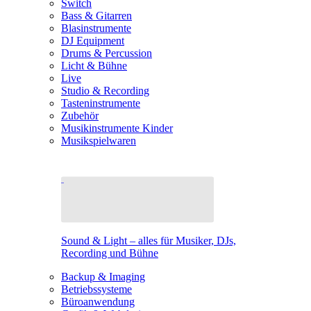
Switch
Bass & Gitarren
Blasinstrumente
DJ Equipment
Drums & Percussion
Licht & Bühne
Live
Studio & Recording
Tasteninstrumente
Zubehör
Musikinstrumente Kinder
Musikspielwaren
Sound & Light – alles für Musiker, DJs,
Recording und Bühne
Backup & Imaging
Betriebssysteme
Büroanwendung