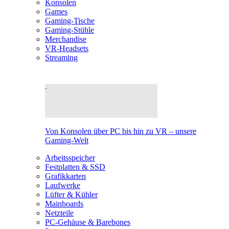
Konsolen
Games
Gaming-Tische
Gaming-Stühle
Merchandise
VR-Headsets
Streaming
Von Konsolen über PC bis hin zu VR – unsere
Gaming-Welt
Arbeitsspeicher
Festplatten & SSD
Grafikkarten
Laufwerke
Lüfter & Kühler
Mainboards
Netzteile
PC-Gehäuse & Barebones