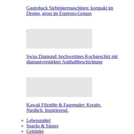
Gastroback Siebträgermaschinen: kompakt im
Design, gross im Espresso-Genuss
Swiss Diamond: hochwertiges Kochgeschirr mit
diamantverstärkter Antihaftbeschichtung
Kawaii Filzstifte & Fasermaler: Kreativ.
Niedlich. Inspirierend.
Lebensmittel
Snacks & Süsses
Getränke