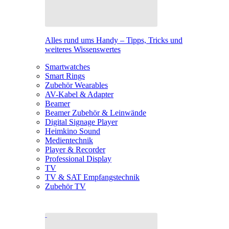
Alles rund ums Handy – Tipps, Tricks und
weiteres Wissenswertes
Smartwatches
Smart Rings
Zubehör Wearables
AV-Kabel & Adapter
Beamer
Beamer Zubehör & Leinwände
Digital Signage Player
Heimkino Sound
Medientechnik
Player & Recorder
Professional Display
TV
TV & SAT Empfangstechnik
Zubehör TV