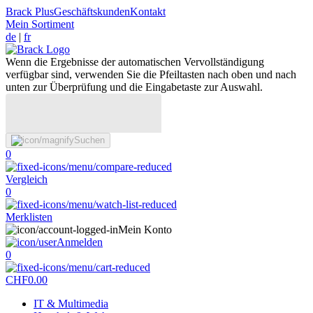
Brack Plus
Geschäftskunden
Kontakt
Mein Sortiment
de
|
fr
Wenn die Ergebnisse der automatischen Vervollständigung
verfügbar sind, verwenden Sie die Pfeiltasten nach oben und nach
unten zur Überprüfung und die Eingabetaste zur Auswahl.
Suchen
0
Vergleich
0
Merklisten
Mein Konto
Anmelden
0
CHF
0.00
IT & Multimedia