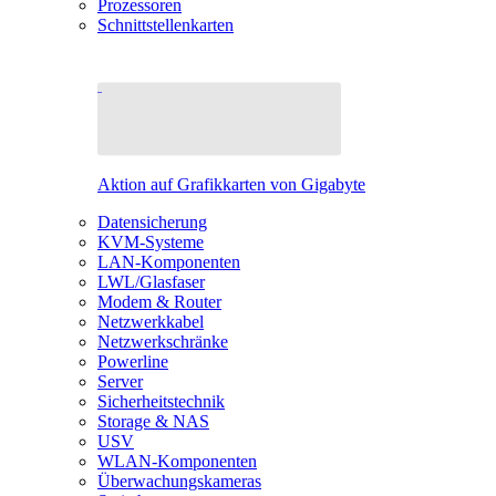
Prozessoren
Schnittstellenkarten
Aktion auf Grafikkarten von Gigabyte
Datensicherung
KVM-Systeme
LAN-Komponenten
LWL/Glasfaser
Modem & Router
Netzwerkkabel
Netzwerkschränke
Powerline
Server
Sicherheitstechnik
Storage & NAS
USV
WLAN-Komponenten
Überwachungskameras