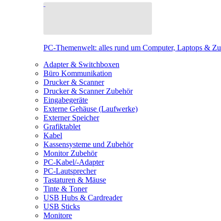
PC-Themenwelt: alles rund um Computer, Laptops & Z
Adapter & Switchboxen
Büro Kommunikation
Drucker & Scanner
Drucker & Scanner Zubehör
Eingabegeräte
Externe Gehäuse (Laufwerke)
Externer Speicher
Grafiktablet
Kabel
Kassensysteme und Zubehör
Monitor Zubehör
PC-Kabel/-Adapter
PC-Lautsprecher
Tastaturen & Mäuse
Tinte & Toner
USB Hubs & Cardreader
USB Sticks
Monitore