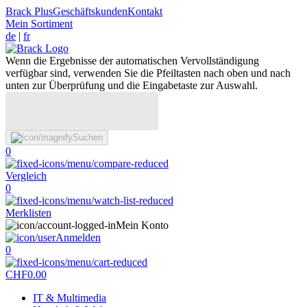
Brack Plus
Geschäftskunden
Kontakt
Mein Sortiment
de
|
fr
Wenn die Ergebnisse der automatischen Vervollständigung
verfügbar sind, verwenden Sie die Pfeiltasten nach oben und nach
unten zur Überprüfung und die Eingabetaste zur Auswahl.
Suchen
0
Vergleich
0
Merklisten
Mein Konto
Anmelden
0
CHF
0.00
IT & Multimedia