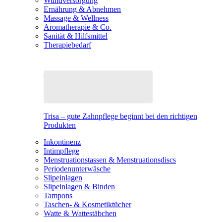
Wundversorgung
Ernährung & Abnehmen
Massage & Wellness
Aromatherapie & Co.
Sanität & Hilfsmittel
Therapiebedarf
Trisa – gute Zahnpflege beginnt bei den richtigen
Produkten
Inkontinenz
Intimpflege
Menstruationstassen & Menstruationsdiscs
Periodenunterwäsche
Slipeinlagen
Slipeinlagen & Binden
Tampons
Taschen- & Kosmetiktücher
Watte & Wattestäbchen