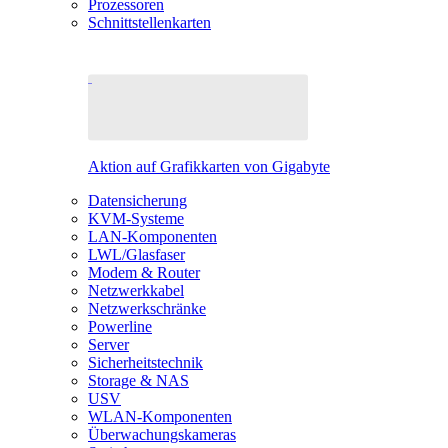
Prozessoren
Schnittstellenkarten
Aktion auf Grafikkarten von Gigabyte
Datensicherung
KVM-Systeme
LAN-Komponenten
LWL/Glasfaser
Modem & Router
Netzwerkkabel
Netzwerkschränke
Powerline
Server
Sicherheitstechnik
Storage & NAS
USV
WLAN-Komponenten
Überwachungskameras