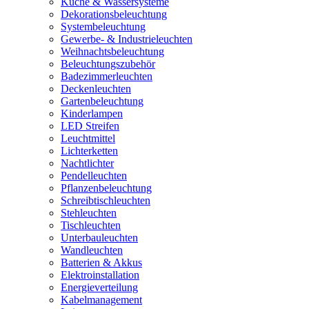
Küche & Wassersysteme
Dekorationsbeleuchtung
Systembeleuchtung
Gewerbe- & Industrieleuchten
Weihnachtsbeleuchtung
Beleuchtungszubehör
Badezimmerleuchten
Deckenleuchten
Gartenbeleuchtung
Kinderlampen
LED Streifen
Leuchtmittel
Lichterketten
Nachtlichter
Pendelleuchten
Pflanzenbeleuchtung
Schreibtischleuchten
Stehleuchten
Tischleuchten
Unterbauleuchten
Wandleuchten
Batterien & Akkus
Elektroinstallation
Energieverteilung
Kabelmanagement