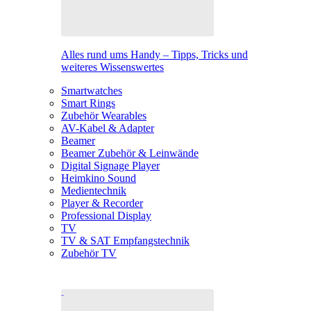
Alles rund ums Handy – Tipps, Tricks und
weiteres Wissenswertes
Smartwatches
Smart Rings
Zubehör Wearables
AV-Kabel & Adapter
Beamer
Beamer Zubehör & Leinwände
Digital Signage Player
Heimkino Sound
Medientechnik
Player & Recorder
Professional Display
TV
TV & SAT Empfangstechnik
Zubehör TV