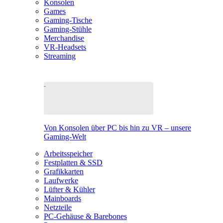
Konsolen
Games
Gaming-Tische
Gaming-Stühle
Merchandise
VR-Headsets
Streaming
Von Konsolen über PC bis hin zu VR – unsere
Gaming-Welt
Arbeitsspeicher
Festplatten & SSD
Grafikkarten
Laufwerke
Lüfter & Kühler
Mainboards
Netzteile
PC-Gehäuse & Barebones