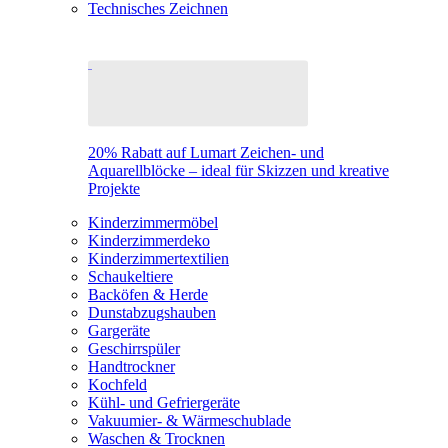
Technisches Zeichnen
20% Rabatt auf Lumart Zeichen- und
Aquarellblöcke – ideal für Skizzen und kreative
Projekte
Kinderzimmermöbel
Kinderzimmerdeko
Kinderzimmertextilien
Schaukeltiere
Backöfen & Herde
Dunstabzugshauben
Gargeräte
Geschirrspüler
Handtrockner
Kochfeld
Kühl- und Gefriergeräte
Vakuumier- & Wärmeschublade
Waschen & Trocknen