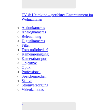
TV & Heimkino – perfektes Entertainment im
Wohnzimmer
Actionkameras
Analogkameras
Beleuchtung
Digitalkameras
Filter
Fotostudiobedarf
Kamerareinigung
Kameratransport
Objektive
Optik
Professional
Speichermedien
Stative
Stromversorgung
Videokameras