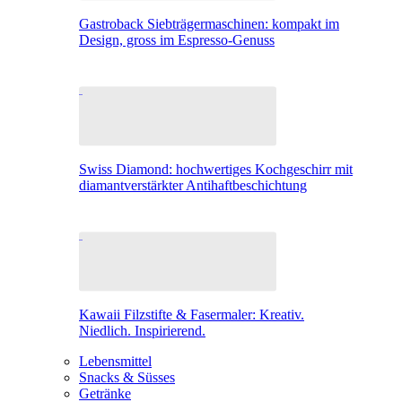
Gastroback Siebträgermaschinen: kompakt im
Design, gross im Espresso-Genuss
Swiss Diamond: hochwertiges Kochgeschirr mit
diamantverstärkter Antihaftbeschichtung
Kawaii Filzstifte & Fasermaler: Kreativ.
Niedlich. Inspirierend.
Lebensmittel
Snacks & Süsses
Getränke