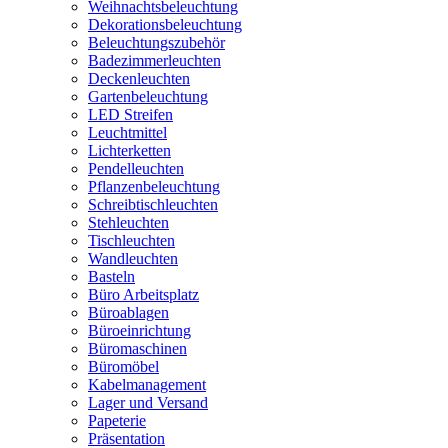
Weihnachtsbeleuchtung
Dekorationsbeleuchtung
Beleuchtungszubehör
Badezimmerleuchten
Deckenleuchten
Gartenbeleuchtung
LED Streifen
Leuchtmittel
Lichterketten
Pendelleuchten
Pflanzenbeleuchtung
Schreibtischleuchten
Stehleuchten
Tischleuchten
Wandleuchten
Basteln
Büro Arbeitsplatz
Büroablagen
Büroeinrichtung
Büromaschinen
Büromöbel
Kabelmanagement
Lager und Versand
Papeterie
Präsentation