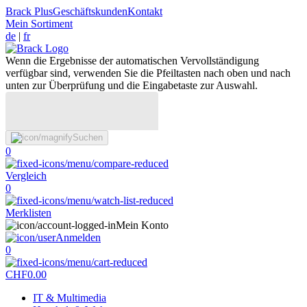
Brack Plus
Geschäftskunden
Kontakt
Mein Sortiment
de
|
fr
Wenn die Ergebnisse der automatischen Vervollständigung
verfügbar sind, verwenden Sie die Pfeiltasten nach oben und nach
unten zur Überprüfung und die Eingabetaste zur Auswahl.
Suchen
0
Vergleich
0
Merklisten
Mein Konto
Anmelden
0
CHF
0.00
IT & Multimedia