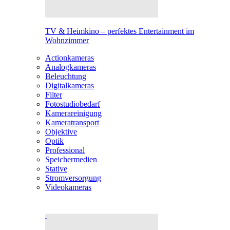
TV & Heimkino – perfektes Entertainment im
Wohnzimmer
Actionkameras
Analogkameras
Beleuchtung
Digitalkameras
Filter
Fotostudiobedarf
Kamerareinigung
Kameratransport
Objektive
Optik
Professional
Speichermedien
Stative
Stromversorgung
Videokameras