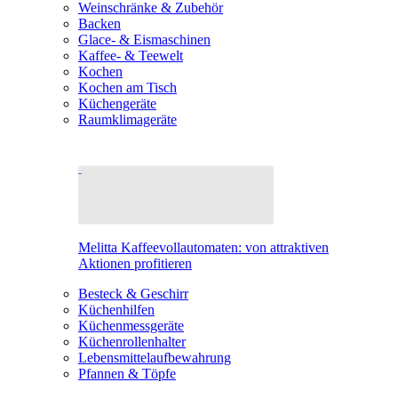
Weinschränke & Zubehör
Backen
Glace- & Eismaschinen
Kaffee- & Teewelt
Kochen
Kochen am Tisch
Küchengeräte
Raumklimageräte
Melitta Kaffeevollautomaten: von attraktiven
Aktionen profitieren
Besteck & Geschirr
Küchenhilfen
Küchenmessgeräte
Küchenrollenhalter
Lebensmittelaufbewahrung
Pfannen & Töpfe