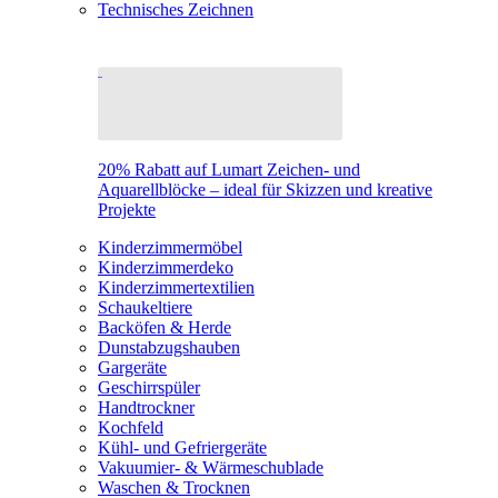
Technisches Zeichnen
20% Rabatt auf Lumart Zeichen- und
Aquarellblöcke – ideal für Skizzen und kreative
Projekte
Kinderzimmermöbel
Kinderzimmerdeko
Kinderzimmertextilien
Schaukeltiere
Backöfen & Herde
Dunstabzugshauben
Gargeräte
Geschirrspüler
Handtrockner
Kochfeld
Kühl- und Gefriergeräte
Vakuumier- & Wärmeschublade
Waschen & Trocknen