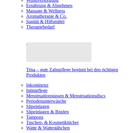
Wundversorgung
Ernährung & Abnehmen
Massage & Wellness
Aromatherapie & Co.
Sanität & Hilfsmittel
Therapiebedarf
Trisa – gute Zahnpflege beginnt bei den richtigen
Produkten
Inkontinenz
Intimpflege
Menstruationstassen & Menstruationsdiscs
Periodenunterwäsche
Slipeinlagen
Slipeinlagen & Binden
Tampons
Taschen- & Kosmetiktücher
Watte & Wattestäbchen