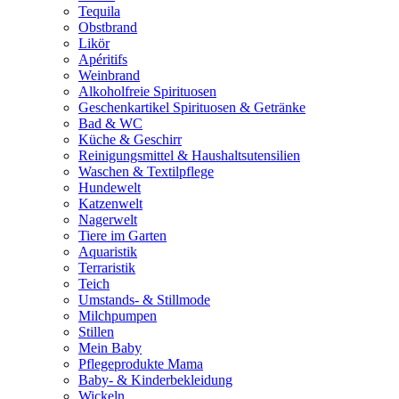
Tequila
Obstbrand
Likör
Apéritifs
Weinbrand
Alkoholfreie Spirituosen
Geschenkartikel Spirituosen & Getränke
Bad & WC
Küche & Geschirr
Reinigungsmittel & Haushaltsutensilien
Waschen & Textilpflege
Hundewelt
Katzenwelt
Nagerwelt
Tiere im Garten
Aquaristik
Terraristik
Teich
Umstands- & Stillmode
Milchpumpen
Stillen
Mein Baby
Pflegeprodukte Mama
Baby- & Kinderbekleidung
Wickeln