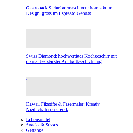
Gastroback Siebträgermaschinen: kompakt im
Design, gross im Espresso-Genuss
Swiss Diamond: hochwertiges Kochgeschirr mit
diamantverstärkter Antihaftbeschichtung
Kawaii Filzstifte & Fasermaler: Kreativ.
Niedlich. Inspirierend.
Lebensmittel
Snacks & Süsses
Getränke