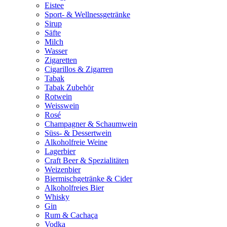
Eistee
Sport- & Wellnessgetränke
Sirup
Säfte
Milch
Wasser
Zigaretten
Cigarillos & Zigarren
Tabak
Tabak Zubehör
Rotwein
Weisswein
Rosé
Champagner & Schaumwein
Süss- & Dessertwein
Alkoholfreie Weine
Lagerbier
Craft Beer & Spezialitäten
Weizenbier
Biermischgetränke & Cider
Alkoholfreies Bier
Whisky
Gin
Rum & Cachaça
Vodka