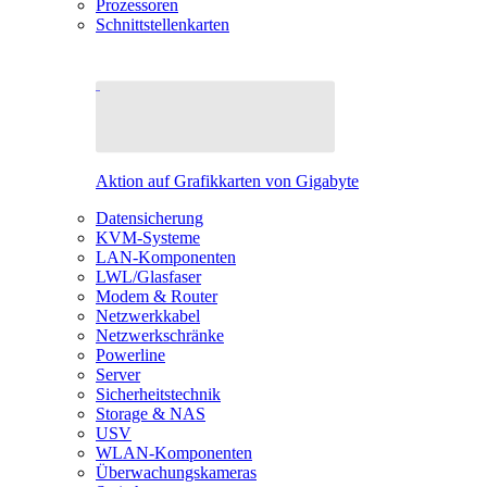
Prozessoren
Schnittstellenkarten
Aktion auf Grafikkarten von Gigabyte
Datensicherung
KVM-Systeme
LAN-Komponenten
LWL/Glasfaser
Modem & Router
Netzwerkkabel
Netzwerkschränke
Powerline
Server
Sicherheitstechnik
Storage & NAS
USV
WLAN-Komponenten
Überwachungskameras