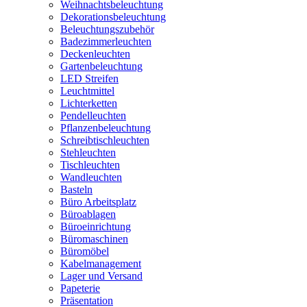
Weihnachtsbeleuchtung
Dekorationsbeleuchtung
Beleuchtungszubehör
Badezimmerleuchten
Deckenleuchten
Gartenbeleuchtung
LED Streifen
Leuchtmittel
Lichterketten
Pendelleuchten
Pflanzenbeleuchtung
Schreibtischleuchten
Stehleuchten
Tischleuchten
Wandleuchten
Basteln
Büro Arbeitsplatz
Büroablagen
Büroeinrichtung
Büromaschinen
Büromöbel
Kabelmanagement
Lager und Versand
Papeterie
Präsentation