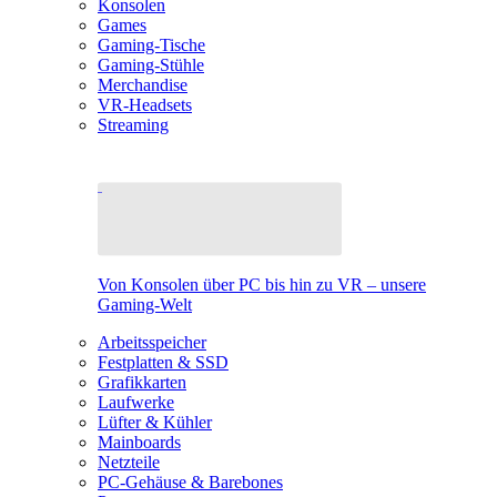
Konsolen
Games
Gaming-Tische
Gaming-Stühle
Merchandise
VR-Headsets
Streaming
Von Konsolen über PC bis hin zu VR – unsere
Gaming-Welt
Arbeitsspeicher
Festplatten & SSD
Grafikkarten
Laufwerke
Lüfter & Kühler
Mainboards
Netzteile
PC-Gehäuse & Barebones