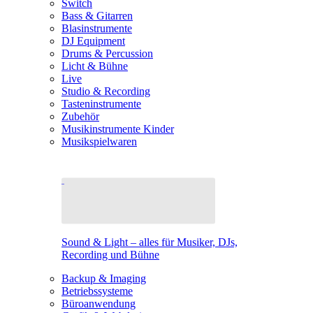
Switch
Bass & Gitarren
Blasinstrumente
DJ Equipment
Drums & Percussion
Licht & Bühne
Live
Studio & Recording
Tasteninstrumente
Zubehör
Musikinstrumente Kinder
Musikspielwaren
Sound & Light – alles für Musiker, DJs,
Recording und Bühne
Backup & Imaging
Betriebssysteme
Büroanwendung