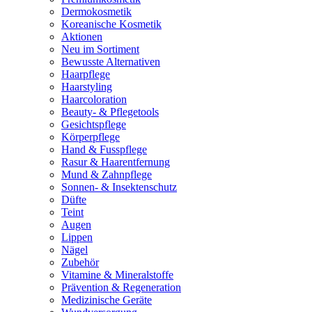
Dermokosmetik
Koreanische Kosmetik
Aktionen
Neu im Sortiment
Bewusste Alternativen
Haarpflege
Haarstyling
Haarcoloration
Beauty- & Pflegetools
Gesichtspflege
Körperpflege
Hand & Fusspflege
Rasur & Haarentfernung
Mund & Zahnpflege
Sonnen- & Insektenschutz
Düfte
Teint
Augen
Lippen
Nägel
Zubehör
Vitamine & Mineralstoffe
Prävention & Regeneration
Medizinische Geräte