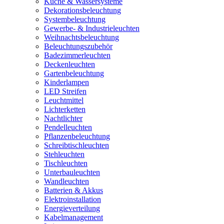
Küche & Wassersysteme
Dekorationsbeleuchtung
Systembeleuchtung
Gewerbe- & Industrieleuchten
Weihnachtsbeleuchtung
Beleuchtungszubehör
Badezimmerleuchten
Deckenleuchten
Gartenbeleuchtung
Kinderlampen
LED Streifen
Leuchtmittel
Lichterketten
Nachtlichter
Pendelleuchten
Pflanzenbeleuchtung
Schreibtischleuchten
Stehleuchten
Tischleuchten
Unterbauleuchten
Wandleuchten
Batterien & Akkus
Elektroinstallation
Energieverteilung
Kabelmanagement