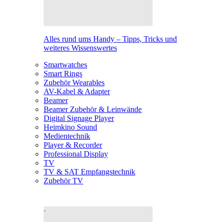
Alles rund ums Handy – Tipps, Tricks und
weiteres Wissenswertes
Smartwatches
Smart Rings
Zubehör Wearables
AV-Kabel & Adapter
Beamer
Beamer Zubehör & Leinwände
Digital Signage Player
Heimkino Sound
Medientechnik
Player & Recorder
Professional Display
TV
TV & SAT Empfangstechnik
Zubehör TV