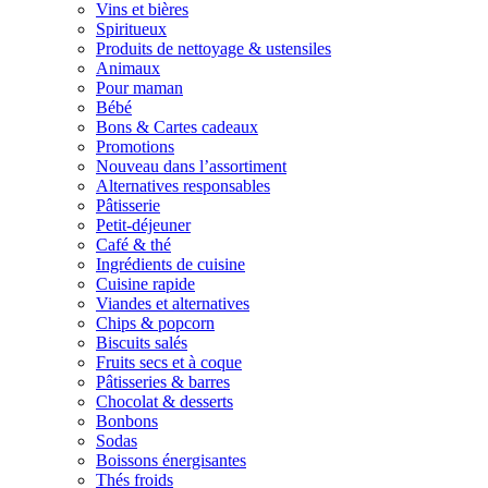
Vins et bières
Spiritueux
Produits de nettoyage & ustensiles
Animaux
Pour maman
Bébé
Bons & Cartes cadeaux
Promotions
Nouveau dans l’assortiment
Alternatives responsables
Pâtisserie
Petit-déjeuner
Café & thé
Ingrédients de cuisine
Cuisine rapide
Viandes et alternatives
Chips & popcorn
Biscuits salés
Fruits secs et à coque
Pâtisseries & barres
Chocolat & desserts
Bonbons
Sodas
Boissons énergisantes
Thés froids