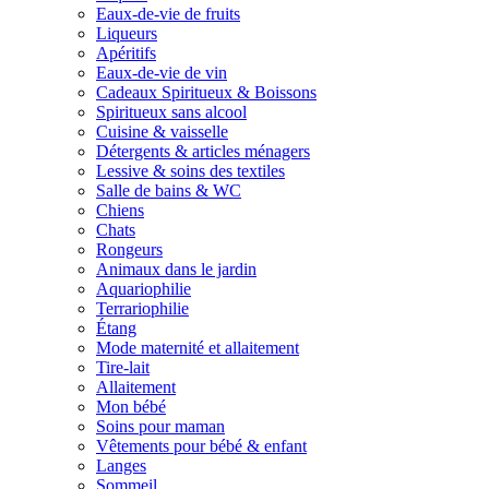
Eaux-de-vie de fruits
Liqueurs
Apéritifs
Eaux-de-vie de vin
Cadeaux Spiritueux & Boissons
Spiritueux sans alcool
Cuisine & vaisselle
Détergents & articles ménagers
Lessive & soins des textiles
Salle de bains & WC
Chiens
Chats
Rongeurs
Animaux dans le jardin
Aquariophilie
Terrariophilie
Étang
Mode maternité et allaitement
Tire-lait
Allaitement
Mon bébé
Soins pour maman
Vêtements pour bébé & enfant
Langes
Sommeil