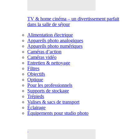
TV & home cinéma – un divertissement parfait
dans la salle de séjour
Alimentation électrique
Appareils photo analogiques
Appareils photo numériques
Caméras d’action
Caméras vidéo
Entretien & nettoyage
Filtres
Objectifs
Optique
Pour les professionnels
Supports de stockage
Trépieds
Valises & sacs de transport
Éclairage
Équipements pour studio photo