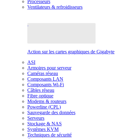
Processeurs
Ventilateurs & refroidisseurs
Action sur les cartes graphiques de Gigabyte
ASI
Armoires pour serveur
Caméras réseau
Composants LAN
Composants Wi-Fi
Câbles réseau
Fibre optique
Modems & routeurs
Powerline (CPL)
Sauvegarde des données
Serveurs
Stockage & NAS
Systèmes KVM
Techniques de sécurité