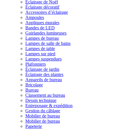
Éclairage de Noël
Éclairage décoratif
Accessoires d’éclairage
Ampoules
Appliques murales
Bandes de LED
Guirlandes lumineuses
Lampes de bureau
Lampes de salle de bains
Lampes de table
Lampes sur pied
Lampes suspendues
Plafonniers
Éclairage de jardin
Éclairage des plantes
Appareils de bureau
Bricolage
Bureau
Classement au bureau
Dessin technique
Entreposage & expédition
Gestion du câblage
Mobilier de bureau
Mobilier de bureau
Papeterie