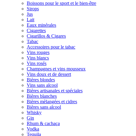
Boissons pour le sport et le bien-être
Sirops
Jus
Lait
Eaux minérales
Cigarettes
Cigarillos & Cigares
Tabac
Accessoires pour le tabac
Vins rouges
Vins blancs
Vins rosés
Champagnes et vins mousseux
Vins doux et de dessert
Bières blondes
Vins sans alcool
Bières artisanales et spéciales
Bières blanches
Bières mèlangées et cidres
Bières sans alcool
Whisky
Gin
Rhum & cachaça
Vodka
Tequila