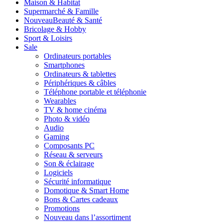
Maison & Habitat
Supermarché & Famille
Nouveau
Beauté & Santé
Bricolage & Hobby
Sport & Loisirs
Sale
Ordinateurs portables
Smartphones
Ordinateurs & tablettes
Périphériques & câbles
Téléphone portable et téléphonie
Wearables
TV & home cinéma
Photo & vidéo
Audio
Gaming
Composants PC
Réseau & serveurs
Son & éclairage
Logiciels
Sécurité informatique
Domotique & Smart Home
Bons & Cartes cadeaux
Promotions
Nouveau dans l’assortiment