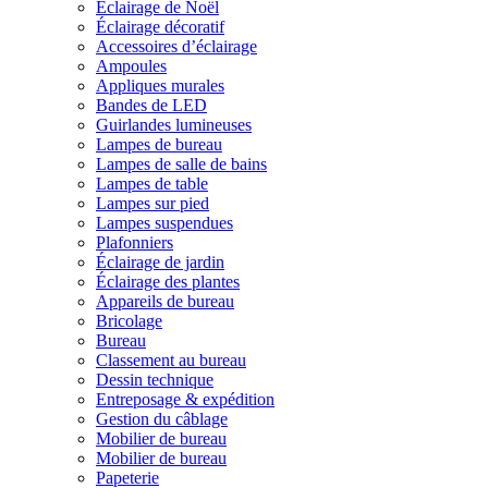
Éclairage de Noël
Éclairage décoratif
Accessoires d’éclairage
Ampoules
Appliques murales
Bandes de LED
Guirlandes lumineuses
Lampes de bureau
Lampes de salle de bains
Lampes de table
Lampes sur pied
Lampes suspendues
Plafonniers
Éclairage de jardin
Éclairage des plantes
Appareils de bureau
Bricolage
Bureau
Classement au bureau
Dessin technique
Entreposage & expédition
Gestion du câblage
Mobilier de bureau
Mobilier de bureau
Papeterie