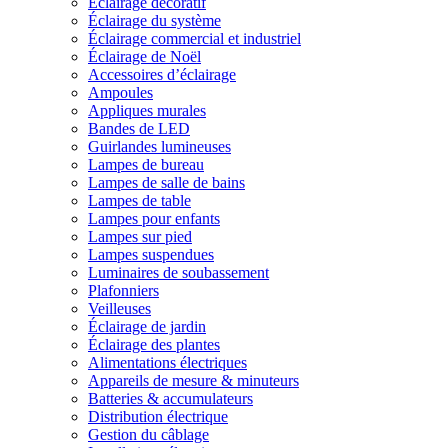
Éclairage décoratif
Éclairage du système
Éclairage commercial et industriel
Éclairage de Noël
Accessoires d’éclairage
Ampoules
Appliques murales
Bandes de LED
Guirlandes lumineuses
Lampes de bureau
Lampes de salle de bains
Lampes de table
Lampes pour enfants
Lampes sur pied
Lampes suspendues
Luminaires de soubassement
Plafonniers
Veilleuses
Éclairage de jardin
Éclairage des plantes
Alimentations électriques
Appareils de mesure & minuteurs
Batteries & accumulateurs
Distribution électrique
Gestion du câblage