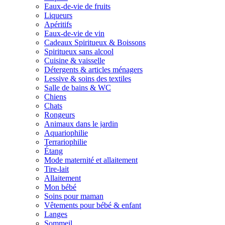
Eaux-de-vie de fruits
Liqueurs
Apéritifs
Eaux-de-vie de vin
Cadeaux Spiritueux & Boissons
Spiritueux sans alcool
Cuisine & vaisselle
Détergents & articles ménagers
Lessive & soins des textiles
Salle de bains & WC
Chiens
Chats
Rongeurs
Animaux dans le jardin
Aquariophilie
Terrariophilie
Étang
Mode maternité et allaitement
Tire-lait
Allaitement
Mon bébé
Soins pour maman
Vêtements pour bébé & enfant
Langes
Sommeil