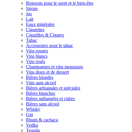
Boissons pour le sport et le bien-être
Sirops
Jus
Lait
Eaux minérales
Cigarettes
Cigarillos & Cigares
Tabac
Accessoires pour le tabac
Vins rouges
Vins blancs
Vins rosés
Champagnes et vins mousseux
Vins doux et de dessert
Bières blondes
Vins sans alcool
Bières artisanales et spéciales
Bières blanches
Bières mèlangées et cidres
Bières sans alcool
Whisky
Gin
Rhum & cachaça
Vodka
Tequila