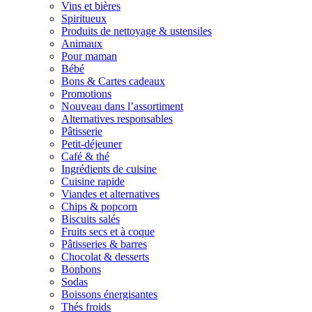
Vins et bières
Spiritueux
Produits de nettoyage & ustensiles
Animaux
Pour maman
Bébé
Bons & Cartes cadeaux
Promotions
Nouveau dans l’assortiment
Alternatives responsables
Pâtisserie
Petit-déjeuner
Café & thé
Ingrédients de cuisine
Cuisine rapide
Viandes et alternatives
Chips & popcorn
Biscuits salés
Fruits secs et à coque
Pâtisseries & barres
Chocolat & desserts
Bonbons
Sodas
Boissons énergisantes
Thés froids