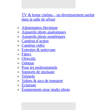
TV & home cinéma – un divertissement parfait
dans la salle de séjour
Alimentation électrique
Appareils photo analogiques
Appareils photo numériques
Caméras d’action
Caméras vidéo
Entretien & nettoyage
Filtres
Objectifs
Optique
Pour les professionnels
Supports de stockage
Trépieds
Valises & sacs de transport
Éclairage
Équipements pour studio photo