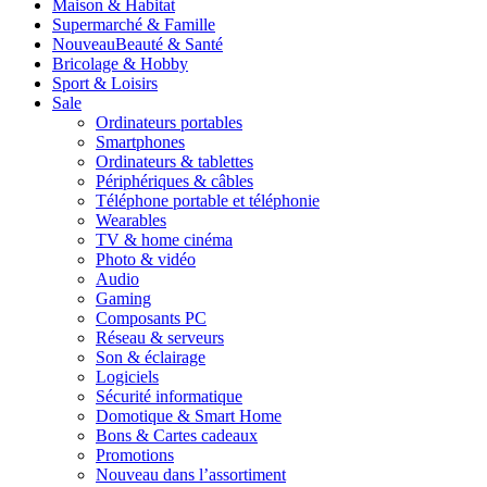
Maison & Habitat
Supermarché & Famille
Nouveau
Beauté & Santé
Bricolage & Hobby
Sport & Loisirs
Sale
Ordinateurs portables
Smartphones
Ordinateurs & tablettes
Périphériques & câbles
Téléphone portable et téléphonie
Wearables
TV & home cinéma
Photo & vidéo
Audio
Gaming
Composants PC
Réseau & serveurs
Son & éclairage
Logiciels
Sécurité informatique
Domotique & Smart Home
Bons & Cartes cadeaux
Promotions
Nouveau dans l’assortiment