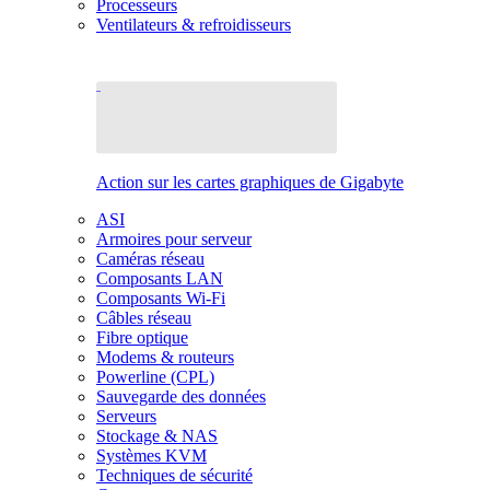
Processeurs
Ventilateurs & refroidisseurs
Action sur les cartes graphiques de Gigabyte
ASI
Armoires pour serveur
Caméras réseau
Composants LAN
Composants Wi-Fi
Câbles réseau
Fibre optique
Modems & routeurs
Powerline (CPL)
Sauvegarde des données
Serveurs
Stockage & NAS
Systèmes KVM
Techniques de sécurité