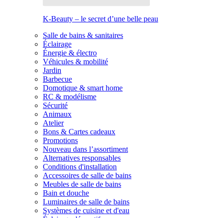
K-Beauty – le secret d’une belle peau
Salle de bains & sanitaires
Éclairage
Énergie & électro
Véhicules & mobilité
Jardin
Barbecue
Domotique & smart home
RC & modélisme
Sécurité
Animaux
Atelier
Bons & Cartes cadeaux
Promotions
Nouveau dans l’assortiment
Alternatives responsables
Conditions d'installation
Accessoires de salle de bains
Meubles de salle de bains
Bain et douche
Luminaires de salle de bains
Systèmes de cuisine et d'eau