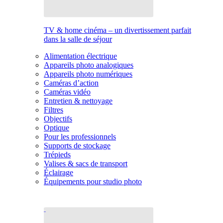
TV & home cinéma – un divertissement parfait
dans la salle de séjour
Alimentation électrique
Appareils photo analogiques
Appareils photo numériques
Caméras d’action
Caméras vidéo
Entretien & nettoyage
Filtres
Objectifs
Optique
Pour les professionnels
Supports de stockage
Trépieds
Valises & sacs de transport
Éclairage
Équipements pour studio photo