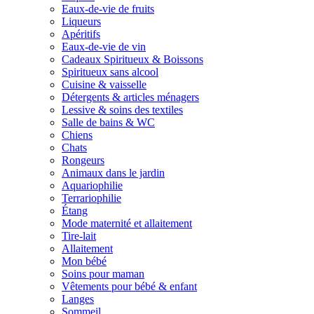
Eaux-de-vie de fruits
Liqueurs
Apéritifs
Eaux-de-vie de vin
Cadeaux Spiritueux & Boissons
Spiritueux sans alcool
Cuisine & vaisselle
Détergents & articles ménagers
Lessive & soins des textiles
Salle de bains & WC
Chiens
Chats
Rongeurs
Animaux dans le jardin
Aquariophilie
Terrariophilie
Étang
Mode maternité et allaitement
Tire-lait
Allaitement
Mon bébé
Soins pour maman
Vêtements pour bébé & enfant
Langes
Sommeil