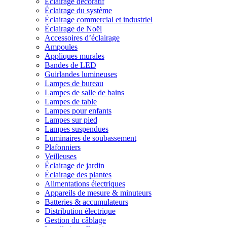
Éclairage décoratif
Éclairage du système
Éclairage commercial et industriel
Éclairage de Noël
Accessoires d’éclairage
Ampoules
Appliques murales
Bandes de LED
Guirlandes lumineuses
Lampes de bureau
Lampes de salle de bains
Lampes de table
Lampes pour enfants
Lampes sur pied
Lampes suspendues
Luminaires de soubassement
Plafonniers
Veilleuses
Éclairage de jardin
Éclairage des plantes
Alimentations électriques
Appareils de mesure & minuteurs
Batteries & accumulateurs
Distribution électrique
Gestion du câblage