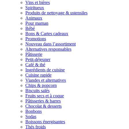
Vins et bières
Spiritueux
Produits de nettoyage & ustensiles
Animaux
Pour maman
Bébé
Bons & Cartes cadeaux
Promotions
Nouveau dans l’assortiment
Alternatives responsables
Pâtisserie
Petit-déjeuner
Café & thé
Ingrédients de cuisine
Cuisine rapide
Viandes et alternatives
Chips & popcorn
Biscuits salés
Fruits secs et à coque
Pâtisseries & barres
Chocolat & desserts
Bonbons
Sodas
Boissons énergisantes
Thés froids