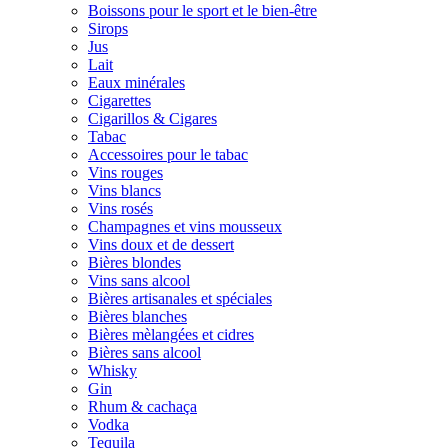
Boissons pour le sport et le bien-être
Sirops
Jus
Lait
Eaux minérales
Cigarettes
Cigarillos & Cigares
Tabac
Accessoires pour le tabac
Vins rouges
Vins blancs
Vins rosés
Champagnes et vins mousseux
Vins doux et de dessert
Bières blondes
Vins sans alcool
Bières artisanales et spéciales
Bières blanches
Bières mèlangées et cidres
Bières sans alcool
Whisky
Gin
Rhum & cachaça
Vodka
Tequila