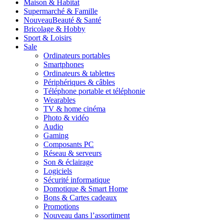
Maison & Habitat
Supermarché & Famille
Nouveau
Beauté & Santé
Bricolage & Hobby
Sport & Loisirs
Sale
Ordinateurs portables
Smartphones
Ordinateurs & tablettes
Périphériques & câbles
Téléphone portable et téléphonie
Wearables
TV & home cinéma
Photo & vidéo
Audio
Gaming
Composants PC
Réseau & serveurs
Son & éclairage
Logiciels
Sécurité informatique
Domotique & Smart Home
Bons & Cartes cadeaux
Promotions
Nouveau dans l’assortiment