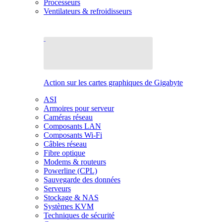
Processeurs
Ventilateurs & refroidisseurs
Action sur les cartes graphiques de Gigabyte
ASI
Armoires pour serveur
Caméras réseau
Composants LAN
Composants Wi-Fi
Câbles réseau
Fibre optique
Modems & routeurs
Powerline (CPL)
Sauvegarde des données
Serveurs
Stockage & NAS
Systèmes KVM
Techniques de sécurité