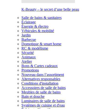
K-Beauty – le secret d’une belle peau
Salle de bains & sanitaires
Éclairage
Énergie & électro
Véhicules & mobilité
Jardin
Barbecue
Domotique & smart home
RC & modélisme
Sécurité
Animaux
Atelier
Bons & Cartes cadeaux
Promotions
Nouveau dans l’assortiment
Alternatives responsables
Conditions d'installation
Accessoires de salle de bains
Meubles de salle de bains
Bain et douche
Luminaires de salle de bains
Systèmes de cuisine et d'eau