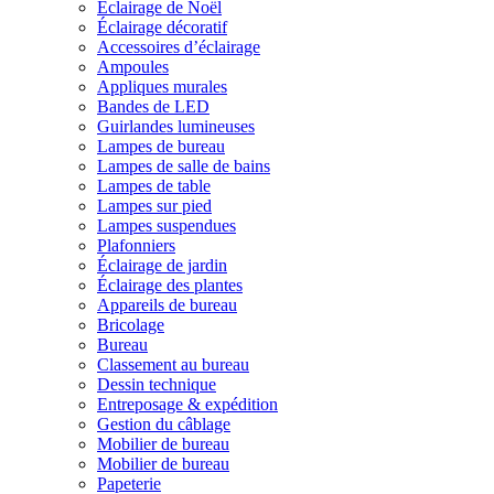
Éclairage de Noël
Éclairage décoratif
Accessoires d’éclairage
Ampoules
Appliques murales
Bandes de LED
Guirlandes lumineuses
Lampes de bureau
Lampes de salle de bains
Lampes de table
Lampes sur pied
Lampes suspendues
Plafonniers
Éclairage de jardin
Éclairage des plantes
Appareils de bureau
Bricolage
Bureau
Classement au bureau
Dessin technique
Entreposage & expédition
Gestion du câblage
Mobilier de bureau
Mobilier de bureau
Papeterie