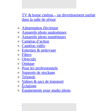
TV & home cinéma – un divertissement parfait
dans la salle de séjour
Alimentation électrique
Appareils photo analogiques
Appareils photo numériques
Caméras d’action
Caméras vidéo
Entretien & nettoyage
Filtres
Objectifs
Optique
Pour les professionnels
Supports de stockage
Trépieds
Valises & sacs de transport
Éclairage
Équipements pour studio photo