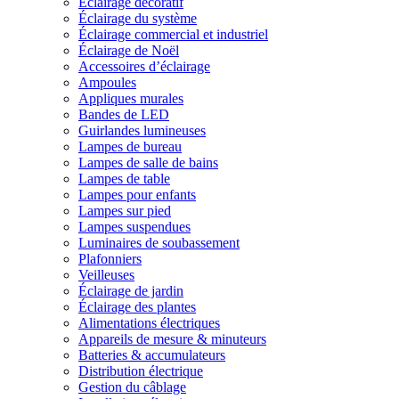
Éclairage décoratif
Éclairage du système
Éclairage commercial et industriel
Éclairage de Noël
Accessoires d’éclairage
Ampoules
Appliques murales
Bandes de LED
Guirlandes lumineuses
Lampes de bureau
Lampes de salle de bains
Lampes de table
Lampes pour enfants
Lampes sur pied
Lampes suspendues
Luminaires de soubassement
Plafonniers
Veilleuses
Éclairage de jardin
Éclairage des plantes
Alimentations électriques
Appareils de mesure & minuteurs
Batteries & accumulateurs
Distribution électrique
Gestion du câblage