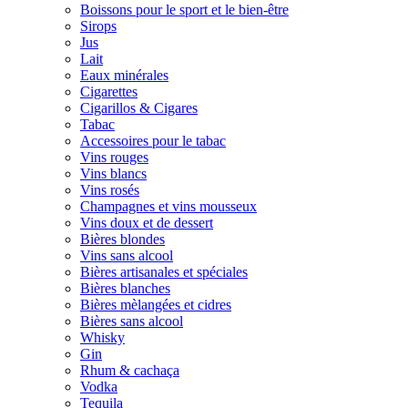
Boissons pour le sport et le bien-être
Sirops
Jus
Lait
Eaux minérales
Cigarettes
Cigarillos & Cigares
Tabac
Accessoires pour le tabac
Vins rouges
Vins blancs
Vins rosés
Champagnes et vins mousseux
Vins doux et de dessert
Bières blondes
Vins sans alcool
Bières artisanales et spéciales
Bières blanches
Bières mèlangées et cidres
Bières sans alcool
Whisky
Gin
Rhum & cachaça
Vodka
Tequila