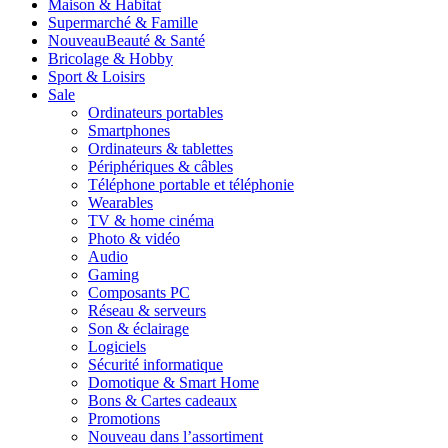
Maison & Habitat
Supermarché & Famille
Nouveau
Beauté & Santé
Bricolage & Hobby
Sport & Loisirs
Sale
Ordinateurs portables
Smartphones
Ordinateurs & tablettes
Périphériques & câbles
Téléphone portable et téléphonie
Wearables
TV & home cinéma
Photo & vidéo
Audio
Gaming
Composants PC
Réseau & serveurs
Son & éclairage
Logiciels
Sécurité informatique
Domotique & Smart Home
Bons & Cartes cadeaux
Promotions
Nouveau dans l’assortiment