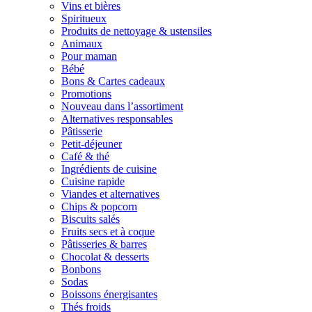
Vins et bières
Spiritueux
Produits de nettoyage & ustensiles
Animaux
Pour maman
Bébé
Bons & Cartes cadeaux
Promotions
Nouveau dans l’assortiment
Alternatives responsables
Pâtisserie
Petit-déjeuner
Café & thé
Ingrédients de cuisine
Cuisine rapide
Viandes et alternatives
Chips & popcorn
Biscuits salés
Fruits secs et à coque
Pâtisseries & barres
Chocolat & desserts
Bonbons
Sodas
Boissons énergisantes
Thés froids