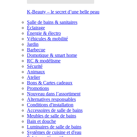
K-Beauty – le secret d’une belle peau
Salle de bains & sanitaires
Éclairage
Énergie & électro
Véhicules & mobilité
Jardin
Barbecue
Domotique & smart home
RC & modélisme
Sécurité
Animaux
Atelier
Bons & Cartes cadeaux
Promotions
Nouveau dans l’assortiment
Alternatives responsables
Conditions d'installation
Accessoires de salle de bains
Meubles de salle de bains
Bain et douche
Luminaires de salle de bains
Systèmes de cuisine et d'eau