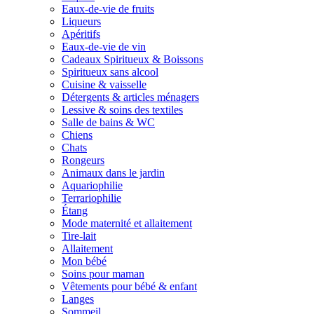
Eaux-de-vie de fruits
Liqueurs
Apéritifs
Eaux-de-vie de vin
Cadeaux Spiritueux & Boissons
Spiritueux sans alcool
Cuisine & vaisselle
Détergents & articles ménagers
Lessive & soins des textiles
Salle de bains & WC
Chiens
Chats
Rongeurs
Animaux dans le jardin
Aquariophilie
Terrariophilie
Étang
Mode maternité et allaitement
Tire-lait
Allaitement
Mon bébé
Soins pour maman
Vêtements pour bébé & enfant
Langes
Sommeil