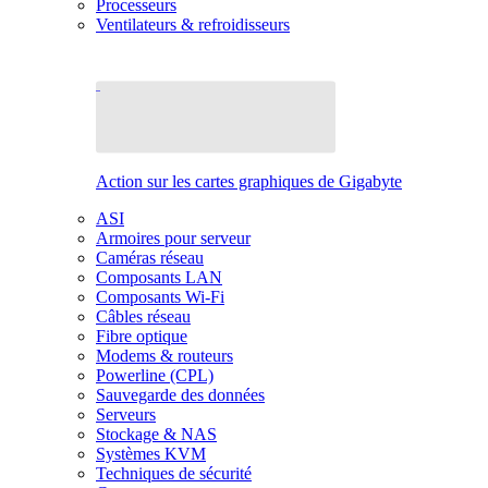
Processeurs
Ventilateurs & refroidisseurs
Action sur les cartes graphiques de Gigabyte
ASI
Armoires pour serveur
Caméras réseau
Composants LAN
Composants Wi-Fi
Câbles réseau
Fibre optique
Modems & routeurs
Powerline (CPL)
Sauvegarde des données
Serveurs
Stockage & NAS
Systèmes KVM
Techniques de sécurité