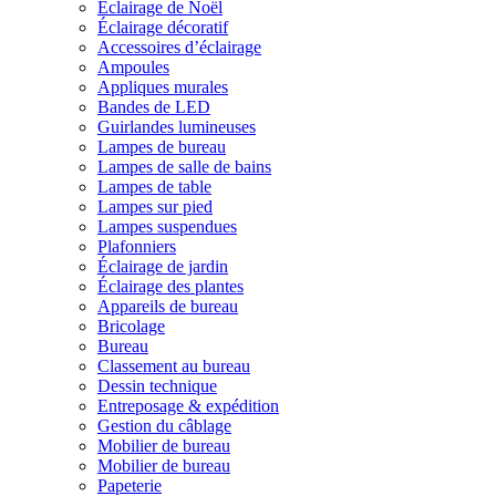
Éclairage de Noël
Éclairage décoratif
Accessoires d’éclairage
Ampoules
Appliques murales
Bandes de LED
Guirlandes lumineuses
Lampes de bureau
Lampes de salle de bains
Lampes de table
Lampes sur pied
Lampes suspendues
Plafonniers
Éclairage de jardin
Éclairage des plantes
Appareils de bureau
Bricolage
Bureau
Classement au bureau
Dessin technique
Entreposage & expédition
Gestion du câblage
Mobilier de bureau
Mobilier de bureau
Papeterie