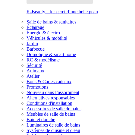
K-Beauty – le secret d’une belle peau
Salle de bains & sanitaires
Éclairage
Énergie & électro
Véhicules & mobilité
Jardin
Barbecue
Domotique & smart home
RC & modélisme
Sécurité
Animaux
Atelier
Bons & Cartes cadeaux
Promotions
Nouveau dans l’assortiment
Alternatives responsables
Conditions d'installation
Accessoires de salle de bains
Meubles de salle de bains
Bain et douche
Luminaires de salle de bains
Systèmes de cuisine et d'eau