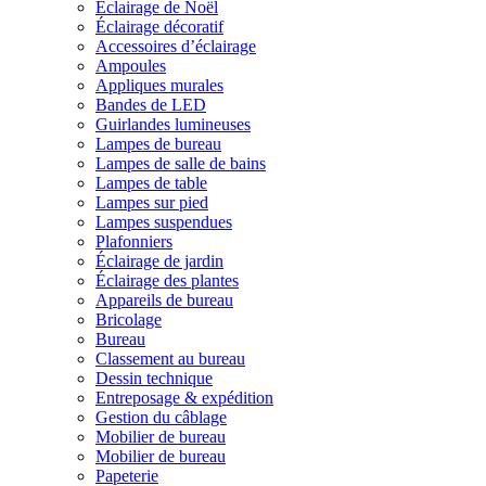
Éclairage de Noël
Éclairage décoratif
Accessoires d’éclairage
Ampoules
Appliques murales
Bandes de LED
Guirlandes lumineuses
Lampes de bureau
Lampes de salle de bains
Lampes de table
Lampes sur pied
Lampes suspendues
Plafonniers
Éclairage de jardin
Éclairage des plantes
Appareils de bureau
Bricolage
Bureau
Classement au bureau
Dessin technique
Entreposage & expédition
Gestion du câblage
Mobilier de bureau
Mobilier de bureau
Papeterie