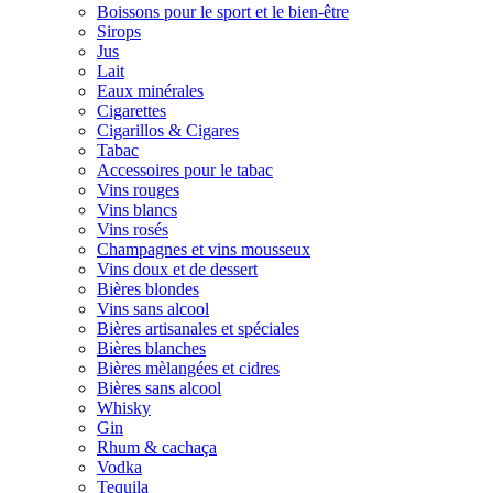
Boissons pour le sport et le bien-être
Sirops
Jus
Lait
Eaux minérales
Cigarettes
Cigarillos & Cigares
Tabac
Accessoires pour le tabac
Vins rouges
Vins blancs
Vins rosés
Champagnes et vins mousseux
Vins doux et de dessert
Bières blondes
Vins sans alcool
Bières artisanales et spéciales
Bières blanches
Bières mèlangées et cidres
Bières sans alcool
Whisky
Gin
Rhum & cachaça
Vodka
Tequila