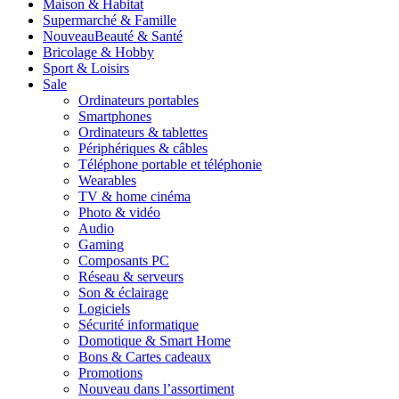
Maison & Habitat
Supermarché & Famille
Nouveau
Beauté & Santé
Bricolage & Hobby
Sport & Loisirs
Sale
Ordinateurs portables
Smartphones
Ordinateurs & tablettes
Périphériques & câbles
Téléphone portable et téléphonie
Wearables
TV & home cinéma
Photo & vidéo
Audio
Gaming
Composants PC
Réseau & serveurs
Son & éclairage
Logiciels
Sécurité informatique
Domotique & Smart Home
Bons & Cartes cadeaux
Promotions
Nouveau dans l’assortiment