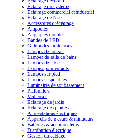
Éclairage décoratif
Éclairage du système
Éclairage commercial et industriel
Éclairage de Noël
Accessoires d’éclairage
Ampoules
Appliques murales
Bandes de LED
Guirlandes lumineuses
Lampes de bureau
Lampes de salle de bains
Lampes de table
Lampes pour enfants
Lampes sur pied
Lampes suspendues
Luminaires de soubassement
Plafonniers
Veilleuses
Éclairage de jardin
Éclairage des plantes
Alimentations électriques
Appareils de mesure & minuteurs
Batteries & accumulateurs
Distribution électrique
Gestion du câblage