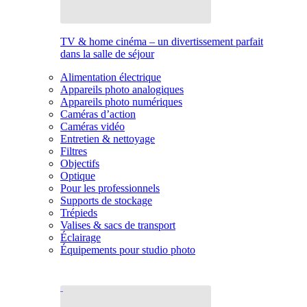
TV & home cinéma – un divertissement parfait
dans la salle de séjour
Alimentation électrique
Appareils photo analogiques
Appareils photo numériques
Caméras d’action
Caméras vidéo
Entretien & nettoyage
Filtres
Objectifs
Optique
Pour les professionnels
Supports de stockage
Trépieds
Valises & sacs de transport
Éclairage
Équipements pour studio photo