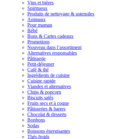
Vins et bières
Spiritueux
Produits de nettoyage & ustensiles
Animaux
Pour maman
Bébé
Bons & Cartes cadeaux
Promotions
Nouveau dans l’assortiment
Alternatives responsables
Pâtisserie
Petit-déjeuner
Café & thé
Ingrédients de cuisine
Cuisine rapide
Viandes et alternatives
Chips & popcorn
Biscuits salés
Fruits secs et à coque
Pâtisseries & barres
Chocolat & desserts
Bonbons
Sodas
Boissons énergisantes
Thés froids