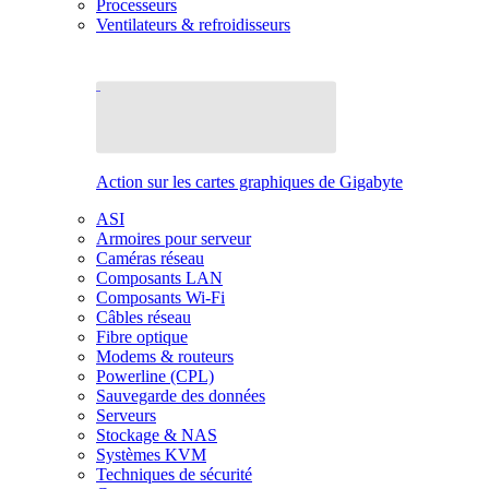
Processeurs
Ventilateurs & refroidisseurs
Action sur les cartes graphiques de Gigabyte
ASI
Armoires pour serveur
Caméras réseau
Composants LAN
Composants Wi-Fi
Câbles réseau
Fibre optique
Modems & routeurs
Powerline (CPL)
Sauvegarde des données
Serveurs
Stockage & NAS
Systèmes KVM
Techniques de sécurité