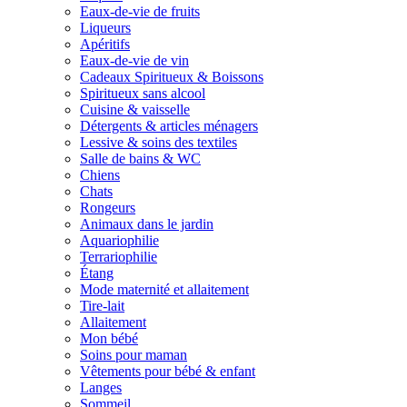
Eaux-de-vie de fruits
Liqueurs
Apéritifs
Eaux-de-vie de vin
Cadeaux Spiritueux & Boissons
Spiritueux sans alcool
Cuisine & vaisselle
Détergents & articles ménagers
Lessive & soins des textiles
Salle de bains & WC
Chiens
Chats
Rongeurs
Animaux dans le jardin
Aquariophilie
Terrariophilie
Étang
Mode maternité et allaitement
Tire-lait
Allaitement
Mon bébé
Soins pour maman
Vêtements pour bébé & enfant
Langes
Sommeil