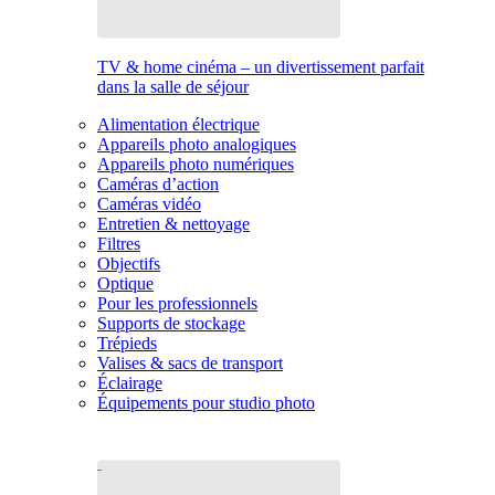
TV & home cinéma – un divertissement parfait
dans la salle de séjour
Alimentation électrique
Appareils photo analogiques
Appareils photo numériques
Caméras d’action
Caméras vidéo
Entretien & nettoyage
Filtres
Objectifs
Optique
Pour les professionnels
Supports de stockage
Trépieds
Valises & sacs de transport
Éclairage
Équipements pour studio photo