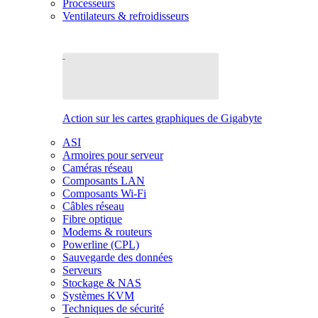
Processeurs
Ventilateurs & refroidisseurs
Action sur les cartes graphiques de Gigabyte
ASI
Armoires pour serveur
Caméras réseau
Composants LAN
Composants Wi-Fi
Câbles réseau
Fibre optique
Modems & routeurs
Powerline (CPL)
Sauvegarde des données
Serveurs
Stockage & NAS
Systèmes KVM
Techniques de sécurité