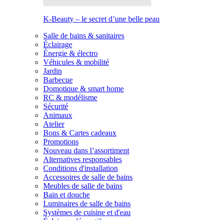
K-Beauty – le secret d’une belle peau
Salle de bains & sanitaires
Éclairage
Énergie & électro
Véhicules & mobilité
Jardin
Barbecue
Domotique & smart home
RC & modélisme
Sécurité
Animaux
Atelier
Bons & Cartes cadeaux
Promotions
Nouveau dans l’assortiment
Alternatives responsables
Conditions d'installation
Accessoires de salle de bains
Meubles de salle de bains
Bain et douche
Luminaires de salle de bains
Systèmes de cuisine et d'eau