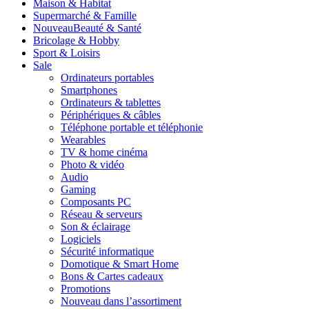
Maison & Habitat
Supermarché & Famille
Nouveau
Beauté & Santé
Bricolage & Hobby
Sport & Loisirs
Sale
Ordinateurs portables
Smartphones
Ordinateurs & tablettes
Périphériques & câbles
Téléphone portable et téléphonie
Wearables
TV & home cinéma
Photo & vidéo
Audio
Gaming
Composants PC
Réseau & serveurs
Son & éclairage
Logiciels
Sécurité informatique
Domotique & Smart Home
Bons & Cartes cadeaux
Promotions
Nouveau dans l’assortiment