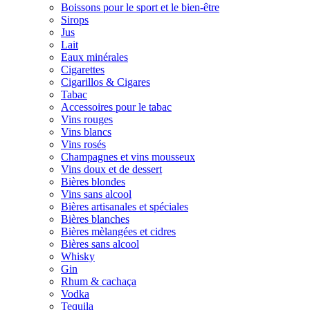
Boissons pour le sport et le bien-être
Sirops
Jus
Lait
Eaux minérales
Cigarettes
Cigarillos & Cigares
Tabac
Accessoires pour le tabac
Vins rouges
Vins blancs
Vins rosés
Champagnes et vins mousseux
Vins doux et de dessert
Bières blondes
Vins sans alcool
Bières artisanales et spéciales
Bières blanches
Bières mèlangées et cidres
Bières sans alcool
Whisky
Gin
Rhum & cachaça
Vodka
Tequila