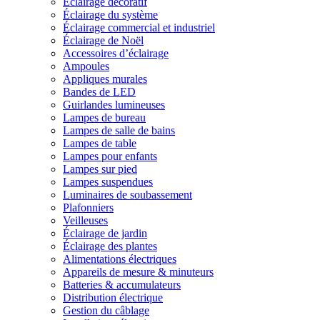
Éclairage décoratif
Éclairage du système
Éclairage commercial et industriel
Éclairage de Noël
Accessoires d’éclairage
Ampoules
Appliques murales
Bandes de LED
Guirlandes lumineuses
Lampes de bureau
Lampes de salle de bains
Lampes de table
Lampes pour enfants
Lampes sur pied
Lampes suspendues
Luminaires de soubassement
Plafonniers
Veilleuses
Éclairage de jardin
Éclairage des plantes
Alimentations électriques
Appareils de mesure & minuteurs
Batteries & accumulateurs
Distribution électrique
Gestion du câblage