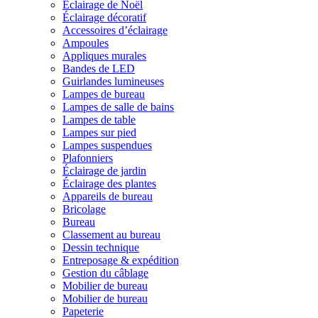
Éclairage de Noël
Éclairage décoratif
Accessoires d’éclairage
Ampoules
Appliques murales
Bandes de LED
Guirlandes lumineuses
Lampes de bureau
Lampes de salle de bains
Lampes de table
Lampes sur pied
Lampes suspendues
Plafonniers
Éclairage de jardin
Éclairage des plantes
Appareils de bureau
Bricolage
Bureau
Classement au bureau
Dessin technique
Entreposage & expédition
Gestion du câblage
Mobilier de bureau
Mobilier de bureau
Papeterie