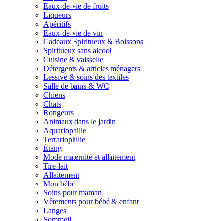
Eaux-de-vie de fruits
Liqueurs
Apéritifs
Eaux-de-vie de vin
Cadeaux Spiritueux & Boissons
Spiritueux sans alcool
Cuisine & vaisselle
Détergents & articles ménagers
Lessive & soins des textiles
Salle de bains & WC
Chiens
Chats
Rongeurs
Animaux dans le jardin
Aquariophilie
Terrariophilie
Étang
Mode maternité et allaitement
Tire-lait
Allaitement
Mon bébé
Soins pour maman
Vêtements pour bébé & enfant
Langes
Sommeil