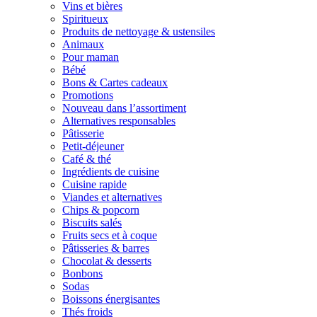
Vins et bières
Spiritueux
Produits de nettoyage & ustensiles
Animaux
Pour maman
Bébé
Bons & Cartes cadeaux
Promotions
Nouveau dans l’assortiment
Alternatives responsables
Pâtisserie
Petit-déjeuner
Café & thé
Ingrédients de cuisine
Cuisine rapide
Viandes et alternatives
Chips & popcorn
Biscuits salés
Fruits secs et à coque
Pâtisseries & barres
Chocolat & desserts
Bonbons
Sodas
Boissons énergisantes
Thés froids