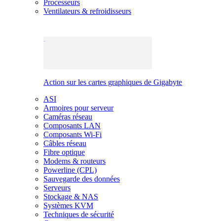
Processeurs
Ventilateurs & refroidisseurs
Action sur les cartes graphiques de Gigabyte
ASI
Armoires pour serveur
Caméras réseau
Composants LAN
Composants Wi-Fi
Câbles réseau
Fibre optique
Modems & routeurs
Powerline (CPL)
Sauvegarde des données
Serveurs
Stockage & NAS
Systèmes KVM
Techniques de sécurité