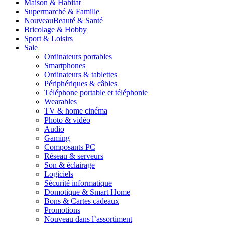
Maison & Habitat
Supermarché & Famille
Nouveau
Beauté & Santé
Bricolage & Hobby
Sport & Loisirs
Sale
Ordinateurs portables
Smartphones
Ordinateurs & tablettes
Périphériques & câbles
Téléphone portable et téléphonie
Wearables
TV & home cinéma
Photo & vidéo
Audio
Gaming
Composants PC
Réseau & serveurs
Son & éclairage
Logiciels
Sécurité informatique
Domotique & Smart Home
Bons & Cartes cadeaux
Promotions
Nouveau dans l’assortiment