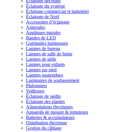
Éclairage décoratif
Éclairage du système
Éclairage commercial et industriel
Éclairage de Noël
Accessoires d’éclairage
Ampoules
Appliques murales
Bandes de LED
Guirlandes lumineuses
Lampes de bureau
Lampes de salle de bains
Lampes de table
Lampes pour enfants
Lampes sur pied
Lampes suspendues
Luminaires de soubassement
Plafonniers
Veilleuses
Éclairage de jardin
Éclairage des plantes
Alimentations électriques
Appareils de mesure & minuteurs
Batteries & accumulateurs
Distribution électrique
Gestion du câblage