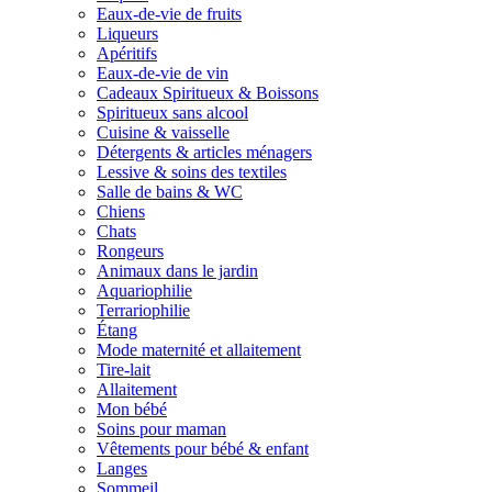
Eaux-de-vie de fruits
Liqueurs
Apéritifs
Eaux-de-vie de vin
Cadeaux Spiritueux & Boissons
Spiritueux sans alcool
Cuisine & vaisselle
Détergents & articles ménagers
Lessive & soins des textiles
Salle de bains & WC
Chiens
Chats
Rongeurs
Animaux dans le jardin
Aquariophilie
Terrariophilie
Étang
Mode maternité et allaitement
Tire-lait
Allaitement
Mon bébé
Soins pour maman
Vêtements pour bébé & enfant
Langes
Sommeil