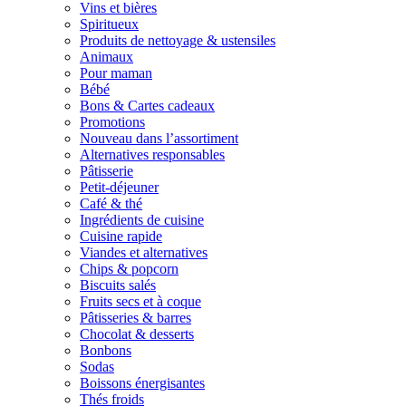
Vins et bières
Spiritueux
Produits de nettoyage & ustensiles
Animaux
Pour maman
Bébé
Bons & Cartes cadeaux
Promotions
Nouveau dans l’assortiment
Alternatives responsables
Pâtisserie
Petit-déjeuner
Café & thé
Ingrédients de cuisine
Cuisine rapide
Viandes et alternatives
Chips & popcorn
Biscuits salés
Fruits secs et à coque
Pâtisseries & barres
Chocolat & desserts
Bonbons
Sodas
Boissons énergisantes
Thés froids