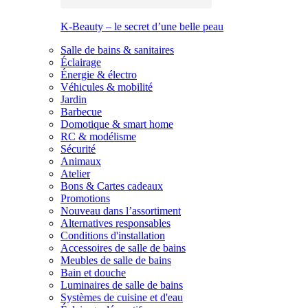
K-Beauty – le secret d’une belle peau
Salle de bains & sanitaires
Éclairage
Énergie & électro
Véhicules & mobilité
Jardin
Barbecue
Domotique & smart home
RC & modélisme
Sécurité
Animaux
Atelier
Bons & Cartes cadeaux
Promotions
Nouveau dans l’assortiment
Alternatives responsables
Conditions d'installation
Accessoires de salle de bains
Meubles de salle de bains
Bain et douche
Luminaires de salle de bains
Systèmes de cuisine et d'eau