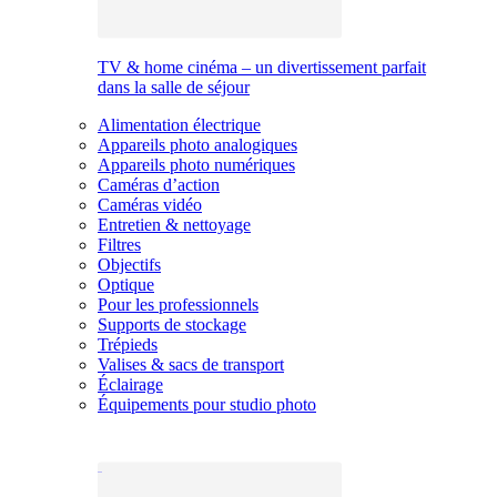
TV & home cinéma – un divertissement parfait
dans la salle de séjour
Alimentation électrique
Appareils photo analogiques
Appareils photo numériques
Caméras d’action
Caméras vidéo
Entretien & nettoyage
Filtres
Objectifs
Optique
Pour les professionnels
Supports de stockage
Trépieds
Valises & sacs de transport
Éclairage
Équipements pour studio photo