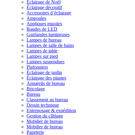
Éclairage de Noël
Éclairage décoratif
Accessoires d’éclairage
Ampoules
Appliques murales
Bandes de LED
Guirlandes lumineuses
Lampes de bureau
Lampes de salle de bains
Lampes de table
Lampes sur pied
Lampes suspendues
Plafonniers
Éclairage de jardin
Éclairage des plantes
Appareils de bureau
Bricolage
Bureau
Classement au bureau
Dessin technique
Entreposage & expédition
Gestion du câblage
Mobilier de bureau
Mobilier de bureau
Papeterie