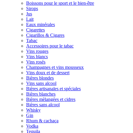
Boissons pour le sport et le bien-être
Sirops
Jus
Lait
Eaux minérales
Cigarettes
Cigarillos & Cigares
Tabac
Accessoires pour le tabac
Vins rouges
Vins blancs
Vins rosés
Champagnes et vins mousseux
Vins doux et de dessert
Bières blondes
Vins sans alcool
Bières artisanales et spéciales
Bières blanches
Bières mèlangées et cidres
Bières sans alcool
Whisky
Gin
Rhum & cachaça
Vodka
Tequila