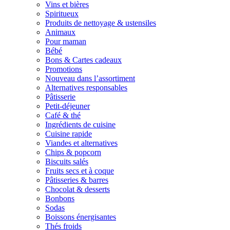
Vins et bières
Spiritueux
Produits de nettoyage & ustensiles
Animaux
Pour maman
Bébé
Bons & Cartes cadeaux
Promotions
Nouveau dans l’assortiment
Alternatives responsables
Pâtisserie
Petit-déjeuner
Café & thé
Ingrédients de cuisine
Cuisine rapide
Viandes et alternatives
Chips & popcorn
Biscuits salés
Fruits secs et à coque
Pâtisseries & barres
Chocolat & desserts
Bonbons
Sodas
Boissons énergisantes
Thés froids