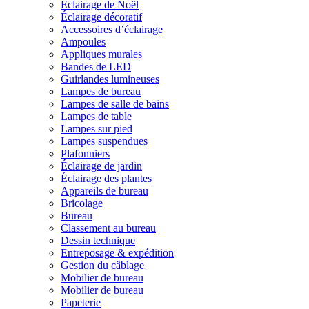
Éclairage de Noël
Éclairage décoratif
Accessoires d’éclairage
Ampoules
Appliques murales
Bandes de LED
Guirlandes lumineuses
Lampes de bureau
Lampes de salle de bains
Lampes de table
Lampes sur pied
Lampes suspendues
Plafonniers
Éclairage de jardin
Éclairage des plantes
Appareils de bureau
Bricolage
Bureau
Classement au bureau
Dessin technique
Entreposage & expédition
Gestion du câblage
Mobilier de bureau
Mobilier de bureau
Papeterie