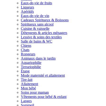
Eaux-de-vie de fruits
Liqueurs
Apéritifs
Eaux-de-vie de vin
Cadeaux Spiritueux & Boissons
Spiritueux sans alcool
Cuisine & vaisselle
Détergents & articles ménagers
Lessive & soins des textiles
Salle de bains & WC
Chiens
Chats
Rongeurs
Animaux dans le jardin
Aquariophilie
Terrariophilie
Étang
Mode maternité et allaitement
Tire-lait
Allaitement
Mon bébé
Soins pour maman
Vêtements pour bébé & enfant
Langes
Sommeil