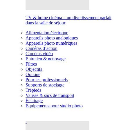
TV & home cinéma – un divertissement parfait
dans la salle de séjour
Alimentation électrique
Appareils photo analogiques
Appareils photo numériques
Caméras d’action
Caméras vidéo
Entretien & nettoyage
Filtres
Objectifs
Optique
Pour les professionnels
Supports de stockage
Trépieds
Valises & sacs de transport
Éclairage
Équipements pour studio photo