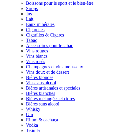
Boissons pour le sport et le bien-être
Sirops
Jus
Lait
Eaux minérales
Cigarettes
Cigarillos & Cigares
Tabac
Accessoires pour le tabac
Vins rouges
Vins blancs
Vins rosés
Champagnes et vins mousseux
Vins doux et de dessert
Bières blondes
Vins sans alcool
Bières artisanales et spéciales
Bières blanches
Bières mèlangées et cidres
Bières sans alcool
Whisky
Gin
Rhum & cachaça
Vodka
Tequila