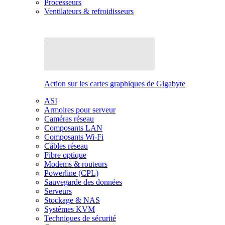
Processeurs
Ventilateurs & refroidisseurs
Action sur les cartes graphiques de Gigabyte
ASI
Armoires pour serveur
Caméras réseau
Composants LAN
Composants Wi-Fi
Câbles réseau
Fibre optique
Modems & routeurs
Powerline (CPL)
Sauvegarde des données
Serveurs
Stockage & NAS
Systèmes KVM
Techniques de sécurité