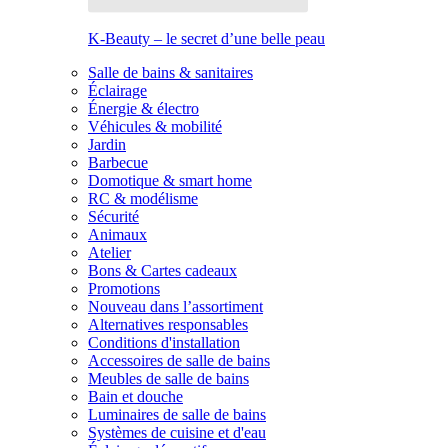
K-Beauty – le secret d’une belle peau
Salle de bains & sanitaires
Éclairage
Énergie & électro
Véhicules & mobilité
Jardin
Barbecue
Domotique & smart home
RC & modélisme
Sécurité
Animaux
Atelier
Bons & Cartes cadeaux
Promotions
Nouveau dans l’assortiment
Alternatives responsables
Conditions d'installation
Accessoires de salle de bains
Meubles de salle de bains
Bain et douche
Luminaires de salle de bains
Systèmes de cuisine et d'eau