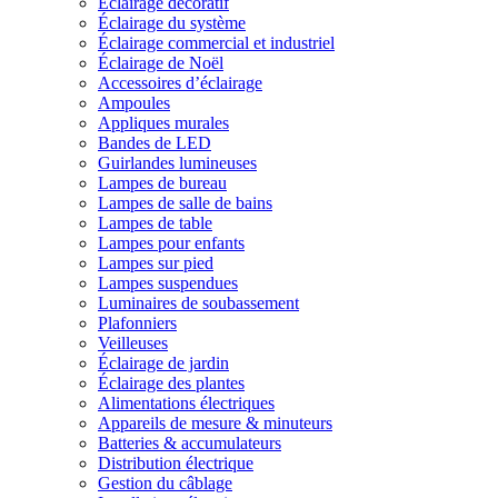
Éclairage décoratif
Éclairage du système
Éclairage commercial et industriel
Éclairage de Noël
Accessoires d’éclairage
Ampoules
Appliques murales
Bandes de LED
Guirlandes lumineuses
Lampes de bureau
Lampes de salle de bains
Lampes de table
Lampes pour enfants
Lampes sur pied
Lampes suspendues
Luminaires de soubassement
Plafonniers
Veilleuses
Éclairage de jardin
Éclairage des plantes
Alimentations électriques
Appareils de mesure & minuteurs
Batteries & accumulateurs
Distribution électrique
Gestion du câblage