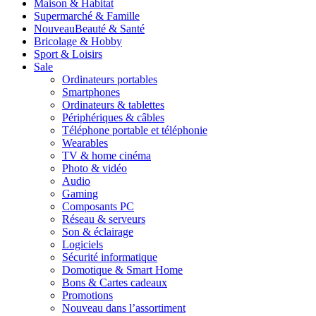
Maison & Habitat
Supermarché & Famille
Nouveau
Beauté & Santé
Bricolage & Hobby
Sport & Loisirs
Sale
Ordinateurs portables
Smartphones
Ordinateurs & tablettes
Périphériques & câbles
Téléphone portable et téléphonie
Wearables
TV & home cinéma
Photo & vidéo
Audio
Gaming
Composants PC
Réseau & serveurs
Son & éclairage
Logiciels
Sécurité informatique
Domotique & Smart Home
Bons & Cartes cadeaux
Promotions
Nouveau dans l’assortiment