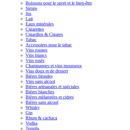
Boissons pour le sport et le bien-être
Sirops
Jus
Lait
Eaux minérales
Cigarettes
Cigarillos & Cigares
Tabac
Accessoires pour le tabac
Vins rouges
Vins blancs
Vins rosés
Champagnes et vins mousseux
Vins doux et de dessert
Bières blondes
Vins sans alcool
Bières artisanales et spéciales
Bières blanches
Bières mèlangées et cidres
Bières sans alcool
Whisky
Gin
Rhum & cachaça
Vodka
Tequila