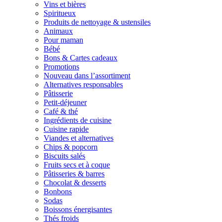
Vins et bières
Spiritueux
Produits de nettoyage & ustensiles
Animaux
Pour maman
Bébé
Bons & Cartes cadeaux
Promotions
Nouveau dans l’assortiment
Alternatives responsables
Pâtisserie
Petit-déjeuner
Café & thé
Ingrédients de cuisine
Cuisine rapide
Viandes et alternatives
Chips & popcorn
Biscuits salés
Fruits secs et à coque
Pâtisseries & barres
Chocolat & desserts
Bonbons
Sodas
Boissons énergisantes
Thés froids