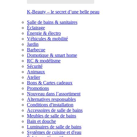
K-Beauty – le secret d’une belle peau
Salle de bains & sanitaires
Éclairage
Énergie & électro
Véhicules & mobilité
Jardin
Barbecue
Domotique & smart home
RC & modélisme
Sécurité
Animaux
Atelier
Bons & Cartes cadeaux
Promotions
Nouveau dans l’assortiment
Alternatives responsables
Conditions d'installation
Accessoires de salle de bains
Meubles de salle de bains
Bain et douche
Luminaires de salle de bains
Systèmes de cuisine et d'eau