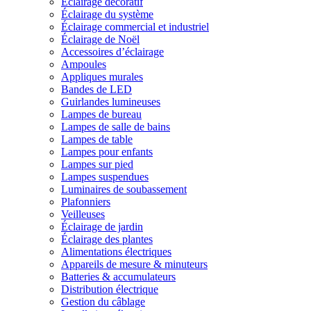
Éclairage décoratif
Éclairage du système
Éclairage commercial et industriel
Éclairage de Noël
Accessoires d’éclairage
Ampoules
Appliques murales
Bandes de LED
Guirlandes lumineuses
Lampes de bureau
Lampes de salle de bains
Lampes de table
Lampes pour enfants
Lampes sur pied
Lampes suspendues
Luminaires de soubassement
Plafonniers
Veilleuses
Éclairage de jardin
Éclairage des plantes
Alimentations électriques
Appareils de mesure & minuteurs
Batteries & accumulateurs
Distribution électrique
Gestion du câblage