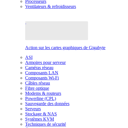
Processeurs
Ventilateurs & refroidisseurs
Action sur les cartes graphiques de Gigabyte
ASI
Armoires pour serveur
Caméras réseau
Composants LAN
Composants Wi-Fi
Câbles réseau
Fibre optique
Modems & routeurs
Powerline (CPL)
Sauvegarde des données
Serveurs
Stockage & NAS
Systèmes KVM
Techniques de sécurité