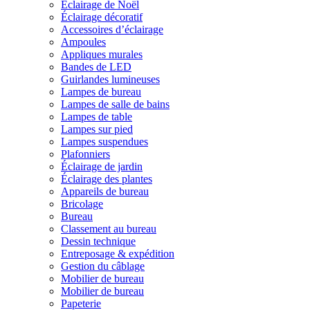
Éclairage de Noël
Éclairage décoratif
Accessoires d’éclairage
Ampoules
Appliques murales
Bandes de LED
Guirlandes lumineuses
Lampes de bureau
Lampes de salle de bains
Lampes de table
Lampes sur pied
Lampes suspendues
Plafonniers
Éclairage de jardin
Éclairage des plantes
Appareils de bureau
Bricolage
Bureau
Classement au bureau
Dessin technique
Entreposage & expédition
Gestion du câblage
Mobilier de bureau
Mobilier de bureau
Papeterie