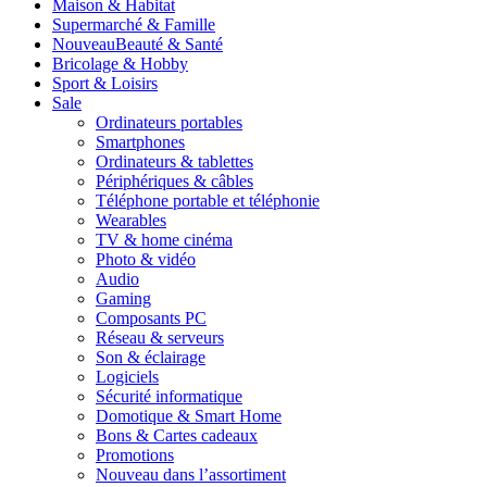
Maison & Habitat
Supermarché & Famille
Nouveau
Beauté & Santé
Bricolage & Hobby
Sport & Loisirs
Sale
Ordinateurs portables
Smartphones
Ordinateurs & tablettes
Périphériques & câbles
Téléphone portable et téléphonie
Wearables
TV & home cinéma
Photo & vidéo
Audio
Gaming
Composants PC
Réseau & serveurs
Son & éclairage
Logiciels
Sécurité informatique
Domotique & Smart Home
Bons & Cartes cadeaux
Promotions
Nouveau dans l’assortiment