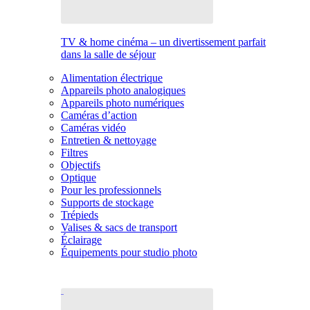
TV & home cinéma – un divertissement parfait
dans la salle de séjour
Alimentation électrique
Appareils photo analogiques
Appareils photo numériques
Caméras d’action
Caméras vidéo
Entretien & nettoyage
Filtres
Objectifs
Optique
Pour les professionnels
Supports de stockage
Trépieds
Valises & sacs de transport
Éclairage
Équipements pour studio photo