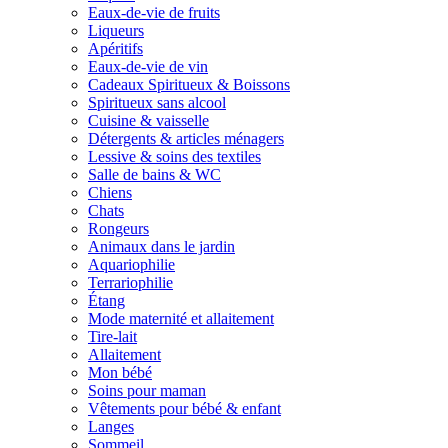
Eaux-de-vie de fruits
Liqueurs
Apéritifs
Eaux-de-vie de vin
Cadeaux Spiritueux & Boissons
Spiritueux sans alcool
Cuisine & vaisselle
Détergents & articles ménagers
Lessive & soins des textiles
Salle de bains & WC
Chiens
Chats
Rongeurs
Animaux dans le jardin
Aquariophilie
Terrariophilie
Étang
Mode maternité et allaitement
Tire-lait
Allaitement
Mon bébé
Soins pour maman
Vêtements pour bébé & enfant
Langes
Sommeil