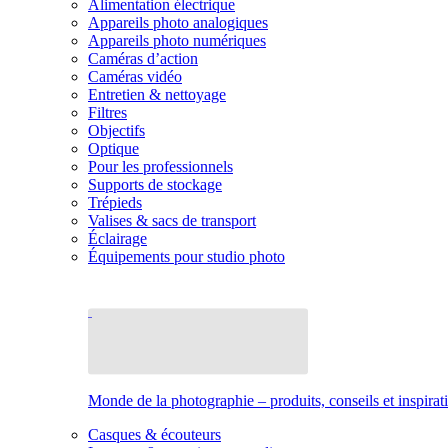
Alimentation électrique
Appareils photo analogiques
Appareils photo numériques
Caméras d’action
Caméras vidéo
Entretien & nettoyage
Filtres
Objectifs
Optique
Pour les professionnels
Supports de stockage
Trépieds
Valises & sacs de transport
Éclairage
Équipements pour studio photo
Monde de la photographie – produits, conseils et inspirat
Casques & écouteurs