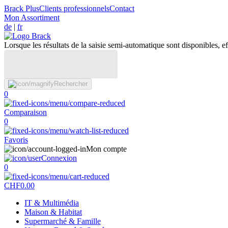
Brack Plus
Clients professionnels
Contact
Mon Assortiment
de
|
fr
Lorsque les résultats de la saisie semi-automatique sont disponibles, eff
Rechercher
0
Comparaison
0
Favoris
Mon compte
Connexion
0
CHF
0.00
IT & Multimédia
Maison & Habitat
Supermarché & Famille