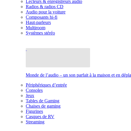
Lecteurs & enregistreurs audio
Radios & radios CD
Audio pour la voiture
Composants hi-fi
Haut-parleurs
Multiroom
Systèmes stéréo
Monde de l’audio – un son parfait à la maison et en dép
Périphériques d’entrée
Consoles
Jeux
Tables de Gaming
Chaises de gaming
Figurines
Casques de RV
Streaming