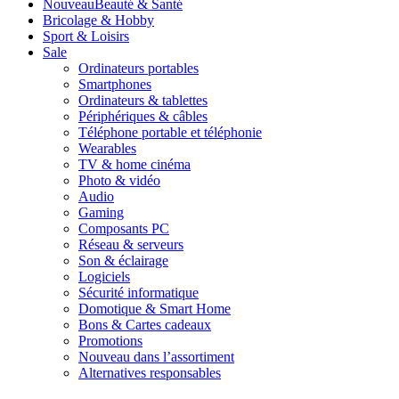
Nouveau
Beauté & Santé
Bricolage & Hobby
Sport & Loisirs
Sale
Ordinateurs portables
Smartphones
Ordinateurs & tablettes
Périphériques & câbles
Téléphone portable et téléphonie
Wearables
TV & home cinéma
Photo & vidéo
Audio
Gaming
Composants PC
Réseau & serveurs
Son & éclairage
Logiciels
Sécurité informatique
Domotique & Smart Home
Bons & Cartes cadeaux
Promotions
Nouveau dans l’assortiment
Alternatives responsables