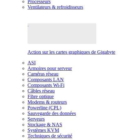
Processeurs
Ventilateurs & refroidisseurs
Action sur les cartes graphiques de Gigabyte
ASI
Armoires pour serveur
Caméras réseau
Composants LAN
Composants Wi-Fi
Câbles réseau
Fibre optique
Modems & routeurs
Powerline (CPL)
Sauvegarde des données
Serveurs
Stockage & NAS
Systèmes KVM
Techniques de sécurité