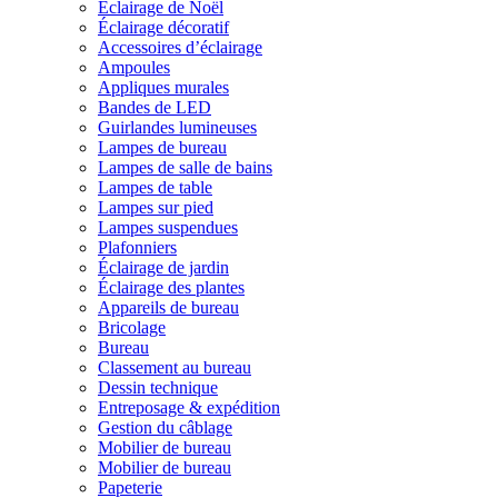
Éclairage de Noël
Éclairage décoratif
Accessoires d’éclairage
Ampoules
Appliques murales
Bandes de LED
Guirlandes lumineuses
Lampes de bureau
Lampes de salle de bains
Lampes de table
Lampes sur pied
Lampes suspendues
Plafonniers
Éclairage de jardin
Éclairage des plantes
Appareils de bureau
Bricolage
Bureau
Classement au bureau
Dessin technique
Entreposage & expédition
Gestion du câblage
Mobilier de bureau
Mobilier de bureau
Papeterie