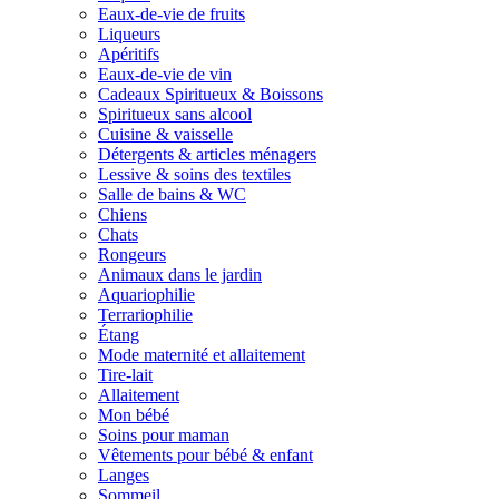
Eaux-de-vie de fruits
Liqueurs
Apéritifs
Eaux-de-vie de vin
Cadeaux Spiritueux & Boissons
Spiritueux sans alcool
Cuisine & vaisselle
Détergents & articles ménagers
Lessive & soins des textiles
Salle de bains & WC
Chiens
Chats
Rongeurs
Animaux dans le jardin
Aquariophilie
Terrariophilie
Étang
Mode maternité et allaitement
Tire-lait
Allaitement
Mon bébé
Soins pour maman
Vêtements pour bébé & enfant
Langes
Sommeil