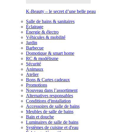
K-Beauty – le secret d’une belle peau
Salle de bains & sanitaires
Éclairage
Énergie & électro
Véhicules & mobilité
Jardin
Barbecue
Domotique & smart home
RC & modélisme
Sécurité
Animaux
Atelier
Bons & Cartes cadeaux
Promotions
Nouveau dans l’assortiment
Alternatives responsables
Conditions d'installation
Accessoires de salle de bains
Meubles de salle de bains
Bain et douche
Luminaires de salle de bains
Systèmes de cuisine et d'eau