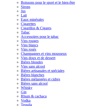
Boissons pour le sport et le bien-être
Sirops
Jus
Lait
Eaux minérales
Cigarettes
Cigarillos & Cigares
Tabac
Accessoires pour le tabac
Vins rouges
Vins blancs
Vins rosés
Champagnes et vins mousseux
Vins doux et de dessert
Bières blondes
Vins sans alcool
Bières artisanales et spéciales
Bières blanches
Bières mèlangées et cidres
Bières sans alcool
Whisky
Gin
Rhum & cachaça
Vodka
Tequila