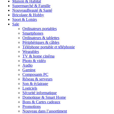
Maison & Habitat
Supermarché & Famille
Nouveau
Beauté & Santé
Bricolage & Hobby
Sport & Loisirs
Sale
Ordinateurs portables
Smartphones
Ordinateurs & tablettes
Périphériques & câbles
Téléphone portable et téléphonie
Wearables
TV & home cinéma
Photo & vidéo
Audio
Gaming
Composants PC
Réseau & serveurs
Son & éclairage
Logiciels
Sécurité informatique
Domotique & Smart Home
Bons & Cartes cadeaux
Promotions
Nouveau dans l’assortiment