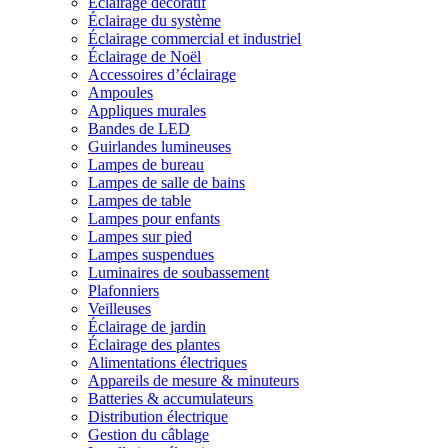
Éclairage décoratif
Éclairage du système
Éclairage commercial et industriel
Éclairage de Noël
Accessoires d’éclairage
Ampoules
Appliques murales
Bandes de LED
Guirlandes lumineuses
Lampes de bureau
Lampes de salle de bains
Lampes de table
Lampes pour enfants
Lampes sur pied
Lampes suspendues
Luminaires de soubassement
Plafonniers
Veilleuses
Éclairage de jardin
Éclairage des plantes
Alimentations électriques
Appareils de mesure & minuteurs
Batteries & accumulateurs
Distribution électrique
Gestion du câblage