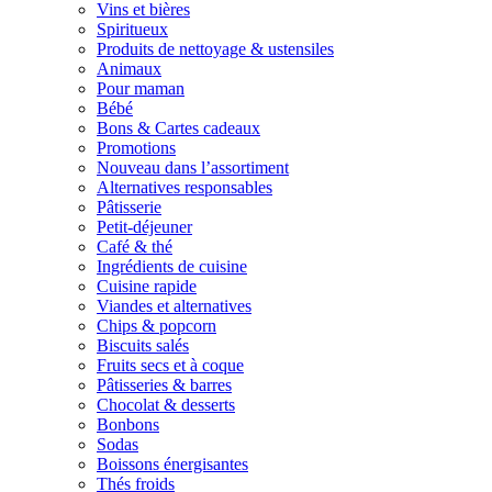
Vins et bières
Spiritueux
Produits de nettoyage & ustensiles
Animaux
Pour maman
Bébé
Bons & Cartes cadeaux
Promotions
Nouveau dans l’assortiment
Alternatives responsables
Pâtisserie
Petit-déjeuner
Café & thé
Ingrédients de cuisine
Cuisine rapide
Viandes et alternatives
Chips & popcorn
Biscuits salés
Fruits secs et à coque
Pâtisseries & barres
Chocolat & desserts
Bonbons
Sodas
Boissons énergisantes
Thés froids