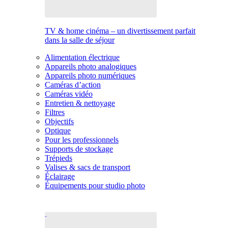
TV & home cinéma – un divertissement parfait
dans la salle de séjour
Alimentation électrique
Appareils photo analogiques
Appareils photo numériques
Caméras d’action
Caméras vidéo
Entretien & nettoyage
Filtres
Objectifs
Optique
Pour les professionnels
Supports de stockage
Trépieds
Valises & sacs de transport
Éclairage
Équipements pour studio photo