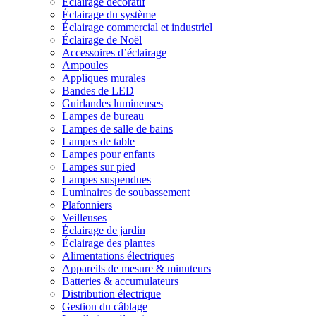
Éclairage décoratif
Éclairage du système
Éclairage commercial et industriel
Éclairage de Noël
Accessoires d’éclairage
Ampoules
Appliques murales
Bandes de LED
Guirlandes lumineuses
Lampes de bureau
Lampes de salle de bains
Lampes de table
Lampes pour enfants
Lampes sur pied
Lampes suspendues
Luminaires de soubassement
Plafonniers
Veilleuses
Éclairage de jardin
Éclairage des plantes
Alimentations électriques
Appareils de mesure & minuteurs
Batteries & accumulateurs
Distribution électrique
Gestion du câblage