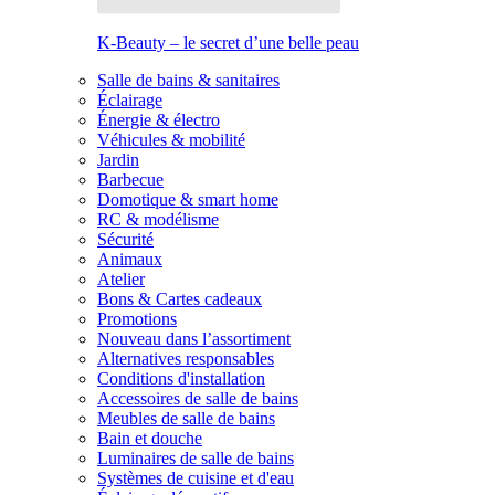
K-Beauty – le secret d’une belle peau
Salle de bains & sanitaires
Éclairage
Énergie & électro
Véhicules & mobilité
Jardin
Barbecue
Domotique & smart home
RC & modélisme
Sécurité
Animaux
Atelier
Bons & Cartes cadeaux
Promotions
Nouveau dans l’assortiment
Alternatives responsables
Conditions d'installation
Accessoires de salle de bains
Meubles de salle de bains
Bain et douche
Luminaires de salle de bains
Systèmes de cuisine et d'eau