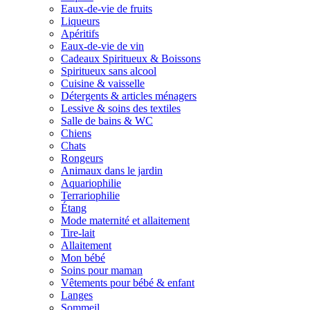
Eaux-de-vie de fruits
Liqueurs
Apéritifs
Eaux-de-vie de vin
Cadeaux Spiritueux & Boissons
Spiritueux sans alcool
Cuisine & vaisselle
Détergents & articles ménagers
Lessive & soins des textiles
Salle de bains & WC
Chiens
Chats
Rongeurs
Animaux dans le jardin
Aquariophilie
Terrariophilie
Étang
Mode maternité et allaitement
Tire-lait
Allaitement
Mon bébé
Soins pour maman
Vêtements pour bébé & enfant
Langes
Sommeil