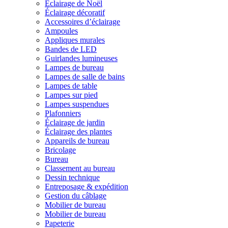
Éclairage de Noël
Éclairage décoratif
Accessoires d’éclairage
Ampoules
Appliques murales
Bandes de LED
Guirlandes lumineuses
Lampes de bureau
Lampes de salle de bains
Lampes de table
Lampes sur pied
Lampes suspendues
Plafonniers
Éclairage de jardin
Éclairage des plantes
Appareils de bureau
Bricolage
Bureau
Classement au bureau
Dessin technique
Entreposage & expédition
Gestion du câblage
Mobilier de bureau
Mobilier de bureau
Papeterie