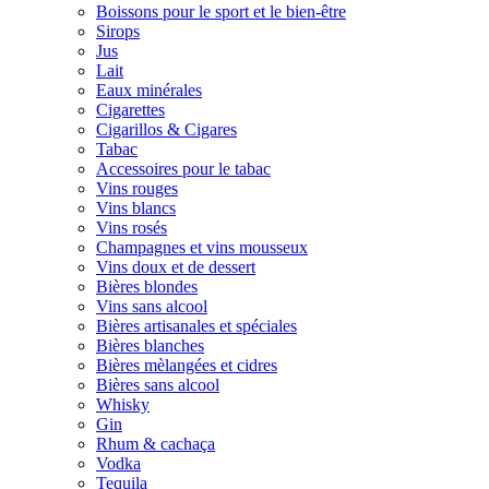
Boissons pour le sport et le bien-être
Sirops
Jus
Lait
Eaux minérales
Cigarettes
Cigarillos & Cigares
Tabac
Accessoires pour le tabac
Vins rouges
Vins blancs
Vins rosés
Champagnes et vins mousseux
Vins doux et de dessert
Bières blondes
Vins sans alcool
Bières artisanales et spéciales
Bières blanches
Bières mèlangées et cidres
Bières sans alcool
Whisky
Gin
Rhum & cachaça
Vodka
Tequila