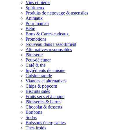
Vins et bières
Spiritueux
Produits de nettoyage & ustensiles
Animaux
Pour maman
Bébé
Bons & Cartes cadeaux
Promotions
Nouveau dans l’assortiment
Alternatives responsables
Pâtisserie
Petit-déjeuner
Café & thé
Ingrédients de cuisine
Cuisine rapide
Viandes et alternatives
Chips & popcorn
Biscuits salés
Fruits secs et à coque
Pâtisseries & barres
Chocolat & desserts
Bonbons
Sodas
Boissons énergisantes
Thés froids