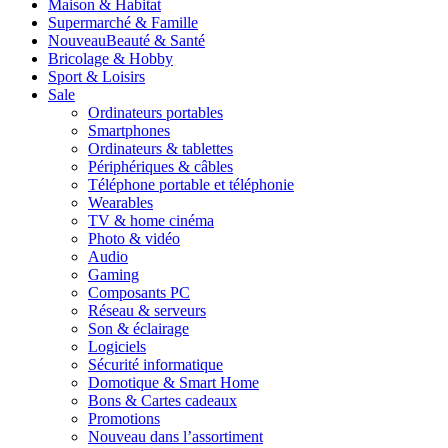
Maison & Habitat
Supermarché & Famille
Nouveau
Beauté & Santé
Bricolage & Hobby
Sport & Loisirs
Sale
Ordinateurs portables
Smartphones
Ordinateurs & tablettes
Périphériques & câbles
Téléphone portable et téléphonie
Wearables
TV & home cinéma
Photo & vidéo
Audio
Gaming
Composants PC
Réseau & serveurs
Son & éclairage
Logiciels
Sécurité informatique
Domotique & Smart Home
Bons & Cartes cadeaux
Promotions
Nouveau dans l’assortiment