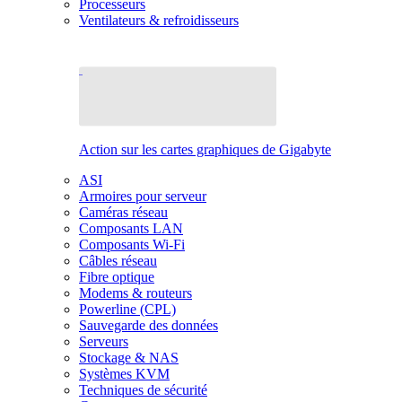
Processeurs
Ventilateurs & refroidisseurs
Action sur les cartes graphiques de Gigabyte
ASI
Armoires pour serveur
Caméras réseau
Composants LAN
Composants Wi-Fi
Câbles réseau
Fibre optique
Modems & routeurs
Powerline (CPL)
Sauvegarde des données
Serveurs
Stockage & NAS
Systèmes KVM
Techniques de sécurité