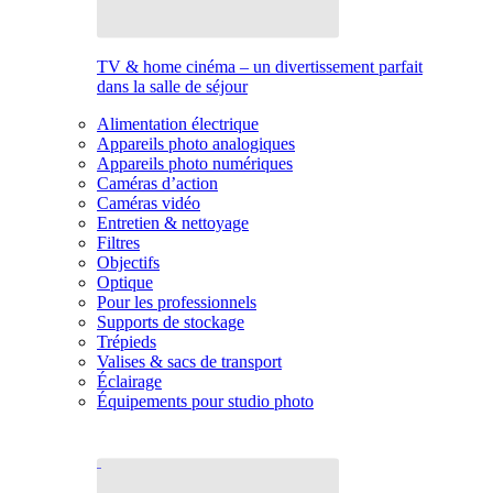
TV & home cinéma – un divertissement parfait
dans la salle de séjour
Alimentation électrique
Appareils photo analogiques
Appareils photo numériques
Caméras d’action
Caméras vidéo
Entretien & nettoyage
Filtres
Objectifs
Optique
Pour les professionnels
Supports de stockage
Trépieds
Valises & sacs de transport
Éclairage
Équipements pour studio photo