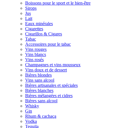
Boissons pour le sport et le bien-être
Sirops
Jus
Lait
Eaux minérales
Cigarettes
Cigarillos & Cigares
Tabac
Accessoires pour le tabac
Vins rouges
Vins blancs
Vins rosés
Champagnes et vins mousseux
Vins doux et de dessert
Bières blondes
Vins sans alcool
Bières artisanales et spéciales
Bières blanches
Bières mèlangées et cidres
Bières sans alcool
Whisky
Gin
Rhum & cachaça
Vodka
Tequila