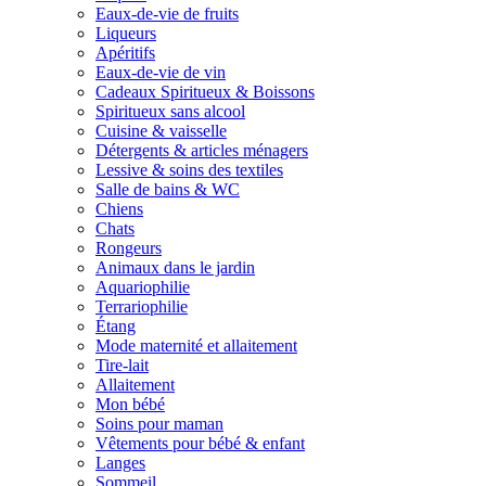
Eaux-de-vie de fruits
Liqueurs
Apéritifs
Eaux-de-vie de vin
Cadeaux Spiritueux & Boissons
Spiritueux sans alcool
Cuisine & vaisselle
Détergents & articles ménagers
Lessive & soins des textiles
Salle de bains & WC
Chiens
Chats
Rongeurs
Animaux dans le jardin
Aquariophilie
Terrariophilie
Étang
Mode maternité et allaitement
Tire-lait
Allaitement
Mon bébé
Soins pour maman
Vêtements pour bébé & enfant
Langes
Sommeil