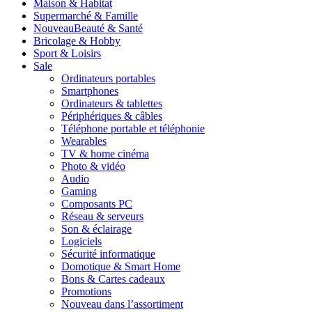
Maison & Habitat
Supermarché & Famille
Nouveau
Beauté & Santé
Bricolage & Hobby
Sport & Loisirs
Sale
Ordinateurs portables
Smartphones
Ordinateurs & tablettes
Périphériques & câbles
Téléphone portable et téléphonie
Wearables
TV & home cinéma
Photo & vidéo
Audio
Gaming
Composants PC
Réseau & serveurs
Son & éclairage
Logiciels
Sécurité informatique
Domotique & Smart Home
Bons & Cartes cadeaux
Promotions
Nouveau dans l’assortiment