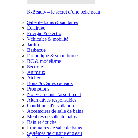
K-Beauty – le secret d’une belle peau
Salle de bains & sanitaires
Éclairage
Énergie & électro
Véhicules & mobilité
Jardin
Barbecue
Domotique & smart home
RC & modélisme
Sécurité
Animaux
Atelier
Bons & Cartes cadeaux
Promotions
Nouveau dans l’assortiment
Alternatives responsables
Conditions d'installation
Accessoires de salle de bains
Meubles de salle de bains
Bain et douche
Luminaires de salle de bains
Systèmes de cuisine et d'eau