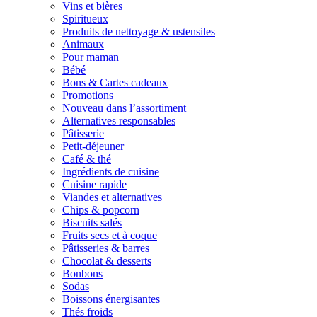
Vins et bières
Spiritueux
Produits de nettoyage & ustensiles
Animaux
Pour maman
Bébé
Bons & Cartes cadeaux
Promotions
Nouveau dans l’assortiment
Alternatives responsables
Pâtisserie
Petit-déjeuner
Café & thé
Ingrédients de cuisine
Cuisine rapide
Viandes et alternatives
Chips & popcorn
Biscuits salés
Fruits secs et à coque
Pâtisseries & barres
Chocolat & desserts
Bonbons
Sodas
Boissons énergisantes
Thés froids