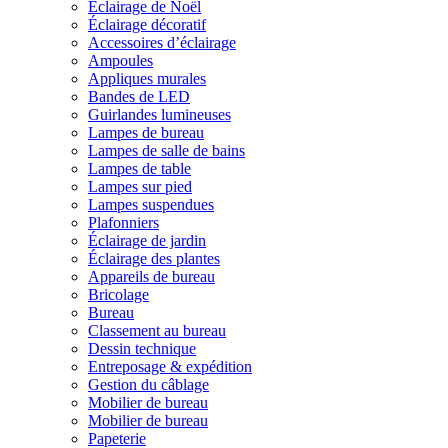
Éclairage de Noël
Éclairage décoratif
Accessoires d’éclairage
Ampoules
Appliques murales
Bandes de LED
Guirlandes lumineuses
Lampes de bureau
Lampes de salle de bains
Lampes de table
Lampes sur pied
Lampes suspendues
Plafonniers
Éclairage de jardin
Éclairage des plantes
Appareils de bureau
Bricolage
Bureau
Classement au bureau
Dessin technique
Entreposage & expédition
Gestion du câblage
Mobilier de bureau
Mobilier de bureau
Papeterie