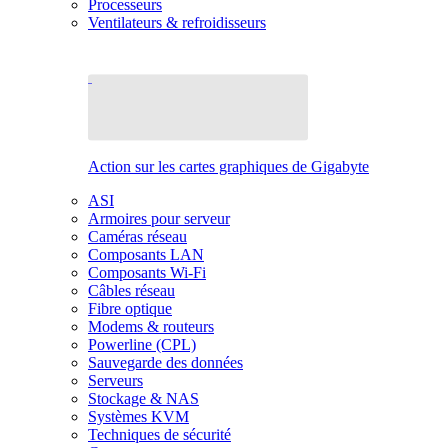
Processeurs
Ventilateurs & refroidisseurs
Action sur les cartes graphiques de Gigabyte
ASI
Armoires pour serveur
Caméras réseau
Composants LAN
Composants Wi-Fi
Câbles réseau
Fibre optique
Modems & routeurs
Powerline (CPL)
Sauvegarde des données
Serveurs
Stockage & NAS
Systèmes KVM
Techniques de sécurité