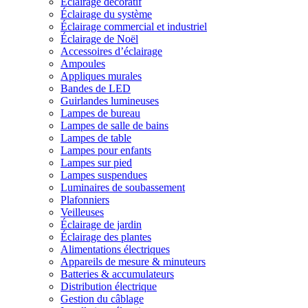
Éclairage décoratif
Éclairage du système
Éclairage commercial et industriel
Éclairage de Noël
Accessoires d’éclairage
Ampoules
Appliques murales
Bandes de LED
Guirlandes lumineuses
Lampes de bureau
Lampes de salle de bains
Lampes de table
Lampes pour enfants
Lampes sur pied
Lampes suspendues
Luminaires de soubassement
Plafonniers
Veilleuses
Éclairage de jardin
Éclairage des plantes
Alimentations électriques
Appareils de mesure & minuteurs
Batteries & accumulateurs
Distribution électrique
Gestion du câblage