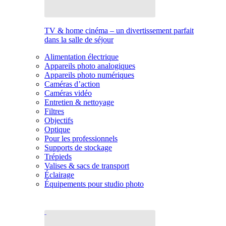
TV & home cinéma – un divertissement parfait
dans la salle de séjour
Alimentation électrique
Appareils photo analogiques
Appareils photo numériques
Caméras d’action
Caméras vidéo
Entretien & nettoyage
Filtres
Objectifs
Optique
Pour les professionnels
Supports de stockage
Trépieds
Valises & sacs de transport
Éclairage
Équipements pour studio photo